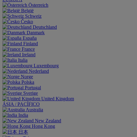
Österreich
België
Schweiz
Česko
Deutschland
Danmark
España
Finland
France
Ireland
Italia
Luxembourg
Nederland
Norge
Polska
Portugal
Sverige
United Kingdom
ÁSIA / PACÍFICO
Australia
India
New Zealand
Hong Kong
日本