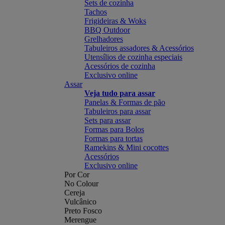
Sets de cozinha
Tachos
Frigideiras & Woks
BBQ Outdoor
Grelhadores
Tabuleiros assadores & Acessórios
Utensílios de cozinha especiais
Acessórios de cozinha
Exclusivo online
Assar
Veja tudo para assar
Panelas & Formas de pão
Tabuleiros para assar
Sets para assar
Formas para Bolos
Formas para tortas
Ramekins & Mini cocottes
Acessórios
Exclusivo online
Por Cor
No Colour
Cereja
Vulcânico
Preto Fosco
Merengue