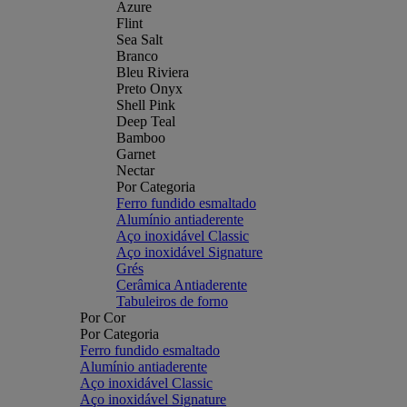
Azure
Flint
Sea Salt
Branco
Bleu Riviera
Preto Onyx
Shell Pink
Deep Teal
Bamboo
Garnet
Nectar
Por Categoria
Ferro fundido esmaltado
Alumínio antiaderente
Aço inoxidável Classic
Aço inoxidável Signature
Grés
Cerâmica Antiaderente
Tabuleiros de forno
Por Cor
Por Categoria
Ferro fundido esmaltado
Alumínio antiaderente
Aço inoxidável Classic
Aço inoxidável Signature