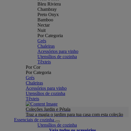
Bleu Riviera
Chambray
Preto Onyx
Bamboo
Nectar
Nuit
Por Categoria
Grés
Chaleiras
Acessórios para vinho
Utensílios de cozinha
Têxteis
Por Cor
Por Categoria
Grés
Chaleiras
Acessórios para vinho
Utensílios de cozinha
Têxteis
Coleções Jardin e Pétala
Traz a magia o jardim para tua casa com esta coleção
Essenciais de cozinha
Utensílios de cozinha
Veja todos os acessórios