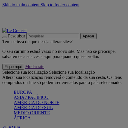
Skip to main content
Skip to footer content
Últimas unidades: poupe até -40%:
Compre já
Churrascos e piquenique: Cria o seu verão com a Le Creuset
Compre já
Descubra a coleção Jardin e Pétala
Compre já
Pesquisar
Apagar
Tem certeza de que deseja alterar sites?
O seu carrinho estará vazio no novo site. Mas não se preocupe,
salvaremos a sua cesta aqui para quando quiser voltar.
Mudar site
Fique aqui
Selecione sua localização
Selecione sua localização
Alterar sua localização removerá o conteúdo da sua cesta. Os itens
comprados on-line só podem ser enviados para o país selecionado.
EUROPA
ÁSIA / PACÍFICO
AMÉRICA DO NORTE
AMÉRICA DO SUL
MÉDIO ORIENTE
ÁFRICA
EUROPA