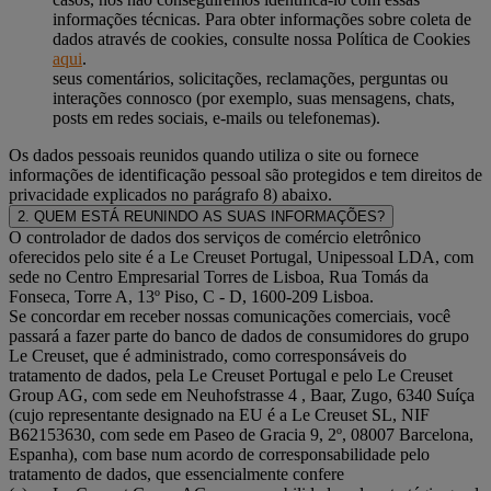
informações técnicas. Para obter informações sobre coleta de
dados através de cookies, consulte nossa Política de Cookies
aqui
.
seus comentários, solicitações, reclamações, perguntas ou
interações connosco (por exemplo, suas mensagens, chats,
posts em redes sociais, e-mails ou telefonemas).
Os dados pessoais reunidos quando utiliza o site ou fornece
informações de identificação pessoal são protegidos e tem direitos de
privacidade explicados no parágrafo 8) abaixo.
2. QUEM ESTÁ REUNINDO AS SUAS INFORMAÇÕES?
O controlador de dados dos serviços de comércio eletrônico
oferecidos pelo site é a Le Creuset Portugal, Unipessoal LDA, com
sede no Centro Empresarial Torres de Lisboa, Rua Tomás da
Fonseca, Torre A, 13º Piso, C - D, 1600-209 Lisboa.
Se concordar em receber nossas comunicações comerciais, você
passará a fazer parte do banco de dados de consumidores do grupo
Le Creuset, que é administrado, como corresponsáveis do
tratamento de dados, pela Le Creuset Portugal e pelo Le Creuset
Group AG, com sede em Neuhofstrasse 4 , Baar, Zugo, 6340 Suíça
(cujo representante designado na EU é a Le Creuset SL, NIF
B62153630, com sede em Paseo de Gracia 9, 2º, 08007 Barcelona,
Espanha), com base num acordo de corresponsabilidade pelo
tratamento de dados, que essencialmente confere