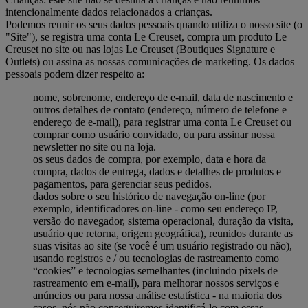
intencionalmente dados relacionados a crianças.
Podemos reunir os seus dados pessoais quando utiliza o nosso site (o
"Site"), se registra uma conta Le Creuset, compra um produto Le
Creuset no site ou nas lojas Le Creuset (Boutiques Signature e
Outlets) ou assina as nossas comunicações de marketing. Os dados
pessoais podem dizer respeito a:
nome, sobrenome, endereço de e-mail, data de nascimento e
outros detalhes de contato (endereço, número de telefone e
endereço de e-mail), para registrar uma conta Le Creuset ou
comprar como usuário convidado, ou para assinar nossa
newsletter no site ou na loja.
os seus dados de compra, por exemplo, data e hora da
compra, dados de entrega, dados e detalhes de produtos e
pagamentos, para gerenciar seus pedidos.
dados sobre o seu histórico de navegação on-line (por
exemplo, identificadores on-line - como seu endereço IP,
versão do navegador, sistema operacional, duração da visita,
usuário que retorna, origem geográfica), reunidos durante as
suas visitas ao site (se você é um usuário registrado ou não),
usando registros e / ou tecnologias de rastreamento como
“cookies” e tecnologias semelhantes (incluindo pixels de
rastreamento em e-mail), para melhorar nossos serviços e
anúncios ou para nossa análise estatística - na maioria dos
casos, nós não conseguiremos identificá-lo com essas