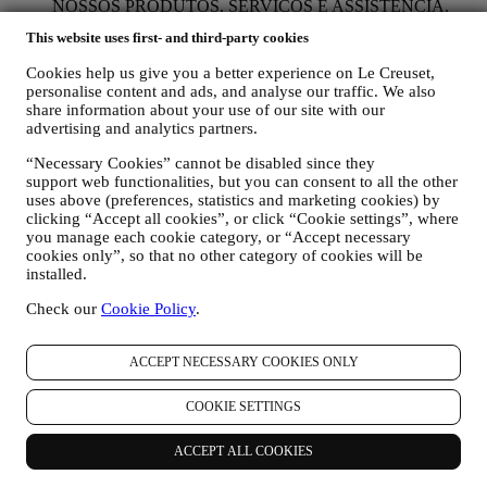
NOSSOS PRODUTOS, SERVIÇOS E ASSISTÊNCIA.
Usaremos os seus dados para gerir o nosso relacionamento
This website uses first- and third-party cookies
contratual consigo, as suas compras de produtos no sitee/ou
nas nossas lojas Le Creuset, do seu uso do site, qualquer
Cookies help us give you a better experience on Le Creuset,
assistência pós-venda subsequente ou a sua participação nos
personalise content and ads, and analyse our traffic. We also
nossos concursos. Podemos ter que processar alguns dados
share information about your use of our site with our
sobre si para fins administrativos relacionados com o nosso
advertising and analytics partners.
relacionamento contratual, como contabilidade, cobrança e
auditoria, verificação de cartão de pagamento, triagem de
“Necessary Cookies” cannot be disabled since they
support web functionalities, but you can consent to all the other
fraude, segurança, proteção, testes de sistemas, manutenção e
uses above (preferences, statistics and marketing cookies) by
análise estatística. Ocasionalmente, talvez seja necessário
clicking “Accept all cookies”, or click “Cookie settings”, where
entrar em contato consigo por razões administrativas ou
you manage each cookie category, or “Accept necessary
operacionais, como por exemplo, para lhe enviar a sua
cookies only”, so that no other category of cookies will be
confirmação de compra. Também usaremos os seus dados
installed.
pessoais para responder às suas solicitações enviadas através
dos formulários do site ou de outros canais. Podemos
Check our
Cookie Policy
.
processar os seus dados com base no nosso interesse legítimo
(devidamente equilibrado com os seus direitos e liberdades)
para lhe enviar e-mails de seguimento no caso de ter
ACCEPT NECESSARY COOKIES ONLY
adicionado itens no nosso carrinho online sem completar a
compra. No caso de não finalizar a compra dentro de um
COOKIE SETTINGS
determinado período de tempo, não lhe serão enviadas mais
comunicações de seguimento.
ACCEPT ALL COOKIES
PARA O INFORMAR SOBRE NOVIDADES OU
OFERTAS SOBRE PRODUTOS LE CREUSET. Se