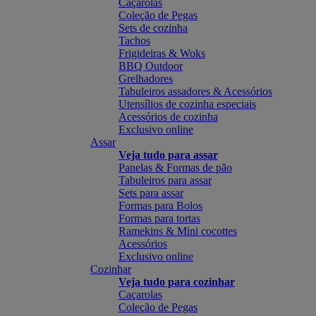
Caçarolas
Coleção de Pegas
Sets de cozinha
Tachos
Frigideiras & Woks
BBQ Outdoor
Grelhadores
Tabuleiros assadores & Acessórios
Utensílios de cozinha especiais
Acessórios de cozinha
Exclusivo online
Assar
Veja tudo para assar
Panelas & Formas de pão
Tabuleiros para assar
Sets para assar
Formas para Bolos
Formas para tortas
Ramekins & Mini cocottes
Acessórios
Exclusivo online
Cozinhar
Veja tudo para cozinhar
Caçarolas
Coleção de Pegas