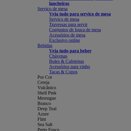
lancheiras
Serviço de mesa
Veja tudo para serviço de mesa
Serviço de mesa
Travessas para servir
Conjuntos de louça de mesa
Acessórios de mesa
Exclusivo online
Bebidas
Veja tudo para beber
Chávenas
Bules & Cafeteiras
Acessórios para vinho
Taças & Copos
Por Cor
Cereja
Vulcânico
Shell Pink
Merengue
Branco
Deep Teal
Azure
Flint
Sea Salt
Preto Fosco