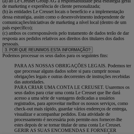
(a) ao Le Creuset Group AG a responsabilidade pela estratégia geral
de marketing e experiência de cliente personalizada;
(b) às entidades Le Creuset locais o benefício e a implementação
dessa estratégia, assim como o desenvolvimento independente de
comunicações/iniciativas de marketing a nível local (dentro de um
país específico);
(c) ambos os corresponsáveis pelo tratamento de dados terão de dar
resposta aos pedidos relativos aos direitos dos titulares dos dados
pessoais.
3. POR QUE REUNIMOS ESTA INFORMAÇÃO?
Podemos processar os seus dados para os seguintes fins:
PARA AS NOSSAS OBRIGAÇÕES LEGAIS. Podemos ter
que processar alguns dados sobre si para cumprir nossas
obrigações legais e outras decorrentes de instruções recebidas
das autoridades.
PARA CRIAR UMA CONTA LE CREUSET. Usaremos os
seus dados para criar uma conta Le Creuset que lhe dará
acesso a uma série de vantagens dedicadas a usuários
registrados, para aproveitar melhor os nossos serviços, como
check-out mais rápido, guardar vários endereços de entrega,
visualizar e acompanhar pedidos. Esta atividade de
processamento é necessária pois permite-nos fornecer-lhe
estes depois de se tornar titular de uma conta Le Creuset.
GERIR AS SUAS ENCOMENDAS E FORNECER