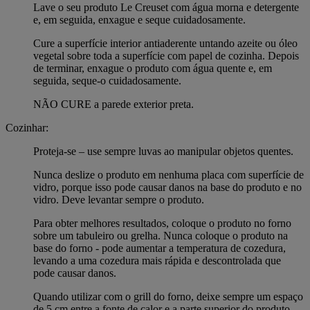
Lave o seu produto Le Creuset com água morna e detergente
e, em seguida, enxague e seque cuidadosamente.
Cure a superfície interior antiaderente untando azeite ou óleo
vegetal sobre toda a superfície com papel de cozinha. Depois
de terminar, enxague o produto com água quente e, em
seguida, seque-o cuidadosamente.
NÃO CURE a parede exterior preta.
Cozinhar:
Proteja-se – use sempre luvas ao manipular objetos quentes.
Nunca deslize o produto em nenhuma placa com superfície de
vidro, porque isso pode causar danos na base do produto e no
vidro. Deve levantar sempre o produto.
Para obter melhores resultados, coloque o produto no forno
sobre um tabuleiro ou grelha. Nunca coloque o produto na
base do forno - pode aumentar a temperatura de cozedura,
levando a uma cozedura mais rápida e descontrolada que
pode causar danos.
Quando utilizar com o grill do forno, deixe sempre um espaço
de 5 cm entre a fonte de calor e a parte superior do produto.