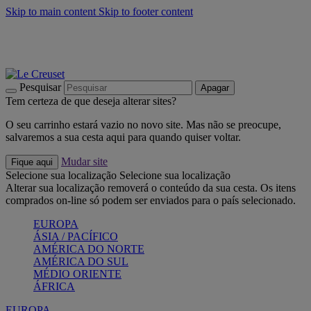
Skip to main content
Skip to footer content
Últimas unidades: poupe até -40%:
Compre já
Churrascos e piquenique: Cria o seu verão com a Le Creuset
Compre já
Descubra a coleção Jardin e Pétala
Compre já
Pesquisar
Apagar
Tem certeza de que deseja alterar sites?
O seu carrinho estará vazio no novo site. Mas não se preocupe,
salvaremos a sua cesta aqui para quando quiser voltar.
Mudar site
Fique aqui
Selecione sua localização
Selecione sua localização
Alterar sua localização removerá o conteúdo da sua cesta. Os itens
comprados on-line só podem ser enviados para o país selecionado.
EUROPA
ÁSIA / PACÍFICO
AMÉRICA DO NORTE
AMÉRICA DO SUL
MÉDIO ORIENTE
ÁFRICA
EUROPA