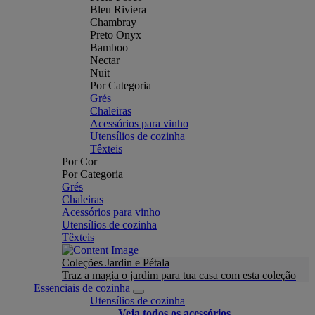
Bleu Riviera
Chambray
Preto Onyx
Bamboo
Nectar
Nuit
Por Categoria
Grés
Chaleiras
Acessórios para vinho
Utensílios de cozinha
Têxteis
Por Cor
Por Categoria
Grés
Chaleiras
Acessórios para vinho
Utensílios de cozinha
Têxteis
Coleções Jardin e Pétala
Traz a magia o jardim para tua casa com esta coleção
Essenciais de cozinha
Utensílios de cozinha
Veja todos os acessórios