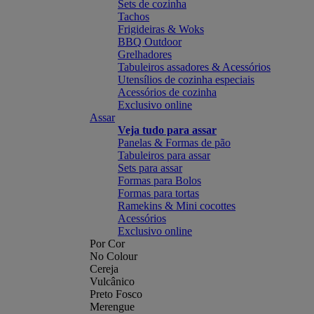
Sets de cozinha
Tachos
Frigideiras & Woks
BBQ Outdoor
Grelhadores
Tabuleiros assadores & Acessórios
Utensílios de cozinha especiais
Acessórios de cozinha
Exclusivo online
Assar
Veja tudo para assar
Panelas & Formas de pão
Tabuleiros para assar
Sets para assar
Formas para Bolos
Formas para tortas
Ramekins & Mini cocottes
Acessórios
Exclusivo online
Por Cor
No Colour
Cereja
Vulcânico
Preto Fosco
Merengue