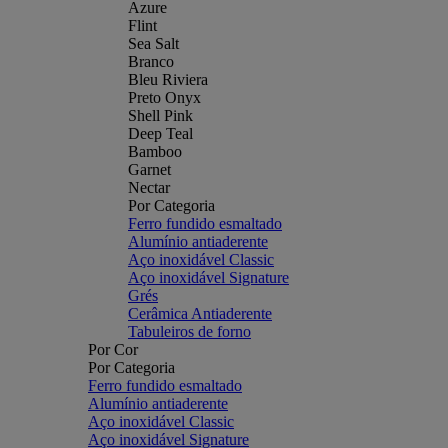
Azure
Flint
Sea Salt
Branco
Bleu Riviera
Preto Onyx
Shell Pink
Deep Teal
Bamboo
Garnet
Nectar
Por Categoria
Ferro fundido esmaltado
Alumínio antiaderente
Aço inoxidável Classic
Aço inoxidável Signature
Grés
Cerâmica Antiaderente
Tabuleiros de forno
Por Cor
Por Categoria
Ferro fundido esmaltado
Alumínio antiaderente
Aço inoxidável Classic
Aço inoxidável Signature