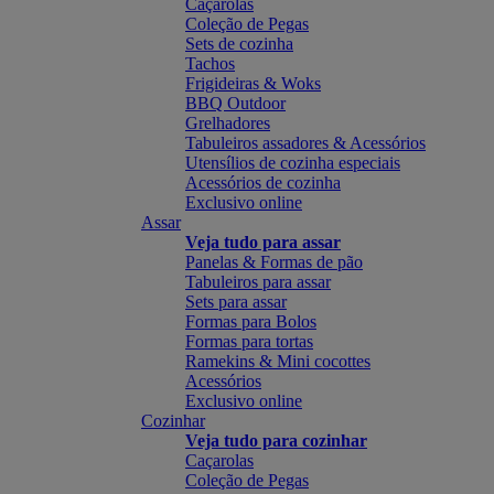
Caçarolas
Coleção de Pegas
Sets de cozinha
Tachos
Frigideiras & Woks
BBQ Outdoor
Grelhadores
Tabuleiros assadores & Acessórios
Utensílios de cozinha especiais
Acessórios de cozinha
Exclusivo online
Assar
Veja tudo para assar
Panelas & Formas de pão
Tabuleiros para assar
Sets para assar
Formas para Bolos
Formas para tortas
Ramekins & Mini cocottes
Acessórios
Exclusivo online
Cozinhar
Veja tudo para cozinhar
Caçarolas
Coleção de Pegas