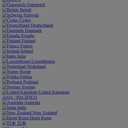
Österreich
België
Schweiz
Česko
Deutschland
Danmark
España
Finland
France
Ireland
Italia
Luxembourg
Nederland
Norge
Polska
Portugal
Sverige
United Kingdom
ÁSIA / PACÍFICO
Australia
India
New Zealand
Hong Kong
日本