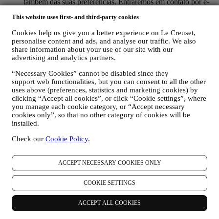
também das suas preferências. Entraremos em contato por e-
mail, SMS ou redes social, mas também usando meios
This website uses first- and third-party cookies
automatizados. Essas comunicações estarão relacionadas com
os produtos Le Creuset ou novas aberturas de lojas, eventos
Cookies help us give you a better experience on Le Creuset,
exclusivos, concursos, pesquisas, demonstrações organizadas
personalise content and ads, and analyse our traffic. We also
pela Le Creuset ou ofertas especiais. Estas comunicações
share information about your use of our site with our
podem ser selecionadas ou personalizadas para si com base
advertising and analytics partners.
nos detalhes que possuímos sobre si, como a sua localização,
histórico de compras ou preferências dos nossos produtos.
“Necessary Cookies” cannot be disabled since they
Usaremos os seus dados para entender melhor os seus
support web functionalities, but you can consent to all the other
interesses. Isso permite-nos personalizar as nossas
uses above (preferences, statistics and marketing cookies) by
clicking “Accept all cookies”, or click “Cookie settings”, where
comunicações para torná-las mais relevantes e interessantes.
you manage each cookie category, or “Accept necessary
Não haverá outros efeitos. Também reunimos estatísticas
cookies only”, so that no other category of cookies will be
sobre a abertura de e-mails e cliques usando tecnologias
installed.
padrão do setor (incluindo pixels de rastreamento em e-mail)
que nos ajudam a monitorar as nossas newsletters. Este
Check our
Cookie Policy
.
processamento é baseado no seu consentimento em receber
nossas comunicações personalizadas de marketing. A opção
de inscrição pode ser exercida nos pontos em que as
ACCEPT NECESSARY COOKIES ONLY
informações pessoais são coletadas, marcando a caixa de
seleção. Desativar: você pode parar de receber nossas
COOKIE SETTINGS
atualizações a qualquer momento, gratuitamente, clicando no
botão de cancelamento de inscrição no final de qualquer
ACCEPT ALL COOKIES
newsletter. Se preferir, pode fazê-lo entrando em contato
connosco através de
privacy@lecreuset.com
.