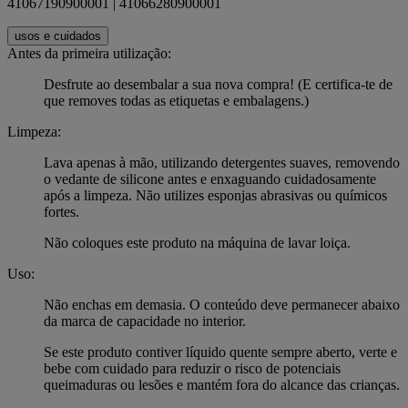
41067190900001 | 41066280900001
usos e cuidados
Antes da primeira utilização:
Desfrute ao desembalar a sua nova compra! (E certifica-te de
que removes todas as etiquetas e embalagens.)
Limpeza:
Lava apenas à mão, utilizando detergentes suaves, removendo
o vedante de silicone antes e enxaguando cuidadosamente
após a limpeza. Não utilizes esponjas abrasivas ou químicos
fortes.
Não coloques este produto na máquina de lavar loiça.
Uso:
Não enchas em demasia. O conteúdo deve permanecer abaixo
da marca de capacidade no interior.
Se este produto contiver líquido quente sempre aberto, verte e
bebe com cuidado para reduzir o risco de potenciais
queimaduras ou lesões e mantém fora do alcance das crianças.