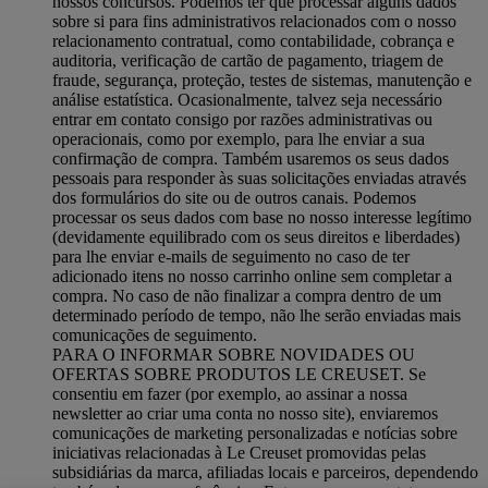
nossos concursos. Podemos ter que processar alguns dados
sobre si para fins administrativos relacionados com o nosso
relacionamento contratual, como contabilidade, cobrança e
auditoria, verificação de cartão de pagamento, triagem de
fraude, segurança, proteção, testes de sistemas, manutenção e
análise estatística. Ocasionalmente, talvez seja necessário
entrar em contato consigo por razões administrativas ou
operacionais, como por exemplo, para lhe enviar a sua
confirmação de compra. Também usaremos os seus dados
pessoais para responder às suas solicitações enviadas através
dos formulários do site ou de outros canais. Podemos
processar os seus dados com base no nosso interesse legítimo
(devidamente equilibrado com os seus direitos e liberdades)
para lhe enviar e-mails de seguimento no caso de ter
adicionado itens no nosso carrinho online sem completar a
compra. No caso de não finalizar a compra dentro de um
determinado período de tempo, não lhe serão enviadas mais
comunicações de seguimento.
PARA O INFORMAR SOBRE NOVIDADES OU
OFERTAS SOBRE PRODUTOS LE CREUSET. Se
consentiu em fazer (por exemplo, ao assinar a nossa
newsletter ao criar uma conta no nosso site), enviaremos
comunicações de marketing personalizadas e notícias sobre
iniciativas relacionadas à Le Creuset promovidas pelas
subsidiárias da marca, afiliadas locais e parceiros, dependendo