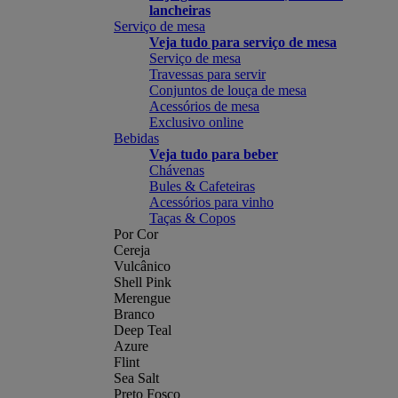
lancheiras
Serviço de mesa
Veja tudo para serviço de mesa
Serviço de mesa
Travessas para servir
Conjuntos de louça de mesa
Acessórios de mesa
Exclusivo online
Bebidas
Veja tudo para beber
Chávenas
Bules & Cafeteiras
Acessórios para vinho
Taças & Copos
Por Cor
Cereja
Vulcânico
Shell Pink
Merengue
Branco
Deep Teal
Azure
Flint
Sea Salt
Preto Fosco