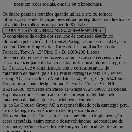
posts em redes sociais, e-mails ou telefonemas).
Os dados pessoais reunidos quando utiliza o site ou fornece
informações de identificação pessoal são protegidos e tem direitos de
privacidade explicados no parágrafo 8) abaixo.
2. QUEM ESTÁ REUNINDO AS SUAS INFORMAÇÕES?
O controlador de dados dos serviços de comércio eletrônico
oferecidos pelo site é a Le Creuset Portugal, Unipessoal LDA, com
sede no Centro Empresarial Torres de Lisboa, Rua Tomás da
Fonseca, Torre A, 13º Piso, C - D, 1600-209 Lisboa.
Se concordar em receber nossas comunicações comerciais, você
passará a fazer parte do banco de dados de consumidores do grupo
Le Creuset, que é administrado, como corresponsáveis do
tratamento de dados, pela Le Creuset Portugal e pelo Le Creuset
Group AG, com sede em Neuhofstrasse 4 , Baar, Zugo, 6340 Suíça
(cujo representante designado na EU é a Le Creuset SL, NIF
B62153630, com sede em Paseo de Gracia 9, 2º, 08007 Barcelona,
Espanha), com base num acordo de corresponsabilidade pelo
tratamento de dados, que essencialmente confere
(a) ao Le Creuset Group AG a responsabilidade pela estratégia geral
de marketing e experiência de cliente personalizada;
(b) às entidades Le Creuset locais o benefício e a implementação
dessa estratégia, assim como o desenvolvimento independente de
comunicações/iniciativas de marketing a nível local (dentro de um
país específico);