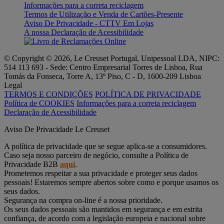
Informações para a correta reciclagem
Termos de Utilização e Venda de Cartões-Presente
Aviso De Privacidade - CTTV Em Lojas
A nossa Declaração de Acessibilidade
© Copyright © 2026, Le Creuset Portugal, Unipessoal LDA, NIPC:
514 113 693 - Sede: Centro Empresarial Torres de Lisboa, Rua
Tomás da Fonseca, Torre A, 13º Piso, C - D, 1600-209 Lisboa
Legal
TERMOS E CONDIÇÕES
POLÍTICA DE PRIVACIDADE
Política de COOKIES
Informações para a correta reciclagem
Declaração de Acessibilidade
Aviso De Privacidade Le Creuset
A política de privacidade que se segue aplica-se a consumidores.
Caso seja nosso parceiro de negócio, consulte a Política de
Privacidade B2B
aqui
.
Prometemos respeitar a sua privacidade e proteger seus dados
pessoais! Estaremos sempre abertos sobre como e porque usamos os
seus dados.
Segurança na compra on-line é a nossa prioridade.
Os seus dados pessoais são mantidos em segurança e em estrita
confiança, de acordo com a legislação europeia e nacional sobre