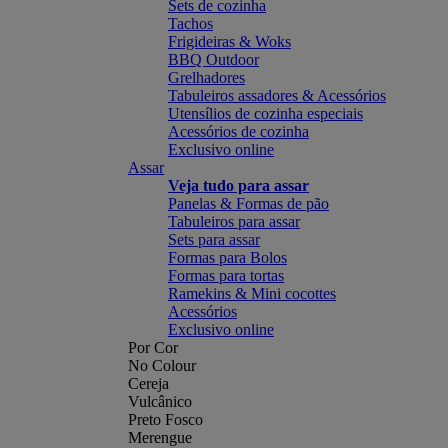
Sets de cozinha
Tachos
Frigideiras & Woks
BBQ Outdoor
Grelhadores
Tabuleiros assadores & Acessórios
Utensílios de cozinha especiais
Acessórios de cozinha
Exclusivo online
Assar
Veja tudo para assar
Panelas & Formas de pão
Tabuleiros para assar
Sets para assar
Formas para Bolos
Formas para tortas
Ramekins & Mini cocottes
Acessórios
Exclusivo online
Por Cor
No Colour
Cereja
Vulcânico
Preto Fosco
Merengue