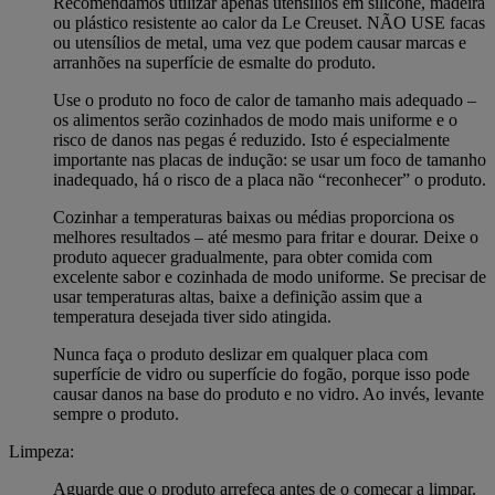
Recomendamos utilizar apenas utensílios em silicone, madeira
ou plástico resistente ao calor da Le Creuset. NÃO USE facas
ou utensílios de metal, uma vez que podem causar marcas e
arranhões na superfície de esmalte do produto.
Use o produto no foco de calor de tamanho mais adequado –
os alimentos serão cozinhados de modo mais uniforme e o
risco de danos nas pegas é reduzido. Isto é especialmente
importante nas placas de indução: se usar um foco de tamanho
inadequado, há o risco de a placa não “reconhecer” o produto.
Cozinhar a temperaturas baixas ou médias proporciona os
melhores resultados – até mesmo para fritar e dourar. Deixe o
produto aquecer gradualmente, para obter comida com
excelente sabor e cozinhada de modo uniforme. Se precisar de
usar temperaturas altas, baixe a definição assim que a
temperatura desejada tiver sido atingida.
Nunca faça o produto deslizar em qualquer placa com
superfície de vidro ou superfície do fogão, porque isso pode
causar danos na base do produto e no vidro. Ao invés, levante
sempre o produto.
Limpeza:
Aguarde que o produto arrefeça antes de o começar a limpar.