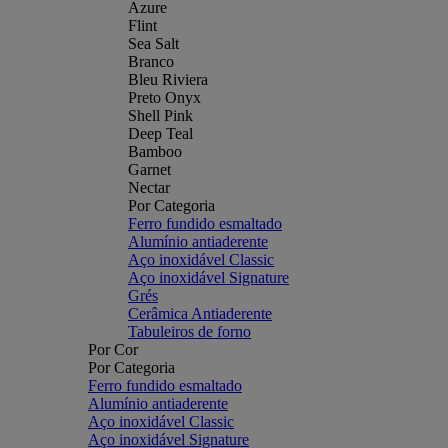
Azure
Flint
Sea Salt
Branco
Bleu Riviera
Preto Onyx
Shell Pink
Deep Teal
Bamboo
Garnet
Nectar
Por Categoria
Ferro fundido esmaltado
Alumínio antiaderente
Aço inoxidável Classic
Aço inoxidável Signature
Grés
Cerâmica Antiaderente
Tabuleiros de forno
Por Cor
Por Categoria
Ferro fundido esmaltado
Alumínio antiaderente
Aço inoxidável Classic
Aço inoxidável Signature