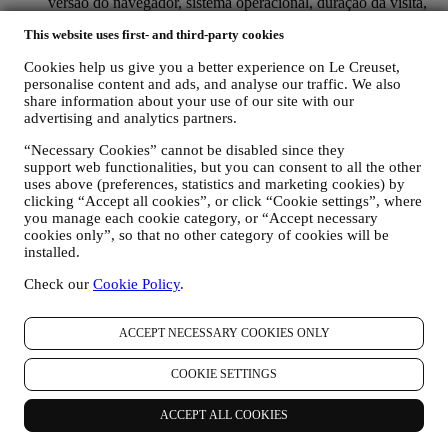
versão do navegador, sistema operacional, duração da visita,
usuário que retorna, origem geográfica), reunidos durante as
This website uses first- and third-party cookies
suas visitas ao site (se você é um usuário registrado ou não),
usando registros e / ou tecnologias de rastreamento como
Cookies help us give you a better experience on Le Creuset,
“cookies” e tecnologias semelhantes (incluindo pixels de
personalise content and ads, and analyse our traffic. We also
rastreamento em e-mail), para melhorar nossos serviços e
share information about your use of our site with our
anúncios ou para nossa análise estatística - na maioria dos
advertising and analytics partners.
casos, nós não conseguiremos identificá-lo com essas
informações técnicas. Para obter informações sobre coleta de
“Necessary Cookies” cannot be disabled since they
dados através de cookies, consulte nossa Política de Cookies
support web functionalities, but you can consent to all the other
aqui
.
uses above (preferences, statistics and marketing cookies) by
seus comentários, solicitações, reclamações, perguntas ou
clicking “Accept all cookies”, or click “Cookie settings”, where
interações connosco (por exemplo, suas mensagens, chats,
you manage each cookie category, or “Accept necessary
cookies only”, so that no other category of cookies will be
posts em redes sociais, e-mails ou telefonemas).
installed.
Os dados pessoais reunidos quando utiliza o site ou fornece
Check our
Cookie Policy
.
informações de identificação pessoal são protegidos e tem direitos de
privacidade explicados no parágrafo 8) abaixo.
2. QUEM ESTÁ REUNINDO AS SUAS INFORMAÇÕES?
ACCEPT NECESSARY COOKIES ONLY
O controlador de dados dos serviços de comércio eletrônico
oferecidos pelo site é a Le Creuset Portugal, Unipessoal LDA, com
COOKIE SETTINGS
sede no Centro Empresarial Torres de Lisboa, Rua Tomás da
Fonseca, Torre A, 13º Piso, C - D, 1600-209 Lisboa.
ACCEPT ALL COOKIES
Se concordar em receber nossas comunicações comerciais, você
passará a fazer parte do banco de dados de consumidores do grupo