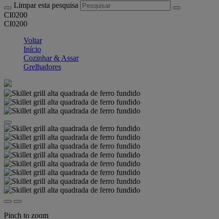
Limpar esta pesquisa
CI0200
CI0200
Voltar
Início
Cozinhar & Assar
Grelhadores
Pinch to zoom