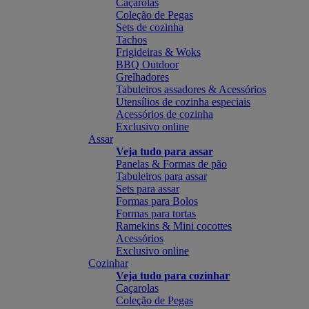
Caçarolas
Coleção de Pegas
Sets de cozinha
Tachos
Frigideiras & Woks
BBQ Outdoor
Grelhadores
Tabuleiros assadores & Acessórios
Utensílios de cozinha especiais
Acessórios de cozinha
Exclusivo online
Assar
Veja tudo para assar
Panelas & Formas de pão
Tabuleiros para assar
Sets para assar
Formas para Bolos
Formas para tortas
Ramekins & Mini cocottes
Acessórios
Exclusivo online
Cozinhar
Veja tudo para cozinhar
Caçarolas
Coleção de Pegas