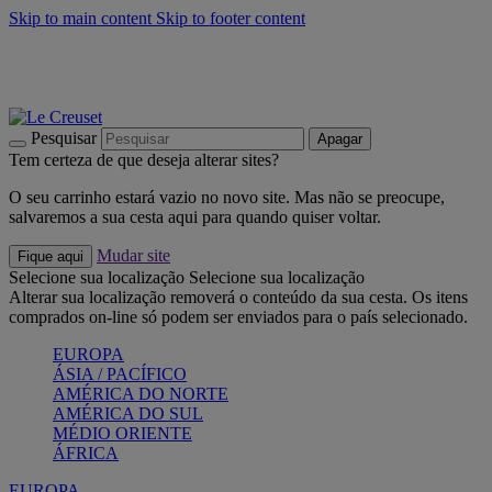
Skip to main content
Skip to footer content
Últimas unidades: poupe até -40%:
Compre já
Churrascos e piquenique: Cria o seu verão com a Le Creuset
Compre já
Descubra a coleção Jardin e Pétala
Compre já
Pesquisar
Apagar
Tem certeza de que deseja alterar sites?
O seu carrinho estará vazio no novo site. Mas não se preocupe,
salvaremos a sua cesta aqui para quando quiser voltar.
Mudar site
Fique aqui
Selecione sua localização
Selecione sua localização
Alterar sua localização removerá o conteúdo da sua cesta. Os itens
comprados on-line só podem ser enviados para o país selecionado.
EUROPA
ÁSIA / PACÍFICO
AMÉRICA DO NORTE
AMÉRICA DO SUL
MÉDIO ORIENTE
ÁFRICA
EUROPA