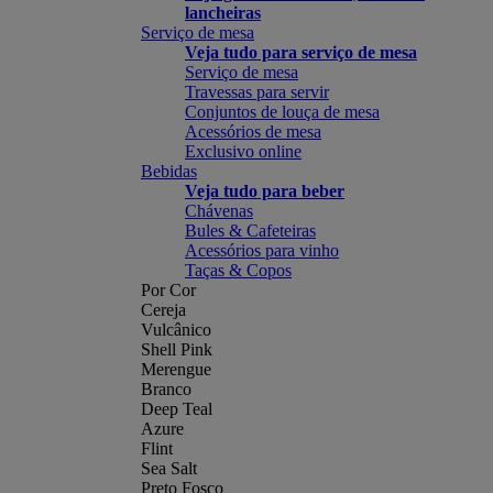
lancheiras
Serviço de mesa
Veja tudo para serviço de mesa
Serviço de mesa
Travessas para servir
Conjuntos de louça de mesa
Acessórios de mesa
Exclusivo online
Bebidas
Veja tudo para beber
Chávenas
Bules & Cafeteiras
Acessórios para vinho
Taças & Copos
Por Cor
Cereja
Vulcânico
Shell Pink
Merengue
Branco
Deep Teal
Azure
Flint
Sea Salt
Preto Fosco