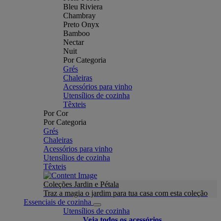
Bleu Riviera
Chambray
Preto Onyx
Bamboo
Nectar
Nuit
Por Categoria
Grés
Chaleiras
Acessórios para vinho
Utensílios de cozinha
Têxteis
Por Cor
Por Categoria
Grés
Chaleiras
Acessórios para vinho
Utensílios de cozinha
Têxteis
Coleções Jardin e Pétala
Traz a magia o jardim para tua casa com esta coleção
Essenciais de cozinha
Utensílios de cozinha
Veja todos os acessórios