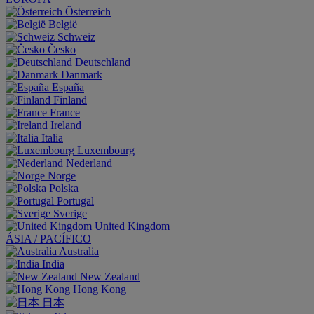
Österreich
België
Schweiz
Česko
Deutschland
Danmark
España
Finland
France
Ireland
Italia
Luxembourg
Nederland
Norge
Polska
Portugal
Sverige
United Kingdom
ÁSIA / PACÍFICO
Australia
India
New Zealand
Hong Kong
日本