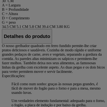
30 CM
A = Largura
B = Profundidade
C = Altura
D = Comprimento
G = peso
34.5 CM
5.1 CM
5.8 CM
39.4 CM
3.80 KG
Detalhes do produto
O nosso grelhador quadrado em ferro fundido permite-lhe criar
pratos deliciosos e saudáveis. Cozinha de modo rápido e uniforme
grandes pedaços de carne, aves e vegetais, separando a gordura da
comida. As paredes altas minimizam os salpicos e permitem-lhe
fazer molhos. Também deixa nos seus alimentos, as famososas
linhas da grelha com excelente aspeto. As duas pegas e os dois bicos
para verter permitem mover e servir facilmente.
Especificações:
Fácil como num sonho: graças às nossas pegas grandes, é
fácil de mover do fogão para o forno e para a mesa, mesmo
usando luvas.
Um verdadeiro elemento fundamental: adequado para o forno,
o fogão, a placa de indução e por baixo da grelha.