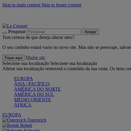
Skip to main content
Skip to footer content
Últimas unidades: poupe até -40%:
Compre já
Churrascos e piquenique: Cria o seu verão com a Le Creuset
Co
Descubra a coleção Jardin e Pétala
Compre já
Pesquisar
Apagar
Tem certeza de que deseja alterar sites?
O seu carrinho estará vazio no novo site. Mas não se preocupe, salvar
Mudar site
Fique aqui
Selecione sua localização
Selecione sua localização
Alterar sua localização removerá o conteúdo da sua cesta. Os itens c
EUROPA
ÁSIA / PACÍFICO
AMÉRICA DO NORTE
AMÉRICA DO SUL
MÉDIO ORIENTE
ÁFRICA
EUROPA
Österreich
België
Schweiz