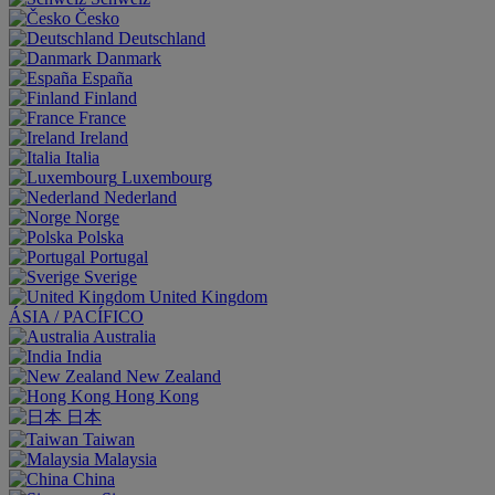
Česko
Deutschland
Danmark
España
Finland
France
Ireland
Italia
Luxembourg
Nederland
Norge
Polska
Portugal
Sverige
United Kingdom
ÁSIA / PACÍFICO
Australia
India
New Zealand
Hong Kong
日本
Taiwan
Malaysia
China