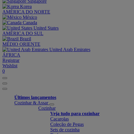
Singapore
Korea
AMÉRICA DO NORTE
México
Canada
United States
AMÉRICA DO SUL
Brazil
MÉDIO ORIENTE
United Arab Emirates
ÁFRICA
Registrar
Wishlist
0
Últimos lançamentos
Cozinhar & Assar
Cozinhar
Veja tudo para cozinhar
Caçarolas
Coleção de Pegas
Sets de cozinha