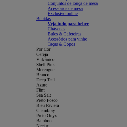
Conjuntos de louça de mesa
Acessórios de mesa
Exclusivo online
Bebidas
Veja tudo para beber
Chávenas
Bules & Cafeteiras
Acessórios para vinho
Taças & Copos
Por Cor
Cereja
Vulcânico
Shell Pink
Merengue
Branco
Deep Teal
Azure
Flint
Sea Salt
Preto Fosco
Bleu Riviera
Chambray
Preto Onyx
Bamboo
Nectar