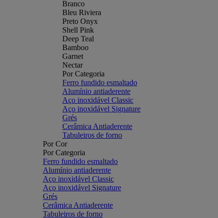
Branco
Bleu Riviera
Preto Onyx
Shell Pink
Deep Teal
Bamboo
Garnet
Nectar
Por Categoria
Ferro fundido esmaltado
Alumínio antiaderente
Aço inoxidável Classic
Aço inoxidável Signature
Grés
Cerâmica Antiaderente
Tabuleiros de forno
Por Cor
Por Categoria
Ferro fundido esmaltado
Alumínio antiaderente
Aço inoxidável Classic
Aço inoxidável Signature
Grés
Cerâmica Antiaderente
Tabuleiros de forno