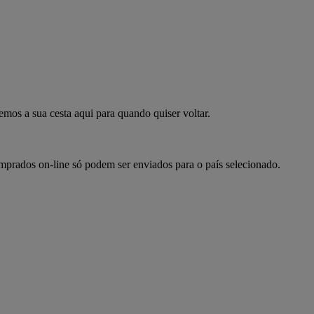
mpre já
emos a sua cesta aqui para quando quiser voltar.
omprados on-line só podem ser enviados para o país selecionado.