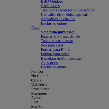
BBQ Outdoor
Grelhadores
Tabuleiros assadores & Acessórios
Utensílios de cozinha especiais
Acessórios de cozinha
Exclusivo online
Assar
Veja tudo para assar
Panelas & Formas de pão
Tabuleiros para assar
Sets para assar
Formas para Bolos
Formas para tortas
Ramekins & Mini cocottes
Acessórios
Exclusivo online
Por Cor
No Colour
Cereja
Vulcânico
Preto Fosco
Merengue
Azure
Flint
Sea Salt