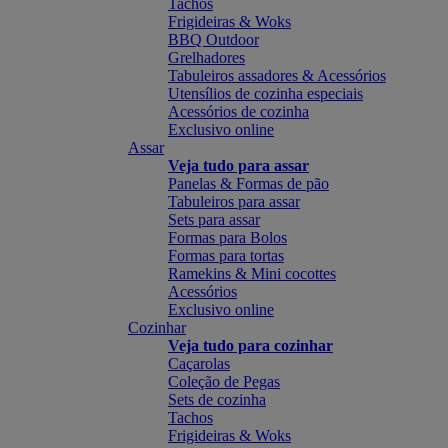
Tachos
Frigideiras & Woks
BBQ Outdoor
Grelhadores
Tabuleiros assadores & Acessórios
Utensílios de cozinha especiais
Acessórios de cozinha
Exclusivo online
Assar
Veja tudo para assar
Panelas & Formas de pão
Tabuleiros para assar
Sets para assar
Formas para Bolos
Formas para tortas
Ramekins & Mini cocottes
Acessórios
Exclusivo online
Cozinhar
Veja tudo para cozinhar
Caçarolas
Coleção de Pegas
Sets de cozinha
Tachos
Frigideiras & Woks