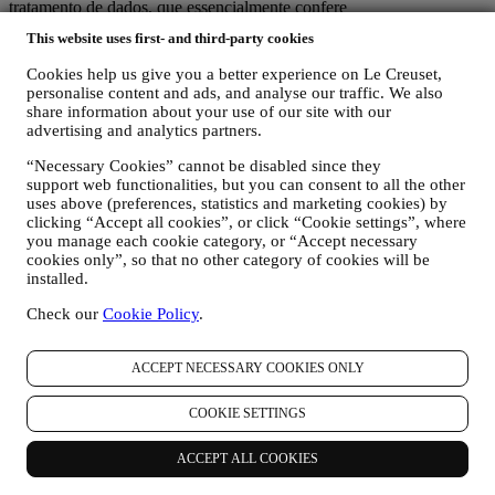
tratamento de dados, que essencialmente confere
(a) ao Le Creuset Group AG a responsabilidade pela estratégia geral
This website uses first- and third-party cookies
de marketing e experiência de cliente personalizada;
(b) às entidades Le Creuset locais o benefício e a implementação
Cookies help us give you a better experience on Le Creuset,
dessa estratégia, assim como o desenvolvimento independente de
personalise content and ads, and analyse our traffic. We also
comunicações/iniciativas de marketing a nível local (dentro de um
share information about your use of our site with our
país específico);
advertising and analytics partners.
(c) ambos os corresponsáveis pelo tratamento de dados terão de dar
resposta aos pedidos relativos aos direitos dos titulares dos dados
“Necessary Cookies” cannot be disabled since they
support web functionalities, but you can consent to all the other
pessoais.
uses above (preferences, statistics and marketing cookies) by
3. POR QUE REUNIMOS ESTA INFORMAÇÃO?
clicking “Accept all cookies”, or click “Cookie settings”, where
Podemos processar os seus dados para os seguintes fins:
you manage each cookie category, or “Accept necessary
cookies only”, so that no other category of cookies will be
PARA AS NOSSAS OBRIGAÇÕES LEGAIS. Podemos ter
installed.
que processar alguns dados sobre si para cumprir nossas
obrigações legais e outras decorrentes de instruções recebidas
Check our
Cookie Policy
.
das autoridades.
PARA CRIAR UMA CONTA LE CREUSET. Usaremos os
seus dados para criar uma conta Le Creuset que lhe dará
ACCEPT NECESSARY COOKIES ONLY
acesso a uma série de vantagens dedicadas a usuários
registrados, para aproveitar melhor os nossos serviços, como
COOKIE SETTINGS
check-out mais rápido, guardar vários endereços de entrega,
visualizar e acompanhar pedidos. Esta atividade de
ACCEPT ALL COOKIES
processamento é necessária pois permite-nos fornecer-lhe
estes depois de se tornar titular de uma conta Le Creuset.