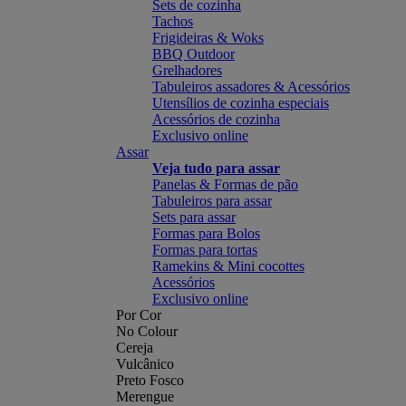
Sets de cozinha
Tachos
Frigideiras & Woks
BBQ Outdoor
Grelhadores
Tabuleiros assadores & Acessórios
Utensílios de cozinha especiais
Acessórios de cozinha
Exclusivo online
Assar
Veja tudo para assar
Panelas & Formas de pão
Tabuleiros para assar
Sets para assar
Formas para Bolos
Formas para tortas
Ramekins & Mini cocottes
Acessórios
Exclusivo online
Por Cor
No Colour
Cereja
Vulcânico
Preto Fosco
Merengue