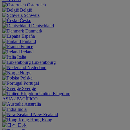
Österreich
België
Schweiz
Česko
Deutschland
Danmark
España
Finland
France
Ireland
Italia
Luxembourg
Nederland
Norge
Polska
Portugal
Sverige
United Kingdom
ÁSIA / PACÍFICO
Australia
India
New Zealand
Hong Kong
日本