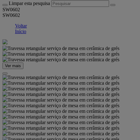
Limpar esta pesquisa
SW0602
SW0602
Voltar
Início
Ver mais