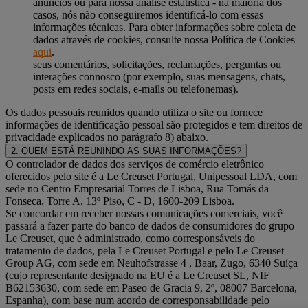
anúncios ou para nossa análise estatística - na maioria dos
casos, nós não conseguiremos identificá-lo com essas
informações técnicas. Para obter informações sobre coleta de
dados através de cookies, consulte nossa Política de Cookies
aqui
.
seus comentários, solicitações, reclamações, perguntas ou
interações connosco (por exemplo, suas mensagens, chats,
posts em redes sociais, e-mails ou telefonemas).
Os dados pessoais reunidos quando utiliza o site ou fornece
informações de identificação pessoal são protegidos e tem direitos de
privacidade explicados no parágrafo 8) abaixo.
2. QUEM ESTÁ REUNINDO AS SUAS INFORMAÇÕES?
O controlador de dados dos serviços de comércio eletrônico
oferecidos pelo site é a Le Creuset Portugal, Unipessoal LDA, com
sede no Centro Empresarial Torres de Lisboa, Rua Tomás da
Fonseca, Torre A, 13º Piso, C - D, 1600-209 Lisboa.
Se concordar em receber nossas comunicações comerciais, você
passará a fazer parte do banco de dados de consumidores do grupo
Le Creuset, que é administrado, como corresponsáveis do
tratamento de dados, pela Le Creuset Portugal e pelo Le Creuset
Group AG, com sede em Neuhofstrasse 4 , Baar, Zugo, 6340 Suíça
(cujo representante designado na EU é a Le Creuset SL, NIF
B62153630, com sede em Paseo de Gracia 9, 2º, 08007 Barcelona,
Espanha), com base num acordo de corresponsabilidade pelo