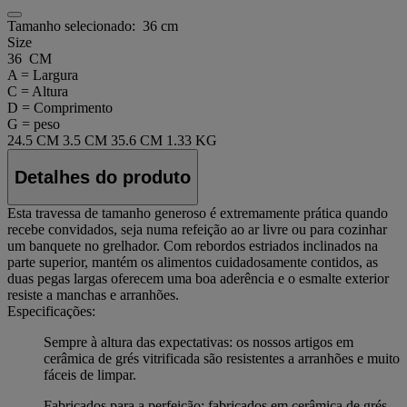
Tamanho selecionado:
36 cm
Size
36 CM
A = Largura
C = Altura
D = Comprimento
G = peso
24.5 CM
3.5 CM
35.6 CM
1.33 KG
Detalhes do produto
Esta travessa de tamanho generoso é extremamente prática quando
recebe convidados, seja numa refeição ao ar livre ou para cozinhar
um banquete no grelhador. Com rebordos estriados inclinados na
parte superior, mantém os alimentos cuidadosamente contidos, as
duas pegas largas oferecem uma boa aderência e o esmalte exterior
resiste a manchas e arranhões.
Especificações:
Sempre à altura das expectativas: os nossos artigos em
cerâmica de grés vitrificada são resistentes a arranhões e muito
fáceis de limpar.
Fabricados para a perfeição: fabricados em cerâmica de grés