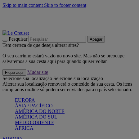
Skip to main content
Skip to footer content
Últimas unidades: poupe até -40%:
Compre já
Churrascos e piquenique: Cria o seu verão com a Le Creuset
Compre já
Descubra a coleção Jardin e Pétala
Compre já
Pesquisar
Apagar
Tem certeza de que deseja alterar sites?
O seu carrinho estará vazio no novo site. Mas não se preocupe,
salvaremos a sua cesta aqui para quando quiser voltar.
Mudar site
Fique aqui
Selecione sua localização
Selecione sua localização
Alterar sua localização removerá o conteúdo da sua cesta. Os itens
comprados on-line só podem ser enviados para o país selecionado.
EUROPA
ÁSIA / PACÍFICO
AMÉRICA DO NORTE
AMÉRICA DO SUL
MÉDIO ORIENTE
ÁFRICA
EUROPA