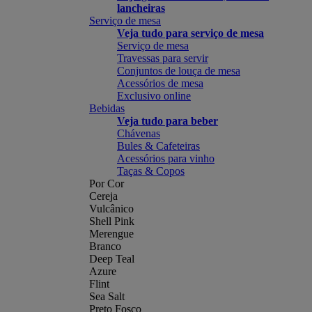
lancheiras
Serviço de mesa
Veja tudo para serviço de mesa
Serviço de mesa
Travessas para servir
Conjuntos de louça de mesa
Acessórios de mesa
Exclusivo online
Bebidas
Veja tudo para beber
Chávenas
Bules & Cafeteiras
Acessórios para vinho
Taças & Copos
Por Cor
Cereja
Vulcânico
Shell Pink
Merengue
Branco
Deep Teal
Azure
Flint
Sea Salt
Preto Fosco