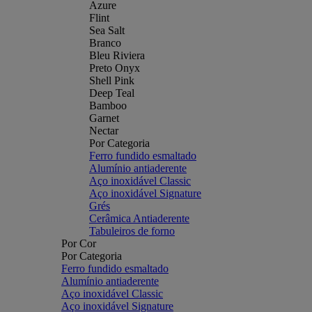
Azure
Flint
Sea Salt
Branco
Bleu Riviera
Preto Onyx
Shell Pink
Deep Teal
Bamboo
Garnet
Nectar
Por Categoria
Ferro fundido esmaltado
Alumínio antiaderente
Aço inoxidável Classic
Aço inoxidável Signature
Grés
Cerâmica Antiaderente
Tabuleiros de forno
Por Cor
Por Categoria
Ferro fundido esmaltado
Alumínio antiaderente
Aço inoxidável Classic
Aço inoxidável Signature