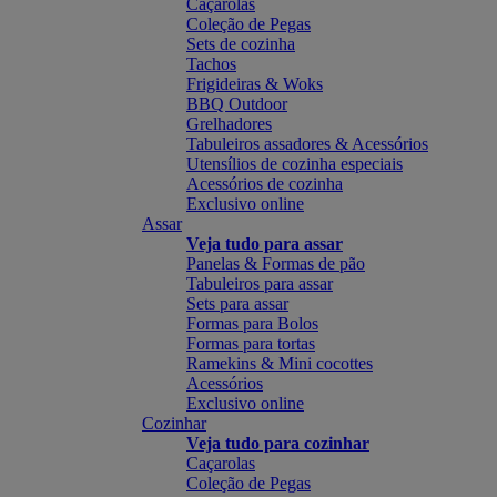
Caçarolas
Coleção de Pegas
Sets de cozinha
Tachos
Frigideiras & Woks
BBQ Outdoor
Grelhadores
Tabuleiros assadores & Acessórios
Utensílios de cozinha especiais
Acessórios de cozinha
Exclusivo online
Assar
Veja tudo para assar
Panelas & Formas de pão
Tabuleiros para assar
Sets para assar
Formas para Bolos
Formas para tortas
Ramekins & Mini cocottes
Acessórios
Exclusivo online
Cozinhar
Veja tudo para cozinhar
Caçarolas
Coleção de Pegas