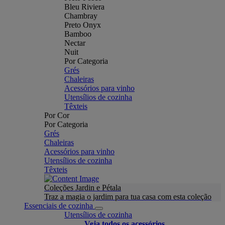
Bleu Riviera
Chambray
Preto Onyx
Bamboo
Nectar
Nuit
Por Categoria
Grés
Chaleiras
Acessórios para vinho
Utensílios de cozinha
Têxteis
Por Cor
Por Categoria
Grés
Chaleiras
Acessórios para vinho
Utensílios de cozinha
Têxteis
Coleções Jardin e Pétala
Traz a magia o jardim para tua casa com esta coleção
Essenciais de cozinha
Utensílios de cozinha
Veja todos os acessórios