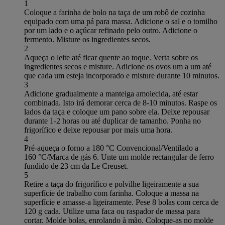
1
Coloque a farinha de bolo na taça de um robô de cozinha
equipado com uma pá para massa. Adicione o sal e o tomilho
por um lado e o açúcar refinado pelo outro. Adicione o
fermento. Misture os ingredientes secos.
2
Aqueça o leite até ficar quente ao toque. Verta sobre os
ingredientes secos e misture. Adicione os ovos um a um até
que cada um esteja incorporado e misture durante 10 minutos.
3
Adicione gradualmente a manteiga amolecida, até estar
combinada. Isto irá demorar cerca de 8-10 minutos. Raspe os
lados da taça e coloque um pano sobre ela. Deixe repousar
durante 1-2 horas ou até duplicar de tamanho. Ponha no
frigorífico e deixe repousar por mais uma hora.
4
Pré-aqueça o forno a 180 °C Convencional/Ventilado a
160 °C/Marca de gás 6. Unte um molde rectangular de ferro
fundido de 23 cm da Le Creuset.
5
Retire a taça do frigorífico e polvilhe ligeiramente a sua
superfície de trabalho com farinha. Coloque a massa na
superfície e amasse-a ligeiramente. Pese 8 bolas com cerca de
120 g cada. Utilize uma faca ou raspador de massa para
cortar. Molde bolas, enrolando à mão. Coloque-as no molde