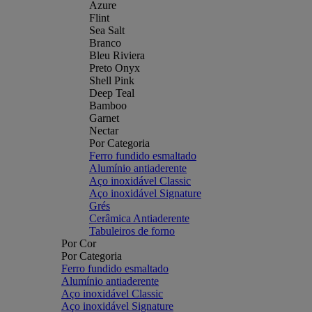
Azure
Flint
Sea Salt
Branco
Bleu Riviera
Preto Onyx
Shell Pink
Deep Teal
Bamboo
Garnet
Nectar
Por Categoria
Ferro fundido esmaltado
Alumínio antiaderente
Aço inoxidável Classic
Aço inoxidável Signature
Grés
Cerâmica Antiaderente
Tabuleiros de forno
Por Cor
Por Categoria
Ferro fundido esmaltado
Alumínio antiaderente
Aço inoxidável Classic
Aço inoxidável Signature