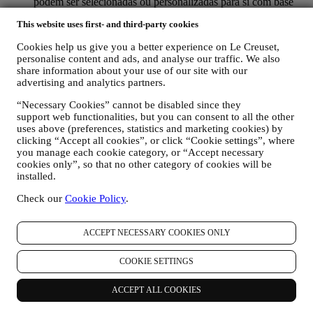
podem ser selecionadas ou personalizadas para si com base
nos detalhes que possuímos sobre si, como a sua localização,
This website uses first- and third-party cookies
histórico de compras ou preferências dos nossos produtos.
Usaremos os seus dados para entender melhor os seus
Cookies help us give you a better experience on Le Creuset,
interesses. Isso permite-nos personalizar as nossas
personalise content and ads, and analyse our traffic. We also
comunicações para torná-las mais relevantes e interessantes.
share information about your use of our site with our
Não haverá outros efeitos. Também reunimos estatísticas
advertising and analytics partners.
sobre a abertura de e-mails e cliques usando tecnologias
padrão do setor (incluindo pixels de rastreamento em e-mail)
“Necessary Cookies” cannot be disabled since they
que nos ajudam a monitorar as nossas newsletters. Este
support web functionalities, but you can consent to all the other
processamento é baseado no seu consentimento em receber
uses above (preferences, statistics and marketing cookies) by
nossas comunicações personalizadas de marketing. A opção
clicking “Accept all cookies”, or click “Cookie settings”, where
you manage each cookie category, or “Accept necessary
de inscrição pode ser exercida nos pontos em que as
cookies only”, so that no other category of cookies will be
informações pessoais são coletadas, marcando a caixa de
installed.
seleção. Desativar: você pode parar de receber nossas
atualizações a qualquer momento, gratuitamente, clicando no
Check our
Cookie Policy
.
botão de cancelamento de inscrição no final de qualquer
newsletter. Se preferir, pode fazê-lo entrando em contato
connosco através de
privacy@lecreuset.com
.
ACCEPT NECESSARY COOKIES ONLY
RE-TARGETING / AJUSTAR AS NOSSAS OFERTAS E
MELHORAR A EXPERIÊNCIA AO CLIENTE.
COOKIE SETTINGS
Gostaríamos de usar os seus dados para personalizar nossos
serviços e ofertas de acordo com suas necessidades e
ACCEPT ALL COOKIES
preferências para fornecer uma experiência personalizada ao
cliente Le Creuset. Faremos isso analisando os seus hábitos