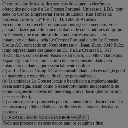
O controlador de dados dos serviços de comércio eletrônico
oferecidos pelo site é a Le Creuset Portugal, Unipessoal LDA, com
sede no Centro Empresarial Torres de Lisboa, Rua Tomás da
Fonseca, Torre A, 13º Piso, C - D, 1600-209 Lisboa.
Se concordar em receber nossas comunicações comerciais, você
passará a fazer parte do banco de dados de consumidores do grupo
Le Creuset, que é administrado, como corresponsáveis do
tratamento de dados, pela Le Creuset Portugal e pelo Le Creuset
Group AG, com sede em Neuhofstrasse 4 , Baar, Zugo, 6340 Suíça
(cujo representante designado na EU é a Le Creuset SL, NIF
B62153630, com sede em Paseo de Gracia 9, 2º, 08007 Barcelona,
Espanha), com base num acordo de corresponsabilidade pelo
tratamento de dados, que essencialmente confere
(a) ao Le Creuset Group AG a responsabilidade pela estratégia geral
de marketing e experiência de cliente personalizada;
(b) às entidades Le Creuset locais o benefício e a implementação
dessa estratégia, assim como o desenvolvimento independente de
comunicações/iniciativas de marketing a nível local (dentro de um
país específico);
(c) ambos os corresponsáveis pelo tratamento de dados terão de dar
resposta aos pedidos relativos aos direitos dos titulares dos dados
pessoais.
3. POR QUE REUNIMOS ESTA INFORMAÇÃO?
Podemos processar os seus dados para os seguintes fins: