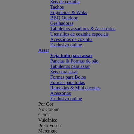
Sets de cozinha
Tachos
Frigideiras & Woks
BBQ Outdoor
Grelhadores
Tabuleiros assadores & Acessórios
Utensílios de cozinha especiais
Acessórios de cozinha
Exclusivo online
Assar
Veja tudo para assar
Panelas & Formas de pão
Tabuleiros para assar
Sets para assar
Formas para Bolos
Formas para tortas
Ramekins & Mini cocottes
Acessórios
Exclusivo online
Por Cor
No Colour
Cereja
Vulcânico
Preto Fosco
Merengue