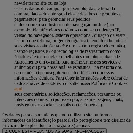
newsletter no site ou na loja.
os seus dados de compra, por exemplo, data e hora da
compra, dados de entrega, dados e detalhes de produtos e
pagamentos, para gerenciar seus pedidos.
dados sobre o seu histórico de navegação on-line (por
exemplo, identificadores on-line - como seu endereço IP,
versão do navegador, sistema operacional, duração da visita,
usuário que retorna, origem geográfica), reunidos durante as
suas visitas ao site (se você é um usuário registrado ou não),
usando registros e / ou tecnologias de rastreamento como
“cookies” e tecnologias semelhantes (incluindo pixels de
rastreamento em e-mail), para melhorar nossos serviços e
anúncios ou para nossa análise estatística - na maioria dos
casos, nós não conseguiremos identificá-lo com essas
informações técnicas. Para obter informações sobre coleta de
dados através de cookies, consulte nossa Política de Cookies
aqui
.
seus comentários, solicitações, reclamações, perguntas ou
interações connosco (por exemplo, suas mensagens, chats,
posts em redes sociais, e-mails ou telefonemas).
Os dados pessoais reunidos quando utiliza o site ou fornece
informações de identificação pessoal são protegidos e tem direitos de
privacidade explicados no parágrafo 8) abaixo.
2. QUEM ESTÁ REUNINDO AS SUAS INFORMAÇÕES?