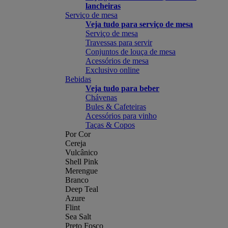
lancheiras
Serviço de mesa
Veja tudo para serviço de mesa
Serviço de mesa
Travessas para servir
Conjuntos de louça de mesa
Acessórios de mesa
Exclusivo online
Bebidas
Veja tudo para beber
Chávenas
Bules & Cafeteiras
Acessórios para vinho
Taças & Copos
Por Cor
Cereja
Vulcânico
Shell Pink
Merengue
Branco
Deep Teal
Azure
Flint
Sea Salt
Preto Fosco