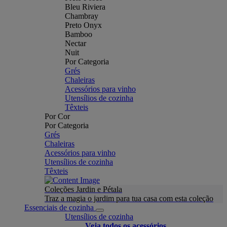
Bleu Riviera
Chambray
Preto Onyx
Bamboo
Nectar
Nuit
Por Categoria
Grés
Chaleiras
Acessórios para vinho
Utensílios de cozinha
Têxteis
Por Cor
Por Categoria
Grés
Chaleiras
Acessórios para vinho
Utensílios de cozinha
Têxteis
Coleções Jardin e Pétala
Traz a magia o jardim para tua casa com esta coleção
Essenciais de cozinha
Utensílios de cozinha
Veja todos os acessórios