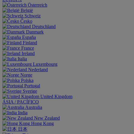
Österreich
België
Schweiz
Česko
Deutschland
Danmark
España
Finland
France
Ireland
Italia
Luxembourg
Nederland
Norge
Polska
Portugal
Sverige
United Kingdom
ÁSIA / PACÍFICO
Australia
India
New Zealand
Hong Kong
日本