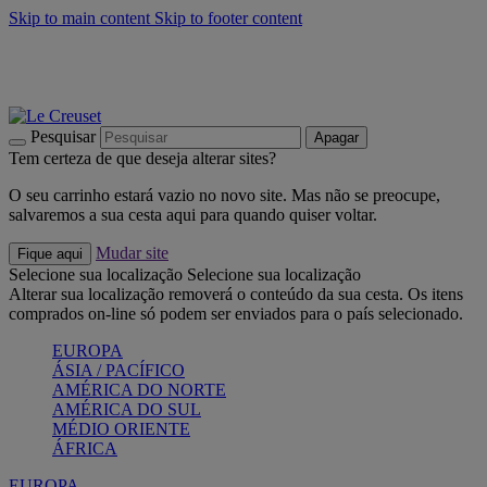
Skip to main content
Skip to footer content
Últimas unidades: poupe até -40%:
Compre já
Churrascos e piquenique: Cria o seu verão com a Le Creuset
Compre já
Descubra a coleção Jardin e Pétala
Compre já
Pesquisar
Apagar
Tem certeza de que deseja alterar sites?
O seu carrinho estará vazio no novo site. Mas não se preocupe,
salvaremos a sua cesta aqui para quando quiser voltar.
Mudar site
Fique aqui
Selecione sua localização
Selecione sua localização
Alterar sua localização removerá o conteúdo da sua cesta. Os itens
comprados on-line só podem ser enviados para o país selecionado.
EUROPA
ÁSIA / PACÍFICO
AMÉRICA DO NORTE
AMÉRICA DO SUL
MÉDIO ORIENTE
ÁFRICA
EUROPA