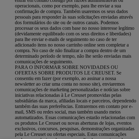
entrar em contato consigo por razões administrativas ou
operacionais, como por exemplo, para lhe enviar a sua
confirmação de compra. Também usaremos os seus dados
pessoais para responder às suas solicitações enviadas através
dos formulários do site ou de outros canais. Podemos
processar os seus dados com base no nosso interesse legítimo
(devidamente equilibrado com os seus direitos e liberdades)
para lhe enviar e-mails de seguimento no caso de ter
adicionado itens no nosso carrinho online sem completar a
compra. No caso de não finalizar a compra dentro de um
determinado período de tempo, não lhe serão enviadas mais
comunicações de seguimento.
PARA O INFORMAR SOBRE NOVIDADES OU
OFERTAS SOBRE PRODUTOS LE CREUSET. Se
consentiu em fazer (por exemplo, ao assinar a nossa
newsletter ao criar uma conta no nosso site), enviaremos
comunicações de marketing personalizadas e notícias sobre
iniciativas relacionadas à Le Creuset promovidas pelas
subsidiárias da marca, afiliadas locais e parceiros, dependendo
também das suas preferências. Entraremos em contato por e-
mail, SMS ou redes social, mas também usando meios
automatizados. Essas comunicações estarão relacionadas com
os produtos Le Creuset ou novas aberturas de lojas, eventos
exclusivos, concursos, pesquisas, demonstrações organizadas
pela Le Creuset ou ofertas especiais. Estas comunicações