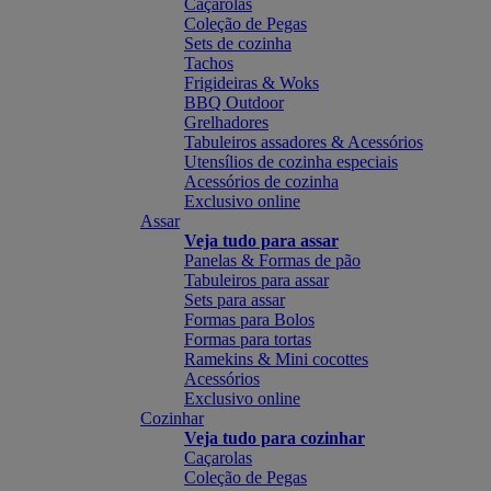
Caçarolas
Coleção de Pegas
Sets de cozinha
Tachos
Frigideiras & Woks
BBQ Outdoor
Grelhadores
Tabuleiros assadores & Acessórios
Utensílios de cozinha especiais
Acessórios de cozinha
Exclusivo online
Assar
Veja tudo para assar
Panelas & Formas de pão
Tabuleiros para assar
Sets para assar
Formas para Bolos
Formas para tortas
Ramekins & Mini cocottes
Acessórios
Exclusivo online
Cozinhar
Veja tudo para cozinhar
Caçarolas
Coleção de Pegas