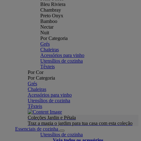
Bleu Riviera
Chambray
Preto Onyx
Bamboo
Nectar
Nuit
Por Categoria
Grés
Chaleiras
Acessórios para vinho
Utensílios de cozinha
Têxteis
Por Cor
Por Categoria
Grés
Chaleiras
Acessórios para vinho
Utensílios de cozinha
Têxteis
Coleções Jardin e Pétala
Traz a magia o jardim para tua casa com esta coleção
Essenciais de cozinha
Utensílios de cozinha
Veja todos os acessórios