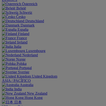
Österreich
België
Schweiz
Česko
Deutschland
Danmark
España
Finland
France
Ireland
Italia
Luxembourg
Nederland
Norge
Polska
Portugal
Sverige
United Kingdom
ÁSIA / PACÍFICO
Australia
India
New Zealand
Hong Kong
日本