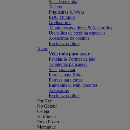
Sets de cozinha
Tachos
Frigideiras & Woks
BBQ Outdoor
Grelhadores
Tabuleiros assadores & Acessórios
Utensílios de cozinha especiais
Acessórios de cozinha
Exclusivo online
Assar
Veja tudo para assar
Panelas & Formas de pão
Tabuleiros para assar
Sets para assar
Formas para Bolos
Formas para tortas
Ramekins & Mini cocottes
Acessórios
Exclusivo online
Por Cor
No Colour
Cereja
Vulcânico
Preto Fosco
Merengue