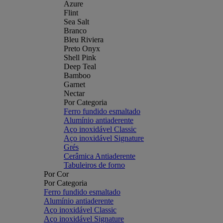
Azure
Flint
Sea Salt
Branco
Bleu Riviera
Preto Onyx
Shell Pink
Deep Teal
Bamboo
Garnet
Nectar
Por Categoria
Ferro fundido esmaltado
Alumínio antiaderente
Aço inoxidável Classic
Aço inoxidável Signature
Grés
Cerâmica Antiaderente
Tabuleiros de forno
Por Cor
Por Categoria
Ferro fundido esmaltado
Alumínio antiaderente
Aço inoxidável Classic
Aço inoxidável Signature