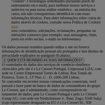
“cookies” e tecnologias semelhantes (incluindo pixels de
rastreamento em e-mail), para melhorar nossos serviços e
anúncios ou para nossa análise estatística - na maioria dos
casos, nós não conseguiremos identificá-lo com essas
informações técnicas. Para obter informações sobre coleta de
dados através de cookies, consulte nossa Política de Cookies
aqui
.
seus comentários, solicitações, reclamações, perguntas ou
interações connosco (por exemplo, suas mensagens, chats,
posts em redes sociais, e-mails ou telefonemas).
Os dados pessoais reunidos quando utiliza o site ou fornece
informações de identificação pessoal são protegidos e tem direitos de
privacidade explicados no parágrafo 8) abaixo.
2. QUEM ESTÁ REUNINDO AS SUAS INFORMAÇÕES?
O controlador de dados dos serviços de comércio eletrônico
oferecidos pelo site é a Le Creuset Portugal, Unipessoal LDA, com
sede no Centro Empresarial Torres de Lisboa, Rua Tomás da
Fonseca, Torre A, 13º Piso, C - D, 1600-209 Lisboa.
Se concordar em receber nossas comunicações comerciais, você
passará a fazer parte do banco de dados de consumidores do grupo
Le Creuset, que é administrado, como corresponsáveis do
tratamento de dados, pela Le Creuset Portugal e pelo Le Creuset
Group AG, com sede em Neuhofstrasse 4 , Baar, Zugo, 6340 Suíça
(cujo representante designado na EU é a Le Creuset SL, NIF