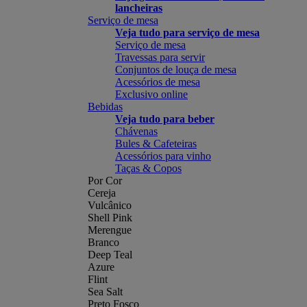
lancheiras
Serviço de mesa
Veja tudo para serviço de mesa
Serviço de mesa
Travessas para servir
Conjuntos de louça de mesa
Acessórios de mesa
Exclusivo online
Bebidas
Veja tudo para beber
Chávenas
Bules & Cafeteiras
Acessórios para vinho
Taças & Copos
Por Cor
Cereja
Vulcânico
Shell Pink
Merengue
Branco
Deep Teal
Azure
Flint
Sea Salt
Preto Fosco