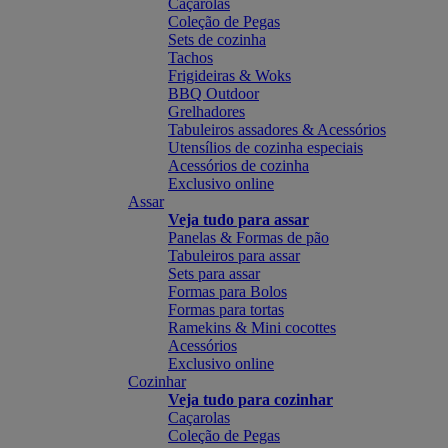
Caçarolas
Coleção de Pegas
Sets de cozinha
Tachos
Frigideiras & Woks
BBQ Outdoor
Grelhadores
Tabuleiros assadores & Acessórios
Utensílios de cozinha especiais
Acessórios de cozinha
Exclusivo online
Assar
Veja tudo para assar
Panelas & Formas de pão
Tabuleiros para assar
Sets para assar
Formas para Bolos
Formas para tortas
Ramekins & Mini cocottes
Acessórios
Exclusivo online
Cozinhar
Veja tudo para cozinhar
Caçarolas
Coleção de Pegas