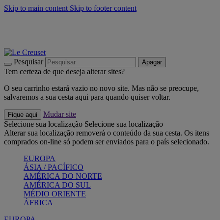
Skip to main content
Skip to footer content
Últimas unidades: poupe até -40%:
Compre já
Churrascos e piquenique: Cria o seu verão com a Le Creuset
Compre já
Descubra a coleção Jardin e Pétala
Compre já
Pesquisar
Apagar
Tem certeza de que deseja alterar sites?
O seu carrinho estará vazio no novo site. Mas não se preocupe,
salvaremos a sua cesta aqui para quando quiser voltar.
Mudar site
Fique aqui
Selecione sua localização
Selecione sua localização
Alterar sua localização removerá o conteúdo da sua cesta. Os itens
comprados on-line só podem ser enviados para o país selecionado.
EUROPA
ÁSIA / PACÍFICO
AMÉRICA DO NORTE
AMÉRICA DO SUL
MÉDIO ORIENTE
ÁFRICA
EUROPA