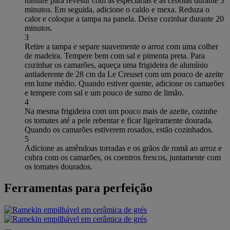
misture para revestir com as especiarias e as cebolas durante 3
minutos. Em seguida, adicione o caldo e mexa. Reduza o
calor e coloque a tampa na panela. Deixe cozinhar durante 20
minutos.
3
Retire a tampa e separe suavemente o arroz com uma colher
de madeira. Tempere bem com sal e pimenta preta. Para
cozinhar os camarões, aqueça uma frigideira de alumínio
antiaderente de 28 cm da Le Creuset com um pouco de azeite
em lume médio. Quando estiver quente, adicione os camarões
e tempere com sal e um pouco de sumo de limão.
4
Na mesma frigideira com um pouco mais de azeite, cozinhe
os tomates até a pele rebentar e ficar ligeiramente dourada.
Quando os camarões estiverem rosados, estão cozinhados.
5
Adicione as amêndoas torradas e os grãos de romã ao arroz e
cubra com os camarões, os coentros frescos, juntamente com
os tomates dourados.
Ferramentas para perfeição