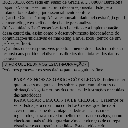
B62153630, com sede em Paseo de Gracia 9, 2º, 08007 Barcelona,
Espanha), com base num acordo de corresponsabilidade pelo
tratamento de dados, que essencialmente confere
(a) ao Le Creuset Group AG a responsabilidade pela estratégia geral
de marketing e experiência de cliente personalizada;
(b) às entidades Le Creuset locais o benefício e a implementação
dessa estratégia, assim como o desenvolvimento independente de
comunicações/iniciativas de marketing a nível local (dentro de um
país específico);
(c) ambos os corresponsáveis pelo tratamento de dados terão de dar
resposta aos pedidos relativos aos direitos dos titulares dos dados
pessoais.
3. POR QUE REUNIMOS ESTA INFORMAÇÃO?
Podemos processar os seus dados para os seguintes fins:
PARA AS NOSSAS OBRIGAÇÕES LEGAIS. Podemos ter
que processar alguns dados sobre si para cumprir nossas
obrigações legais e outras decorrentes de instruções recebidas
das autoridades.
PARA CRIAR UMA CONTA LE CREUSET. Usaremos os
seus dados para criar uma conta Le Creuset que lhe dará
acesso a uma série de vantagens dedicadas a usuários
registrados, para aproveitar melhor os nossos serviços, como
check-out mais rápido, guardar vários endereços de entrega,
visualizar e acompanhar pedidos. Esta atividade de