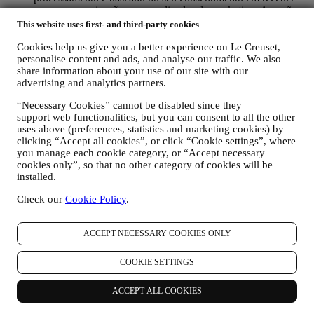
nossas comunicações personalizadas de marketing. A opção
de inscrição pode ser exercida nos pontos em que as
This website uses first- and third-party cookies
informações pessoais são coletadas, marcando a caixa de
Cookies help us give you a better experience on Le Creuset,
seleção. Desativar: você pode parar de receber nossas
personalise content and ads, and analyse our traffic. We also
atualizações a qualquer momento, gratuitamente, clicando no
share information about your use of our site with our
botão de cancelamento de inscrição no final de qualquer
advertising and analytics partners.
newsletter. Se preferir, pode fazê-lo entrando em contato
connosco através de
privacy@lecreuset.com
.
“Necessary Cookies” cannot be disabled since they
RE-TARGETING / AJUSTAR AS NOSSAS OFERTAS E
support web functionalities, but you can consent to all the other
MELHORAR A EXPERIÊNCIA AO CLIENTE.
uses above (preferences, statistics and marketing cookies) by
Gostaríamos de usar os seus dados para personalizar nossos
clicking “Accept all cookies”, or click “Cookie settings”, where
serviços e ofertas de acordo com suas necessidades e
you manage each cookie category, or “Accept necessary
preferências para fornecer uma experiência personalizada ao
cookies only”, so that no other category of cookies will be
cliente Le Creuset. Faremos isso analisando os seus hábitos
installed.
ou interesses, por exemplo, em relação aos produtos mais
Check our
Cookie Policy
.
visualizados, sua interação connosco nas redes sociais, quais
páginas do nosso site que visita, qual o conteúdo das nossas
ofertas que lê, etc. Fazemos isso principalmente por meio de
ACCEPT NECESSARY COOKIES ONLY
cookies e tecnologias similares (incluindo pixels de
rastreamento em e-mail) também em combinação com os seus
dados e preferências recolhidas assim que subscrever as
COOKIE SETTINGS
nossas comunicações de marketing personalizadas. Usaremos
essas informações para gerir nossa publicidade em outros
ACCEPT ALL COOKIES
sites, conceder acesso a conteúdo específico, adaptar o
conteúdo ou as ofertas que vê no site ou, se concordar em