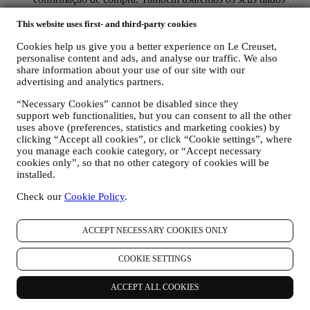
pessoais para responder às suas solicitações enviadas através
dos formulários do site ou de outros canais. Podemos
This website uses first- and third-party cookies
processar os seus dados com base no nosso interesse legítimo
Cookies help us give you a better experience on Le Creuset,
(devidamente equilibrado com os seus direitos e liberdades)
personalise content and ads, and analyse our traffic. We also
para lhe enviar e-mails de seguimento no caso de ter
share information about your use of our site with our
adicionado itens no nosso carrinho online sem completar a
advertising and analytics partners.
compra. No caso de não finalizar a compra dentro de um
determinado período de tempo, não lhe serão enviadas mais
“Necessary Cookies” cannot be disabled since they
comunicações de seguimento.
support web functionalities, but you can consent to all the other
PARA O INFORMAR SOBRE NOVIDADES OU
uses above (preferences, statistics and marketing cookies) by
OFERTAS SOBRE PRODUTOS LE CREUSET. Se
clicking “Accept all cookies”, or click “Cookie settings”, where
consentiu em fazer (por exemplo, ao assinar a nossa
you manage each cookie category, or “Accept necessary
newsletter ao criar uma conta no nosso site), enviaremos
cookies only”, so that no other category of cookies will be
comunicações de marketing personalizadas e notícias sobre
installed.
iniciativas relacionadas à Le Creuset promovidas pelas
Check our
Cookie Policy
.
subsidiárias da marca, afiliadas locais e parceiros, dependendo
também das suas preferências. Entraremos em contato por e-
mail, SMS ou redes social, mas também usando meios
ACCEPT NECESSARY COOKIES ONLY
automatizados. Essas comunicações estarão relacionadas com
os produtos Le Creuset ou novas aberturas de lojas, eventos
COOKIE SETTINGS
exclusivos, concursos, pesquisas, demonstrações organizadas
pela Le Creuset ou ofertas especiais. Estas comunicações
podem ser selecionadas ou personalizadas para si com base
ACCEPT ALL COOKIES
nos detalhes que possuímos sobre si, como a sua localização,