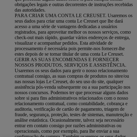
obrigações legais e outras decorrentes de instruções recebidas
das autoridades.
PARA CRIAR UMA CONTA LE CREUSET. Usaremos os
seus dados para criar uma conta Le Creuset que lhe dará
acesso a uma série de vantagens dedicadas a usuários
registrados, para aproveitar melhor os nossos serviços, como
check-out mais rápido, guardar vários endereços de entrega,
visualizar e acompanhar pedidos. Esta atividade de
processamento é necessária pois permite-nos fornecer-lhe
estes depois de se tornar titular de uma conta Le Creuset.
GERIR AS SUAS ENCOMENDAS E FORNECER
NOSSOS PRODUTOS, SERVIÇOS E ASSISTÊNCIA.
Usaremos os seus dados para gerir o nosso relacionamento
contratual consigo, as suas compras de produtos no sitee/ou
nas nossas lojas Le Creuset, do seu uso do site, qualquer
assistência pós-venda subsequente ou a sua participação nos
nossos concursos. Podemos ter que processar alguns dados
sobre si para fins administrativos relacionados com o nosso
relacionamento contratual, como contabilidade, cobrança e
auditoria, verificação de cartão de pagamento, triagem de
fraude, segurança, proteção, testes de sistemas, manutenção e
análise estatística. Ocasionalmente, talvez seja necessário
entrar em contato consigo por razões administrativas ou
operacionais, como por exemplo, para lhe enviar a sua
confirmação de compra. Também usaremos os seus dados