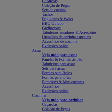
Caçarolas
Coleção de Pegas
Sets de cozinha
Tachos
Frigideiras & Woks
BBQ Outdoor
Grelhadores
Tabuleiros assadores & Acessórios
Utensílios de cozinha especiais
Acessórios de cozinha
Exclusivo online
Assar
Veja tudo para assar
Panelas & Formas de pão
Tabuleiros para assar
Sets para assar
Formas para Bolos
Formas para tortas
Ramekins & Mini cocottes
Acessórios
Exclusivo online
Cozinhar
Veja tudo para cozinhar
Caçarolas
Coleção de Pegas