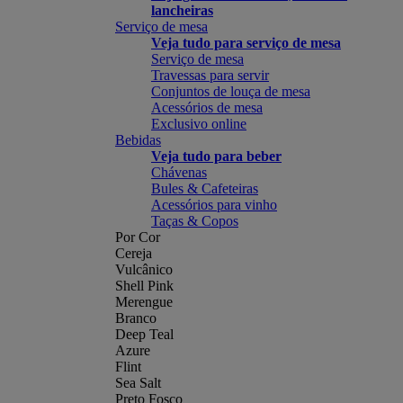
lancheiras
Serviço de mesa
Veja tudo para serviço de mesa
Serviço de mesa
Travessas para servir
Conjuntos de louça de mesa
Acessórios de mesa
Exclusivo online
Bebidas
Veja tudo para beber
Chávenas
Bules & Cafeteiras
Acessórios para vinho
Taças & Copos
Por Cor
Cereja
Vulcânico
Shell Pink
Merengue
Branco
Deep Teal
Azure
Flint
Sea Salt
Preto Fosco