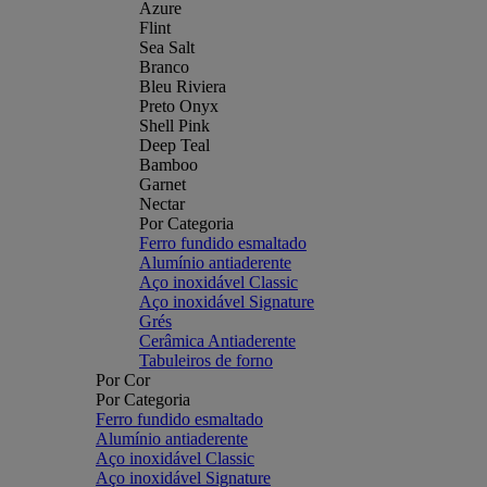
Azure
Flint
Sea Salt
Branco
Bleu Riviera
Preto Onyx
Shell Pink
Deep Teal
Bamboo
Garnet
Nectar
Por Categoria
Ferro fundido esmaltado
Alumínio antiaderente
Aço inoxidável Classic
Aço inoxidável Signature
Grés
Cerâmica Antiaderente
Tabuleiros de forno
Por Cor
Por Categoria
Ferro fundido esmaltado
Alumínio antiaderente
Aço inoxidável Classic
Aço inoxidável Signature