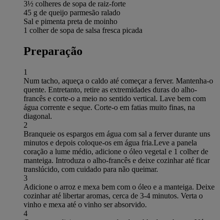
3½ colheres de sopa de raiz-forte
45 g de queijo parmesão ralado
Sal e pimenta preta de moinho
1 colher de sopa de salsa fresca picada
Preparação
1
Num tacho, aqueça o caldo até começar a ferver. Mantenha-o
quente. Entretanto, retire as extremidades duras do alho-
francês e corte-o a meio no sentido vertical. Lave bem com
água corrente e seque. Corte-o em fatias muito finas, na
diagonal.
2
Branqueie os espargos em água com sal a ferver durante uns
minutos e depois coloque-os em água fria.Leve a panela
coração a lume médio, adicione o óleo vegetal e 1 colher de
manteiga. Introduza o alho-francês e deixe cozinhar até ficar
translúcido, com cuidado para não queimar.
3
Adicione o arroz e mexa bem com o óleo e a manteiga. Deixe
cozinhar até libertar aromas, cerca de 3-4 minutos. Verta o
vinho e mexa até o vinho ser absorvido.
4