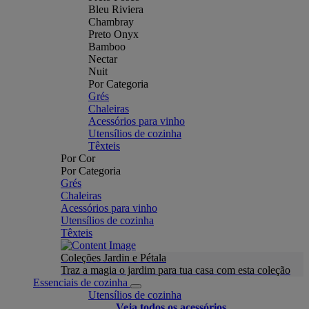
Bleu Riviera
Chambray
Preto Onyx
Bamboo
Nectar
Nuit
Por Categoria
Grés
Chaleiras
Acessórios para vinho
Utensílios de cozinha
Têxteis
Por Cor
Por Categoria
Grés
Chaleiras
Acessórios para vinho
Utensílios de cozinha
Têxteis
Coleções Jardin e Pétala
Traz a magia o jardim para tua casa com esta coleção
Essenciais de cozinha
Utensílios de cozinha
Veja todos os acessórios