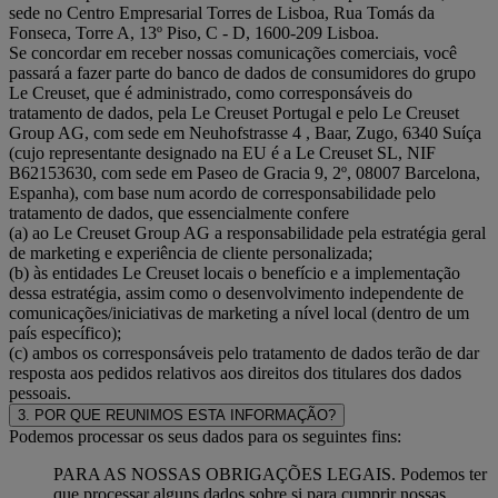
sede no Centro Empresarial Torres de Lisboa, Rua Tomás da
Fonseca, Torre A, 13º Piso, C - D, 1600-209 Lisboa.
Se concordar em receber nossas comunicações comerciais, você
passará a fazer parte do banco de dados de consumidores do grupo
Le Creuset, que é administrado, como corresponsáveis do
tratamento de dados, pela Le Creuset Portugal e pelo Le Creuset
Group AG, com sede em Neuhofstrasse 4 , Baar, Zugo, 6340 Suíça
(cujo representante designado na EU é a Le Creuset SL, NIF
B62153630, com sede em Paseo de Gracia 9, 2º, 08007 Barcelona,
Espanha), com base num acordo de corresponsabilidade pelo
tratamento de dados, que essencialmente confere
(a) ao Le Creuset Group AG a responsabilidade pela estratégia geral
de marketing e experiência de cliente personalizada;
(b) às entidades Le Creuset locais o benefício e a implementação
dessa estratégia, assim como o desenvolvimento independente de
comunicações/iniciativas de marketing a nível local (dentro de um
país específico);
(c) ambos os corresponsáveis pelo tratamento de dados terão de dar
resposta aos pedidos relativos aos direitos dos titulares dos dados
pessoais.
3. POR QUE REUNIMOS ESTA INFORMAÇÃO?
Podemos processar os seus dados para os seguintes fins:
PARA AS NOSSAS OBRIGAÇÕES LEGAIS. Podemos ter
que processar alguns dados sobre si para cumprir nossas