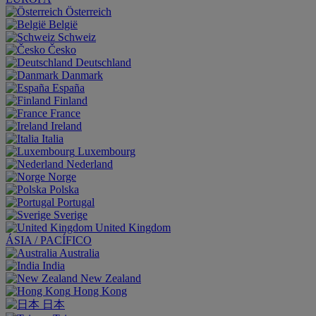
Österreich
België
Schweiz
Česko
Deutschland
Danmark
España
Finland
France
Ireland
Italia
Luxembourg
Nederland
Norge
Polska
Portugal
Sverige
United Kingdom
ÁSIA / PACÍFICO
Australia
India
New Zealand
Hong Kong
日本