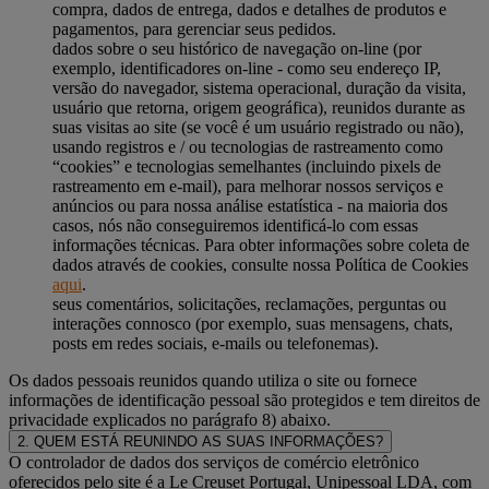
compra, dados de entrega, dados e detalhes de produtos e
pagamentos, para gerenciar seus pedidos.
dados sobre o seu histórico de navegação on-line (por
exemplo, identificadores on-line - como seu endereço IP,
versão do navegador, sistema operacional, duração da visita,
usuário que retorna, origem geográfica), reunidos durante as
suas visitas ao site (se você é um usuário registrado ou não),
usando registros e / ou tecnologias de rastreamento como
“cookies” e tecnologias semelhantes (incluindo pixels de
rastreamento em e-mail), para melhorar nossos serviços e
anúncios ou para nossa análise estatística - na maioria dos
casos, nós não conseguiremos identificá-lo com essas
informações técnicas. Para obter informações sobre coleta de
dados através de cookies, consulte nossa Política de Cookies
aqui
.
seus comentários, solicitações, reclamações, perguntas ou
interações connosco (por exemplo, suas mensagens, chats,
posts em redes sociais, e-mails ou telefonemas).
Os dados pessoais reunidos quando utiliza o site ou fornece
informações de identificação pessoal são protegidos e tem direitos de
privacidade explicados no parágrafo 8) abaixo.
2. QUEM ESTÁ REUNINDO AS SUAS INFORMAÇÕES?
O controlador de dados dos serviços de comércio eletrônico
oferecidos pelo site é a Le Creuset Portugal, Unipessoal LDA, com