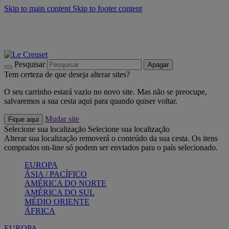
Skip to main content
Skip to footer content
Últimas unidades: poupe até -40%:
Compre já
Churrascos e piquenique: Cria o seu verão com a Le Creuset
Compre já
Descubra a coleção Jardin e Pétala
Compre já
Pesquisar
Apagar
Tem certeza de que deseja alterar sites?
O seu carrinho estará vazio no novo site. Mas não se preocupe,
salvaremos a sua cesta aqui para quando quiser voltar.
Mudar site
Fique aqui
Selecione sua localização
Selecione sua localização
Alterar sua localização removerá o conteúdo da sua cesta. Os itens
comprados on-line só podem ser enviados para o país selecionado.
EUROPA
ÁSIA / PACÍFICO
AMÉRICA DO NORTE
AMÉRICA DO SUL
MÉDIO ORIENTE
ÁFRICA
EUROPA