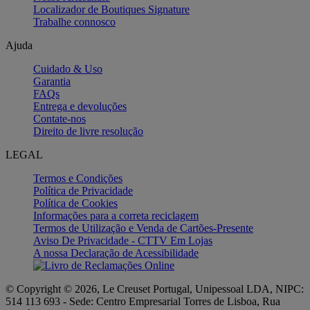
Localizador de Boutiques Signature
Trabalhe connosco
Ajuda
Cuidado & Uso
Garantia
FAQs
Entrega e devoluções
Contate-nos
Direito de livre resolução
LEGAL
Termos e Condições
Política de Privacidade
Política de Cookies
Informações para a correta reciclagem
Termos de Utilização e Venda de Cartões-Presente
Aviso De Privacidade - CTTV Em Lojas
A nossa Declaração de Acessibilidade
© Copyright © 2026, Le Creuset Portugal, Unipessoal LDA, NIPC:
514 113 693 - Sede: Centro Empresarial Torres de Lisboa, Rua