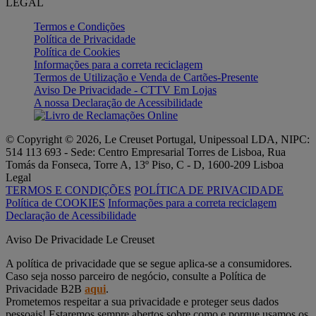
LEGAL
Termos e Condições
Política de Privacidade
Política de Cookies
Informações para a correta reciclagem
Termos de Utilização e Venda de Cartões-Presente
Aviso De Privacidade - CTTV Em Lojas
A nossa Declaração de Acessibilidade
© Copyright © 2026, Le Creuset Portugal, Unipessoal LDA, NIPC:
514 113 693 - Sede: Centro Empresarial Torres de Lisboa, Rua
Tomás da Fonseca, Torre A, 13º Piso, C - D, 1600-209 Lisboa
Legal
TERMOS E CONDIÇÕES
POLÍTICA DE PRIVACIDADE
Política de COOKIES
Informações para a correta reciclagem
Declaração de Acessibilidade
Aviso De Privacidade Le Creuset
A política de privacidade que se segue aplica-se a consumidores.
Caso seja nosso parceiro de negócio, consulte a Política de
Privacidade B2B
aqui
.
Prometemos respeitar a sua privacidade e proteger seus dados
pessoais! Estaremos sempre abertos sobre como e porque usamos os