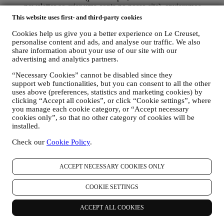
newsletter ao criar uma conta no nosso site), enviaremos
comunicações de marketing personalizadas e notícias sobre
This website uses first- and third-party cookies
iniciativas relacionadas à Le Creuset promovidas pelas
subsidiárias da marca, afiliadas locais e parceiros, dependendo
Cookies help us give you a better experience on Le Creuset,
personalise content and ads, and analyse our traffic. We also
também das suas preferências. Entraremos em contato por e-
share information about your use of our site with our
mail, SMS ou redes social, mas também usando meios
advertising and analytics partners.
automatizados. Essas comunicações estarão relacionadas com
os produtos Le Creuset ou novas aberturas de lojas, eventos
“Necessary Cookies” cannot be disabled since they
exclusivos, concursos, pesquisas, demonstrações organizadas
support web functionalities, but you can consent to all the other
pela Le Creuset ou ofertas especiais. Estas comunicações
uses above (preferences, statistics and marketing cookies) by
podem ser selecionadas ou personalizadas para si com base
clicking “Accept all cookies”, or click “Cookie settings”, where
nos detalhes que possuímos sobre si, como a sua localização,
you manage each cookie category, or “Accept necessary
histórico de compras ou preferências dos nossos produtos.
cookies only”, so that no other category of cookies will be
Usaremos os seus dados para entender melhor os seus
installed.
interesses. Isso permite-nos personalizar as nossas
comunicações para torná-las mais relevantes e interessantes.
Check our
Cookie Policy
.
Não haverá outros efeitos. Também reunimos estatísticas
sobre a abertura de e-mails e cliques usando tecnologias
ACCEPT NECESSARY COOKIES ONLY
padrão do setor (incluindo pixels de rastreamento em e-mail)
que nos ajudam a monitorar as nossas newsletters. Este
processamento é baseado no seu consentimento em receber
COOKIE SETTINGS
nossas comunicações personalizadas de marketing. A opção
de inscrição pode ser exercida nos pontos em que as
ACCEPT ALL COOKIES
informações pessoais são coletadas, marcando a caixa de
seleção. Desativar: você pode parar de receber nossas