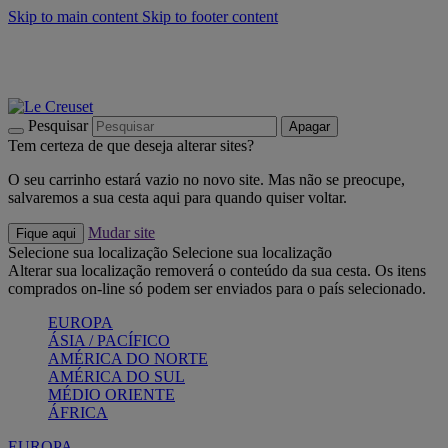
Skip to main content
Skip to footer content
Últimas unidades: poupe até -40%:
Compre já
Churrascos e piquenique: Cria o seu verão com a Le Creuset
Compre já
Descubra a coleção Jardin e Pétala
Compre já
Pesquisar
Apagar
Tem certeza de que deseja alterar sites?
O seu carrinho estará vazio no novo site. Mas não se preocupe,
salvaremos a sua cesta aqui para quando quiser voltar.
Mudar site
Fique aqui
Selecione sua localização
Selecione sua localização
Alterar sua localização removerá o conteúdo da sua cesta. Os itens
comprados on-line só podem ser enviados para o país selecionado.
EUROPA
ÁSIA / PACÍFICO
AMÉRICA DO NORTE
AMÉRICA DO SUL
MÉDIO ORIENTE
ÁFRICA
EUROPA