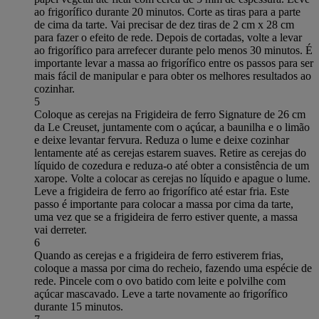
ao frigorífico durante 20 minutos. Corte as tiras para a parte
de cima da tarte. Vai precisar de dez tiras de 2 cm x 28 cm
para fazer o efeito de rede. Depois de cortadas, volte a levar
ao frigorífico para arrefecer durante pelo menos 30 minutos. É
importante levar a massa ao frigorífico entre os passos para ser
mais fácil de manipular e para obter os melhores resultados ao
cozinhar.
5
Coloque as cerejas na Frigideira de ferro Signature de 26 cm
da Le Creuset, juntamente com o açúcar, a baunilha e o limão
e deixe levantar fervura. Reduza o lume e deixe cozinhar
lentamente até as cerejas estarem suaves. Retire as cerejas do
líquido de cozedura e reduza-o até obter a consistência de um
xarope. Volte a colocar as cerejas no líquido e apague o lume.
Leve a frigideira de ferro ao frigorífico até estar fria. Este
passo é importante para colocar a massa por cima da tarte,
uma vez que se a frigideira de ferro estiver quente, a massa
vai derreter.
6
Quando as cerejas e a frigideira de ferro estiverem frias,
coloque a massa por cima do recheio, fazendo uma espécie de
rede. Pincele com o ovo batido com leite e polvilhe com
açúcar mascavado. Leve a tarte novamente ao frigorífico
durante 15 minutos.