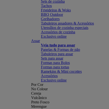
Sets de cozinha
Tachos
Frigideiras & Woks
BBQ Outdoor
Grelhadores
Tabuleiros assadores & Acessórios
Utensílios de cozinha especiais
Acessórios de cozinha
Exclusivo online
Assar
Veja tudo para assar
Panelas & Formas de pão
Tabuleiros para assar
Sets para assar
Formas para Bolos
Formas para tortas
Ramekins & Mini cocottes
Acessórios
Exclusivo online
Por Cor
No Colour
Cereja
Vulcânico
Preto Fosco
Merengue