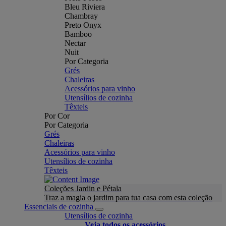
Bleu Riviera
Chambray
Preto Onyx
Bamboo
Nectar
Nuit
Por Categoria
Grés
Chaleiras
Acessórios para vinho
Utensílios de cozinha
Têxteis
Por Cor
Por Categoria
Grés
Chaleiras
Acessórios para vinho
Utensílios de cozinha
Têxteis
Coleções Jardin e Pétala
Traz a magia o jardim para tua casa com esta coleção
Essenciais de cozinha
Utensílios de cozinha
Veja todos os acessórios