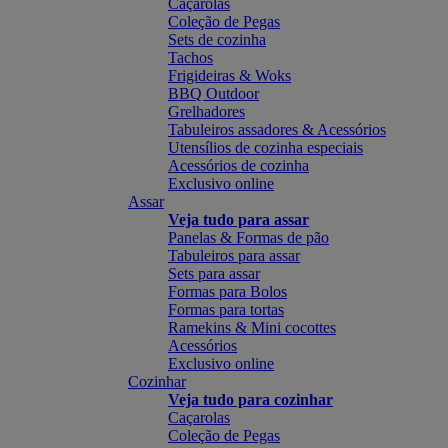
Caçarolas
Coleção de Pegas
Sets de cozinha
Tachos
Frigideiras & Woks
BBQ Outdoor
Grelhadores
Tabuleiros assadores & Acessórios
Utensílios de cozinha especiais
Acessórios de cozinha
Exclusivo online
Assar
Veja tudo para assar
Panelas & Formas de pão
Tabuleiros para assar
Sets para assar
Formas para Bolos
Formas para tortas
Ramekins & Mini cocottes
Acessórios
Exclusivo online
Cozinhar
Veja tudo para cozinhar
Caçarolas
Coleção de Pegas