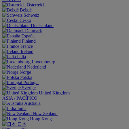
Österreich
België
Schweiz
Česko
Deutschland
Danmark
España
Finland
France
Ireland
Italia
Luxembourg
Nederland
Norge
Polska
Portugal
Sverige
United Kingdom
ÁSIA / PACÍFICO
Australia
India
New Zealand
Hong Kong
日本