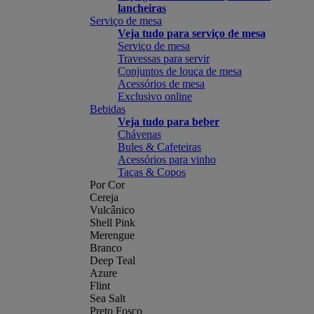
lancheiras
Serviço de mesa
Veja tudo para serviço de mesa
Serviço de mesa
Travessas para servir
Conjuntos de louça de mesa
Acessórios de mesa
Exclusivo online
Bebidas
Veja tudo para beber
Chávenas
Bules & Cafeteiras
Acessórios para vinho
Taças & Copos
Por Cor
Cereja
Vulcânico
Shell Pink
Merengue
Branco
Deep Teal
Azure
Flint
Sea Salt
Preto Fosco