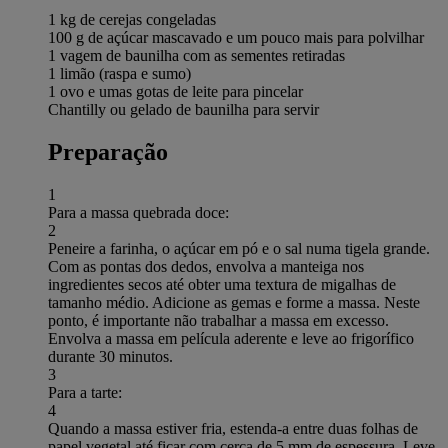
1 kg de cerejas congeladas
100 g de açúcar mascavado e um pouco mais para polvilhar
1 vagem de baunilha com as sementes retiradas
1 limão (raspa e sumo)
1 ovo e umas gotas de leite para pincelar
Chantilly ou gelado de baunilha para servir
Preparação
1
Para a massa quebrada doce:
2
Peneire a farinha, o açúcar em pó e o sal numa tigela grande.
Com as pontas dos dedos, envolva a manteiga nos
ingredientes secos até obter uma textura de migalhas de
tamanho médio. Adicione as gemas e forme a massa. Neste
ponto, é importante não trabalhar a massa em excesso.
Envolva a massa em película aderente e leve ao frigorífico
durante 30 minutos.
3
Para a tarte:
4
Quando a massa estiver fria, estenda-a entre duas folhas de
papel vegetal até ficar com cerca de 5 mm de espessura. Leve