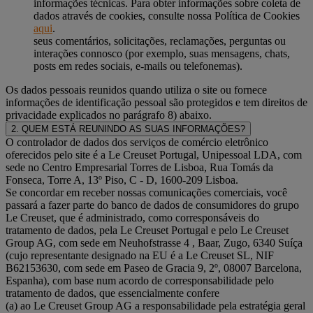
informações técnicas. Para obter informações sobre coleta de
dados através de cookies, consulte nossa Política de Cookies
aqui
.
seus comentários, solicitações, reclamações, perguntas ou
interações connosco (por exemplo, suas mensagens, chats,
posts em redes sociais, e-mails ou telefonemas).
Os dados pessoais reunidos quando utiliza o site ou fornece
informações de identificação pessoal são protegidos e tem direitos de
privacidade explicados no parágrafo 8) abaixo.
2. QUEM ESTÁ REUNINDO AS SUAS INFORMAÇÕES?
O controlador de dados dos serviços de comércio eletrônico
oferecidos pelo site é a Le Creuset Portugal, Unipessoal LDA, com
sede no Centro Empresarial Torres de Lisboa, Rua Tomás da
Fonseca, Torre A, 13º Piso, C - D, 1600-209 Lisboa.
Se concordar em receber nossas comunicações comerciais, você
passará a fazer parte do banco de dados de consumidores do grupo
Le Creuset, que é administrado, como corresponsáveis do
tratamento de dados, pela Le Creuset Portugal e pelo Le Creuset
Group AG, com sede em Neuhofstrasse 4 , Baar, Zugo, 6340 Suíça
(cujo representante designado na EU é a Le Creuset SL, NIF
B62153630, com sede em Paseo de Gracia 9, 2º, 08007 Barcelona,
Espanha), com base num acordo de corresponsabilidade pelo
tratamento de dados, que essencialmente confere
(a) ao Le Creuset Group AG a responsabilidade pela estratégia geral