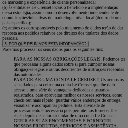
de marketing e experiência de cliente personalizada;
(b) às entidades Le Creuset locais o benefício e a implementação
dessa estratégia, assim como o desenvolvimento independente de
comunicações/iniciativas de marketing a nível local (dentro de um
país específico);
(c) ambos os corresponsáveis pelo tratamento de dados terão de dar
resposta aos pedidos relativos aos direitos dos titulares dos dados
pessoais.
3. POR QUE REUNIMOS ESTA INFORMAÇÃO?
Podemos processar os seus dados para os seguintes fins:
PARA AS NOSSAS OBRIGAÇÕES LEGAIS. Podemos ter
que processar alguns dados sobre si para cumprir nossas
obrigações legais e outras decorrentes de instruções recebidas
das autoridades.
PARA CRIAR UMA CONTA LE CREUSET. Usaremos os
seus dados para criar uma conta Le Creuset que lhe dará
acesso a uma série de vantagens dedicadas a usuários
registrados, para aproveitar melhor os nossos serviços, como
check-out mais rápido, guardar vários endereços de entrega,
visualizar e acompanhar pedidos. Esta atividade de
processamento é necessária pois permite-nos fornecer-lhe
estes depois de se tornar titular de uma conta Le Creuset.
GERIR AS SUAS ENCOMENDAS E FORNECER
NOSSOS PRODUTOS, SERVIÇOS E ASSISTÊNCIA.