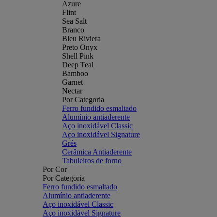
Azure
Flint
Sea Salt
Branco
Bleu Riviera
Preto Onyx
Shell Pink
Deep Teal
Bamboo
Garnet
Nectar
Por Categoria
Ferro fundido esmaltado
Alumínio antiaderente
Aço inoxidável Classic
Aço inoxidável Signature
Grés
Cerâmica Antiaderente
Tabuleiros de forno
Por Cor
Por Categoria
Ferro fundido esmaltado
Alumínio antiaderente
Aço inoxidável Classic
Aço inoxidável Signature