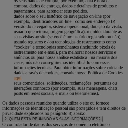
os seus dados de compra, por exemplo, data e hora da
compra, dados de entrega, dados e detalhes de produtos e
pagamentos, para gerenciar seus pedidos.
dados sobre o seu histórico de navegação on-line (por
exemplo, identificadores on-line - como seu endereço IP,
versão do navegador, sistema operacional, duração da visita,
usuário que retorna, origem geográfica), reunidos durante as
suas visitas ao site (se você é um usuário registrado ou não),
usando registros e / ou tecnologias de rastreamento como
“cookies” e tecnologias semelhantes (incluindo pixels de
rastreamento em e-mail), para melhorar nossos serviços e
anúncios ou para nossa análise estatística - na maioria dos
casos, nós não conseguiremos identificá-lo com essas
informações técnicas. Para obter informações sobre coleta de
dados através de cookies, consulte nossa Política de Cookies
aqui
.
seus comentários, solicitações, reclamações, perguntas ou
interações connosco (por exemplo, suas mensagens, chats,
posts em redes sociais, e-mails ou telefonemas).
Os dados pessoais reunidos quando utiliza o site ou fornece
informações de identificação pessoal são protegidos e tem direitos de
privacidade explicados no parágrafo 8) abaixo.
2. QUEM ESTÁ REUNINDO AS SUAS INFORMAÇÕES?
O controlador de dados dos serviços de comércio eletrônico