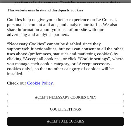
confirmação de compra. Também usaremos os seus dados
pessoais para responder às suas solicitações enviadas através
This website uses first- and third-party cookies
dos formulários do site ou de outros canais. Podemos
processar os seus dados com base no nosso interesse legítimo
Cookies help us give you a better experience on Le Creuset,
(devidamente equilibrado com os seus direitos e liberdades)
personalise content and ads, and analyse our traffic. We also
para lhe enviar e-mails de seguimento no caso de ter
share information about your use of our site with our
advertising and analytics partners.
adicionado itens no nosso carrinho online sem completar a
compra. No caso de não finalizar a compra dentro de um
“Necessary Cookies” cannot be disabled since they
determinado período de tempo, não lhe serão enviadas mais
support web functionalities, but you can consent to all the other
comunicações de seguimento.
uses above (preferences, statistics and marketing cookies) by
PARA O INFORMAR SOBRE NOVIDADES OU
clicking “Accept all cookies”, or click “Cookie settings”, where
OFERTAS SOBRE PRODUTOS LE CREUSET. Se
you manage each cookie category, or “Accept necessary
consentiu em fazer (por exemplo, ao assinar a nossa
cookies only”, so that no other category of cookies will be
newsletter ao criar uma conta no nosso site), enviaremos
installed.
comunicações de marketing personalizadas e notícias sobre
iniciativas relacionadas à Le Creuset promovidas pelas
Check our
Cookie Policy
.
subsidiárias da marca, afiliadas locais e parceiros, dependendo
também das suas preferências. Entraremos em contato por e-
ACCEPT NECESSARY COOKIES ONLY
mail, SMS ou redes social, mas também usando meios
automatizados. Essas comunicações estarão relacionadas com
os produtos Le Creuset ou novas aberturas de lojas, eventos
COOKIE SETTINGS
exclusivos, concursos, pesquisas, demonstrações organizadas
pela Le Creuset ou ofertas especiais. Estas comunicações
ACCEPT ALL COOKIES
podem ser selecionadas ou personalizadas para si com base
nos detalhes que possuímos sobre si, como a sua localização,