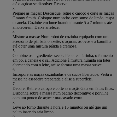
até o açúcar se dissolver. Reserve.
3
Prepare as maçãs: Descasque, retire o caroço e corte as maçãs
Granny Smith. Coloque num tacho com sumo de limão, raspa
e canela. Cozinhe em lume brando durante 5 a 7 minutos até
amolecerem. Deixe arrefecer.
4
Misture a massa: Num robot de cozinha equipado com um
acessório de pá, bata o azeite, o açúcar, os ovos e a baunilha
até obter uma mistura pálida e cremosa.
5
Combine os ingredientes secos: Peneire a farinha, o fermento
em pó, a canela e o sal. Adicione à mistura húmida em lotes,
alternando com o leite, até se formar uma massa suave.
6
Incorpore as maçãs cozinhadas e os sucos libertados. Verta a
massa na assadeira preparada e alise a superfície.
7
Decore: Retire o caroço e corte as maçãs Gala em fatias finas.
Disponha sobre a massa num padrão decorativo e polvilhe
com um pouco de açúcar mascavado extra.
8
Leve ao forno durante 1 hora e 15 minutos ou até que um
palito inserido saia limpo.
9