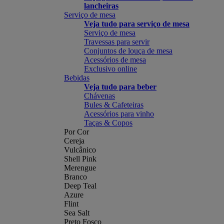
lancheiras
Serviço de mesa
Veja tudo para serviço de mesa
Serviço de mesa
Travessas para servir
Conjuntos de louça de mesa
Acessórios de mesa
Exclusivo online
Bebidas
Veja tudo para beber
Chávenas
Bules & Cafeteiras
Acessórios para vinho
Taças & Copos
Por Cor
Cereja
Vulcânico
Shell Pink
Merengue
Branco
Deep Teal
Azure
Flint
Sea Salt
Preto Fosco