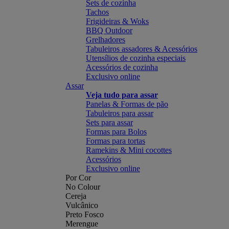
Sets de cozinha
Tachos
Frigideiras & Woks
BBQ Outdoor
Grelhadores
Tabuleiros assadores & Acessórios
Utensílios de cozinha especiais
Acessórios de cozinha
Exclusivo online
Assar
Veja tudo para assar
Panelas & Formas de pão
Tabuleiros para assar
Sets para assar
Formas para Bolos
Formas para tortas
Ramekins & Mini cocottes
Acessórios
Exclusivo online
Por Cor
No Colour
Cereja
Vulcânico
Preto Fosco
Merengue