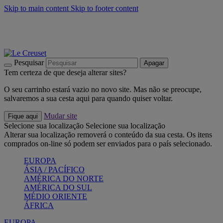
Skip to main content
Skip to footer content
Últimas unidades: poupe até -40%:
Compre já
Churrascos e piquenique: Cria o seu verão com a Le Creuset
Compre já
Descubra a coleção Jardin e Pétala
Compre já
Pesquisar
Apagar
Tem certeza de que deseja alterar sites?
O seu carrinho estará vazio no novo site. Mas não se preocupe,
salvaremos a sua cesta aqui para quando quiser voltar.
Mudar site
Fique aqui
Selecione sua localização
Selecione sua localização
Alterar sua localização removerá o conteúdo da sua cesta. Os itens
comprados on-line só podem ser enviados para o país selecionado.
EUROPA
ÁSIA / PACÍFICO
AMÉRICA DO NORTE
AMÉRICA DO SUL
MÉDIO ORIENTE
ÁFRICA
EUROPA