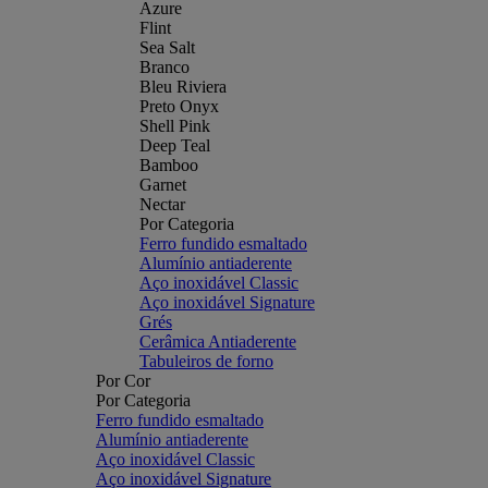
Azure
Flint
Sea Salt
Branco
Bleu Riviera
Preto Onyx
Shell Pink
Deep Teal
Bamboo
Garnet
Nectar
Por Categoria
Ferro fundido esmaltado
Alumínio antiaderente
Aço inoxidável Classic
Aço inoxidável Signature
Grés
Cerâmica Antiaderente
Tabuleiros de forno
Por Cor
Por Categoria
Ferro fundido esmaltado
Alumínio antiaderente
Aço inoxidável Classic
Aço inoxidável Signature