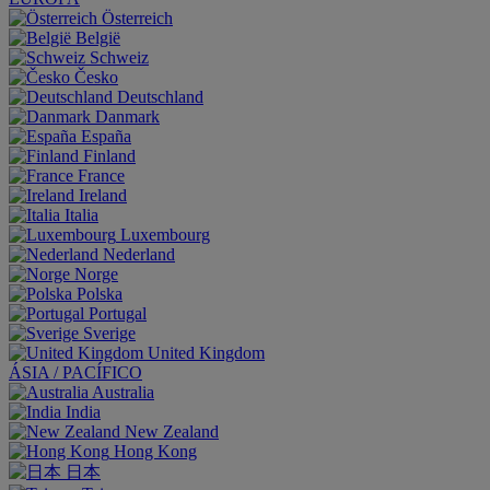
Österreich
België
Schweiz
Česko
Deutschland
Danmark
España
Finland
France
Ireland
Italia
Luxembourg
Nederland
Norge
Polska
Portugal
Sverige
United Kingdom
ÁSIA / PACÍFICO
Australia
India
New Zealand
Hong Kong
日本