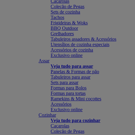
Caçarolas
Coleção de Pegas
Sets de cozinha
Tachos
Frigideiras & Woks
BBQ Outdoor
Grelhadores
Tabuleiros assadores & Acessórios
Utensílios de cozinha especiais
Acessórios de cozinha
Exclusivo online
Assar
Veja tudo para assar
Panelas & Formas de pão
Tabuleiros para assar
Sets para assar
Formas para Bolos
Formas para tortas
Ramekins & Mini cocottes
Acessórios
Exclusivo online
Cozinhar
Veja tudo para cozinhar
Caçarolas
Coleção de Pegas