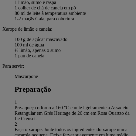
1 limão, sumo e raspa
1 colher de chá de canela em pó
80 ml de leite à temperatura ambiente
1-2 maçãs Gala, para cobertura
Xarope de limão e canela:
100 g de açúcar mascavado
100 ml de água
½ limão, apenas o sumo
1 pau de canela
Para servir:
Mascarpone
Preparação
1
Pré-aqueça o forno a 160 °C e unte ligeiramente a Assadeira
Retangular em Grés Heritage de 26 cm em Rosa Quartzo da
Le Creuset.
2
Faça o xarope: Junte todos os ingredientes do xarope numa
caçarola pequena. Deixe ferver suavemente em lume médio