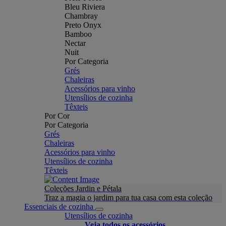
Bleu Riviera
Chambray
Preto Onyx
Bamboo
Nectar
Nuit
Por Categoria
Grés
Chaleiras
Acessórios para vinho
Utensílios de cozinha
Têxteis
Por Cor
Por Categoria
Grés
Chaleiras
Acessórios para vinho
Utensílios de cozinha
Têxteis
Coleções Jardin e Pétala
Traz a magia o jardim para tua casa com esta coleção
Essenciais de cozinha
Utensílios de cozinha
Veja todos os acessórios