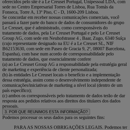
oferecidos pelo site é a Le Creuset Portugal, Unipessoal LDA, com
sede no Centro Empresarial Torres de Lisboa, Rua Tomás da
Fonseca, Torre A, 13º Piso, C - D, 1600-209 Lisboa.
Se concordar em receber nossas comunicações comerciais, você
passará a fazer parte do banco de dados de consumidores do grupo
Le Creuset, que é administrado, como corresponsáveis do
tratamento de dados, pela Le Creuset Portugal e pelo Le Creuset
Group AG, com sede em Neuhofstrasse 4 , Baar, Zugo, 6340 Suíça
(cujo representante designado na EU é a Le Creuset SL, NIF
B62153630, com sede em Paseo de Gracia 9, 2º, 08007 Barcelona,
Espanha), com base num acordo de corresponsabilidade pelo
tratamento de dados, que essencialmente confere
(a) ao Le Creuset Group AG a responsabilidade pela estratégia geral
de marketing e experiência de cliente personalizada;
(b) às entidades Le Creuset locais o benefício e a implementação
dessa estratégia, assim como o desenvolvimento independente de
comunicações/iniciativas de marketing a nível local (dentro de um
país específico);
(c) ambos os corresponsáveis pelo tratamento de dados terão de dar
resposta aos pedidos relativos aos direitos dos titulares dos dados
pessoais.
3. POR QUE REUNIMOS ESTA INFORMAÇÃO?
Podemos processar os seus dados para os seguintes fins:
PARA AS NOSSAS OBRIGAÇÕES LEGAIS. Podemos ter