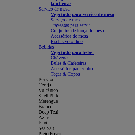
lancheiras
Serviço de mesa
Veja tudo para serviço de mesa
Serviço de mesa
Travessas para servir
Conjuntos de louça de mesa
Acessórios de mesa
Exclusivo online
Bebidas
Veja tudo para beber
Chávenas
Bules & Cafeteiras
Acessórios para vinho
Taças & Copos
Por Cor
Cereja
Vulcânico
Shell Pink
Merengue
Branco
Deep Teal
Azure
Flint
Sea Salt
Preto Fosco