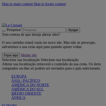
Skip to main content
Skip to footer content
Últimas unidades: poupe até -40%:
Compre já
Churrascos e piquenique: Cria o seu verão com a Le Creuset
Compre já
Descubra a coleção Jardin e Pétala
Compre já
Pesquisar
Apagar
Tem certeza de que deseja alterar sites?
O seu carrinho estará vazio no novo site. Mas não se preocupe,
salvaremos a sua cesta aqui para quando quiser voltar.
Mudar site
Fique aqui
Selecione sua localização
Selecione sua localização
Alterar sua localização removerá o conteúdo da sua cesta. Os itens
comprados on-line só podem ser enviados para o país selecionado.
EUROPA
ÁSIA / PACÍFICO
AMÉRICA DO NORTE
AMÉRICA DO SUL
MÉDIO ORIENTE
ÁFRICA
EUROPA