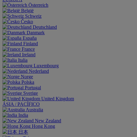
Österreich
België
Schweiz
Česko
Deutschland
Danmark
España
Finland
France
Ireland
Italia
Luxembourg
Nederland
Norge
Polska
Portugal
Sverige
United Kingdom
ÁSIA / PACÍFICO
Australia
India
New Zealand
Hong Kong
日本