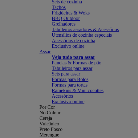
Sets de cozinha
Tachos
Frigideiras & Woks
BBQ Outdoor
Grelhadores
Tabuleiros assadores & Acessórios
Utensílios de cozinha especiais
Acessórios de cozinha
Exclusivo online
Assar
Veja tudo para assar
Panelas & Formas de pão
Tabuleiros para assar
Sets para assar
Formas para Bolos
Formas para tortas
Ramekins & Mini cocottes
Acessórios
Exclusivo online
Por Cor
No Colour
Cereja
Vulcânico
Preto Fosco
Merengue