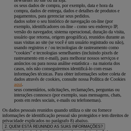
newsletter no site ou na loja.
os seus dados de compra, por exemplo, data e hora da
compra, dados de entrega, dados e detalhes de produtos e
pagamentos, para gerenciar seus pedidos.
dados sobre o seu histórico de navegação on-line (por
exemplo, identificadores on-line - como seu endereço IP,
versão do navegador, sistema operacional, duração da visita,
usuário que retorna, origem geográfica), reunidos durante as
suas visitas ao site (se você é um usuário registrado ou não),
usando registros e / ou tecnologias de rastreamento como
“cookies” e tecnologias semelhantes (incluindo pixels de
rastreamento em e-mail), para melhorar nossos serviços e
anúncios ou para nossa análise estatística - na maioria dos
casos, nós não conseguiremos identificá-lo com essas
informações técnicas. Para obter informações sobre coleta de
dados através de cookies, consulte nossa Política de Cookies
aqui
.
seus comentários, solicitações, reclamações, perguntas ou
interações connosco (por exemplo, suas mensagens, chats,
posts em redes sociais, e-mails ou telefonemas).
Os dados pessoais reunidos quando utiliza o site ou fornece
informações de identificação pessoal são protegidos e tem direitos de
privacidade explicados no parágrafo 8) abaixo.
2. QUEM ESTÁ REUNINDO AS SUAS INFORMAÇÕES?