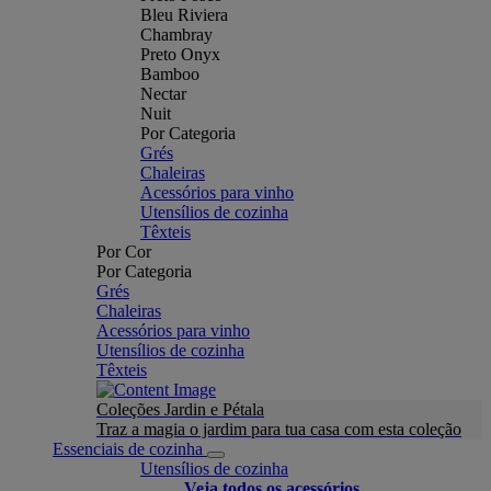
Bleu Riviera
Chambray
Preto Onyx
Bamboo
Nectar
Nuit
Por Categoria
Grés
Chaleiras
Acessórios para vinho
Utensílios de cozinha
Têxteis
Por Cor
Por Categoria
Grés
Chaleiras
Acessórios para vinho
Utensílios de cozinha
Têxteis
Coleções Jardin e Pétala
Traz a magia o jardim para tua casa com esta coleção
Essenciais de cozinha
Utensílios de cozinha
Veja todos os acessórios