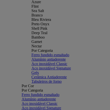
Azure
Flint
Sea Salt
Branco
Bleu Riviera
Preto Onyx
Shell Pink
Deep Teal
Bamboo
Garnet
Nectar
Por Categoria
Ferro fundido esmaltado
Alumínio antiaderente
Aço inoxidável Classic
Aço inoxidável Signature
Grés
Cerâmica Antiaderente
Tabuleiros de forno
Por Cor
Por Categoria
Ferro fundido esmaltado
Alumínio antiaderente
Aço inoxidável Classic
Aço inoxidável Signature