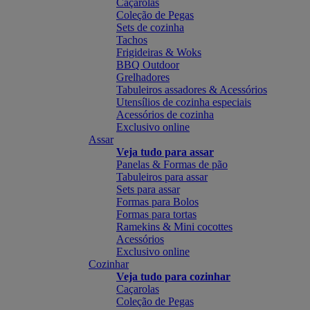
Caçarolas
Coleção de Pegas
Sets de cozinha
Tachos
Frigideiras & Woks
BBQ Outdoor
Grelhadores
Tabuleiros assadores & Acessórios
Utensílios de cozinha especiais
Acessórios de cozinha
Exclusivo online
Assar
Veja tudo para assar
Panelas & Formas de pão
Tabuleiros para assar
Sets para assar
Formas para Bolos
Formas para tortas
Ramekins & Mini cocottes
Acessórios
Exclusivo online
Cozinhar
Veja tudo para cozinhar
Caçarolas
Coleção de Pegas