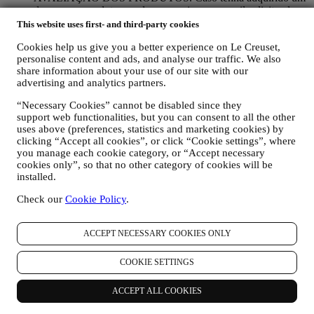
dos nossos produtos, podemos enviar um e-mail solicitando a
revisão dos seus produtos. Estamos interessados ​​nas análises
This website uses first- and third-party cookies
de produtos dos nossos clientes (se desejam fornecer essas
Cookies help us give you a better experience on Le Creuset,
informações) para melhorar constantemente os nossos
personalise content and ads, and analyse our traffic. We also
produtos e serviços. No final do processo de compra, também
share information about your use of our site with our
podemos convidá-lo para escrever a sua análise do produto. A
advertising and analytics partners.
revisão não é obrigatória e pode enviá-la ou não.
WHATSAPP BUSINESS. Algumas das nossas lojas físicas
“Necessary Cookies” cannot be disabled since they
utilizam o WhatsApp Business com clientes que assim o
support web functionalities, but you can consent to all the other
solicitam, apenas para fornecer suporte e enviar informações
uses above (preferences, statistics and marketing cookies) by
sobre os nossos produtos. Este canal não se destina a realizar
clicking “Accept all cookies”, or click “Cookie settings”, where
a venda dos nossos produtos. Nenhum dado do cartão de
you manage each cookie category, or “Accept necessary
crédito ou outra informação sensível será solicitado através do
cookies only”, so that no other category of cookies will be
WhatsApp. Pode saber mais sobre os termos e garantias do
installed.
WhatsApp para a transferência internacional dos seus dados
Check our
Cookie Policy
.
em
https://www.whatsapp.com/legal/privacy-policy-eea
. Pode
exercer os seus direitos de proteção de dados, incluindo
revogar/excluir e apagar os dados, contactando a sua loja ou
ACCEPT NECESSARY COOKIES ONLY
privacy@lecreuset.com
. A retenção de dados pelo WhatsApp
está abrangida pela política de privacidade da App; Le
Creuset apagará tais informações após 1 (um) ano.
COOKIE SETTINGS
4. COMO A SUA INFORMAÇÃO É PROTEGIDA?
ACCEPT ALL COOKIES
Segurança
- Damos grande importância à segurança dos dados de
nossos usuários. A Le Creuset tomará medidas razoáveis ​​para