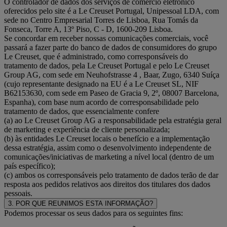
O controlador de dados dos serviços de comércio eletrônico
oferecidos pelo site é a Le Creuset Portugal, Unipessoal LDA, com
sede no Centro Empresarial Torres de Lisboa, Rua Tomás da
Fonseca, Torre A, 13º Piso, C - D, 1600-209 Lisboa.
Se concordar em receber nossas comunicações comerciais, você
passará a fazer parte do banco de dados de consumidores do grupo
Le Creuset, que é administrado, como corresponsáveis do
tratamento de dados, pela Le Creuset Portugal e pelo Le Creuset
Group AG, com sede em Neuhofstrasse 4 , Baar, Zugo, 6340 Suíça
(cujo representante designado na EU é a Le Creuset SL, NIF
B62153630, com sede em Paseo de Gracia 9, 2º, 08007 Barcelona,
Espanha), com base num acordo de corresponsabilidade pelo
tratamento de dados, que essencialmente confere
(a) ao Le Creuset Group AG a responsabilidade pela estratégia geral
de marketing e experiência de cliente personalizada;
(b) às entidades Le Creuset locais o benefício e a implementação
dessa estratégia, assim como o desenvolvimento independente de
comunicações/iniciativas de marketing a nível local (dentro de um
país específico);
(c) ambos os corresponsáveis pelo tratamento de dados terão de dar
resposta aos pedidos relativos aos direitos dos titulares dos dados
pessoais.
3. POR QUE REUNIMOS ESTA INFORMAÇÃO?
Podemos processar os seus dados para os seguintes fins: