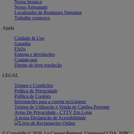
Nossa herança
Nosso Artesanato
Localizador de Boutiques Signature
Trabalhe connosco
Ajuda
Cuidado & Uso
Garantia
FAQs
Entrega e devoluções
Contate-nos
Direito de livre resolução
LEGAL
Termos e Condições
Política de Privacidade
Política de Cookies
Informações para a correta reciclagem
Termos de Utilização e Venda de Cartões-Presente
Aviso De Privacidade - CTTV Em Lojas
A nossa Declaração de Acessibilidade
© Copyright © 2026, Le Creuset Portugal, Unipessoal LDA, NIPC: