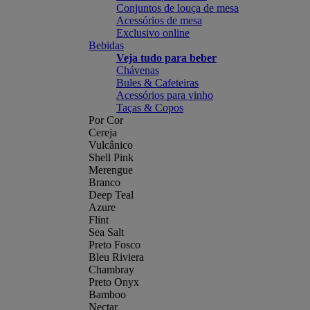
Conjuntos de louça de mesa
Acessórios de mesa
Exclusivo online
Bebidas
Veja tudo para beber
Chávenas
Bules & Cafeteiras
Acessórios para vinho
Taças & Copos
Por Cor
Cereja
Vulcânico
Shell Pink
Merengue
Branco
Deep Teal
Azure
Flint
Sea Salt
Preto Fosco
Bleu Riviera
Chambray
Preto Onyx
Bamboo
Nectar