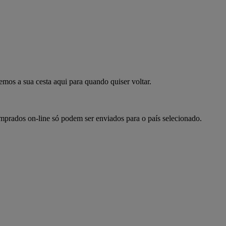
mpre já
emos a sua cesta aqui para quando quiser voltar.
omprados on-line só podem ser enviados para o país selecionado.