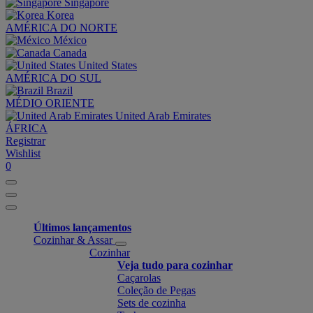
Singapore
Korea
AMÉRICA DO NORTE
México
Canada
United States
AMÉRICA DO SUL
Brazil
MÉDIO ORIENTE
United Arab Emirates
ÁFRICA
Registrar
Wishlist
0
Últimos lançamentos
Cozinhar & Assar
Cozinhar
Veja tudo para cozinhar
Caçarolas
Coleção de Pegas
Sets de cozinha