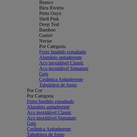
Branco
Bleu Riviera
Preto Onyx
Shell Pink
Deep Teal
Bamboo
Garnet
Nectar
Por Categoria
Ferro fundido esmaltado
Alumínio antiaderente
Aço inoxidável Classic
Aço inoxidável Signature
Grés
Cerâmica Antiaderente
Tabuleiros de forno
Por Cor
Por Categoria
Ferro fundido esmaltado
Alumínio antiaderente
Aço inoxidável Classic
Aço inoxidável Signature
Grés
Cerâmica Antiaderente
Tabuleiros de forno