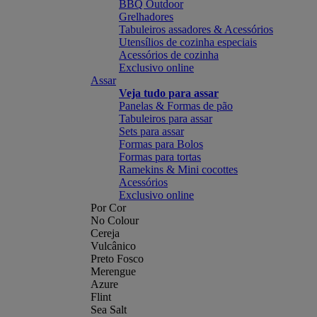
BBQ Outdoor
Grelhadores
Tabuleiros assadores & Acessórios
Utensílios de cozinha especiais
Acessórios de cozinha
Exclusivo online
Assar
Veja tudo para assar
Panelas & Formas de pão
Tabuleiros para assar
Sets para assar
Formas para Bolos
Formas para tortas
Ramekins & Mini cocottes
Acessórios
Exclusivo online
Por Cor
No Colour
Cereja
Vulcânico
Preto Fosco
Merengue
Azure
Flint
Sea Salt