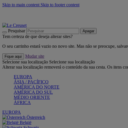
Skip to main content
Skip to footer content
Últimas unidades: poupe até -40%:
Compre já
Churrascos e piquenique: Cria o seu verão com a Le Creuset
Co
Descubra a coleção Jardin e Pétala
Compre já
Pesquisar
Apagar
Tem certeza de que deseja alterar sites?
O seu carrinho estará vazio no novo site. Mas não se preocupe, salvar
Mudar site
Fique aqui
Selecione sua localização
Selecione sua localização
Alterar sua localização removerá o conteúdo da sua cesta. Os itens c
EUROPA
ÁSIA / PACÍFICO
AMÉRICA DO NORTE
AMÉRICA DO SUL
MÉDIO ORIENTE
ÁFRICA
EUROPA
Österreich
België
Schweiz