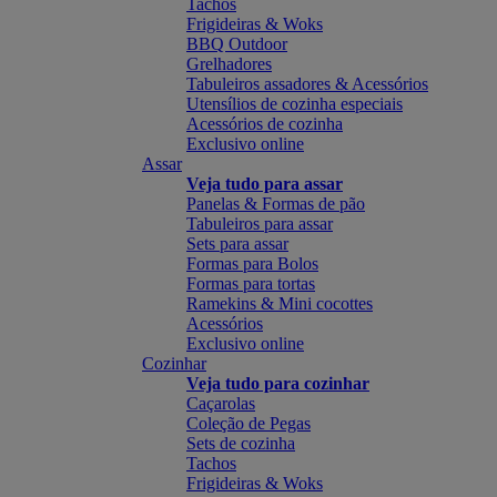
Tachos
Frigideiras & Woks
BBQ Outdoor
Grelhadores
Tabuleiros assadores & Acessórios
Utensílios de cozinha especiais
Acessórios de cozinha
Exclusivo online
Assar
Veja tudo para assar
Panelas & Formas de pão
Tabuleiros para assar
Sets para assar
Formas para Bolos
Formas para tortas
Ramekins & Mini cocottes
Acessórios
Exclusivo online
Cozinhar
Veja tudo para cozinhar
Caçarolas
Coleção de Pegas
Sets de cozinha
Tachos
Frigideiras & Woks