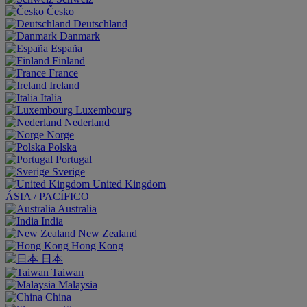
Česko
Deutschland
Danmark
España
Finland
France
Ireland
Italia
Luxembourg
Nederland
Norge
Polska
Portugal
Sverige
United Kingdom
ÁSIA / PACÍFICO
Australia
India
New Zealand
Hong Kong
日本
Taiwan
Malaysia
China