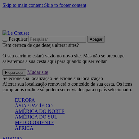
Skip to main content
Skip to footer content
Últimas unidades: poupe até -40%:
Compre já
Churrascos e piquenique: Cria o seu verão com a Le Creuset
Compre já
Descubra a coleção Jardin e Pétala
Compre já
Pesquisar
Apagar
Tem certeza de que deseja alterar sites?
O seu carrinho estará vazio no novo site. Mas não se preocupe,
salvaremos a sua cesta aqui para quando quiser voltar.
Mudar site
Fique aqui
Selecione sua localização
Selecione sua localização
Alterar sua localização removerá o conteúdo da sua cesta. Os itens
comprados on-line só podem ser enviados para o país selecionado.
EUROPA
ÁSIA / PACÍFICO
AMÉRICA DO NORTE
AMÉRICA DO SUL
MÉDIO ORIENTE
ÁFRICA
EUROPA