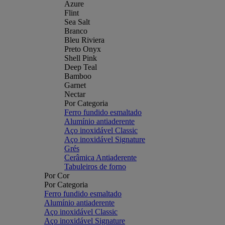
Azure
Flint
Sea Salt
Branco
Bleu Riviera
Preto Onyx
Shell Pink
Deep Teal
Bamboo
Garnet
Nectar
Por Categoria
Ferro fundido esmaltado
Alumínio antiaderente
Aço inoxidável Classic
Aço inoxidável Signature
Grés
Cerâmica Antiaderente
Tabuleiros de forno
Por Cor
Por Categoria
Ferro fundido esmaltado
Alumínio antiaderente
Aço inoxidável Classic
Aço inoxidável Signature