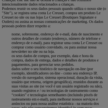
intencionalmente dados relacionados a crianças.
Podemos reunir os seus dados pessoais quando utiliza o nosso site (o
"Site"), se registra uma conta Le Creuset, compra um produto Le
Creuset no site ou nas lojas Le Creuset (Boutiques Signature e
Outlets) ou assina as nossas comunicações de marketing. Os dados
pessoais podem dizer respeito a:
nome, sobrenome, endereço de e-mail, data de nascimento e
outros detalhes de contato (endereço, número de telefone e
endereço de e-mail), para registrar uma conta Le Creuset ou
comprar como usuário convidado, ou para assinar nossa
newsletter no site ou na loja.
os seus dados de compra, por exemplo, data e hora da
compra, dados de entrega, dados e detalhes de produtos e
pagamentos, para gerenciar seus pedidos.
dados sobre o seu histórico de navegação on-line (por
exemplo, identificadores on-line - como seu endereço IP,
versão do navegador, sistema operacional, duração da visita,
usuário que retorna, origem geográfica), reunidos durante as
suas visitas ao site (se você é um usuário registrado ou não),
usando registros e / ou tecnologias de rastreamento como
“cookies” e tecnologias semelhantes (incluindo pixels de
rastreamento em e-mail), para melhorar nossos serviços e
anúncios ou para nossa análise estatística - na maioria dos
casos, nós não conseguiremos identificá-lo com essas