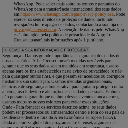
WhatsApp. Pode saber mais sobre os termos e garantias do
WhatsApp para a transferência internacional dos seus dados
em
https://www.whatsapp.com/legal/privacy-policy-eea
. Pode
exercer os seus direitos de proteção de dados, incluindo
revogar/excluir e apagar os dados, contactando a sua loja ou
privacy@lecreuset.com
. A retenção de dados pelo WhatsApp
está abrangida pela política de privacidade da App; Le
Creuset apagará tais informações após 1 (um) ano.
4. COMO A SUA INFORMAÇÃO É PROTEGIDA?
Segurança
- Damos grande importância à segurança dos dados de
nossos usuários. A Le Creuset tomará medidas razoáveis ​​para
garantir que os seus dados sejam mantidos em segurança, usados ​​
apenas para os fins estabelecidos neste aviso de privacidade (e não
para quaisquer outros fins), e que possam ser acedidos ​​ou corrigidos
mediante a sua solicitação. Usamos medidas organizacionais,
técnicas e de segurança administrativa para ajudar a proteger contra
a perda, uso indevido e alteração de seus dados pessoais. Embora
não possamos garantir que nenhum desses eventos nunca ocorra,
usamos todos os nossos esforços para evitar essas situações.
Onde
- Para fornecer os serviços descritos acima, os seus dados
podem ser processados ​​ou armazenados dentro e fora do seu país de
residência e dentro e fora da Área Econômica Européia (EEA).
Dada à natureza global dos programas Le Creuset, algumas das
empresas afiliadas e parceiros da Le Creuset que atuam como