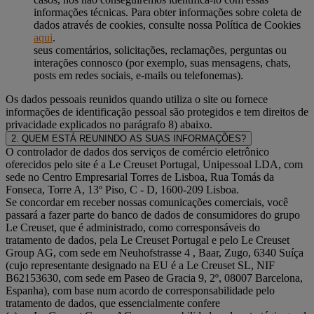
informações técnicas. Para obter informações sobre coleta de
dados através de cookies, consulte nossa Política de Cookies
aqui
.
seus comentários, solicitações, reclamações, perguntas ou
interações connosco (por exemplo, suas mensagens, chats,
posts em redes sociais, e-mails ou telefonemas).
Os dados pessoais reunidos quando utiliza o site ou fornece
informações de identificação pessoal são protegidos e tem direitos de
privacidade explicados no parágrafo 8) abaixo.
2. QUEM ESTÁ REUNINDO AS SUAS INFORMAÇÕES?
O controlador de dados dos serviços de comércio eletrônico
oferecidos pelo site é a Le Creuset Portugal, Unipessoal LDA, com
sede no Centro Empresarial Torres de Lisboa, Rua Tomás da
Fonseca, Torre A, 13º Piso, C - D, 1600-209 Lisboa.
Se concordar em receber nossas comunicações comerciais, você
passará a fazer parte do banco de dados de consumidores do grupo
Le Creuset, que é administrado, como corresponsáveis do
tratamento de dados, pela Le Creuset Portugal e pelo Le Creuset
Group AG, com sede em Neuhofstrasse 4 , Baar, Zugo, 6340 Suíça
(cujo representante designado na EU é a Le Creuset SL, NIF
B62153630, com sede em Paseo de Gracia 9, 2º, 08007 Barcelona,
Espanha), com base num acordo de corresponsabilidade pelo
tratamento de dados, que essencialmente confere