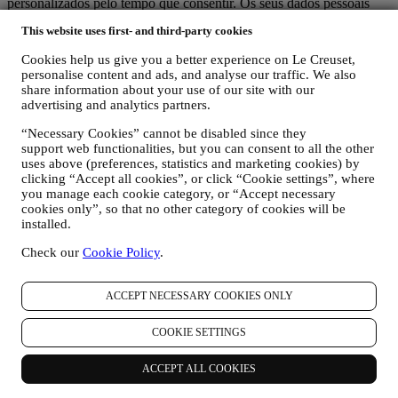
personalizados pelo tempo que consentir. Os seus dados pessoais
reunidos para marketing são verificados periodicamente para
This website uses first- and third-party cookies
verificar se ainda está interessado em receber as nossas
comunicações de marketing. Após um certo tempo sem interações,
Cookies help us give you a better experience on Le Creuset,
poderemos enviar-lhe uma comunicação para confirmar se ainda
personalise content and ads, and analyse our traffic. We also
deseja manter contato connosco. Caso contrário, deixaremos de lhe
share information about your use of our site with our
enviar comunicações de marketing.
advertising and analytics partners.
6. A QUEM PODEMOS PARTILHAR SUAS INFORMAÇÕES?
Equipe da Le Creuset
- Seus dados pessoais serão processados ​​
“Necessary Cookies” cannot be disabled since they
support web functionalities, but you can consent to all the other
somente pela nossa equipa autorizada ou por uma equipa autorizada
uses above (preferences, statistics and marketing cookies) by
de outras empresas do grupo Le Creuset que nos apoia no
clicking “Accept all cookies”, or click “Cookie settings”, where
fornecimento dos serviços descritos acima. Se autorizar o
you manage each cookie category, or “Accept necessary
processamento dos seus dados pessoais para os fins acima, seus
cookies only”, so that no other category of cookies will be
dados pessoais inseridos no banco de dados do grupo Le Creuset
installed.
estarão acessíveis à equipa de vendas da Le Creuset, pois ela suporta
o grupo Le Creuset com sua atividade comercial.
Check our
Cookie Policy
.
Outras empresas que trabalham para nós e nossos fornecedores
-
Dependendo do serviço, podemos compartilhar seus dados pessoais
com empresas especializadas, que confiamos, em nosso nome, como
ACCEPT NECESSARY COOKIES ONLY
processadores de dados, às tarefas de natureza técnica e
organizacional necessárias para gerenciar nossos relacionamentos
COOKIE SETTINGS
com clientes e fornecer os serviços descritos acima. Isso inclui
empresas que fornecem serviços de armazenamento para
ACCEPT ALL COOKIES
documentação sobre relacionamentos com clientes, provedores de
serviços técnicos, gateway de pagamento, nossa plataforma de