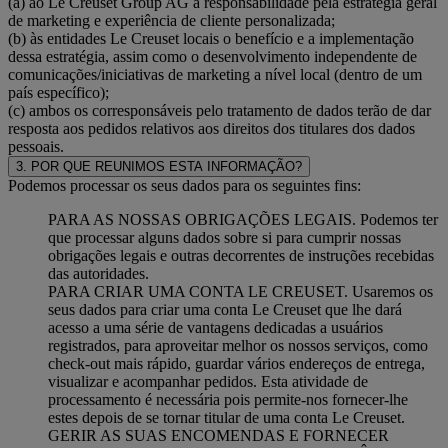
(a) ao Le Creuset Group AG a responsabilidade pela estratégia geral
de marketing e experiência de cliente personalizada;
(b) às entidades Le Creuset locais o benefício e a implementação
dessa estratégia, assim como o desenvolvimento independente de
comunicações/iniciativas de marketing a nível local (dentro de um
país específico);
(c) ambos os corresponsáveis pelo tratamento de dados terão de dar
resposta aos pedidos relativos aos direitos dos titulares dos dados
pessoais.
3. POR QUE REUNIMOS ESTA INFORMAÇÃO?
Podemos processar os seus dados para os seguintes fins:
PARA AS NOSSAS OBRIGAÇÕES LEGAIS. Podemos ter
que processar alguns dados sobre si para cumprir nossas
obrigações legais e outras decorrentes de instruções recebidas
das autoridades.
PARA CRIAR UMA CONTA LE CREUSET. Usaremos os
seus dados para criar uma conta Le Creuset que lhe dará
acesso a uma série de vantagens dedicadas a usuários
registrados, para aproveitar melhor os nossos serviços, como
check-out mais rápido, guardar vários endereços de entrega,
visualizar e acompanhar pedidos. Esta atividade de
processamento é necessária pois permite-nos fornecer-lhe
estes depois de se tornar titular de uma conta Le Creuset.
GERIR AS SUAS ENCOMENDAS E FORNECER