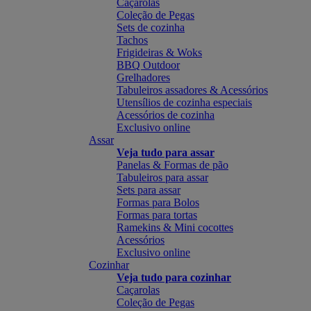
Caçarolas
Coleção de Pegas
Sets de cozinha
Tachos
Frigideiras & Woks
BBQ Outdoor
Grelhadores
Tabuleiros assadores & Acessórios
Utensílios de cozinha especiais
Acessórios de cozinha
Exclusivo online
Assar
Veja tudo para assar
Panelas & Formas de pão
Tabuleiros para assar
Sets para assar
Formas para Bolos
Formas para tortas
Ramekins & Mini cocottes
Acessórios
Exclusivo online
Cozinhar
Veja tudo para cozinhar
Caçarolas
Coleção de Pegas