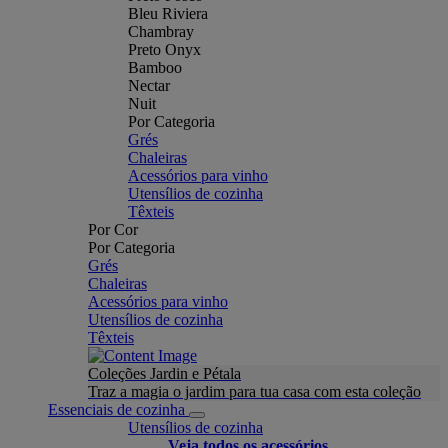
Bleu Riviera
Chambray
Preto Onyx
Bamboo
Nectar
Nuit
Por Categoria
Grés
Chaleiras
Acessórios para vinho
Utensílios de cozinha
Têxteis
Por Cor
Por Categoria
Grés
Chaleiras
Acessórios para vinho
Utensílios de cozinha
Têxteis
Coleções Jardin e Pétala
Traz a magia o jardim para tua casa com esta coleção
Essenciais de cozinha
Utensílios de cozinha
Veja todos os acessórios