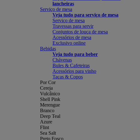
lancheiras
Serviço de mesa
Veja tudo para serviço de mesa
Serviço de mesa
Travessas para servir
Conjuntos de louça de mesa
Acessórios de mesa
Exclusivo online
Bebidas
Veja tudo para beber
Chávenas
Bules & Cafeteiras
Acessórios para vinho
Taças & Copos
Por Cor
Cereja
Vulcânico
Shell Pink
Merengue
Branco
Deep Teal
Azure
Flint
Sea Salt
Preto Fosco