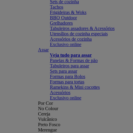
Sets de cozinha
Tachos
Frigideiras & Woks
BBQ Outdoor
Grelhadores
Tabuleiros assadores & Acessórios
Utensílios de cozinha especiais
Acessórios de cozinha
Exclusivo online
Assar
Veja tudo para assar
Panelas & Formas de pão
Tabuleiros para assar
Sets para assar
Formas para Bolos
Formas para tortas
Ramekins & Mini cocottes
Acessórios
Exclusivo online
Por Cor
No Colour
Cereja
Vulcânico
Preto Fosco
Merengue