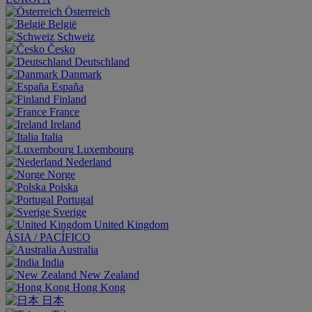
Österreich
België
Schweiz
Česko
Deutschland
Danmark
España
Finland
France
Ireland
Italia
Luxembourg
Nederland
Norge
Polska
Portugal
Sverige
United Kingdom
ÁSIA / PACÍFICO
Australia
India
New Zealand
Hong Kong
日本