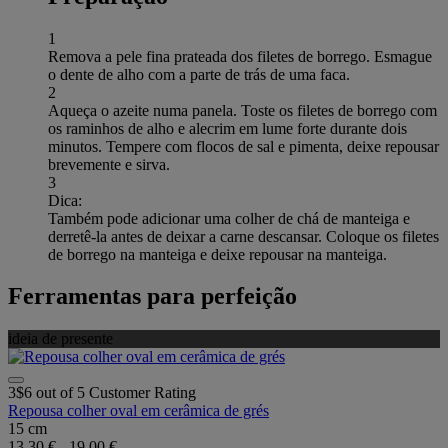
1
Remova a pele fina prateada dos filetes de borrego. Esmague
o dente de alho com a parte de trás de uma faca.
2
Aqueça o azeite numa panela. Toste os filetes de borrego com
os raminhos de alho e alecrim em lume forte durante dois
minutos. Tempere com flocos de sal e pimenta, deixe repousar
brevemente e sirva.
3
Dica:
Também pode adicionar uma colher de chá de manteiga e
derretê-la antes de deixar a carne descansar. Coloque os filetes
de borrego na manteiga e deixe repousar na manteiga.
Ferramentas para perfeição
ideia de presente
3$6 out of 5 Customer Rating
Repousa colher oval em cerâmica de grés
15 cm
13,30 €
-
19,00 €