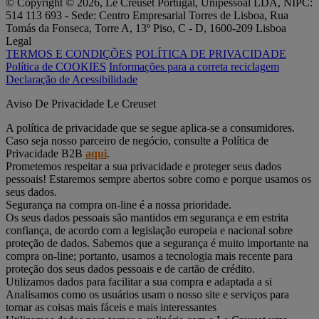
© Copyright © 2026, Le Creuset Portugal, Unipessoal LDA, NIPC:
514 113 693 - Sede: Centro Empresarial Torres de Lisboa, Rua
Tomás da Fonseca, Torre A, 13º Piso, C - D, 1600-209 Lisboa
Legal
TERMOS E CONDIÇÕES
POLÍTICA DE PRIVACIDADE
Política de COOKIES
Informações para a correta reciclagem
Declaração de Acessibilidade
Aviso De Privacidade Le Creuset
A política de privacidade que se segue aplica-se a consumidores.
Caso seja nosso parceiro de negócio, consulte a Política de
Privacidade B2B
aqui
.
Prometemos respeitar a sua privacidade e proteger seus dados
pessoais! Estaremos sempre abertos sobre como e porque usamos os
seus dados.
Segurança na compra on-line é a nossa prioridade.
Os seus dados pessoais são mantidos em segurança e em estrita
confiança, de acordo com a legislação europeia e nacional sobre
proteção de dados. Sabemos que a segurança é muito importante na
compra on-line; portanto, usamos a tecnologia mais recente para
proteção dos seus dados pessoais e de cartão de crédito.
Utilizamos dados para facilitar a sua compra e adaptada a si
Analisamos como os usuários usam o nosso site e serviços para
tornar as coisas mais fáceis e mais interessantes