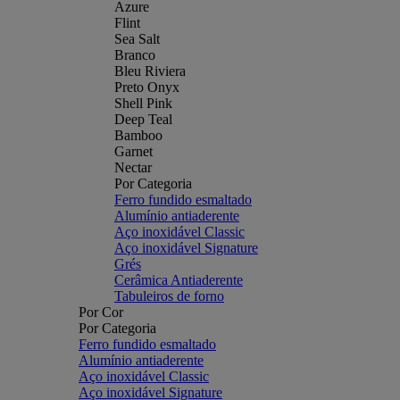
Azure
Flint
Sea Salt
Branco
Bleu Riviera
Preto Onyx
Shell Pink
Deep Teal
Bamboo
Garnet
Nectar
Por Categoria
Ferro fundido esmaltado
Alumínio antiaderente
Aço inoxidável Classic
Aço inoxidável Signature
Grés
Cerâmica Antiaderente
Tabuleiros de forno
Por Cor
Por Categoria
Ferro fundido esmaltado
Alumínio antiaderente
Aço inoxidável Classic
Aço inoxidável Signature