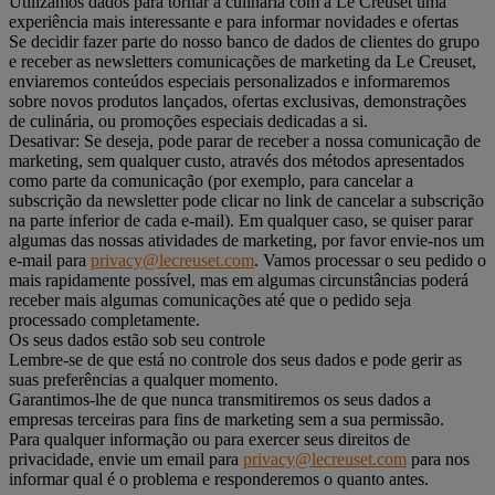
Utilizamos dados para tornar a culinária com a Le Creuset uma
experiência mais interessante e para informar novidades e ofertas
Se decidir fazer parte do nosso banco de dados de clientes do grupo
e receber as newsletters comunicações de marketing da Le Creuset,
enviaremos conteúdos especiais personalizados e informaremos
sobre novos produtos lançados, ofertas exclusivas, demonstrações
de culinária, ou promoções especiais dedicadas a si.
Desativar: Se deseja, pode parar de receber a nossa comunicação de
marketing, sem qualquer custo, através dos métodos apresentados
como parte da comunicação (por exemplo, para cancelar a
subscrição da newsletter pode clicar no link de cancelar a subscrição
na parte inferior de cada e-mail). Em qualquer caso, se quiser parar
algumas das nossas atividades de marketing, por favor envie-nos um
e-mail para
privacy@lecreuset.com
. Vamos processar o seu pedido o
mais rapidamente possível, mas em algumas circunstâncias poderá
receber mais algumas comunicações até que o pedido seja
processado completamente.
Os seus dados estão sob seu controle
Lembre-se de que está no controle dos seus dados e pode gerir as
suas preferências a qualquer momento.
Garantimos-lhe de que nunca transmitiremos os seus dados a
empresas terceiras para fins de marketing sem a sua permissão.
Para qualquer informação ou para exercer seus direitos de
privacidade, envie um email para
privacy@lecreuset.com
para nos
informar qual é o problema e responderemos o quanto antes.