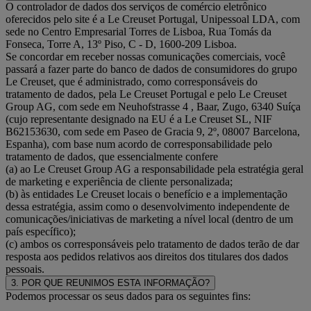
O controlador de dados dos serviços de comércio eletrônico
oferecidos pelo site é a Le Creuset Portugal, Unipessoal LDA, com
sede no Centro Empresarial Torres de Lisboa, Rua Tomás da
Fonseca, Torre A, 13º Piso, C - D, 1600-209 Lisboa.
Se concordar em receber nossas comunicações comerciais, você
passará a fazer parte do banco de dados de consumidores do grupo
Le Creuset, que é administrado, como corresponsáveis do
tratamento de dados, pela Le Creuset Portugal e pelo Le Creuset
Group AG, com sede em Neuhofstrasse 4 , Baar, Zugo, 6340 Suíça
(cujo representante designado na EU é a Le Creuset SL, NIF
B62153630, com sede em Paseo de Gracia 9, 2º, 08007 Barcelona,
Espanha), com base num acordo de corresponsabilidade pelo
tratamento de dados, que essencialmente confere
(a) ao Le Creuset Group AG a responsabilidade pela estratégia geral
de marketing e experiência de cliente personalizada;
(b) às entidades Le Creuset locais o benefício e a implementação
dessa estratégia, assim como o desenvolvimento independente de
comunicações/iniciativas de marketing a nível local (dentro de um
país específico);
(c) ambos os corresponsáveis pelo tratamento de dados terão de dar
resposta aos pedidos relativos aos direitos dos titulares dos dados
pessoais.
3. POR QUE REUNIMOS ESTA INFORMAÇÃO?
Podemos processar os seus dados para os seguintes fins: