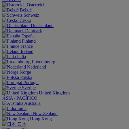
Österreich
België
Schweiz
Česko
Deutschland
Danmark
España
Finland
France
Ireland
Italia
Luxembourg
Nederland
Norge
Polska
Portugal
Sverige
United Kingdom
ÁSIA / PACÍFICO
Australia
India
New Zealand
Hong Kong
日本