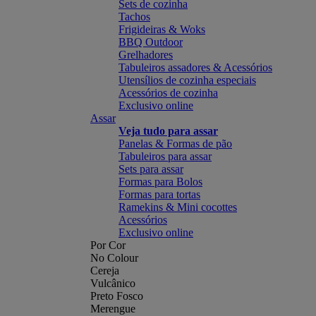
Sets de cozinha
Tachos
Frigideiras & Woks
BBQ Outdoor
Grelhadores
Tabuleiros assadores & Acessórios
Utensílios de cozinha especiais
Acessórios de cozinha
Exclusivo online
Assar
Veja tudo para assar
Panelas & Formas de pão
Tabuleiros para assar
Sets para assar
Formas para Bolos
Formas para tortas
Ramekins & Mini cocottes
Acessórios
Exclusivo online
Por Cor
No Colour
Cereja
Vulcânico
Preto Fosco
Merengue