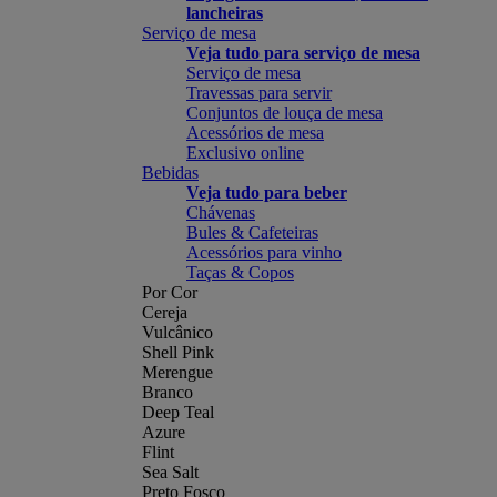
lancheiras
Serviço de mesa
Veja tudo para serviço de mesa
Serviço de mesa
Travessas para servir
Conjuntos de louça de mesa
Acessórios de mesa
Exclusivo online
Bebidas
Veja tudo para beber
Chávenas
Bules & Cafeteiras
Acessórios para vinho
Taças & Copos
Por Cor
Cereja
Vulcânico
Shell Pink
Merengue
Branco
Deep Teal
Azure
Flint
Sea Salt
Preto Fosco