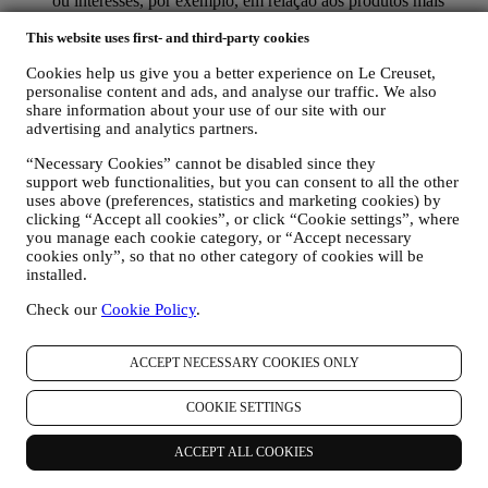
ou interesses, por exemplo, em relação aos produtos mais
visualizados, sua interação connosco nas redes sociais, quais
This website uses first- and third-party cookies
páginas do nosso site que visita, qual o conteúdo das nossas
ofertas que lê, etc. Fazemos isso principalmente por meio de
Cookies help us give you a better experience on Le Creuset,
cookies e tecnologias similares (incluindo pixels de
personalise content and ads, and analyse our traffic. We also
rastreamento em e-mail) também em combinação com os seus
share information about your use of our site with our
dados e preferências recolhidas assim que subscrever as
advertising and analytics partners.
nossas comunicações de marketing personalizadas. Usaremos
essas informações para gerir nossa publicidade em outros
“Necessary Cookies” cannot be disabled since they
sites, conceder acesso a conteúdo específico, adaptar o
support web functionalities, but you can consent to all the other
conteúdo ou as ofertas que vê no site ou, se concordar em
uses above (preferences, statistics and marketing cookies) by
assinar as nossas comunicações de marketing, enviar
clicking “Accept all cookies”, or click “Cookie settings”, where
comunicação / mensagem relevantes que achamos que pode
you manage each cookie category, or “Accept necessary
gostar. Não haverá outros efeitos. O uso de cookies está
cookies only”, so that no other category of cookies will be
installed.
sujeito ao seu consentimento. Se não desejar que essas
informações sejam usadas para enviar anúncios, conteúdos ou
Check our
Cookie Policy
.
comunicações com base em interesses, pode limitar o uso das
informações sobre suas ações online, gerindo a configuração
dos cookies (no entanto, lembre-se de que certos cookies são
ACCEPT NECESSARY COOKIES ONLY
necessários para o uso o site). No entanto, isso não impede
que continue a receber anúncios, ofertas ou comunicações.
COOKIE SETTINGS
Assim, continuará a receber anúncios, ofertas ou
comunicações genéricas. Para mais informações sobre como
usamos os cookies e como pode removê-los, visite nossa
ACCEPT ALL COOKIES
Política de Cookies
aqui
.