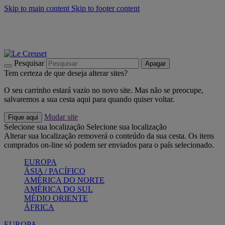
Skip to main content
Skip to footer content
Últimas unidades: poupe até -40%:
Compre já
Churrascos e piquenique: Cria o seu verão com a Le Creuset
Compre já
Descubra a coleção Jardin e Pétala
Compre já
Pesquisar
Apagar
Tem certeza de que deseja alterar sites?
O seu carrinho estará vazio no novo site. Mas não se preocupe,
salvaremos a sua cesta aqui para quando quiser voltar.
Mudar site
Fique aqui
Selecione sua localização
Selecione sua localização
Alterar sua localização removerá o conteúdo da sua cesta. Os itens
comprados on-line só podem ser enviados para o país selecionado.
EUROPA
ÁSIA / PACÍFICO
AMÉRICA DO NORTE
AMÉRICA DO SUL
MÉDIO ORIENTE
ÁFRICA
EUROPA