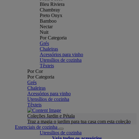
Bleu Riviera
Chambray
Preto Onyx
Bamboo
Nectar
Nuit
Por Categoria
Grés
Chaleiras
Acessórios para vinho
Utensílios de cozinha
Têxteis
Por Cor
Por Categoria
Grés
Chaleiras
Acessórios para vinho
Utensílios de cozinha
Têxteis
Coleções Jardin e Pétala
Traz a magia o jardim para tua casa com esta coleção
Essenciais de cozinha
Utensílios de cozinha
Veja todos os acessórios