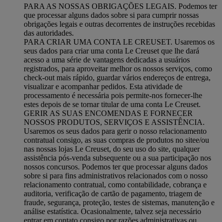
PARA AS NOSSAS OBRIGAÇÕES LEGAIS. Podemos ter
que processar alguns dados sobre si para cumprir nossas
obrigações legais e outras decorrentes de instruções recebidas
das autoridades.
PARA CRIAR UMA CONTA LE CREUSET. Usaremos os
seus dados para criar uma conta Le Creuset que lhe dará
acesso a uma série de vantagens dedicadas a usuários
registrados, para aproveitar melhor os nossos serviços, como
check-out mais rápido, guardar vários endereços de entrega,
visualizar e acompanhar pedidos. Esta atividade de
processamento é necessária pois permite-nos fornecer-lhe
estes depois de se tornar titular de uma conta Le Creuset.
GERIR AS SUAS ENCOMENDAS E FORNECER
NOSSOS PRODUTOS, SERVIÇOS E ASSISTÊNCIA.
Usaremos os seus dados para gerir o nosso relacionamento
contratual consigo, as suas compras de produtos no sitee/ou
nas nossas lojas Le Creuset, do seu uso do site, qualquer
assistência pós-venda subsequente ou a sua participação nos
nossos concursos. Podemos ter que processar alguns dados
sobre si para fins administrativos relacionados com o nosso
relacionamento contratual, como contabilidade, cobrança e
auditoria, verificação de cartão de pagamento, triagem de
fraude, segurança, proteção, testes de sistemas, manutenção e
análise estatística. Ocasionalmente, talvez seja necessário
entrar em contato consigo por razões administrativas ou