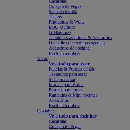
Caçarolas
Coleção de Pegas
Sets de cozinha
Tachos
Frigideiras & Woks
BBQ Outdoor
Grelhadores
Tabuleiros assadores & Acessórios
Utensílios de cozinha especiais
Acessórios de cozinha
Exclusivo online
Assar
Veja tudo para assar
Panelas & Formas de pão
Tabuleiros para assar
Sets para assar
Formas para Bolos
Formas para tortas
Ramekins & Mini cocottes
Acessórios
Exclusivo online
Cozinhar
Veja tudo para cozinhar
Caçarolas
Coleção de Pegas