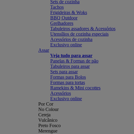
Sets de cozinha
Tachos
Frigideiras & Woks
BBQ Outdoor
Grelhadores
Tabuleiros assadores & Acessórios
Utensílios de cozinha especiais
Acessórios de cozinha
Exclusivo online
Assar
Veja tudo para assar
Panelas & Formas de pão
Tabuleiros para assar
Sets para assar
Formas para Bolos
Formas para tortas
Ramekins & Mini cocottes
Acessórios
Exclusivo online
Por Cor
No Colour
Cereja
Vulcânico
Preto Fosco
Merengue