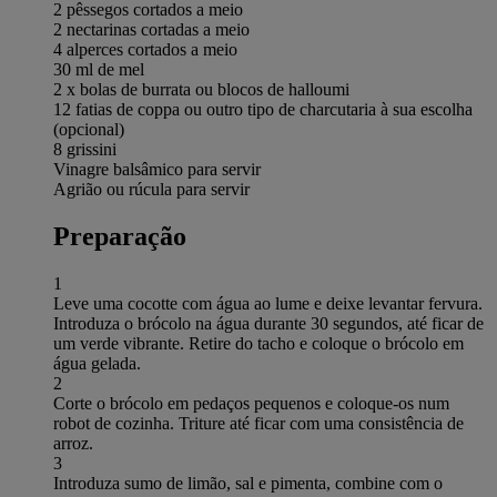
2 pêssegos cortados a meio
2 nectarinas cortadas a meio
4 alperces cortados a meio
30 ml de mel
2 x bolas de burrata ou blocos de halloumi
12 fatias de coppa ou outro tipo de charcutaria à sua escolha
(opcional)
8 grissini
Vinagre balsâmico para servir
Agrião ou rúcula para servir
Preparação
1
Leve uma cocotte com água ao lume e deixe levantar fervura.
Introduza o brócolo na água durante 30 segundos, até ficar de
um verde vibrante. Retire do tacho e coloque o brócolo em
água gelada.
2
Corte o brócolo em pedaços pequenos e coloque-os num
robot de cozinha. Triture até ficar com uma consistência de
arroz.
3
Introduza sumo de limão, sal e pimenta, combine com o