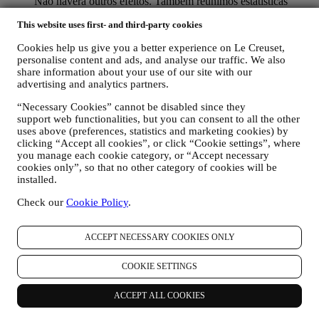
Não haverá outros efeitos. Também reunimos estatísticas
sobre a abertura de e-mails e cliques usando tecnologias
This website uses first- and third-party cookies
padrão do setor (incluindo pixels de rastreamento em e-mail)
que nos ajudam a monitorar as nossas newsletters. Este
Cookies help us give you a better experience on Le Creuset,
processamento é baseado no seu consentimento em receber
personalise content and ads, and analyse our traffic. We also
nossas comunicações personalizadas de marketing. A opção
share information about your use of our site with our
de inscrição pode ser exercida nos pontos em que as
advertising and analytics partners.
informações pessoais são coletadas, marcando a caixa de
seleção. Desativar: você pode parar de receber nossas
“Necessary Cookies” cannot be disabled since they
atualizações a qualquer momento, gratuitamente, clicando no
support web functionalities, but you can consent to all the other
botão de cancelamento de inscrição no final de qualquer
uses above (preferences, statistics and marketing cookies) by
newsletter. Se preferir, pode fazê-lo entrando em contato
clicking “Accept all cookies”, or click “Cookie settings”, where
connosco através de
privacy@lecreuset.com
.
you manage each cookie category, or “Accept necessary
cookies only”, so that no other category of cookies will be
RE-TARGETING / AJUSTAR AS NOSSAS OFERTAS E
installed.
MELHORAR A EXPERIÊNCIA AO CLIENTE.
Gostaríamos de usar os seus dados para personalizar nossos
Check our
Cookie Policy
.
serviços e ofertas de acordo com suas necessidades e
preferências para fornecer uma experiência personalizada ao
cliente Le Creuset. Faremos isso analisando os seus hábitos
ACCEPT NECESSARY COOKIES ONLY
ou interesses, por exemplo, em relação aos produtos mais
visualizados, sua interação connosco nas redes sociais, quais
COOKIE SETTINGS
páginas do nosso site que visita, qual o conteúdo das nossas
ofertas que lê, etc. Fazemos isso principalmente por meio de
cookies e tecnologias similares (incluindo pixels de
ACCEPT ALL COOKIES
rastreamento em e-mail) também em combinação com os seus