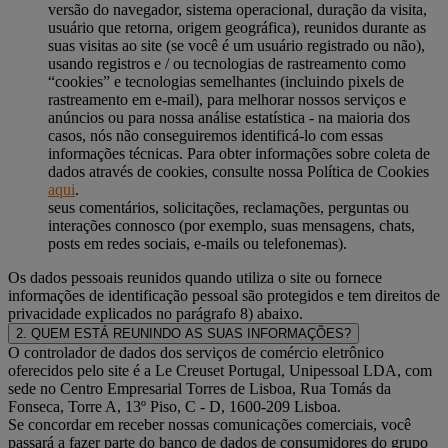
versão do navegador, sistema operacional, duração da visita,
usuário que retorna, origem geográfica), reunidos durante as
suas visitas ao site (se você é um usuário registrado ou não),
usando registros e / ou tecnologias de rastreamento como
“cookies” e tecnologias semelhantes (incluindo pixels de
rastreamento em e-mail), para melhorar nossos serviços e
anúncios ou para nossa análise estatística - na maioria dos
casos, nós não conseguiremos identificá-lo com essas
informações técnicas. Para obter informações sobre coleta de
dados através de cookies, consulte nossa Política de Cookies
aqui
.
seus comentários, solicitações, reclamações, perguntas ou
interações connosco (por exemplo, suas mensagens, chats,
posts em redes sociais, e-mails ou telefonemas).
Os dados pessoais reunidos quando utiliza o site ou fornece
informações de identificação pessoal são protegidos e tem direitos de
privacidade explicados no parágrafo 8) abaixo.
2. QUEM ESTÁ REUNINDO AS SUAS INFORMAÇÕES?
O controlador de dados dos serviços de comércio eletrônico
oferecidos pelo site é a Le Creuset Portugal, Unipessoal LDA, com
sede no Centro Empresarial Torres de Lisboa, Rua Tomás da
Fonseca, Torre A, 13º Piso, C - D, 1600-209 Lisboa.
Se concordar em receber nossas comunicações comerciais, você
passará a fazer parte do banco de dados de consumidores do grupo