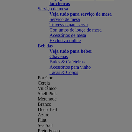
lancheiras
Serviço de mesa
Veja tudo para serviço de mesa
Serviço de mesa
Travessas para servir
Conjuntos de louça de mesa
Acessórios de mesa
Exclusivo online
Bebidas
Veja tudo para beber
Chávenas
Bules & Cafeteiras
Acessórios para vinho
Taças & Copos
Por Cor
Cereja
Vulcânico
Shell Pink
Merengue
Branco
Deep Teal
Azure
Flint
Sea Salt
Preto Fosco