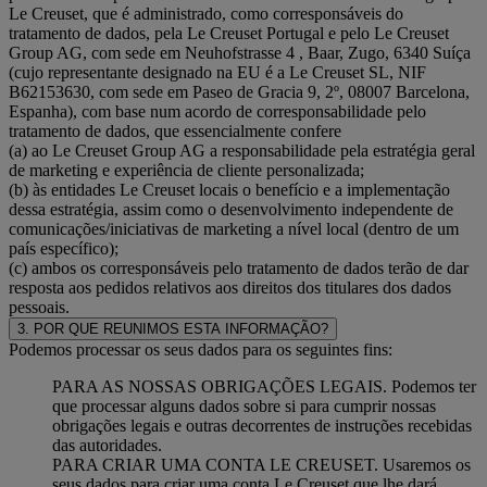
Le Creuset, que é administrado, como corresponsáveis do
tratamento de dados, pela Le Creuset Portugal e pelo Le Creuset
Group AG, com sede em Neuhofstrasse 4 , Baar, Zugo, 6340 Suíça
(cujo representante designado na EU é a Le Creuset SL, NIF
B62153630, com sede em Paseo de Gracia 9, 2º, 08007 Barcelona,
Espanha), com base num acordo de corresponsabilidade pelo
tratamento de dados, que essencialmente confere
(a) ao Le Creuset Group AG a responsabilidade pela estratégia geral
de marketing e experiência de cliente personalizada;
(b) às entidades Le Creuset locais o benefício e a implementação
dessa estratégia, assim como o desenvolvimento independente de
comunicações/iniciativas de marketing a nível local (dentro de um
país específico);
(c) ambos os corresponsáveis pelo tratamento de dados terão de dar
resposta aos pedidos relativos aos direitos dos titulares dos dados
pessoais.
3. POR QUE REUNIMOS ESTA INFORMAÇÃO?
Podemos processar os seus dados para os seguintes fins:
PARA AS NOSSAS OBRIGAÇÕES LEGAIS. Podemos ter
que processar alguns dados sobre si para cumprir nossas
obrigações legais e outras decorrentes de instruções recebidas
das autoridades.
PARA CRIAR UMA CONTA LE CREUSET. Usaremos os
seus dados para criar uma conta Le Creuset que lhe dará