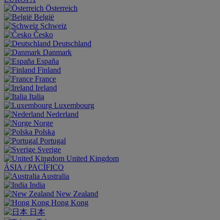
Österreich
België
Schweiz
Česko
Deutschland
Danmark
España
Finland
France
Ireland
Italia
Luxembourg
Nederland
Norge
Polska
Portugal
Sverige
United Kingdom
ÁSIA / PACÍFICO
Australia
India
New Zealand
Hong Kong
日本