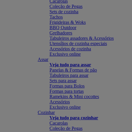
Caçarolas
Coleção de Pegas
Sets de cozinha
Tachos
Frigideiras & Woks
BBQ Outdoor
Grelhadores
Tabuleiros assadores & Acessórios
Utensílios de cozinha especiais
Acessórios de cozinha
Exclusivo online
Assar
Veja tudo para assar
Panelas & Formas de pão
Tabuleiros para assar
Sets para assar
Formas para Bolos
Formas para tortas
Ramekins & Mini cocottes
Acessórios
Exclusivo online
Cozinhar
Veja tudo para cozinhar
Caçarolas
Coleção de Pegas