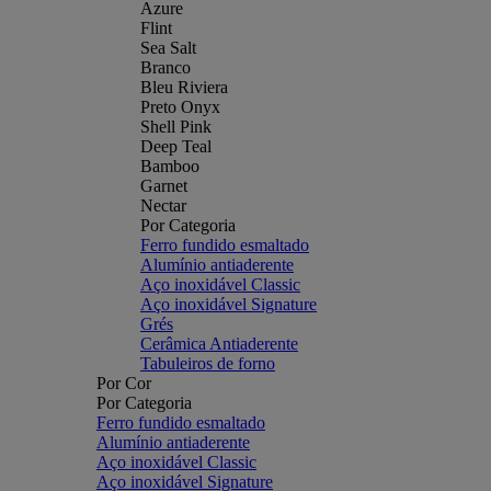
Azure
Flint
Sea Salt
Branco
Bleu Riviera
Preto Onyx
Shell Pink
Deep Teal
Bamboo
Garnet
Nectar
Por Categoria
Ferro fundido esmaltado
Alumínio antiaderente
Aço inoxidável Classic
Aço inoxidável Signature
Grés
Cerâmica Antiaderente
Tabuleiros de forno
Por Cor
Por Categoria
Ferro fundido esmaltado
Alumínio antiaderente
Aço inoxidável Classic
Aço inoxidável Signature