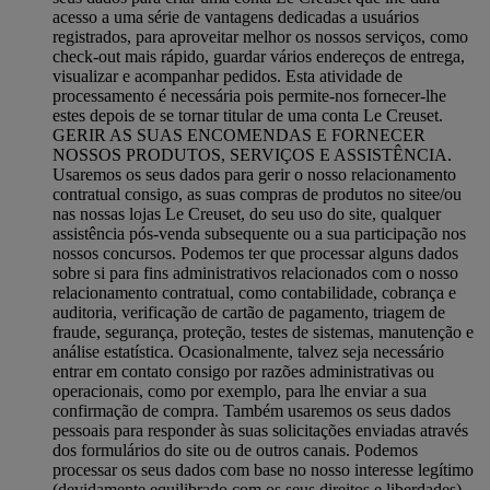
acesso a uma série de vantagens dedicadas a usuários
registrados, para aproveitar melhor os nossos serviços, como
check-out mais rápido, guardar vários endereços de entrega,
visualizar e acompanhar pedidos. Esta atividade de
processamento é necessária pois permite-nos fornecer-lhe
estes depois de se tornar titular de uma conta Le Creuset.
GERIR AS SUAS ENCOMENDAS E FORNECER
NOSSOS PRODUTOS, SERVIÇOS E ASSISTÊNCIA.
Usaremos os seus dados para gerir o nosso relacionamento
contratual consigo, as suas compras de produtos no sitee/ou
nas nossas lojas Le Creuset, do seu uso do site, qualquer
assistência pós-venda subsequente ou a sua participação nos
nossos concursos. Podemos ter que processar alguns dados
sobre si para fins administrativos relacionados com o nosso
relacionamento contratual, como contabilidade, cobrança e
auditoria, verificação de cartão de pagamento, triagem de
fraude, segurança, proteção, testes de sistemas, manutenção e
análise estatística. Ocasionalmente, talvez seja necessário
entrar em contato consigo por razões administrativas ou
operacionais, como por exemplo, para lhe enviar a sua
confirmação de compra. Também usaremos os seus dados
pessoais para responder às suas solicitações enviadas através
dos formulários do site ou de outros canais. Podemos
processar os seus dados com base no nosso interesse legítimo
(devidamente equilibrado com os seus direitos e liberdades)