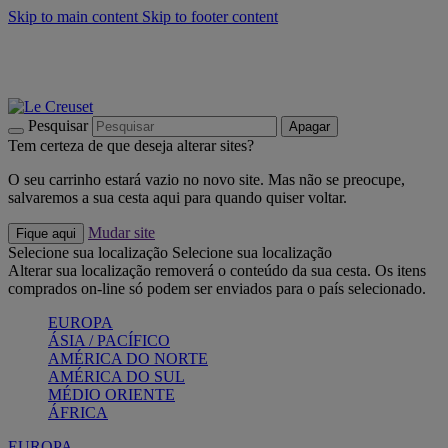
Skip to main content
Skip to footer content
Últimas unidades: poupe até -40%:
Compre já
Churrascos e piquenique: Cria o seu verão com a Le Creuset
Compre já
Descubra a coleção Jardin e Pétala
Compre já
Pesquisar
Apagar
Tem certeza de que deseja alterar sites?
O seu carrinho estará vazio no novo site. Mas não se preocupe,
salvaremos a sua cesta aqui para quando quiser voltar.
Mudar site
Fique aqui
Selecione sua localização
Selecione sua localização
Alterar sua localização removerá o conteúdo da sua cesta. Os itens
comprados on-line só podem ser enviados para o país selecionado.
EUROPA
ÁSIA / PACÍFICO
AMÉRICA DO NORTE
AMÉRICA DO SUL
MÉDIO ORIENTE
ÁFRICA
EUROPA