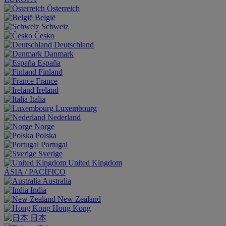
Österreich
België
Schweiz
Česko
Deutschland
Danmark
España
Finland
France
Ireland
Italia
Luxembourg
Nederland
Norge
Polska
Portugal
Sverige
United Kingdom
ÁSIA / PACÍFICO
Australia
India
New Zealand
Hong Kong
日本