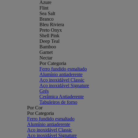
Azure
Flint
Sea Salt
Branco
Bleu Riviera
Preto Onyx
Shell Pink
Deep Teal
Bamboo
Garnet
Nectar
Por Categoria
Ferro fundido esmaltado
Alumínio antiaderente
Aço inoxidável Classic
Aço inoxidável Signature
Grés
Cerâmica Antiaderente
Tabuleiros de forno
Por Cor
Por Categoria
Ferro fundido esmaltado
Alumínio antiaderente
Aço inoxidável Classic
Aço inoxidável Signature