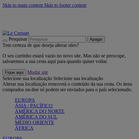
Skip to main content
Skip to footer content
Últimas unidades: poupe até -40%:
Compre já
Churrascos e piquenique: Cria o seu verão com a Le Creuset
Compre já
Descubra a coleção Jardin e Pétala
Compre já
Pesquisar
Apagar
Tem certeza de que deseja alterar sites?
O seu carrinho estará vazio no novo site. Mas não se preocupe,
salvaremos a sua cesta aqui para quando quiser voltar.
Mudar site
Fique aqui
Selecione sua localização
Selecione sua localização
Alterar sua localização removerá o conteúdo da sua cesta. Os itens
comprados on-line só podem ser enviados para o país selecionado.
EUROPA
ÁSIA / PACÍFICO
AMÉRICA DO NORTE
AMÉRICA DO SUL
MÉDIO ORIENTE
ÁFRICA
EUROPA