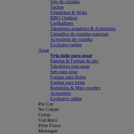
Sets de cozinha
Tachos
Frigideiras & Woks
BBQ Outdoor
Grelhadores
Tabuleiros assadores & Acessórios
Utensílios de cozinha especiais
Acessórios de cozinha
Exclusivo online
Assar
Veja tudo para assar
Panelas & Formas de pão
Tabuleiros para assar
Sets para assar
Formas para Bolos
Formas para tortas
Ramekins & Mini cocottes
Acessórios
Exclusivo online
Por Cor
No Colour
Cereja
Vulcânico
Preto Fosco
Merengue