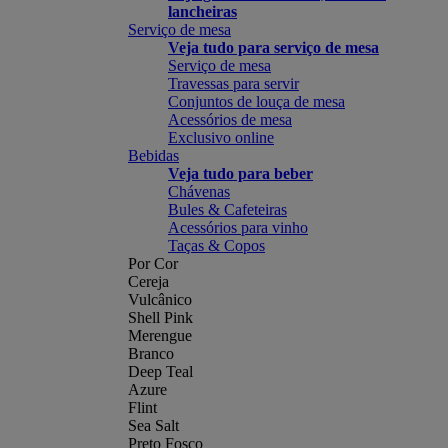
lancheiras
Serviço de mesa
Veja tudo para serviço de mesa
Serviço de mesa
Travessas para servir
Conjuntos de louça de mesa
Acessórios de mesa
Exclusivo online
Bebidas
Veja tudo para beber
Chávenas
Bules & Cafeteiras
Acessórios para vinho
Taças & Copos
Por Cor
Cereja
Vulcânico
Shell Pink
Merengue
Branco
Deep Teal
Azure
Flint
Sea Salt
Preto Fosco