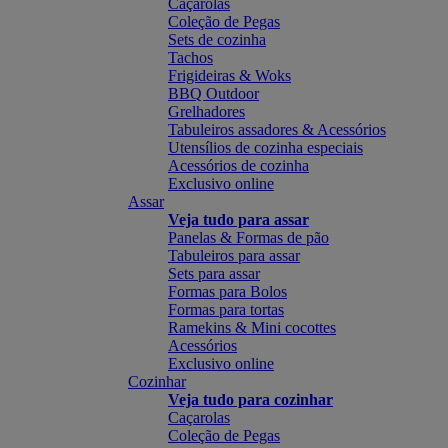
Caçarolas
Coleção de Pegas
Sets de cozinha
Tachos
Frigideiras & Woks
BBQ Outdoor
Grelhadores
Tabuleiros assadores & Acessórios
Utensílios de cozinha especiais
Acessórios de cozinha
Exclusivo online
Assar
Veja tudo para assar
Panelas & Formas de pão
Tabuleiros para assar
Sets para assar
Formas para Bolos
Formas para tortas
Ramekins & Mini cocottes
Acessórios
Exclusivo online
Cozinhar
Veja tudo para cozinhar
Caçarolas
Coleção de Pegas