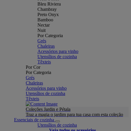
Bleu Riviera
Chambray
Preto Onyx
Bamboo
Nectar
Nuit
Por Categoria
Grés
Chaleiras
Acessórios para vinho
Utensílios de cozinha
Têxteis
Por Cor
Por Categoria
Grés
Chaleiras
Acessórios para vinho
Utensílios de cozinha
Têxteis
Coleções Jardin e Pétala
Traz a magia o jardim para tua casa com esta coleção
Essenciais de cozinha
Utensílios de cozinha
Veja todos os acessórios