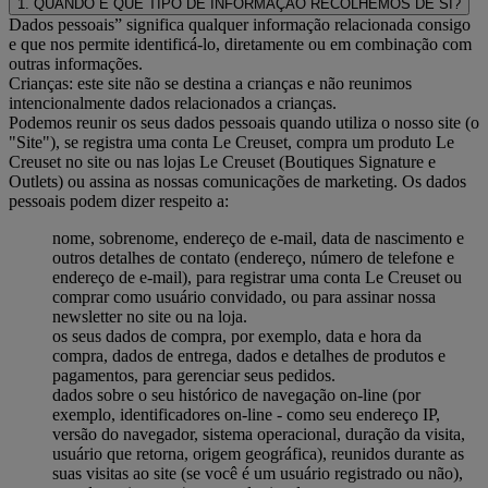
1. QUANDO E QUE TIPO DE INFORMAÇÃO RECOLHEMOS DE SI?
Dados pessoais” significa qualquer informação relacionada consigo
e que nos permite identificá-lo, diretamente ou em combinação com
outras informações.
Crianças: este site não se destina a crianças e não reunimos
intencionalmente dados relacionados a crianças.
Podemos reunir os seus dados pessoais quando utiliza o nosso site (o
"Site"), se registra uma conta Le Creuset, compra um produto Le
Creuset no site ou nas lojas Le Creuset (Boutiques Signature e
Outlets) ou assina as nossas comunicações de marketing. Os dados
pessoais podem dizer respeito a:
nome, sobrenome, endereço de e-mail, data de nascimento e
outros detalhes de contato (endereço, número de telefone e
endereço de e-mail), para registrar uma conta Le Creuset ou
comprar como usuário convidado, ou para assinar nossa
newsletter no site ou na loja.
os seus dados de compra, por exemplo, data e hora da
compra, dados de entrega, dados e detalhes de produtos e
pagamentos, para gerenciar seus pedidos.
dados sobre o seu histórico de navegação on-line (por
exemplo, identificadores on-line - como seu endereço IP,
versão do navegador, sistema operacional, duração da visita,
usuário que retorna, origem geográfica), reunidos durante as
suas visitas ao site (se você é um usuário registrado ou não),