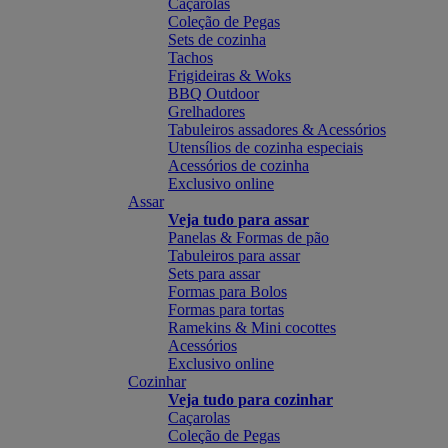
Caçarolas
Coleção de Pegas
Sets de cozinha
Tachos
Frigideiras & Woks
BBQ Outdoor
Grelhadores
Tabuleiros assadores & Acessórios
Utensílios de cozinha especiais
Acessórios de cozinha
Exclusivo online
Assar
Veja tudo para assar
Panelas & Formas de pão
Tabuleiros para assar
Sets para assar
Formas para Bolos
Formas para tortas
Ramekins & Mini cocottes
Acessórios
Exclusivo online
Cozinhar
Veja tudo para cozinhar
Caçarolas
Coleção de Pegas