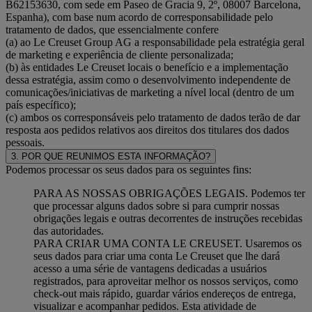
B62153630, com sede em Paseo de Gracia 9, 2º, 08007 Barcelona,
Espanha), com base num acordo de corresponsabilidade pelo
tratamento de dados, que essencialmente confere
(a) ao Le Creuset Group AG a responsabilidade pela estratégia geral
de marketing e experiência de cliente personalizada;
(b) às entidades Le Creuset locais o benefício e a implementação
dessa estratégia, assim como o desenvolvimento independente de
comunicações/iniciativas de marketing a nível local (dentro de um
país específico);
(c) ambos os corresponsáveis pelo tratamento de dados terão de dar
resposta aos pedidos relativos aos direitos dos titulares dos dados
pessoais.
3. POR QUE REUNIMOS ESTA INFORMAÇÃO?
Podemos processar os seus dados para os seguintes fins:
PARA AS NOSSAS OBRIGAÇÕES LEGAIS. Podemos ter
que processar alguns dados sobre si para cumprir nossas
obrigações legais e outras decorrentes de instruções recebidas
das autoridades.
PARA CRIAR UMA CONTA LE CREUSET. Usaremos os
seus dados para criar uma conta Le Creuset que lhe dará
acesso a uma série de vantagens dedicadas a usuários
registrados, para aproveitar melhor os nossos serviços, como
check-out mais rápido, guardar vários endereços de entrega,
visualizar e acompanhar pedidos. Esta atividade de