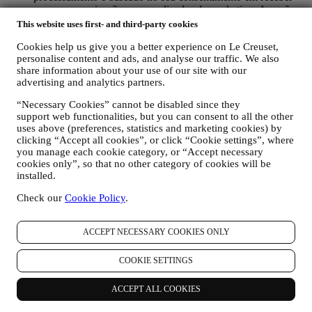
nossas comunicações personalizadas de marketing. A opção
de inscrição pode ser exercida nos pontos em que as
This website uses first- and third-party cookies
informações pessoais são coletadas, marcando a caixa de
seleção. Desativar: você pode parar de receber nossas
Cookies help us give you a better experience on Le Creuset,
personalise content and ads, and analyse our traffic. We also
atualizações a qualquer momento, gratuitamente, clicando no
share information about your use of our site with our
botão de cancelamento de inscrição no final de qualquer
advertising and analytics partners.
newsletter. Se preferir, pode fazê-lo entrando em contato
connosco através de
privacy@lecreuset.com
.
“Necessary Cookies” cannot be disabled since they
RE-TARGETING / AJUSTAR AS NOSSAS OFERTAS E
support web functionalities, but you can consent to all the other
MELHORAR A EXPERIÊNCIA AO CLIENTE.
uses above (preferences, statistics and marketing cookies) by
Gostaríamos de usar os seus dados para personalizar nossos
clicking “Accept all cookies”, or click “Cookie settings”, where
serviços e ofertas de acordo com suas necessidades e
you manage each cookie category, or “Accept necessary
preferências para fornecer uma experiência personalizada ao
cookies only”, so that no other category of cookies will be
cliente Le Creuset. Faremos isso analisando os seus hábitos
installed.
ou interesses, por exemplo, em relação aos produtos mais
visualizados, sua interação connosco nas redes sociais, quais
Check our
Cookie Policy
.
páginas do nosso site que visita, qual o conteúdo das nossas
ofertas que lê, etc. Fazemos isso principalmente por meio de
ACCEPT NECESSARY COOKIES ONLY
cookies e tecnologias similares (incluindo pixels de
rastreamento em e-mail) também em combinação com os seus
dados e preferências recolhidas assim que subscrever as
COOKIE SETTINGS
nossas comunicações de marketing personalizadas. Usaremos
essas informações para gerir nossa publicidade em outros
ACCEPT ALL COOKIES
sites, conceder acesso a conteúdo específico, adaptar o
conteúdo ou as ofertas que vê no site ou, se concordar em