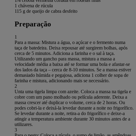
1/4 cebola vermelha cortada em rodelas finas
1 chávena de rúcula
115 g de queijo de cabra desfeito
Preparação
1
Para a massa: Mistura a água, o açúcar e o fermento numa
taça de batedeira. Deixa repousar até surgirem bolhas, após
cerca de 5 minutos. Adiciona a farinha e o sal à taça.
Utilizando um gancho para massa, mistura a massa a
velocidade média a baixa até se formar uma bola e afastar-se
dos lados da taça – cerca de 8-10 minutos. Se a massa estiver
demasiado húmida e pegajosa, adiciona 1 colher de sopa de
farinha e mistura, adicionando mais se necessário.
2
Unta uma tigela limpa com azeite. Coloca a massa na tigela e
cobre com um pano molhado ou película aderente. Deixa a
massa crescer até duplicar o volume, cerca de 2 horas. Ou
podes cobri-la e deixá-la levedar durante a noite no frigorífico.
Se levedar durante a noite, retira-a do frigorífico e deixe-a
atingir a temperatura ambiente durante 30 minutos antes de a
utilizares.
3
Para o pesto: Coloca a rúcula, o sumo de limão, as amêndoas,