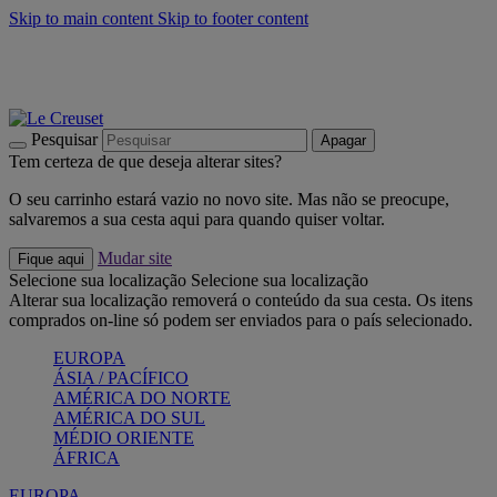
Skip to main content
Skip to footer content
Últimas unidades: poupe até -40%:
Compre já
Churrascos e piquenique: Cria o seu verão com a Le Creuset
Compre já
Descubra a coleção Jardin e Pétala
Compre já
Pesquisar
Apagar
Tem certeza de que deseja alterar sites?
O seu carrinho estará vazio no novo site. Mas não se preocupe,
salvaremos a sua cesta aqui para quando quiser voltar.
Mudar site
Fique aqui
Selecione sua localização
Selecione sua localização
Alterar sua localização removerá o conteúdo da sua cesta. Os itens
comprados on-line só podem ser enviados para o país selecionado.
EUROPA
ÁSIA / PACÍFICO
AMÉRICA DO NORTE
AMÉRICA DO SUL
MÉDIO ORIENTE
ÁFRICA
EUROPA