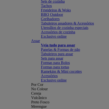
Sets de cozinha
Tachos
Frigideiras & Woks
BBQ Outdoor
Grelhadores
Tabuleiros assadores & Acessórios
Utensílios de cozinha especiais
Acessórios de cozinha
Exclusivo online
Assar
Veja tudo para assar
Panelas & Formas de pão
Tabuleiros para assar
Sets para assar
Formas para Bolos
Formas para tortas
Ramekins & Mini cocottes
Acessórios
Exclusivo online
Por Cor
No Colour
Cereja
Vulcânico
Preto Fosco
Merengue