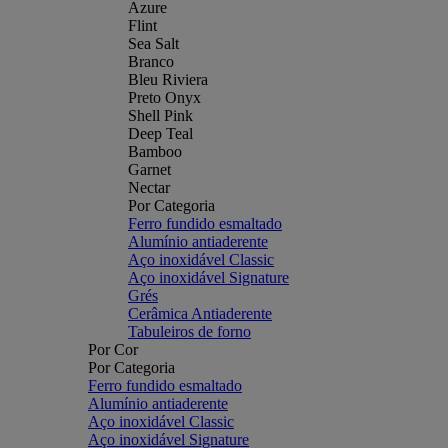
Azure
Flint
Sea Salt
Branco
Bleu Riviera
Preto Onyx
Shell Pink
Deep Teal
Bamboo
Garnet
Nectar
Por Categoria
Ferro fundido esmaltado
Alumínio antiaderente
Aço inoxidável Classic
Aço inoxidável Signature
Grés
Cerâmica Antiaderente
Tabuleiros de forno
Por Cor
Por Categoria
Ferro fundido esmaltado
Alumínio antiaderente
Aço inoxidável Classic
Aço inoxidável Signature