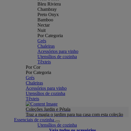
Bleu Riviera
Chambray
Preto Onyx
Bamboo
Nectar
Nuit
Por Categoria
Grés
Chaleiras
Acessórios para vinho
Utensílios de cozinha
Têxteis
Por Cor
Por Categoria
Grés
Chaleiras
Acessórios para vinho
Utensílios de cozinha
Têxteis
Coleções Jardin e Pétala
Traz a magia o jardim para tua casa com esta coleção
Essenciais de cozinha
Utensílios de cozinha
Veja todos os acessórios