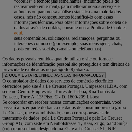
“cookies” e tecnologias semelhantes (incluindo pixels de
rastreamento em e-mail), para melhorar nossos serviços e
anúncios ou para nossa análise estatística - na maioria dos
casos, nós não conseguiremos identificá-lo com essas
informações técnicas. Para obter informações sobre coleta de
dados através de cookies, consulte nossa Política de Cookies
aqui
.
seus comentários, solicitações, reclamações, perguntas ou
interações connosco (por exemplo, suas mensagens, chats,
posts em redes sociais, e-mails ou telefonemas).
Os dados pessoais reunidos quando utiliza o site ou fornece
informações de identificação pessoal são protegidos e tem direitos de
privacidade explicados no parágrafo 8) abaixo.
2. QUEM ESTÁ REUNINDO AS SUAS INFORMAÇÕES?
O controlador de dados dos serviços de comércio eletrônico
oferecidos pelo site é a Le Creuset Portugal, Unipessoal LDA, com
sede no Centro Empresarial Torres de Lisboa, Rua Tomás da
Fonseca, Torre A, 13º Piso, C - D, 1600-209 Lisboa.
Se concordar em receber nossas comunicações comerciais, você
passará a fazer parte do banco de dados de consumidores do grupo
Le Creuset, que é administrado, como corresponsáveis do
tratamento de dados, pela Le Creuset Portugal e pelo Le Creuset
Group AG, com sede em Neuhofstrasse 4 , Baar, Zugo, 6340 Suíça
(cujo representante designado na EU é a Le Creuset SL, NIF