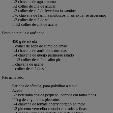
1/2 chávena de água morna
1/2 colher de chá de açúcar
1/2 colher de chá de levedura instantânea
1 ½ chávena de farinha multiusos, mais extra, se necessário
1/2 colher de chá de sal
1 1/2 colher de chá de azeite
Pesto de rúcula e amêndoa:
450 g de rúcula
1 colher de sopa de sumo de limão
1/4 chávena de amêndoas torradas
1/4 chávena de queijo parmesão ralado
1 1/2 colher de chá de alho picado
1 chávena de azeite
1 colher de chá de sal
Pão achatado:
Farinha de sêmola, para polvilhar a tábua
Azeite
1/2 beterraba cozida pequena, cortada em fatias finas
115 g de cogumelos pleurotus
1/4 chávena de tomate cherry cortado ao meio
1/2 pimento vermelho cortado em rodelas finas