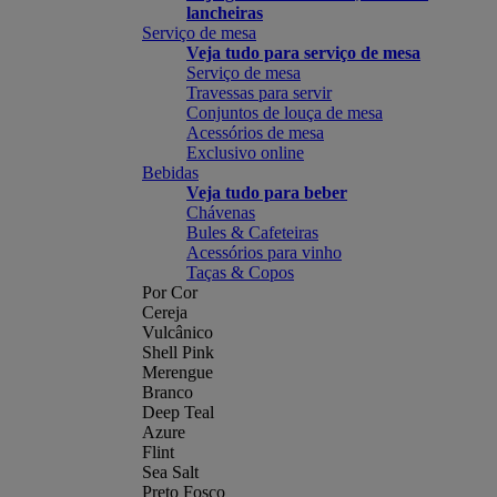
lancheiras
Serviço de mesa
Veja tudo para serviço de mesa
Serviço de mesa
Travessas para servir
Conjuntos de louça de mesa
Acessórios de mesa
Exclusivo online
Bebidas
Veja tudo para beber
Chávenas
Bules & Cafeteiras
Acessórios para vinho
Taças & Copos
Por Cor
Cereja
Vulcânico
Shell Pink
Merengue
Branco
Deep Teal
Azure
Flint
Sea Salt
Preto Fosco