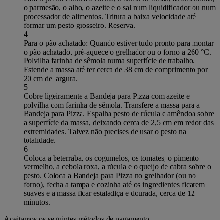
o parmesão, o alho, o azeite e o sal num liquidificador ou num
processador de alimentos. Tritura a baixa velocidade até
formar um pesto grosseiro. Reserva.
4
Para o pão achatado: Quando estiver tudo pronto para montar
o pão achatado, pré-aquece o grelhador ou o forno a 260 °C.
Polvilha farinha de sêmola numa superfície de trabalho.
Estende a massa até ter cerca de 38 cm de comprimento por
20 cm de largura.
5
Cobre ligeiramente a Bandeja para Pizza com azeite e
polvilha com farinha de sêmola. Transfere a massa para a
Bandeja para Pizza. Espalha pesto de rúcula e amêndoa sobre
a superfície da massa, deixando cerca de 2,5 cm em redor das
extremidades. Talvez não precises de usar o pesto na
totalidade.
6
Coloca a beterraba, os cogumelos, os tomates, o pimento
vermelho, a cebola roxa, a rúcula e o queijo de cabra sobre o
pesto. Coloca a Bandeja para Pizza no grelhador (ou no
forno), fecha a tampa e cozinha até os ingredientes ficarem
suaves e a massa ficar estaladiça e dourada, cerca de 12
minutos.
Aceitamos os seguintes métodos de pagamento