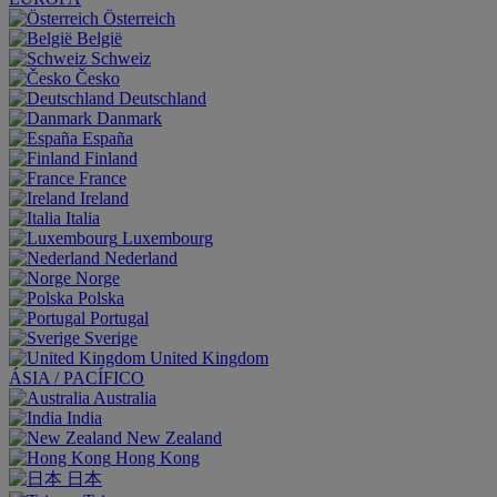
Österreich
België
Schweiz
Česko
Deutschland
Danmark
España
Finland
France
Ireland
Italia
Luxembourg
Nederland
Norge
Polska
Portugal
Sverige
United Kingdom
ÁSIA / PACÍFICO
Australia
India
New Zealand
Hong Kong
日本