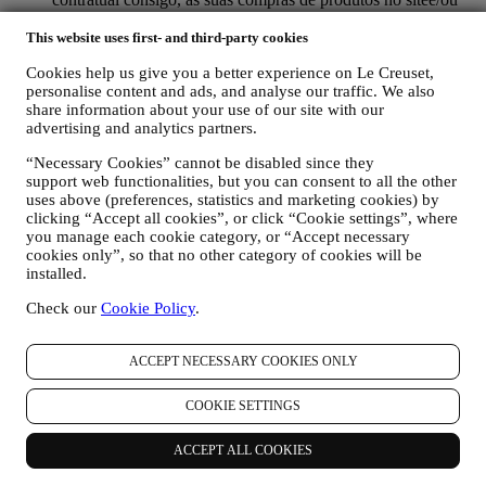
nas nossas lojas Le Creuset, do seu uso do site, qualquer
This website uses first- and third-party cookies
assistência pós-venda subsequente ou a sua participação nos
nossos concursos. Podemos ter que processar alguns dados
Cookies help us give you a better experience on Le Creuset,
sobre si para fins administrativos relacionados com o nosso
personalise content and ads, and analyse our traffic. We also
relacionamento contratual, como contabilidade, cobrança e
share information about your use of our site with our
auditoria, verificação de cartão de pagamento, triagem de
advertising and analytics partners.
fraude, segurança, proteção, testes de sistemas, manutenção e
análise estatística. Ocasionalmente, talvez seja necessário
“Necessary Cookies” cannot be disabled since they
entrar em contato consigo por razões administrativas ou
support web functionalities, but you can consent to all the other
operacionais, como por exemplo, para lhe enviar a sua
uses above (preferences, statistics and marketing cookies) by
confirmação de compra. Também usaremos os seus dados
clicking “Accept all cookies”, or click “Cookie settings”, where
pessoais para responder às suas solicitações enviadas através
you manage each cookie category, or “Accept necessary
dos formulários do site ou de outros canais. Podemos
cookies only”, so that no other category of cookies will be
processar os seus dados com base no nosso interesse legítimo
installed.
(devidamente equilibrado com os seus direitos e liberdades)
Check our
Cookie Policy
.
para lhe enviar e-mails de seguimento no caso de ter
adicionado itens no nosso carrinho online sem completar a
compra. No caso de não finalizar a compra dentro de um
ACCEPT NECESSARY COOKIES ONLY
determinado período de tempo, não lhe serão enviadas mais
comunicações de seguimento.
COOKIE SETTINGS
PARA O INFORMAR SOBRE NOVIDADES OU
OFERTAS SOBRE PRODUTOS LE CREUSET. Se
consentiu em fazer (por exemplo, ao assinar a nossa
ACCEPT ALL COOKIES
newsletter ao criar uma conta no nosso site), enviaremos