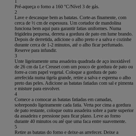
1
Pré-aqueça o forno a 160 °C/Nível 3 de gás.
2
Lave e descasque bem as batatas. Corte-as finamente, com
cerca de ½ cm de espessura. Um cortador de mandolina
funciona bem aqui para garantir fatias uniformes. Numa
frigideira pequena, derreta a gordura de pato em lume brando.
Depois de derretida, adicione o alho preto e a salva e cozinhe
durante cerca de 1-2 minutos, até o alho ficar perfumado.
Reserve para infundir.
3
Unte ligeiramente uma assadeira quadrada de aço inoxidável
de 26 cm da Le Creuset com um pouco de gordura de pato ou
forre-a com papel vegetal. Coloque a gordura de pato
arrefecida numa tigela grande, retire a salva e esprema o alho
preto das peles. Adicione as batatas fatiadas com sal e pimenta
e misture para envolver.
4
Comece a comocar as batatas fatiadas em camadas,
sobrepondo ligeiramente cada fatia. Verta por cima a gordura
de pato restante, coloque outra assadeira sobre a parte superior
da assadeira e pressione para ficar plano. Leve ao forno
durante 40 minutos ou até que uma faca entre suavemente.
5
Retire as batatas do forno e deixe-as arrefecer. Deixe a