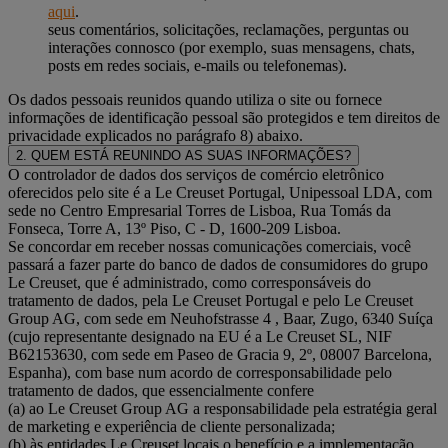
aqui
.
seus comentários, solicitações, reclamações, perguntas ou
interações connosco (por exemplo, suas mensagens, chats,
posts em redes sociais, e-mails ou telefonemas).
Os dados pessoais reunidos quando utiliza o site ou fornece
informações de identificação pessoal são protegidos e tem direitos de
privacidade explicados no parágrafo 8) abaixo.
2. QUEM ESTÁ REUNINDO AS SUAS INFORMAÇÕES?
O controlador de dados dos serviços de comércio eletrônico
oferecidos pelo site é a Le Creuset Portugal, Unipessoal LDA, com
sede no Centro Empresarial Torres de Lisboa, Rua Tomás da
Fonseca, Torre A, 13º Piso, C - D, 1600-209 Lisboa.
Se concordar em receber nossas comunicações comerciais, você
passará a fazer parte do banco de dados de consumidores do grupo
Le Creuset, que é administrado, como corresponsáveis do
tratamento de dados, pela Le Creuset Portugal e pelo Le Creuset
Group AG, com sede em Neuhofstrasse 4 , Baar, Zugo, 6340 Suíça
(cujo representante designado na EU é a Le Creuset SL, NIF
B62153630, com sede em Paseo de Gracia 9, 2º, 08007 Barcelona,
Espanha), com base num acordo de corresponsabilidade pelo
tratamento de dados, que essencialmente confere
(a) ao Le Creuset Group AG a responsabilidade pela estratégia geral
de marketing e experiência de cliente personalizada;
(b) às entidades Le Creuset locais o benefício e a implementação