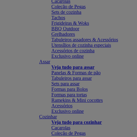
Caçarolas
Coleção de Pegas
Sets de cozinha
Tachos
Frigideiras & Woks
BBQ Outdoor
Grelhadores
Tabuleiros assadores & Acessórios
Utensílios de cozinha especiais
Acessórios de cozinha
Exclusivo online
Assar
Veja tudo para assar
Panelas & Formas de pão
Tabuleiros para assar
Sets para assar
Formas para Bolos
Formas para tortas
Ramekins & Mini cocottes
Acessórios
Exclusivo online
Cozinhar
Veja tudo para cozinhar
Caçarolas
Coleção de Pegas