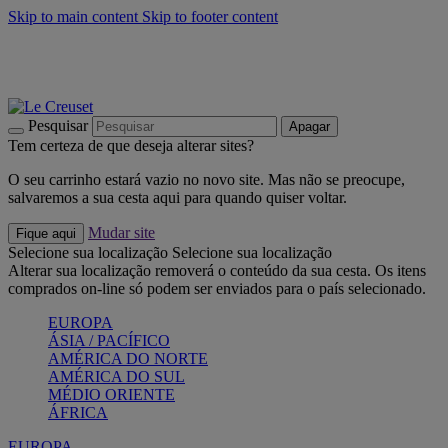
Skip to main content
Skip to footer content
Últimas unidades: poupe até -40%:
Compre já
Churrascos e piquenique: Cria o seu verão com a Le Creuset
Compre já
Descubra a coleção Jardin e Pétala
Compre já
Pesquisar
Apagar
Tem certeza de que deseja alterar sites?
O seu carrinho estará vazio no novo site. Mas não se preocupe,
salvaremos a sua cesta aqui para quando quiser voltar.
Mudar site
Fique aqui
Selecione sua localização
Selecione sua localização
Alterar sua localização removerá o conteúdo da sua cesta. Os itens
comprados on-line só podem ser enviados para o país selecionado.
EUROPA
ÁSIA / PACÍFICO
AMÉRICA DO NORTE
AMÉRICA DO SUL
MÉDIO ORIENTE
ÁFRICA
EUROPA