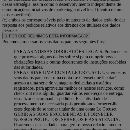
dessa estratégia, assim como o desenvolvimento independente de
comunicações/iniciativas de marketing a nível local (dentro de um
país específico);
(c) ambos os corresponsáveis pelo tratamento de dados terão de dar
resposta aos pedidos relativos aos direitos dos titulares dos dados
pessoais.
3. POR QUE REUNIMOS ESTA INFORMAÇÃO?
Podemos processar os seus dados para os seguintes fins:
PARA AS NOSSAS OBRIGAÇÕES LEGAIS. Podemos ter
que processar alguns dados sobre si para cumprir nossas
obrigações legais e outras decorrentes de instruções recebidas
das autoridades.
PARA CRIAR UMA CONTA LE CREUSET. Usaremos os
seus dados para criar uma conta Le Creuset que lhe dará
acesso a uma série de vantagens dedicadas a usuários
registrados, para aproveitar melhor os nossos serviços, como
check-out mais rápido, guardar vários endereços de entrega,
visualizar e acompanhar pedidos. Esta atividade de
processamento é necessária pois permite-nos fornecer-lhe
estes depois de se tornar titular de uma conta Le Creuset.
GERIR AS SUAS ENCOMENDAS E FORNECER
NOSSOS PRODUTOS, SERVIÇOS E ASSISTÊNCIA.
Usaremos os seus dados para gerir o nosso relacionamento
contratual consigo, as suas compras de produtos no sitee/ou