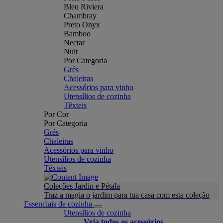
Bleu Riviera
Chambray
Preto Onyx
Bamboo
Nectar
Nuit
Por Categoria
Grés
Chaleiras
Acessórios para vinho
Utensílios de cozinha
Têxteis
Por Cor
Por Categoria
Grés
Chaleiras
Acessórios para vinho
Utensílios de cozinha
Têxteis
Coleções Jardin e Pétala
Traz a magia o jardim para tua casa com esta coleção
Essenciais de cozinha
Utensílios de cozinha
Veja todos os acessórios