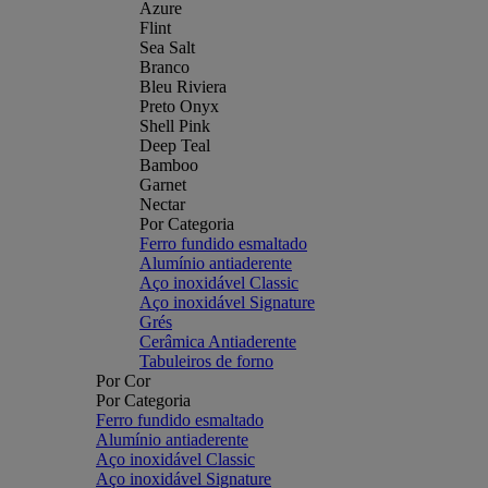
Azure
Flint
Sea Salt
Branco
Bleu Riviera
Preto Onyx
Shell Pink
Deep Teal
Bamboo
Garnet
Nectar
Por Categoria
Ferro fundido esmaltado
Alumínio antiaderente
Aço inoxidável Classic
Aço inoxidável Signature
Grés
Cerâmica Antiaderente
Tabuleiros de forno
Por Cor
Por Categoria
Ferro fundido esmaltado
Alumínio antiaderente
Aço inoxidável Classic
Aço inoxidável Signature