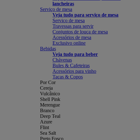
lancheiras
Serviço de mesa
Veja tudo para serviço de mesa
Serviço de mesa
Travessas para servir
Conjuntos de louça de mesa
Acessórios de mesa
Exclusivo online
Bebidas
Veja tudo para beber
Chávenas
Bules & Cafeteiras
Acessórios para vinho
Taças & Copos
Por Cor
Cereja
Vulcânico
Shell Pink
Merengue
Branco
Deep Teal
Azure
Flint
Sea Salt
Preto Fosco