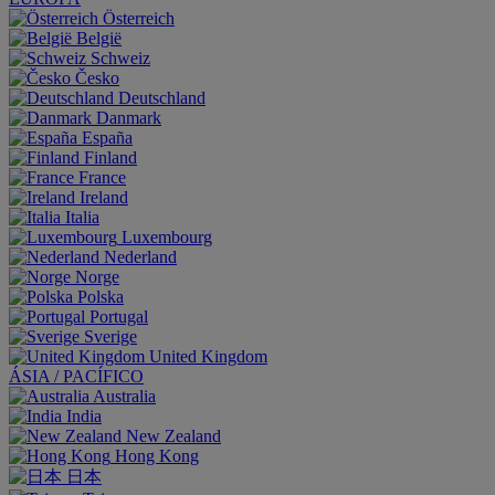
Österreich
België
Schweiz
Česko
Deutschland
Danmark
España
Finland
France
Ireland
Italia
Luxembourg
Nederland
Norge
Polska
Portugal
Sverige
United Kingdom
ÁSIA / PACÍFICO
Australia
India
New Zealand
Hong Kong
日本