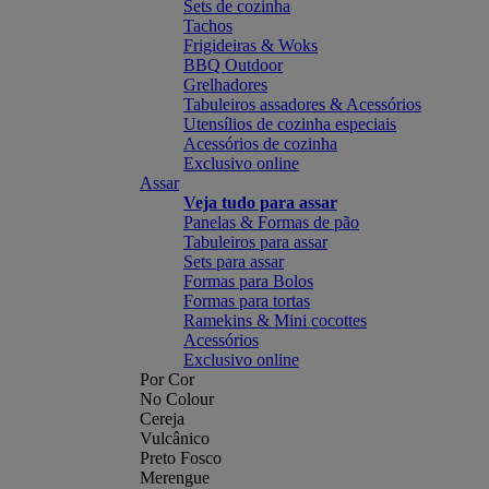
Sets de cozinha
Tachos
Frigideiras & Woks
BBQ Outdoor
Grelhadores
Tabuleiros assadores & Acessórios
Utensílios de cozinha especiais
Acessórios de cozinha
Exclusivo online
Assar
Veja tudo para assar
Panelas & Formas de pão
Tabuleiros para assar
Sets para assar
Formas para Bolos
Formas para tortas
Ramekins & Mini cocottes
Acessórios
Exclusivo online
Por Cor
No Colour
Cereja
Vulcânico
Preto Fosco
Merengue