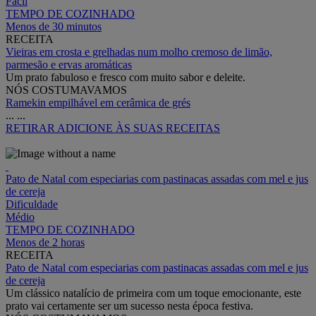
Fácil
TEMPO DE COZINHADO
Menos de 30 minutos
RECEITA
Vieiras em crosta e grelhadas num molho cremoso de limão,
parmesão e ervas aromáticas
Um prato fabuloso e fresco com muito sabor e deleite.
NÓS COSTUMAVAMOS
Ramekin empilhável em cerâmica de grés
...
...
RETIRAR
ADICIONE ÀS SUAS RECEITAS
Pato de Natal com especiarias com pastinacas assadas com mel e jus
de cereja
Dificuldade
Médio
TEMPO DE COZINHADO
Menos de 2 horas
RECEITA
Pato de Natal com especiarias com pastinacas assadas com mel e jus
de cereja
Um clássico natalício de primeira com um toque emocionante, este
prato vai certamente ser um sucesso nesta época festiva.