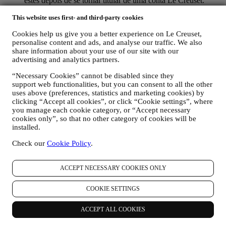
estes depois de se tornar titular de uma conta Le Creuset.
GERIR AS SUAS ENCOMENDAS E FORNECER
This website uses first- and third-party cookies
NOSSOS PRODUTOS, SERVIÇOS E ASSISTÊNCIA.
Usaremos os seus dados para gerir o nosso relacionamento
Cookies help us give you a better experience on Le Creuset,
contratual consigo, as suas compras de produtos no sitee/ou
personalise content and ads, and analyse our traffic. We also
nas nossas lojas Le Creuset, do seu uso do site, qualquer
share information about your use of our site with our
assistência pós-venda subsequente ou a sua participação nos
advertising and analytics partners.
nossos concursos. Podemos ter que processar alguns dados
sobre si para fins administrativos relacionados com o nosso
“Necessary Cookies” cannot be disabled since they
relacionamento contratual, como contabilidade, cobrança e
support web functionalities, but you can consent to all the other
auditoria, verificação de cartão de pagamento, triagem de
uses above (preferences, statistics and marketing cookies) by
fraude, segurança, proteção, testes de sistemas, manutenção e
clicking “Accept all cookies”, or click “Cookie settings”, where
análise estatística. Ocasionalmente, talvez seja necessário
you manage each cookie category, or “Accept necessary
entrar em contato consigo por razões administrativas ou
cookies only”, so that no other category of cookies will be
operacionais, como por exemplo, para lhe enviar a sua
installed.
confirmação de compra. Também usaremos os seus dados
Check our
Cookie Policy
.
pessoais para responder às suas solicitações enviadas através
dos formulários do site ou de outros canais. Podemos
processar os seus dados com base no nosso interesse legítimo
ACCEPT NECESSARY COOKIES ONLY
(devidamente equilibrado com os seus direitos e liberdades)
para lhe enviar e-mails de seguimento no caso de ter
COOKIE SETTINGS
adicionado itens no nosso carrinho online sem completar a
compra. No caso de não finalizar a compra dentro de um
determinado período de tempo, não lhe serão enviadas mais
ACCEPT ALL COOKIES
comunicações de seguimento.