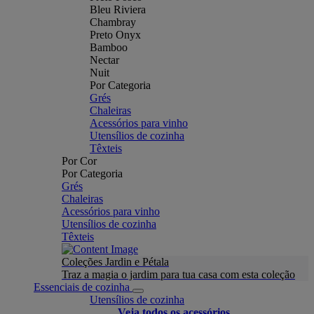
Bleu Riviera
Chambray
Preto Onyx
Bamboo
Nectar
Nuit
Por Categoria
Grés
Chaleiras
Acessórios para vinho
Utensílios de cozinha
Têxteis
Por Cor
Por Categoria
Grés
Chaleiras
Acessórios para vinho
Utensílios de cozinha
Têxteis
Coleções Jardin e Pétala
Traz a magia o jardim para tua casa com esta coleção
Essenciais de cozinha
Utensílios de cozinha
Veja todos os acessórios