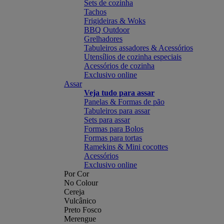
Sets de cozinha
Tachos
Frigideiras & Woks
BBQ Outdoor
Grelhadores
Tabuleiros assadores & Acessórios
Utensílios de cozinha especiais
Acessórios de cozinha
Exclusivo online
Assar
Veja tudo para assar
Panelas & Formas de pão
Tabuleiros para assar
Sets para assar
Formas para Bolos
Formas para tortas
Ramekins & Mini cocottes
Acessórios
Exclusivo online
Por Cor
No Colour
Cereja
Vulcânico
Preto Fosco
Merengue