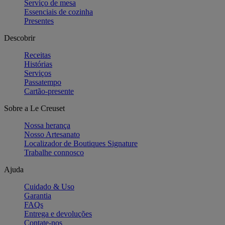
Serviço de mesa
Essenciais de cozinha
Presentes
Descobrir
Receitas
Histórias
Serviços
Passatempo
Cartão-presente
Sobre a Le Creuset
Nossa herança
Nosso Artesanato
Localizador de Boutiques Signature
Trabalhe connosco
Ajuda
Cuidado & Uso
Garantia
FAQs
Entrega e devoluções
Contate-nos