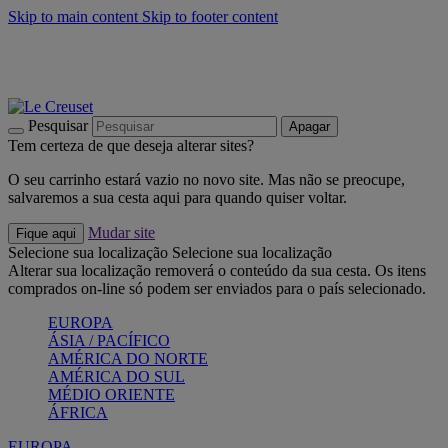
Skip to main content
Skip to footer content
Últimas unidades: poupe até -40%:
Compre já
Churrascos e piquenique: Cria o seu verão com a Le Creuset
Compre já
Descubra a coleção Jardin e Pétala
Compre já
Pesquisar
Apagar
Tem certeza de que deseja alterar sites?
O seu carrinho estará vazio no novo site. Mas não se preocupe,
salvaremos a sua cesta aqui para quando quiser voltar.
Mudar site
Fique aqui
Selecione sua localização
Selecione sua localização
Alterar sua localização removerá o conteúdo da sua cesta. Os itens
comprados on-line só podem ser enviados para o país selecionado.
EUROPA
ÁSIA / PACÍFICO
AMÉRICA DO NORTE
AMÉRICA DO SUL
MÉDIO ORIENTE
ÁFRICA
EUROPA