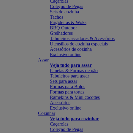
Caçarolas
Coleção de Pegas
Sets de cozinha
Tachos
Frigideiras & Woks
BBQ Outdoor
Grelhadores
Tabuleiros assadores & Acessórios
Utensílios de cozinha especiais
Acessórios de cozinha
Exclusivo online
Assar
Veja tudo para assar
Panelas & Formas de pão
Tabuleiros para assar
Sets para assar
Formas para Bolos
Formas para tortas
Ramekins & Mini cocottes
Acessórios
Exclusivo online
Cozinhar
Veja tudo para cozinhar
Caçarolas
Coleção de Pegas