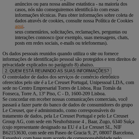
anúncios ou para nossa análise estatística - na maioria dos
casos, nós não conseguiremos identificá-lo com essas
informações técnicas. Para obter informações sobre coleta de
dados através de cookies, consulte nossa Política de Cookies
aqui
.
seus comentários, solicitações, reclamações, perguntas ou
interações connosco (por exemplo, suas mensagens, chats,
posts em redes sociais, e-mails ou telefonemas).
Os dados pessoais reunidos quando utiliza o site ou fornece
informações de identificação pessoal são protegidos e tem direitos de
privacidade explicados no parágrafo 8) abaixo.
2. QUEM ESTÁ REUNINDO AS SUAS INFORMAÇÕES?
O controlador de dados dos serviços de comércio eletrônico
oferecidos pelo site é a Le Creuset Portugal, Unipessoal LDA, com
sede no Centro Empresarial Torres de Lisboa, Rua Tomás da
Fonseca, Torre A, 13º Piso, C - D, 1600-209 Lisboa.
Se concordar em receber nossas comunicações comerciais, você
passará a fazer parte do banco de dados de consumidores do grupo
Le Creuset, que é administrado, como corresponsáveis do
tratamento de dados, pela Le Creuset Portugal e pelo Le Creuset
Group AG, com sede em Neuhofstrasse 4 , Baar, Zugo, 6340 Suíça
(cujo representante designado na EU é a Le Creuset SL, NIF
B62153630, com sede em Paseo de Gracia 9, 2º, 08007 Barcelona,
Espanha), com base num acordo de corresponsabilidade pelo