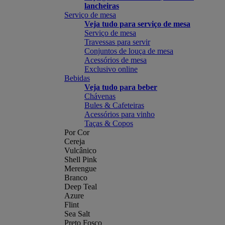
lancheiras
Serviço de mesa
Veja tudo para serviço de mesa
Serviço de mesa
Travessas para servir
Conjuntos de louça de mesa
Acessórios de mesa
Exclusivo online
Bebidas
Veja tudo para beber
Chávenas
Bules & Cafeteiras
Acessórios para vinho
Taças & Copos
Por Cor
Cereja
Vulcânico
Shell Pink
Merengue
Branco
Deep Teal
Azure
Flint
Sea Salt
Preto Fosco