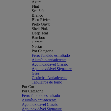
Azure
Flint
Sea Salt
Branco
Bleu Riviera
Preto Onyx
Shell Pink
Deep Teal
Bamboo
Garnet
Nectar
Por Categoria
Ferro fundido esmaltado
Alumínio antiaderente
Aço inoxidável Classic
Aço inoxidável Signature
Grés
Cerâmica Antiaderente
Tabuleiros de forno
Por Cor
Por Categoria
Ferro fundido esmaltado
Alumínio antiaderente
Aço inoxidável Classic
Aço inoxidável Signature