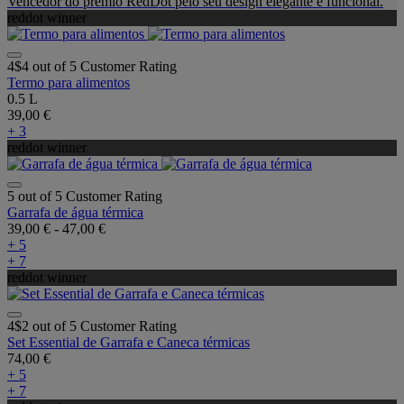
Vencedor do prémio RedDot pelo seu design elegante e funcional.
reddot winner
4$4 out of 5 Customer Rating
Termo para alimentos
0.5 L
39,00 €
+ 3
reddot winner
5 out of 5 Customer Rating
Garrafa de água térmica
39,00 €
-
47,00 €
+ 5
+ 7
reddot winner
4$2 out of 5 Customer Rating
Set Essential de Garrafa e Caneca térmicas
74,00 €
+ 5
+ 7