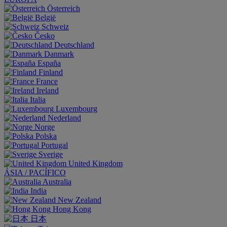
Österreich
België
Schweiz
Česko
Deutschland
Danmark
España
Finland
France
Ireland
Italia
Luxembourg
Nederland
Norge
Polska
Portugal
Sverige
United Kingdom
ÁSIA / PACÍFICO
Australia
India
New Zealand
Hong Kong
日本