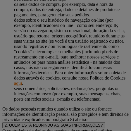
os seus dados de compra, por exemplo, data e hora da
compra, dados de entrega, dados e detalhes de produtos e
pagamentos, para gerenciar seus pedidos.
dados sobre o seu histórico de navegação on-line (por
exemplo, identificadores on-line - como seu endereço IP,
versão do navegador, sistema operacional, duração da visita,
usuário que retorna, origem geográfica), reunidos durante as
suas visitas ao site (se você é um usuário registrado ou não),
usando registros e / ou tecnologias de rastreamento como
“cookies” e tecnologias semelhantes (incluindo pixels de
rastreamento em e-mail), para melhorar nossos serviços e
anúncios ou para nossa análise estatística - na maioria dos
casos, nós não conseguiremos identificá-lo com essas
informações técnicas. Para obter informações sobre coleta de
dados através de cookies, consulte nossa Política de Cookies
aqui
.
seus comentários, solicitações, reclamações, perguntas ou
interações connosco (por exemplo, suas mensagens, chats,
posts em redes sociais, e-mails ou telefonemas).
Os dados pessoais reunidos quando utiliza o site ou fornece
informações de identificação pessoal são protegidos e tem direitos de
privacidade explicados no parágrafo 8) abaixo.
2. QUEM ESTÁ REUNINDO AS SUAS INFORMAÇÕES?
O controlador de dados dos serviços de comércio eletrônico