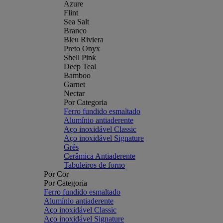
Azure
Flint
Sea Salt
Branco
Bleu Riviera
Preto Onyx
Shell Pink
Deep Teal
Bamboo
Garnet
Nectar
Por Categoria
Ferro fundido esmaltado
Alumínio antiaderente
Aço inoxidável Classic
Aço inoxidável Signature
Grés
Cerâmica Antiaderente
Tabuleiros de forno
Por Cor
Por Categoria
Ferro fundido esmaltado
Alumínio antiaderente
Aço inoxidável Classic
Aço inoxidável Signature