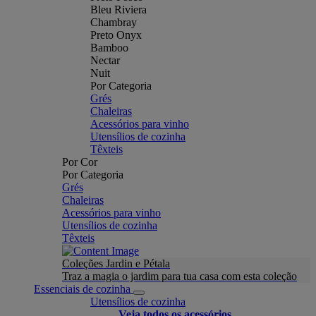
Bleu Riviera
Chambray
Preto Onyx
Bamboo
Nectar
Nuit
Por Categoria
Grés
Chaleiras
Acessórios para vinho
Utensílios de cozinha
Têxteis
Por Cor
Por Categoria
Grés
Chaleiras
Acessórios para vinho
Utensílios de cozinha
Têxteis
Coleções Jardin e Pétala
Traz a magia o jardim para tua casa com esta coleção
Essenciais de cozinha
Utensílios de cozinha
Veja todos os acessórios