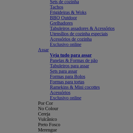
Sets de cozinha
Tachos
Frigideiras & Woks
BBQ Outdoor
Grelhadores
Tabuleiros assadores & Acessórios
Utensílios de cozinha especiais
Acessórios de cozinha
Exclusivo online
Assar
Veja tudo para assar
Panelas & Formas de pão
Tabuleiros para assar
Sets para assar
Formas para Bolos
Formas para tortas
Ramekins & Mini cocottes
Acessórios
Exclusivo online
Por Cor
No Colour
Cereja
Vulcânico
Preto Fosco
Merengue