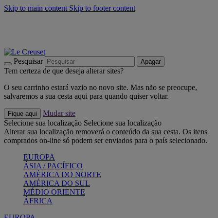
Skip to main content
Skip to footer content
Últimas unidades: poupe até -40%:
Compre já
Churrascos e piquenique: Cria o seu verão com a Le Creuset
Compre já
Descubra a coleção Jardin e Pétala
Compre já
Pesquisar
Apagar
Tem certeza de que deseja alterar sites?
O seu carrinho estará vazio no novo site. Mas não se preocupe,
salvaremos a sua cesta aqui para quando quiser voltar.
Mudar site
Fique aqui
Selecione sua localização
Selecione sua localização
Alterar sua localização removerá o conteúdo da sua cesta. Os itens
comprados on-line só podem ser enviados para o país selecionado.
EUROPA
ÁSIA / PACÍFICO
AMÉRICA DO NORTE
AMÉRICA DO SUL
MÉDIO ORIENTE
ÁFRICA
EUROPA