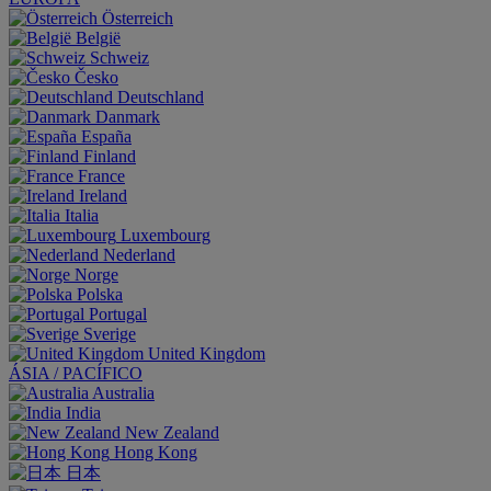
Österreich
België
Schweiz
Česko
Deutschland
Danmark
España
Finland
France
Ireland
Italia
Luxembourg
Nederland
Norge
Polska
Portugal
Sverige
United Kingdom
ÁSIA / PACÍFICO
Australia
India
New Zealand
Hong Kong
日本