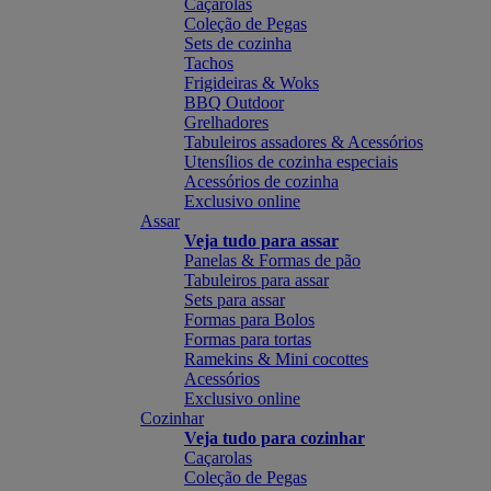
Caçarolas
Coleção de Pegas
Sets de cozinha
Tachos
Frigideiras & Woks
BBQ Outdoor
Grelhadores
Tabuleiros assadores & Acessórios
Utensílios de cozinha especiais
Acessórios de cozinha
Exclusivo online
Assar
Veja tudo para assar
Panelas & Formas de pão
Tabuleiros para assar
Sets para assar
Formas para Bolos
Formas para tortas
Ramekins & Mini cocottes
Acessórios
Exclusivo online
Cozinhar
Veja tudo para cozinhar
Caçarolas
Coleção de Pegas