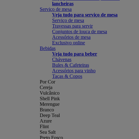
lancheiras
Serviço de mesa
Veja tudo para serviço de mesa
Serviço de mesa
Travessas para servir
Conjuntos de louça de mesa
Acessórios de mesa
Exclusivo online
Bebidas
Veja tudo para beber
Chávenas
Bules & Cafeteiras
Acessórios para vinho
Taças & Copos
Por Cor
Cereja
Vulcânico
Shell Pink
Merengue
Branco
Deep Teal
Azure
Flint
Sea Salt
Preto Fosco