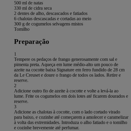
500 ml de natas
330 ml de cidra seca
2 dentes de alho, descascados e fatiados
6 chalotas descascadas e cortadas ao meio
300 g de cogumelos selvagens mistos
Tomilho
Preparação
1
Tempere os pedaços de frango generosamente com sal e
pimenta preta. Aqueça em lume médio-alto um pouco de
azeite na cocotte baixa Signature em ferro fundido de 28 cm
da Le Creuset e doure o frango de todos os lados. Retire e
reserve.
2
Adicione outro fio de azeite à cocotte e volte a levá-la ao
lume. Frite os cogumelos em dois lotes até ficarem dourados e
reserve.
3
Adicione as chalotas à cocotte, com o lado cortado virado
para baixo, e cozinhe até começarem a amolecer e caramelizar
à volta das extremidades. Introduza o alho fatiado e o tomilho
e cozinhe brevemente até perfumar.