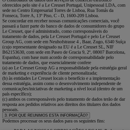
oferecidos pelo site é a Le Creuset Portugal, Unipessoal LDA, com
sede no Centro Empresarial Torres de Lisboa, Rua Tomás da
Fonseca, Torre A, 13º Piso, C - D, 1600-209 Lisboa.
Se concordar em receber nossas comunicações comerciais, você
passará a fazer parte do banco de dados de consumidores do grupo
Le Creuset, que é administrado, como corresponsáveis do
tratamento de dados, pela Le Creuset Portugal e pelo Le Creuset
Group AG, com sede em Neuhofstrasse 4 , Baar, Zugo, 6340 Suíça
(cujo representante designado na EU é a Le Creuset SL, NIF
B62153630, com sede em Paseo de Gracia 9, 2º, 08007 Barcelona,
Espanha), com base num acordo de corresponsabilidade pelo
tratamento de dados, que essencialmente confere
(a) ao Le Creuset Group AG a responsabilidade pela estratégia geral
de marketing e experiência de cliente personalizada;
(b) às entidades Le Creuset locais o benefício e a implementação
dessa estratégia, assim como o desenvolvimento independente de
comunicações/iniciativas de marketing a nível local (dentro de um
país específico);
(c) ambos os corresponsáveis pelo tratamento de dados terão de dar
resposta aos pedidos relativos aos direitos dos titulares dos dados
pessoais.
3. POR QUE REUNIMOS ESTA INFORMAÇÃO?
Podemos processar os seus dados para os seguintes fins: