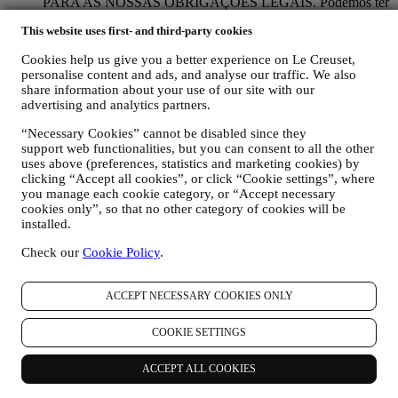
PARA AS NOSSAS OBRIGAÇÕES LEGAIS. Podemos ter
que processar alguns dados sobre si para cumprir nossas
This website uses first- and third-party cookies
obrigações legais e outras decorrentes de instruções recebidas
das autoridades.
Cookies help us give you a better experience on Le Creuset,
PARA CRIAR UMA CONTA LE CREUSET. Usaremos os
personalise content and ads, and analyse our traffic. We also
seus dados para criar uma conta Le Creuset que lhe dará
share information about your use of our site with our
acesso a uma série de vantagens dedicadas a usuários
advertising and analytics partners.
registrados, para aproveitar melhor os nossos serviços, como
check-out mais rápido, guardar vários endereços de entrega,
“Necessary Cookies” cannot be disabled since they
visualizar e acompanhar pedidos. Esta atividade de
support web functionalities, but you can consent to all the other
processamento é necessária pois permite-nos fornecer-lhe
uses above (preferences, statistics and marketing cookies) by
estes depois de se tornar titular de uma conta Le Creuset.
clicking “Accept all cookies”, or click “Cookie settings”, where
you manage each cookie category, or “Accept necessary
GERIR AS SUAS ENCOMENDAS E FORNECER
cookies only”, so that no other category of cookies will be
NOSSOS PRODUTOS, SERVIÇOS E ASSISTÊNCIA.
installed.
Usaremos os seus dados para gerir o nosso relacionamento
contratual consigo, as suas compras de produtos no sitee/ou
Check our
Cookie Policy
.
nas nossas lojas Le Creuset, do seu uso do site, qualquer
assistência pós-venda subsequente ou a sua participação nos
nossos concursos. Podemos ter que processar alguns dados
ACCEPT NECESSARY COOKIES ONLY
sobre si para fins administrativos relacionados com o nosso
relacionamento contratual, como contabilidade, cobrança e
COOKIE SETTINGS
auditoria, verificação de cartão de pagamento, triagem de
fraude, segurança, proteção, testes de sistemas, manutenção e
ACCEPT ALL COOKIES
análise estatística. Ocasionalmente, talvez seja necessário
entrar em contato consigo por razões administrativas ou