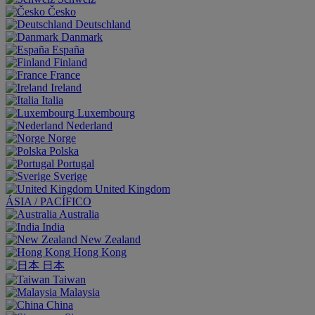
Česko
Deutschland
Danmark
España
Finland
France
Ireland
Italia
Luxembourg
Nederland
Norge
Polska
Portugal
Sverige
United Kingdom
ÁSIA / PACÍFICO
Australia
India
New Zealand
Hong Kong
日本
Taiwan
Malaysia
China