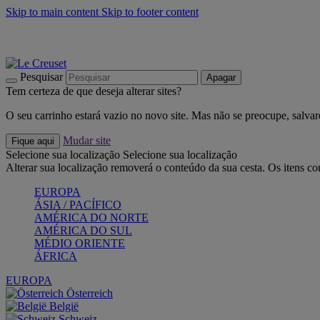
Skip to main content
Skip to footer content
Últimas unidades: poupe até -40%:
Compre já
Churrascos e piquenique: Cria o seu verão com a Le Creuset
Co
Descubra a coleção Jardin e Pétala
Compre já
Pesquisar
Apagar
Tem certeza de que deseja alterar sites?
O seu carrinho estará vazio no novo site. Mas não se preocupe, salvar
Mudar site
Fique aqui
Selecione sua localização
Selecione sua localização
Alterar sua localização removerá o conteúdo da sua cesta. Os itens c
EUROPA
ÁSIA / PACÍFICO
AMÉRICA DO NORTE
AMÉRICA DO SUL
MÉDIO ORIENTE
ÁFRICA
EUROPA
Österreich
België
Schweiz