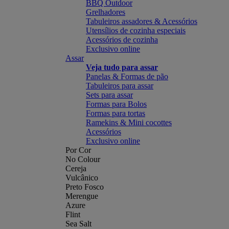
BBQ Outdoor
Grelhadores
Tabuleiros assadores & Acessórios
Utensílios de cozinha especiais
Acessórios de cozinha
Exclusivo online
Assar
Veja tudo para assar
Panelas & Formas de pão
Tabuleiros para assar
Sets para assar
Formas para Bolos
Formas para tortas
Ramekins & Mini cocottes
Acessórios
Exclusivo online
Por Cor
No Colour
Cereja
Vulcânico
Preto Fosco
Merengue
Azure
Flint
Sea Salt