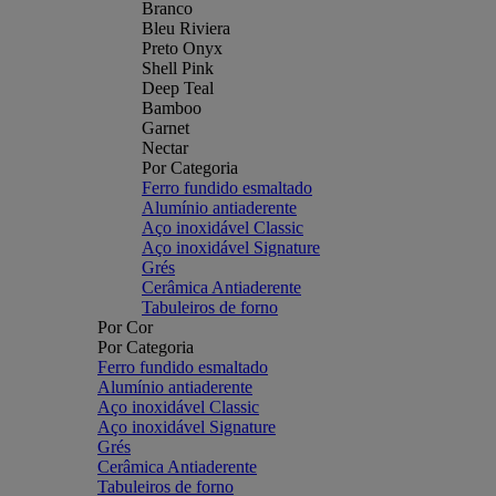
Branco
Bleu Riviera
Preto Onyx
Shell Pink
Deep Teal
Bamboo
Garnet
Nectar
Por Categoria
Ferro fundido esmaltado
Alumínio antiaderente
Aço inoxidável Classic
Aço inoxidável Signature
Grés
Cerâmica Antiaderente
Tabuleiros de forno
Por Cor
Por Categoria
Ferro fundido esmaltado
Alumínio antiaderente
Aço inoxidável Classic
Aço inoxidável Signature
Grés
Cerâmica Antiaderente
Tabuleiros de forno