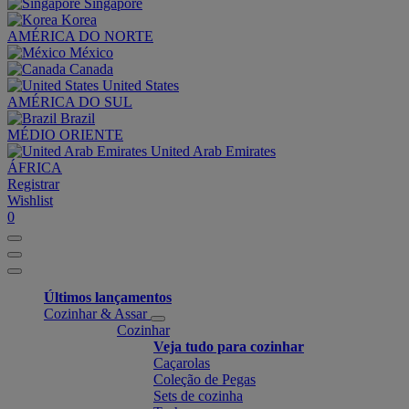
Singapore
Korea
AMÉRICA DO NORTE
México
Canada
United States
AMÉRICA DO SUL
Brazil
MÉDIO ORIENTE
United Arab Emirates
ÁFRICA
Registrar
Wishlist
0
Últimos lançamentos
Cozinhar & Assar
Cozinhar
Veja tudo para cozinhar
Caçarolas
Coleção de Pegas
Sets de cozinha