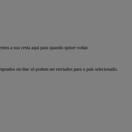
mpre já
emos a sua cesta aqui para quando quiser voltar.
omprados on-line só podem ser enviados para o país selecionado.