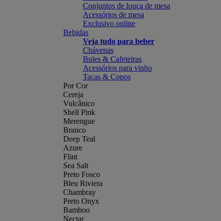
Conjuntos de louça de mesa
Acessórios de mesa
Exclusivo online
Bebidas
Veja tudo para beber
Chávenas
Bules & Cafeteiras
Acessórios para vinho
Taças & Copos
Por Cor
Cereja
Vulcânico
Shell Pink
Merengue
Branco
Deep Teal
Azure
Flint
Sea Salt
Preto Fosco
Bleu Riviera
Chambray
Preto Onyx
Bamboo
Nectar