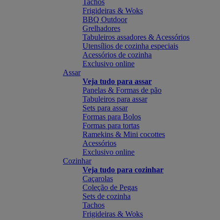
Tachos
Frigideiras & Woks
BBQ Outdoor
Grelhadores
Tabuleiros assadores & Acessórios
Utensílios de cozinha especiais
Acessórios de cozinha
Exclusivo online
Assar
Veja tudo para assar
Panelas & Formas de pão
Tabuleiros para assar
Sets para assar
Formas para Bolos
Formas para tortas
Ramekins & Mini cocottes
Acessórios
Exclusivo online
Cozinhar
Veja tudo para cozinhar
Caçarolas
Coleção de Pegas
Sets de cozinha
Tachos
Frigideiras & Woks