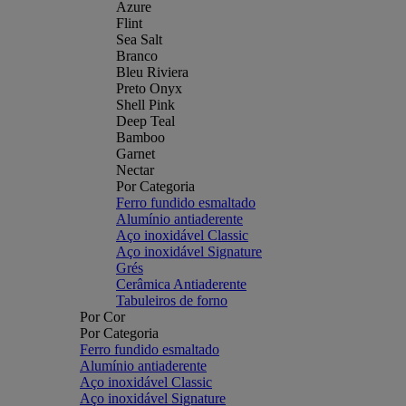
Azure
Flint
Sea Salt
Branco
Bleu Riviera
Preto Onyx
Shell Pink
Deep Teal
Bamboo
Garnet
Nectar
Por Categoria
Ferro fundido esmaltado
Alumínio antiaderente
Aço inoxidável Classic
Aço inoxidável Signature
Grés
Cerâmica Antiaderente
Tabuleiros de forno
Por Cor
Por Categoria
Ferro fundido esmaltado
Alumínio antiaderente
Aço inoxidável Classic
Aço inoxidável Signature