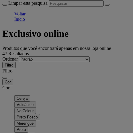
Limpar esta pesquisa
Voltar
Início
Exclusivo online
Produtos que você encontrará apenas em nossa loja online
47 Resultados
Ordenar
Filtro
Filtro
Cor
Cor
Cereja
Vulcânico
No Colour
Preto Fosco
Merengue
Preto