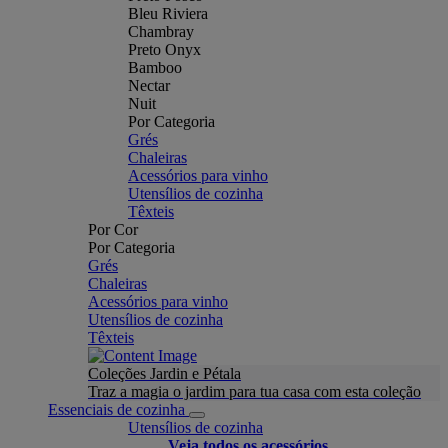
Bleu Riviera
Chambray
Preto Onyx
Bamboo
Nectar
Nuit
Por Categoria
Grés
Chaleiras
Acessórios para vinho
Utensílios de cozinha
Têxteis
Por Cor
Por Categoria
Grés
Chaleiras
Acessórios para vinho
Utensílios de cozinha
Têxteis
Coleções Jardin e Pétala
Traz a magia o jardim para tua casa com esta coleção
Essenciais de cozinha
Utensílios de cozinha
Veja todos os acessórios