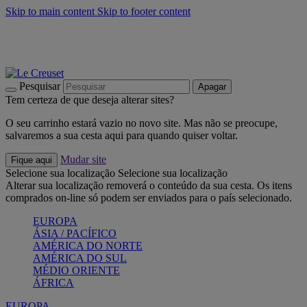
Skip to main content
Skip to footer content
Últimas unidades: poupe até -40%:
Compre já
Churrascos e piquenique: Cria o seu verão com a Le Creuset
Compre já
Descubra a coleção Jardin e Pétala
Compre já
Pesquisar
Apagar
Tem certeza de que deseja alterar sites?
O seu carrinho estará vazio no novo site. Mas não se preocupe,
salvaremos a sua cesta aqui para quando quiser voltar.
Mudar site
Fique aqui
Selecione sua localização
Selecione sua localização
Alterar sua localização removerá o conteúdo da sua cesta. Os itens
comprados on-line só podem ser enviados para o país selecionado.
EUROPA
ÁSIA / PACÍFICO
AMÉRICA DO NORTE
AMÉRICA DO SUL
MÉDIO ORIENTE
ÁFRICA
EUROPA