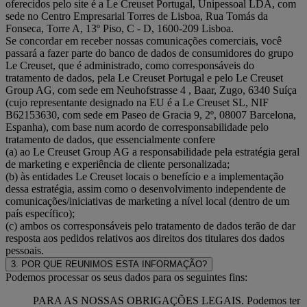
oferecidos pelo site é a Le Creuset Portugal, Unipessoal LDA, com
sede no Centro Empresarial Torres de Lisboa, Rua Tomás da
Fonseca, Torre A, 13º Piso, C - D, 1600-209 Lisboa.
Se concordar em receber nossas comunicações comerciais, você
passará a fazer parte do banco de dados de consumidores do grupo
Le Creuset, que é administrado, como corresponsáveis do
tratamento de dados, pela Le Creuset Portugal e pelo Le Creuset
Group AG, com sede em Neuhofstrasse 4 , Baar, Zugo, 6340 Suíça
(cujo representante designado na EU é a Le Creuset SL, NIF
B62153630, com sede em Paseo de Gracia 9, 2º, 08007 Barcelona,
Espanha), com base num acordo de corresponsabilidade pelo
tratamento de dados, que essencialmente confere
(a) ao Le Creuset Group AG a responsabilidade pela estratégia geral
de marketing e experiência de cliente personalizada;
(b) às entidades Le Creuset locais o benefício e a implementação
dessa estratégia, assim como o desenvolvimento independente de
comunicações/iniciativas de marketing a nível local (dentro de um
país específico);
(c) ambos os corresponsáveis pelo tratamento de dados terão de dar
resposta aos pedidos relativos aos direitos dos titulares dos dados
pessoais.
3. POR QUE REUNIMOS ESTA INFORMAÇÃO?
Podemos processar os seus dados para os seguintes fins:
PARA AS NOSSAS OBRIGAÇÕES LEGAIS. Podemos ter