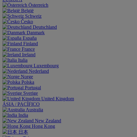
Österreich
België
Schweiz
Česko
Deutschland
Danmark
España
Finland
France
Ireland
Italia
Luxembourg
Nederland
Norge
Polska
Portugal
Sverige
United Kingdom
ÁSIA / PACÍFICO
Australia
India
New Zealand
Hong Kong
日本