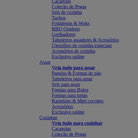
Caçarolas
Coleção de Pegas
Sets de cozinha
Tachos
Frigideiras & Woks
BBQ Outdoor
Grelhadores
Tabuleiros assadores & Acessórios
Utensílios de cozinha especiais
Acessórios de cozinha
Exclusivo online
Assar
Veja tudo para assar
Panelas & Formas de pão
Tabuleiros para assar
Sets para assar
Formas para Bolos
Formas para tortas
Ramekins & Mini cocottes
Acessórios
Exclusivo online
Cozinhar
Veja tudo para cozinhar
Caçarolas
Coleção de Pegas