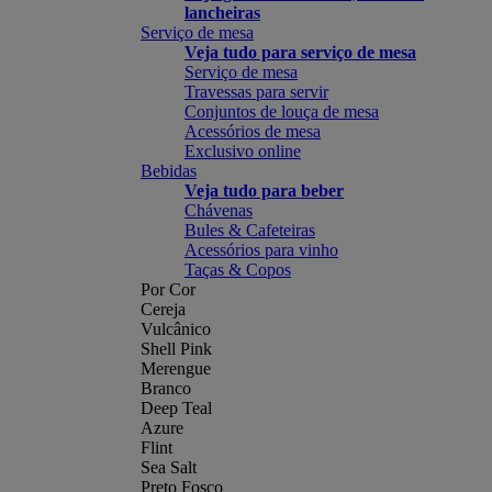
lancheiras
Serviço de mesa
Veja tudo para serviço de mesa
Serviço de mesa
Travessas para servir
Conjuntos de louça de mesa
Acessórios de mesa
Exclusivo online
Bebidas
Veja tudo para beber
Chávenas
Bules & Cafeteiras
Acessórios para vinho
Taças & Copos
Por Cor
Cereja
Vulcânico
Shell Pink
Merengue
Branco
Deep Teal
Azure
Flint
Sea Salt
Preto Fosco