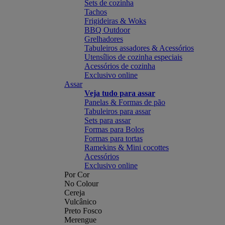
Sets de cozinha
Tachos
Frigideiras & Woks
BBQ Outdoor
Grelhadores
Tabuleiros assadores & Acessórios
Utensílios de cozinha especiais
Acessórios de cozinha
Exclusivo online
Assar
Veja tudo para assar
Panelas & Formas de pão
Tabuleiros para assar
Sets para assar
Formas para Bolos
Formas para tortas
Ramekins & Mini cocottes
Acessórios
Exclusivo online
Por Cor
No Colour
Cereja
Vulcânico
Preto Fosco
Merengue