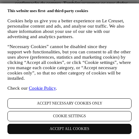
confirmação de compra. Também usaremos os seus dados
pessoais para responder às suas solicitações enviadas através
This website uses first- and third-party cookies
dos formulários do site ou de outros canais. Podemos
processar os seus dados com base no nosso interesse legítimo
Cookies help us give you a better experience on Le Creuset,
(devidamente equilibrado com os seus direitos e liberdades)
personalise content and ads, and analyse our traffic. We also
para lhe enviar e-mails de seguimento no caso de ter
share information about your use of our site with our
adicionado itens no nosso carrinho online sem completar a
advertising and analytics partners.
compra. No caso de não finalizar a compra dentro de um
“Necessary Cookies” cannot be disabled since they
determinado período de tempo, não lhe serão enviadas mais
support web functionalities, but you can consent to all the other
comunicações de seguimento.
uses above (preferences, statistics and marketing cookies) by
PARA O INFORMAR SOBRE NOVIDADES OU
clicking “Accept all cookies”, or click “Cookie settings”, where
OFERTAS SOBRE PRODUTOS LE CREUSET. Se
you manage each cookie category, or “Accept necessary
consentiu em fazer (por exemplo, ao assinar a nossa
cookies only”, so that no other category of cookies will be
newsletter ao criar uma conta no nosso site), enviaremos
installed.
comunicações de marketing personalizadas e notícias sobre
iniciativas relacionadas à Le Creuset promovidas pelas
Check our
Cookie Policy
.
subsidiárias da marca, afiliadas locais e parceiros, dependendo
também das suas preferências. Entraremos em contato por e-
mail, SMS ou redes social, mas também usando meios
ACCEPT NECESSARY COOKIES ONLY
automatizados. Essas comunicações estarão relacionadas com
os produtos Le Creuset ou novas aberturas de lojas, eventos
COOKIE SETTINGS
exclusivos, concursos, pesquisas, demonstrações organizadas
pela Le Creuset ou ofertas especiais. Estas comunicações
ACCEPT ALL COOKIES
podem ser selecionadas ou personalizadas para si com base
nos detalhes que possuímos sobre si, como a sua localização,