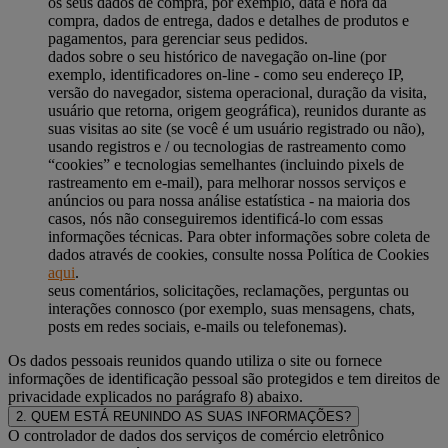
os seus dados de compra, por exemplo, data e hora da
compra, dados de entrega, dados e detalhes de produtos e
pagamentos, para gerenciar seus pedidos.
dados sobre o seu histórico de navegação on-line (por
exemplo, identificadores on-line - como seu endereço IP,
versão do navegador, sistema operacional, duração da visita,
usuário que retorna, origem geográfica), reunidos durante as
suas visitas ao site (se você é um usuário registrado ou não),
usando registros e / ou tecnologias de rastreamento como
“cookies” e tecnologias semelhantes (incluindo pixels de
rastreamento em e-mail), para melhorar nossos serviços e
anúncios ou para nossa análise estatística - na maioria dos
casos, nós não conseguiremos identificá-lo com essas
informações técnicas. Para obter informações sobre coleta de
dados através de cookies, consulte nossa Política de Cookies
aqui
.
seus comentários, solicitações, reclamações, perguntas ou
interações connosco (por exemplo, suas mensagens, chats,
posts em redes sociais, e-mails ou telefonemas).
Os dados pessoais reunidos quando utiliza o site ou fornece
informações de identificação pessoal são protegidos e tem direitos de
privacidade explicados no parágrafo 8) abaixo.
2. QUEM ESTÁ REUNINDO AS SUAS INFORMAÇÕES?
O controlador de dados dos serviços de comércio eletrônico