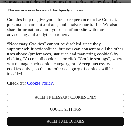
resposta aos pedidos relativos aos direitos dos titulares dos dados
pessoais.
This website uses first- and third-party cookies
3. POR QUE REUNIMOS ESTA INFORMAÇÃO?
Podemos processar os seus dados para os seguintes fins:
Cookies help us give you a better experience on Le Creuset,
personalise content and ads, and analyse our traffic. We also
PARA AS NOSSAS OBRIGAÇÕES LEGAIS. Podemos ter
share information about your use of our site with our
que processar alguns dados sobre si para cumprir nossas
advertising and analytics partners.
obrigações legais e outras decorrentes de instruções recebidas
“Necessary Cookies” cannot be disabled since they
das autoridades.
support web functionalities, but you can consent to all the other
PARA CRIAR UMA CONTA LE CREUSET. Usaremos os
uses above (preferences, statistics and marketing cookies) by
seus dados para criar uma conta Le Creuset que lhe dará
clicking “Accept all cookies”, or click “Cookie settings”, where
acesso a uma série de vantagens dedicadas a usuários
you manage each cookie category, or “Accept necessary
registrados, para aproveitar melhor os nossos serviços, como
cookies only”, so that no other category of cookies will be
check-out mais rápido, guardar vários endereços de entrega,
installed.
visualizar e acompanhar pedidos. Esta atividade de
processamento é necessária pois permite-nos fornecer-lhe
Check our
Cookie Policy
.
estes depois de se tornar titular de uma conta Le Creuset.
GERIR AS SUAS ENCOMENDAS E FORNECER
NOSSOS PRODUTOS, SERVIÇOS E ASSISTÊNCIA.
ACCEPT NECESSARY COOKIES ONLY
Usaremos os seus dados para gerir o nosso relacionamento
contratual consigo, as suas compras de produtos no sitee/ou
COOKIE SETTINGS
nas nossas lojas Le Creuset, do seu uso do site, qualquer
assistência pós-venda subsequente ou a sua participação nos
ACCEPT ALL COOKIES
nossos concursos. Podemos ter que processar alguns dados
sobre si para fins administrativos relacionados com o nosso