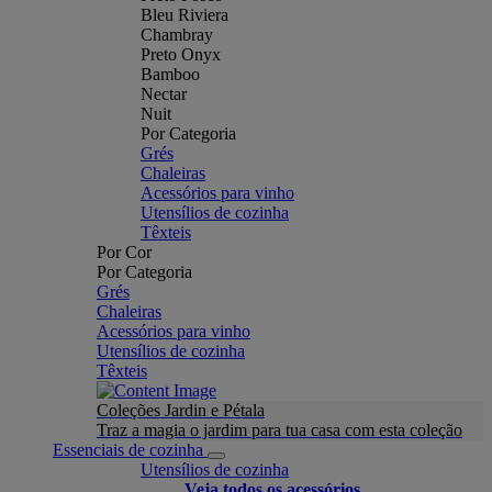
Bleu Riviera
Chambray
Preto Onyx
Bamboo
Nectar
Nuit
Por Categoria
Grés
Chaleiras
Acessórios para vinho
Utensílios de cozinha
Têxteis
Por Cor
Por Categoria
Grés
Chaleiras
Acessórios para vinho
Utensílios de cozinha
Têxteis
Coleções Jardin e Pétala
Traz a magia o jardim para tua casa com esta coleção
Essenciais de cozinha
Utensílios de cozinha
Veja todos os acessórios