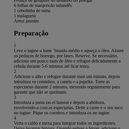
Pedaço de gengibre do tamanho do polegar
6 folhas de manjericão tailandês
1 cebolinha de rama
1 malagueta
Arroz jasmim
Preparação
1
Leve o tagine a lume ´brando-médio e aqueça o óleo. Aloure
os pedaços de borrego, por fases. Reserve. Se necessário,
adicione um pouco mais de óleo e refogue delicadamente a
cebola durante 5-6 minutos até ficar tenra.
2
Adicione o alho e refogue durante mais um minuto, depois
introduza os cominhos, a canela e a paprika. Torre as
especiarias durante 2 minutos, mexendo regularmente para
garantir que não se queimam.
3
Introduza a pasta ras el hanout e depois a abóbora,
envolvendo-a com as especiarias. Deite a carne e o seu suco
no tagine. Pique os coentros e introduza-os no tagine.
4
Verta o caldo e mexa para integrar todos os ingredientes.
Deixe levantar fervura. Quando estiver a ferver, adicione o