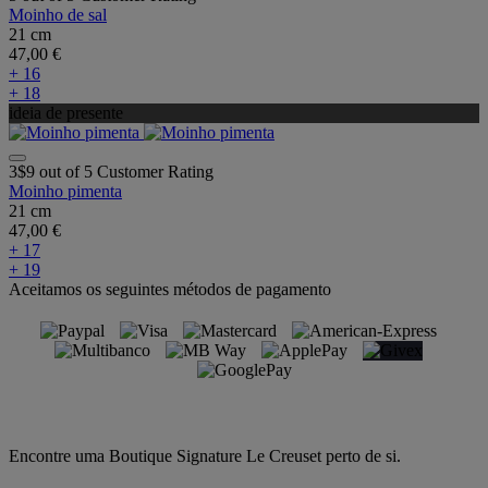
Moinho de sal
21 cm
47,00 €
+ 16
+ 18
ideia de presente
3$9 out of 5 Customer Rating
Moinho pimenta
21 cm
47,00 €
+ 17
+ 19
Aceitamos os seguintes métodos de pagamento
Encontre uma Boutique Signature Le Creuset perto de si.