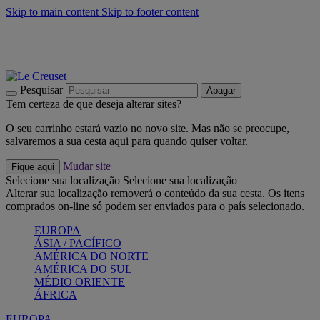
Skip to main content
Skip to footer content
Últimas unidades: poupe até -40%:
Compre já
Churrascos e piquenique: Cria o seu verão com a Le Creuset
Compre já
Descubra a coleção Jardin e Pétala
Compre já
Pesquisar
Apagar
Tem certeza de que deseja alterar sites?
O seu carrinho estará vazio no novo site. Mas não se preocupe,
salvaremos a sua cesta aqui para quando quiser voltar.
Mudar site
Fique aqui
Selecione sua localização
Selecione sua localização
Alterar sua localização removerá o conteúdo da sua cesta. Os itens
comprados on-line só podem ser enviados para o país selecionado.
EUROPA
ÁSIA / PACÍFICO
AMÉRICA DO NORTE
AMÉRICA DO SUL
MÉDIO ORIENTE
ÁFRICA
EUROPA