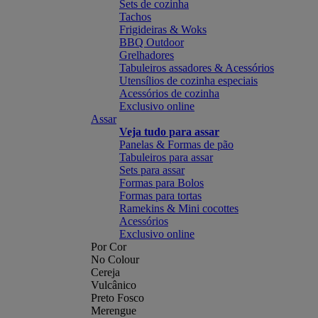
Sets de cozinha
Tachos
Frigideiras & Woks
BBQ Outdoor
Grelhadores
Tabuleiros assadores & Acessórios
Utensílios de cozinha especiais
Acessórios de cozinha
Exclusivo online
Assar
Veja tudo para assar
Panelas & Formas de pão
Tabuleiros para assar
Sets para assar
Formas para Bolos
Formas para tortas
Ramekins & Mini cocottes
Acessórios
Exclusivo online
Por Cor
No Colour
Cereja
Vulcânico
Preto Fosco
Merengue