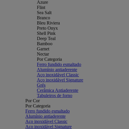
Azure
Flint
Sea Salt
Branco
Bleu Riviera
Preto Onyx
Shell Pink
Deep Teal
Bamboo
Garnet
Nectar
Por Categoria
Ferro fundido esmaltado
Alumínio antiaderente
Aço inoxidável Classic
Aço inoxidável Signature
Grés
Cerâmica Antiaderente
Tabuleiros de forno
Por Cor
Por Categoria
Ferro fundido esmaltado
Alumínio antiaderente
Aço inoxidável Classic
Aço inoxidável Signature