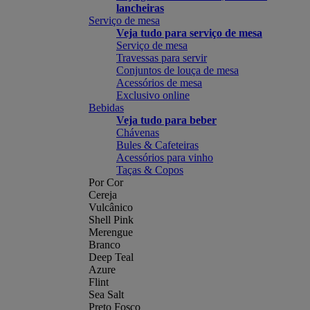
lancheiras
Serviço de mesa
Veja tudo para serviço de mesa
Serviço de mesa
Travessas para servir
Conjuntos de louça de mesa
Acessórios de mesa
Exclusivo online
Bebidas
Veja tudo para beber
Chávenas
Bules & Cafeteiras
Acessórios para vinho
Taças & Copos
Por Cor
Cereja
Vulcânico
Shell Pink
Merengue
Branco
Deep Teal
Azure
Flint
Sea Salt
Preto Fosco