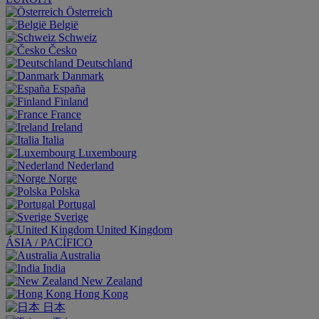
Österreich
België
Schweiz
Česko
Deutschland
Danmark
España
Finland
France
Ireland
Italia
Luxembourg
Nederland
Norge
Polska
Portugal
Sverige
United Kingdom
ÁSIA / PACÍFICO
Australia
India
New Zealand
Hong Kong
日本