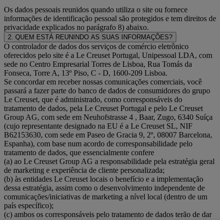
Os dados pessoais reunidos quando utiliza o site ou fornece
informações de identificação pessoal são protegidos e tem direitos de
privacidade explicados no parágrafo 8) abaixo.
2. QUEM ESTÁ REUNINDO AS SUAS INFORMAÇÕES?
O controlador de dados dos serviços de comércio eletrônico
oferecidos pelo site é a Le Creuset Portugal, Unipessoal LDA, com
sede no Centro Empresarial Torres de Lisboa, Rua Tomás da
Fonseca, Torre A, 13º Piso, C - D, 1600-209 Lisboa.
Se concordar em receber nossas comunicações comerciais, você
passará a fazer parte do banco de dados de consumidores do grupo
Le Creuset, que é administrado, como corresponsáveis do
tratamento de dados, pela Le Creuset Portugal e pelo Le Creuset
Group AG, com sede em Neuhofstrasse 4 , Baar, Zugo, 6340 Suíça
(cujo representante designado na EU é a Le Creuset SL, NIF
B62153630, com sede em Paseo de Gracia 9, 2º, 08007 Barcelona,
Espanha), com base num acordo de corresponsabilidade pelo
tratamento de dados, que essencialmente confere
(a) ao Le Creuset Group AG a responsabilidade pela estratégia geral
de marketing e experiência de cliente personalizada;
(b) às entidades Le Creuset locais o benefício e a implementação
dessa estratégia, assim como o desenvolvimento independente de
comunicações/iniciativas de marketing a nível local (dentro de um
país específico);
(c) ambos os corresponsáveis pelo tratamento de dados terão de dar