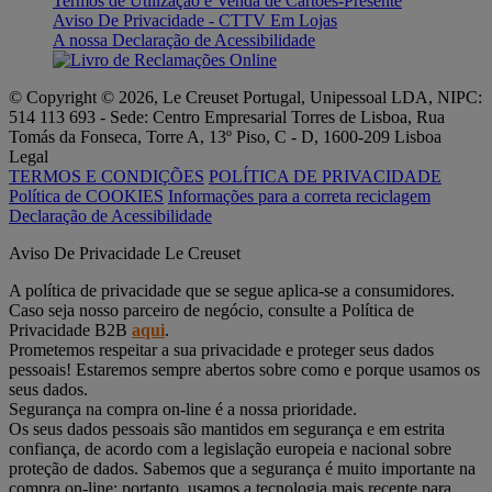
Termos de Utilização e Venda de Cartões-Presente
Aviso De Privacidade - CTTV Em Lojas
A nossa Declaração de Acessibilidade
© Copyright © 2026, Le Creuset Portugal, Unipessoal LDA, NIPC:
514 113 693 - Sede: Centro Empresarial Torres de Lisboa, Rua
Tomás da Fonseca, Torre A, 13º Piso, C - D, 1600-209 Lisboa
Legal
TERMOS E CONDIÇÕES
POLÍTICA DE PRIVACIDADE
Política de COOKIES
Informações para a correta reciclagem
Declaração de Acessibilidade
Aviso De Privacidade Le Creuset
A política de privacidade que se segue aplica-se a consumidores.
Caso seja nosso parceiro de negócio, consulte a Política de
Privacidade B2B
aqui
.
Prometemos respeitar a sua privacidade e proteger seus dados
pessoais! Estaremos sempre abertos sobre como e porque usamos os
seus dados.
Segurança na compra on-line é a nossa prioridade.
Os seus dados pessoais são mantidos em segurança e em estrita
confiança, de acordo com a legislação europeia e nacional sobre
proteção de dados. Sabemos que a segurança é muito importante na
compra on-line; portanto, usamos a tecnologia mais recente para