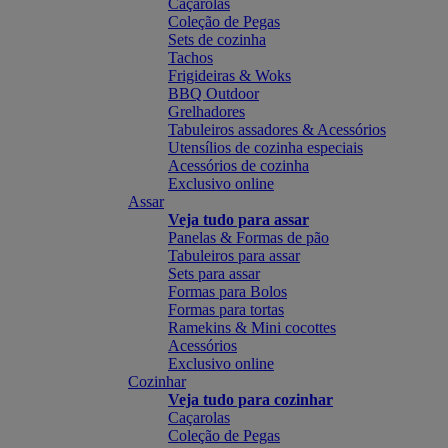
Caçarolas
Coleção de Pegas
Sets de cozinha
Tachos
Frigideiras & Woks
BBQ Outdoor
Grelhadores
Tabuleiros assadores & Acessórios
Utensílios de cozinha especiais
Acessórios de cozinha
Exclusivo online
Assar
Veja tudo para assar
Panelas & Formas de pão
Tabuleiros para assar
Sets para assar
Formas para Bolos
Formas para tortas
Ramekins & Mini cocottes
Acessórios
Exclusivo online
Cozinhar
Veja tudo para cozinhar
Caçarolas
Coleção de Pegas