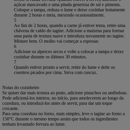
açúcar mascavado e uma pitada generosa de sal e pimenta.
Coloque a tampa, reduza o lume e deixe cozinhar lentamente
durante 2 horas e meia, mexendo ocasionalmente.
5
Ao fim de 2 horas, quando a carne já estiver tenra, retire uma
chávena de caldo do tagine. Adicione a maizena para formar
uma pasta de textura suave e introduza novamente no tagine.
Misture bem. O molho vai começar a espessar.
6
Adicione os alperces secos e volte a colocar a tampa e deixe
cozinhar durante os últimos 30 minutos.
7
Quando estiver pronto a servir, retire do lume e deite os
coentros picados por cima. Sirva com cuscuz.
Notas do cozinheiro
Se quiser dar mais textura ao prato, adicione pistachos ou amêndoas.
Pode adicioná-los inteiros, no início, para amolecerem ao longo da
cozedura, ou introduzi-los antes de servir, para dar um toque
crocante.
Para uma cozedura no forno, mais simples, leve o tagine ao forno a
150°C durante o mesmo tempo assim que todos os ingredientes
tenham levantado fervura ao lume.