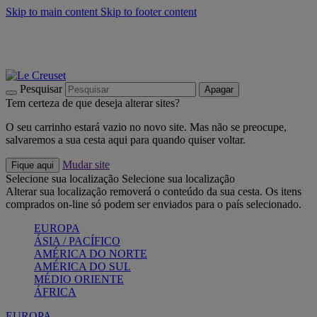
Skip to main content
Skip to footer content
Últimas unidades: poupe até -40%:
Compre já
Churrascos e piquenique: Cria o seu verão com a Le Creuset
Compre já
Descubra a coleção Jardin e Pétala
Compre já
Pesquisar
Apagar
Tem certeza de que deseja alterar sites?
O seu carrinho estará vazio no novo site. Mas não se preocupe,
salvaremos a sua cesta aqui para quando quiser voltar.
Mudar site
Fique aqui
Selecione sua localização
Selecione sua localização
Alterar sua localização removerá o conteúdo da sua cesta. Os itens
comprados on-line só podem ser enviados para o país selecionado.
EUROPA
ÁSIA / PACÍFICO
AMÉRICA DO NORTE
AMÉRICA DO SUL
MÉDIO ORIENTE
ÁFRICA
EUROPA