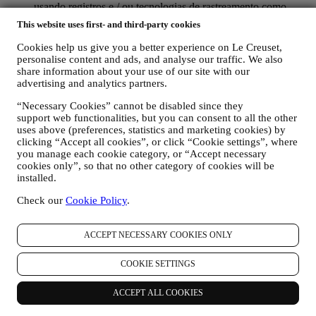
usando registros e / ou tecnologias de rastreamento como
“cookies” e tecnologias semelhantes (incluindo pixels de
This website uses first- and third-party cookies
rastreamento em e-mail), para melhorar nossos serviços e
anúncios ou para nossa análise estatística - na maioria dos
Cookies help us give you a better experience on Le Creuset,
casos, nós não conseguiremos identificá-lo com essas
personalise content and ads, and analyse our traffic. We also
informações técnicas. Para obter informações sobre coleta de
share information about your use of our site with our
dados através de cookies, consulte nossa Política de Cookies
advertising and analytics partners.
aqui
.
“Necessary Cookies” cannot be disabled since they
seus comentários, solicitações, reclamações, perguntas ou
support web functionalities, but you can consent to all the other
interações connosco (por exemplo, suas mensagens, chats,
uses above (preferences, statistics and marketing cookies) by
posts em redes sociais, e-mails ou telefonemas).
clicking “Accept all cookies”, or click “Cookie settings”, where
you manage each cookie category, or “Accept necessary
Os dados pessoais reunidos quando utiliza o site ou fornece
cookies only”, so that no other category of cookies will be
informações de identificação pessoal são protegidos e tem direitos de
installed.
privacidade explicados no parágrafo 8) abaixo.
2. QUEM ESTÁ REUNINDO AS SUAS INFORMAÇÕES?
Check our
Cookie Policy
.
O controlador de dados dos serviços de comércio eletrônico
oferecidos pelo site é a Le Creuset Portugal, Unipessoal LDA, com
sede no Centro Empresarial Torres de Lisboa, Rua Tomás da
ACCEPT NECESSARY COOKIES ONLY
Fonseca, Torre A, 13º Piso, C - D, 1600-209 Lisboa.
Se concordar em receber nossas comunicações comerciais, você
COOKIE SETTINGS
passará a fazer parte do banco de dados de consumidores do grupo
Le Creuset, que é administrado, como corresponsáveis do
ACCEPT ALL COOKIES
tratamento de dados, pela Le Creuset Portugal e pelo Le Creuset
Group AG, com sede em Neuhofstrasse 4 , Baar, Zugo, 6340 Suíça