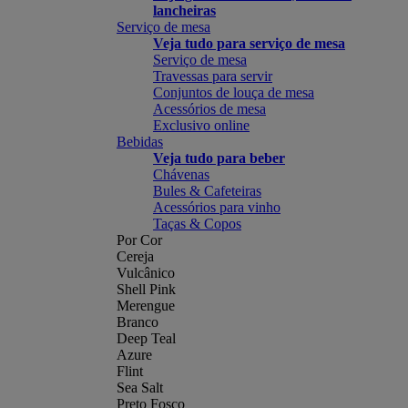
lancheiras
Serviço de mesa
Veja tudo para serviço de mesa
Serviço de mesa
Travessas para servir
Conjuntos de louça de mesa
Acessórios de mesa
Exclusivo online
Bebidas
Veja tudo para beber
Chávenas
Bules & Cafeteiras
Acessórios para vinho
Taças & Copos
Por Cor
Cereja
Vulcânico
Shell Pink
Merengue
Branco
Deep Teal
Azure
Flint
Sea Salt
Preto Fosco