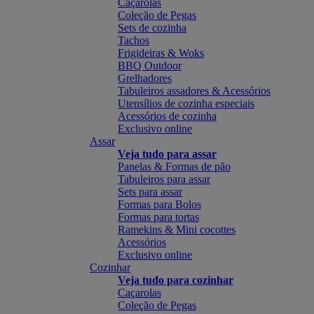
Caçarolas
Coleção de Pegas
Sets de cozinha
Tachos
Frigideiras & Woks
BBQ Outdoor
Grelhadores
Tabuleiros assadores & Acessórios
Utensílios de cozinha especiais
Acessórios de cozinha
Exclusivo online
Assar
Veja tudo para assar
Panelas & Formas de pão
Tabuleiros para assar
Sets para assar
Formas para Bolos
Formas para tortas
Ramekins & Mini cocottes
Acessórios
Exclusivo online
Cozinhar
Veja tudo para cozinhar
Caçarolas
Coleção de Pegas