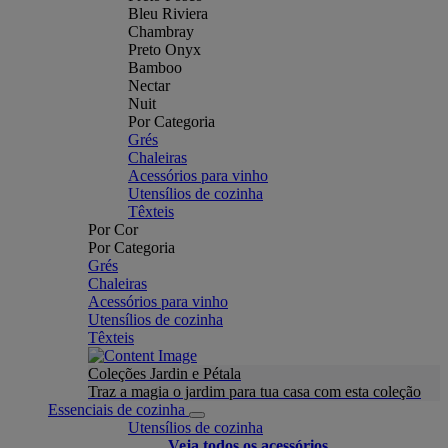
Bleu Riviera
Chambray
Preto Onyx
Bamboo
Nectar
Nuit
Por Categoria
Grés
Chaleiras
Acessórios para vinho
Utensílios de cozinha
Têxteis
Por Cor
Por Categoria
Grés
Chaleiras
Acessórios para vinho
Utensílios de cozinha
Têxteis
Coleções Jardin e Pétala
Traz a magia o jardim para tua casa com esta coleção
Essenciais de cozinha
Utensílios de cozinha
Veja todos os acessórios