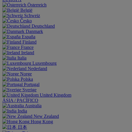
Österreich
België
Schweiz
Česko
Deutschland
Danmark
España
Finland
France
Ireland
Italia
Luxembourg
Nederland
Norge
Polska
Portugal
Sverige
United Kingdom
ÁSIA / PACÍFICO
Australia
India
New Zealand
Hong Kong
日本