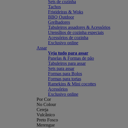
Sets de cozinha
Tachos
Frigideiras & Woks
BBQ Outdoor
Grelhadores
Tabuleiros assadores & Acessórios
Utensílios de cozinha especiais
Acessórios de cozinha
Exclusivo online
Assar
Veja tudo para assar
Panelas & Formas de pão
Tabuleiros para assar
Sets para assar
Formas para Bolos
Formas para tortas
Ramekins & Mini cocottes
Acessórios
Exclusivo online
Por Cor
No Colour
Cereja
Vulcânico
Preto Fosco
Merengue