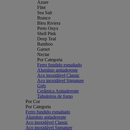
Azure
Flint
Sea Salt
Branco
Bleu Riviera
Preto Onyx
Shell Pink
Deep Teal
Bamboo
Garnet
Nectar
Por Categoria
Ferro fundido esmaltado
Alumínio antiaderente
Aço inoxidável Classic
Aço inoxidável Signature
Grés
Cerâmica Antiaderente
Tabuleiros de forno
Por Cor
Por Categoria
Ferro fundido esmaltado
Alumínio antiaderente
Aço inoxidável Classic
Aço inoxidável Signature