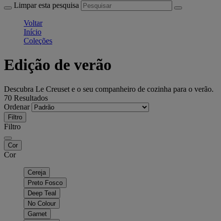
Limpar esta pesquisa
Voltar
Início
Coleções
Edição de verão
Descubra Le Creuset e o seu companheiro de cozinha para o verão.
70 Resultados
Ordenar
Filtro
Filtro
Cor
Cor
Cereja
Preto Fosco
Deep Teal
No Colour
Garnet