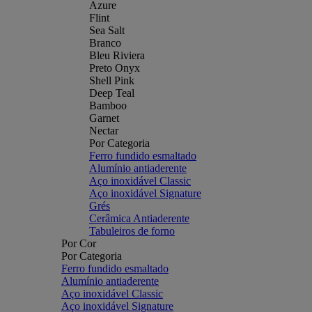
Azure
Flint
Sea Salt
Branco
Bleu Riviera
Preto Onyx
Shell Pink
Deep Teal
Bamboo
Garnet
Nectar
Por Categoria
Ferro fundido esmaltado
Alumínio antiaderente
Aço inoxidável Classic
Aço inoxidável Signature
Grés
Cerâmica Antiaderente
Tabuleiros de forno
Por Cor
Por Categoria
Ferro fundido esmaltado
Alumínio antiaderente
Aço inoxidável Classic
Aço inoxidável Signature