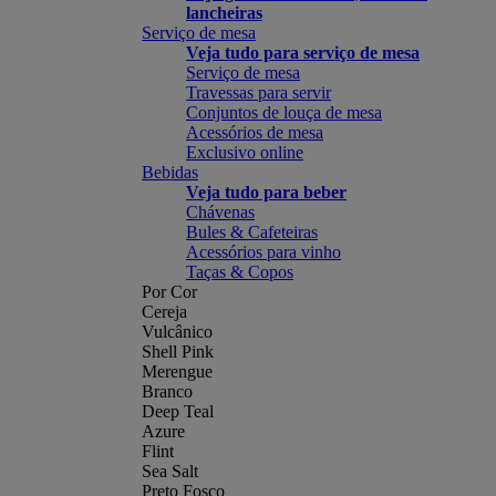
lancheiras
Serviço de mesa
Veja tudo para serviço de mesa
Serviço de mesa
Travessas para servir
Conjuntos de louça de mesa
Acessórios de mesa
Exclusivo online
Bebidas
Veja tudo para beber
Chávenas
Bules & Cafeteiras
Acessórios para vinho
Taças & Copos
Por Cor
Cereja
Vulcânico
Shell Pink
Merengue
Branco
Deep Teal
Azure
Flint
Sea Salt
Preto Fosco