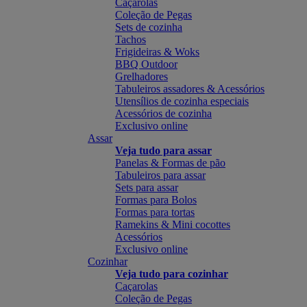
Caçarolas
Coleção de Pegas
Sets de cozinha
Tachos
Frigideiras & Woks
BBQ Outdoor
Grelhadores
Tabuleiros assadores & Acessórios
Utensílios de cozinha especiais
Acessórios de cozinha
Exclusivo online
Assar
Veja tudo para assar
Panelas & Formas de pão
Tabuleiros para assar
Sets para assar
Formas para Bolos
Formas para tortas
Ramekins & Mini cocottes
Acessórios
Exclusivo online
Cozinhar
Veja tudo para cozinhar
Caçarolas
Coleção de Pegas