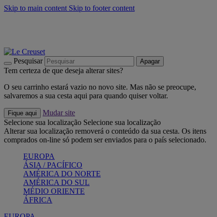
Skip to main content
Skip to footer content
Últimas unidades: poupe até -40%:
Compre já
Churrascos e piquenique: Cria o seu verão com a Le Creuset
Compre já
Descubra a coleção Jardin e Pétala
Compre já
Pesquisar
Apagar
Tem certeza de que deseja alterar sites?
O seu carrinho estará vazio no novo site. Mas não se preocupe,
salvaremos a sua cesta aqui para quando quiser voltar.
Mudar site
Fique aqui
Selecione sua localização
Selecione sua localização
Alterar sua localização removerá o conteúdo da sua cesta. Os itens
comprados on-line só podem ser enviados para o país selecionado.
EUROPA
ÁSIA / PACÍFICO
AMÉRICA DO NORTE
AMÉRICA DO SUL
MÉDIO ORIENTE
ÁFRICA
EUROPA