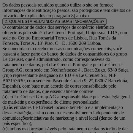
Os dados pessoais reunidos quando utiliza o site ou fornece
informações de identificação pessoal são protegidos e tem direitos de
privacidade explicados no parágrafo 8) abaixo.
2. QUEM ESTÁ REUNINDO AS SUAS INFORMAÇÕES?
O controlador de dados dos serviços de comércio eletrônico
oferecidos pelo site é a Le Creuset Portugal, Unipessoal LDA, com
sede no Centro Empresarial Torres de Lisboa, Rua Tomás da
Fonseca, Torre A, 13º Piso, C - D, 1600-209 Lisboa.
Se concordar em receber nossas comunicações comerciais, você
passará a fazer parte do banco de dados de consumidores do grupo
Le Creuset, que é administrado, como corresponsáveis do
tratamento de dados, pela Le Creuset Portugal e pelo Le Creuset
Group AG, com sede em Neuhofstrasse 4 , Baar, Zugo, 6340 Suíça
(cujo representante designado na EU é a Le Creuset SL, NIF
B62153630, com sede em Paseo de Gracia 9, 2º, 08007 Barcelona,
Espanha), com base num acordo de corresponsabilidade pelo
tratamento de dados, que essencialmente confere
(a) ao Le Creuset Group AG a responsabilidade pela estratégia geral
de marketing e experiência de cliente personalizada;
(b) às entidades Le Creuset locais o benefício e a implementação
dessa estratégia, assim como o desenvolvimento independente de
comunicações/iniciativas de marketing a nível local (dentro de um
país específico);
(c) ambos os corresponsáveis pelo tratamento de dados terão de dar