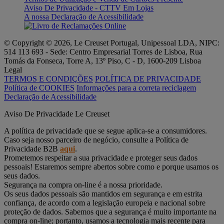
Aviso De Privacidade - CTTV Em Lojas
A nossa Declaração de Acessibilidade
© Copyright © 2026, Le Creuset Portugal, Unipessoal LDA, NIPC:
514 113 693 - Sede: Centro Empresarial Torres de Lisboa, Rua
Tomás da Fonseca, Torre A, 13º Piso, C - D, 1600-209 Lisboa
Legal
TERMOS E CONDIÇÕES
POLÍTICA DE PRIVACIDADE
Política de COOKIES
Informações para a correta reciclagem
Declaração de Acessibilidade
Aviso De Privacidade Le Creuset
A política de privacidade que se segue aplica-se a consumidores.
Caso seja nosso parceiro de negócio, consulte a Política de
Privacidade B2B
aqui
.
Prometemos respeitar a sua privacidade e proteger seus dados
pessoais! Estaremos sempre abertos sobre como e porque usamos os
seus dados.
Segurança na compra on-line é a nossa prioridade.
Os seus dados pessoais são mantidos em segurança e em estrita
confiança, de acordo com a legislação europeia e nacional sobre
proteção de dados. Sabemos que a segurança é muito importante na
compra on-line; portanto, usamos a tecnologia mais recente para