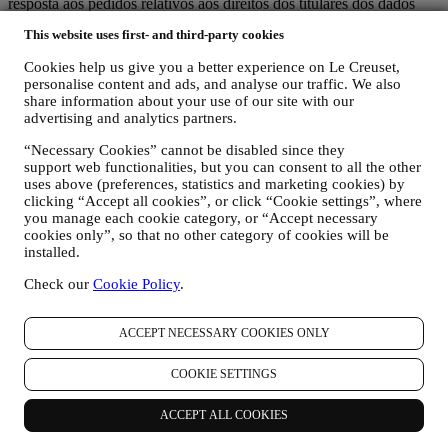
resposta aos pedidos relativos aos direitos dos titulares dos dados
pessoais.
This website uses first- and third-party cookies
3. POR QUE REUNIMOS ESTA INFORMAÇÃO?
Podemos processar os seus dados para os seguintes fins:
Cookies help us give you a better experience on Le Creuset,
personalise content and ads, and analyse our traffic. We also
PARA AS NOSSAS OBRIGAÇÕES LEGAIS. Podemos ter
share information about your use of our site with our
que processar alguns dados sobre si para cumprir nossas
advertising and analytics partners.
obrigações legais e outras decorrentes de instruções recebidas
das autoridades.
“Necessary Cookies” cannot be disabled since they
PARA CRIAR UMA CONTA LE CREUSET. Usaremos os
support web functionalities, but you can consent to all the other
uses above (preferences, statistics and marketing cookies) by
seus dados para criar uma conta Le Creuset que lhe dará
clicking “Accept all cookies”, or click “Cookie settings”, where
acesso a uma série de vantagens dedicadas a usuários
you manage each cookie category, or “Accept necessary
registrados, para aproveitar melhor os nossos serviços, como
cookies only”, so that no other category of cookies will be
check-out mais rápido, guardar vários endereços de entrega,
installed.
visualizar e acompanhar pedidos. Esta atividade de
processamento é necessária pois permite-nos fornecer-lhe
Check our
Cookie Policy
.
estes depois de se tornar titular de uma conta Le Creuset.
GERIR AS SUAS ENCOMENDAS E FORNECER
NOSSOS PRODUTOS, SERVIÇOS E ASSISTÊNCIA.
ACCEPT NECESSARY COOKIES ONLY
Usaremos os seus dados para gerir o nosso relacionamento
contratual consigo, as suas compras de produtos no sitee/ou
COOKIE SETTINGS
nas nossas lojas Le Creuset, do seu uso do site, qualquer
assistência pós-venda subsequente ou a sua participação nos
ACCEPT ALL COOKIES
nossos concursos. Podemos ter que processar alguns dados
sobre si para fins administrativos relacionados com o nosso