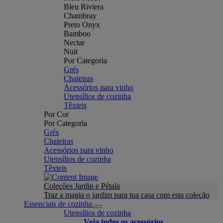
Bleu Riviera
Chambray
Preto Onyx
Bamboo
Nectar
Nuit
Por Categoria
Grés
Chaleiras
Acessórios para vinho
Utensílios de cozinha
Têxteis
Por Cor
Por Categoria
Grés
Chaleiras
Acessórios para vinho
Utensílios de cozinha
Têxteis
Coleções Jardin e Pétala
Traz a magia o jardim para tua casa com esta coleção
Essenciais de cozinha
Utensílios de cozinha
Veja todos os acessórios