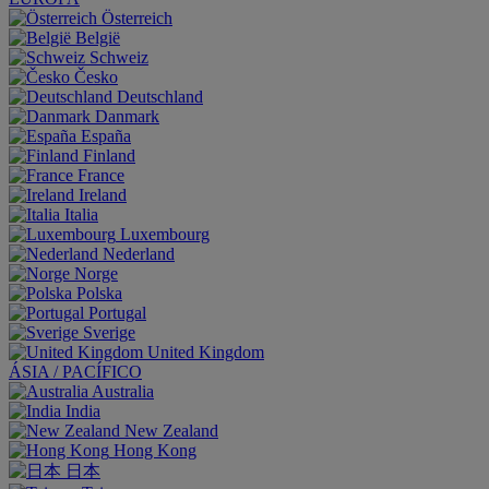
Österreich
België
Schweiz
Česko
Deutschland
Danmark
España
Finland
France
Ireland
Italia
Luxembourg
Nederland
Norge
Polska
Portugal
Sverige
United Kingdom
ÁSIA / PACÍFICO
Australia
India
New Zealand
Hong Kong
日本