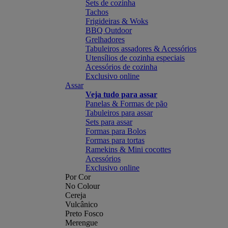
Sets de cozinha
Tachos
Frigideiras & Woks
BBQ Outdoor
Grelhadores
Tabuleiros assadores & Acessórios
Utensílios de cozinha especiais
Acessórios de cozinha
Exclusivo online
Assar
Veja tudo para assar
Panelas & Formas de pão
Tabuleiros para assar
Sets para assar
Formas para Bolos
Formas para tortas
Ramekins & Mini cocottes
Acessórios
Exclusivo online
Por Cor
No Colour
Cereja
Vulcânico
Preto Fosco
Merengue