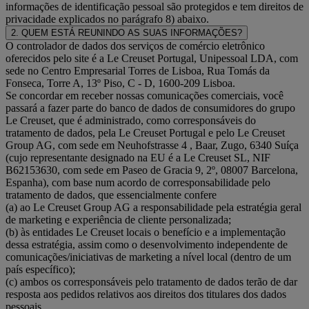
informações de identificação pessoal são protegidos e tem direitos de
privacidade explicados no parágrafo 8) abaixo.
2. QUEM ESTÁ REUNINDO AS SUAS INFORMAÇÕES?
O controlador de dados dos serviços de comércio eletrônico
oferecidos pelo site é a Le Creuset Portugal, Unipessoal LDA, com
sede no Centro Empresarial Torres de Lisboa, Rua Tomás da
Fonseca, Torre A, 13º Piso, C - D, 1600-209 Lisboa.
Se concordar em receber nossas comunicações comerciais, você
passará a fazer parte do banco de dados de consumidores do grupo
Le Creuset, que é administrado, como corresponsáveis do
tratamento de dados, pela Le Creuset Portugal e pelo Le Creuset
Group AG, com sede em Neuhofstrasse 4 , Baar, Zugo, 6340 Suíça
(cujo representante designado na EU é a Le Creuset SL, NIF
B62153630, com sede em Paseo de Gracia 9, 2º, 08007 Barcelona,
Espanha), com base num acordo de corresponsabilidade pelo
tratamento de dados, que essencialmente confere
(a) ao Le Creuset Group AG a responsabilidade pela estratégia geral
de marketing e experiência de cliente personalizada;
(b) às entidades Le Creuset locais o benefício e a implementação
dessa estratégia, assim como o desenvolvimento independente de
comunicações/iniciativas de marketing a nível local (dentro de um
país específico);
(c) ambos os corresponsáveis pelo tratamento de dados terão de dar
resposta aos pedidos relativos aos direitos dos titulares dos dados
pessoais.