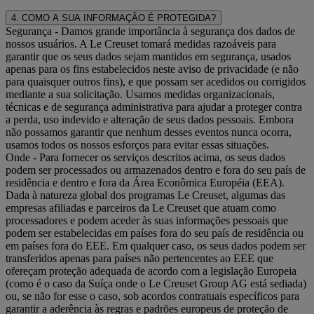
4. COMO A SUA INFORMAÇÃO É PROTEGIDA?
Segurança
- Damos grande importância à segurança dos dados de
nossos usuários. A Le Creuset tomará medidas razoáveis ​​para
garantir que os seus dados sejam mantidos em segurança, usados ​​
apenas para os fins estabelecidos neste aviso de privacidade (e não
para quaisquer outros fins), e que possam ser acedidos ​​ou corrigidos
mediante a sua solicitação. Usamos medidas organizacionais,
técnicas e de segurança administrativa para ajudar a proteger contra
a perda, uso indevido e alteração de seus dados pessoais. Embora
não possamos garantir que nenhum desses eventos nunca ocorra,
usamos todos os nossos esforços para evitar essas situações.
Onde
- Para fornecer os serviços descritos acima, os seus dados
podem ser processados ​​ou armazenados dentro e fora do seu país de
residência e dentro e fora da Área Econômica Européia (EEA).
Dada à natureza global dos programas Le Creuset, algumas das
empresas afiliadas e parceiros da Le Creuset que atuam como
processadores e podem aceder às suas informações pessoais que
podem ser estabelecidas em países fora do seu país de residência ou
em países fora do EEE. Em qualquer caso, os seus dados podem ser
transferidos apenas para países não pertencentes ao EEE que
ofereçam proteção adequada de acordo com a legislação Europeia
(como é o caso da Suíça onde o Le Creuset Group AG está sediada)
ou, se não for esse o caso, sob acordos contratuais específicos para
garantir a aderência às regras e padrões europeus de proteção de