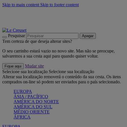
Skip to main content
Skip to footer content
Últimas unidades: poupe até -40%:
Compre já
Churrascos e piquenique: Cria o seu verão com a Le Creuset
Compre já
Descubra a coleção Jardin e Pétala
Compre já
Pesquisar
Apagar
Tem certeza de que deseja alterar sites?
O seu carrinho estará vazio no novo site. Mas não se preocupe,
salvaremos a sua cesta aqui para quando quiser voltar.
Mudar site
Fique aqui
Selecione sua localização
Selecione sua localização
Alterar sua localização removerá o conteúdo da sua cesta. Os itens
comprados on-line só podem ser enviados para o país selecionado.
EUROPA
ÁSIA / PACÍFICO
AMÉRICA DO NORTE
AMÉRICA DO SUL
MÉDIO ORIENTE
ÁFRICA
EUROPA