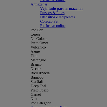
Armazenar
Veja tudo para armazenar
Frascos & Potes
Utensílios e recipientes
Coleção Pet
Exclusivo online
Por Cor
Cereja
No Colour
Preto Onyx
Vulcânico
Azure
Flint
Merengue
Branco
Nectar
Bleu Riviera
Bamboo
Sea Salt
Deep Teal
Preto Fosco
Garnet
Nuit
Por Categoria