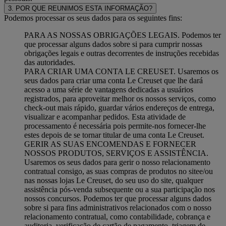
3. POR QUE REUNIMOS ESTA INFORMAÇÃO?
Podemos processar os seus dados para os seguintes fins:
PARA AS NOSSAS OBRIGAÇÕES LEGAIS. Podemos ter
que processar alguns dados sobre si para cumprir nossas
obrigações legais e outras decorrentes de instruções recebidas
das autoridades.
PARA CRIAR UMA CONTA LE CREUSET. Usaremos os
seus dados para criar uma conta Le Creuset que lhe dará
acesso a uma série de vantagens dedicadas a usuários
registrados, para aproveitar melhor os nossos serviços, como
check-out mais rápido, guardar vários endereços de entrega,
visualizar e acompanhar pedidos. Esta atividade de
processamento é necessária pois permite-nos fornecer-lhe
estes depois de se tornar titular de uma conta Le Creuset.
GERIR AS SUAS ENCOMENDAS E FORNECER
NOSSOS PRODUTOS, SERVIÇOS E ASSISTÊNCIA.
Usaremos os seus dados para gerir o nosso relacionamento
contratual consigo, as suas compras de produtos no sitee/ou
nas nossas lojas Le Creuset, do seu uso do site, qualquer
assistência pós-venda subsequente ou a sua participação nos
nossos concursos. Podemos ter que processar alguns dados
sobre si para fins administrativos relacionados com o nosso
relacionamento contratual, como contabilidade, cobrança e
auditoria, verificação de cartão de pagamento, triagem de