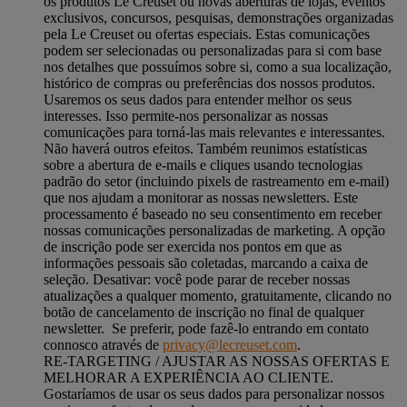
os produtos Le Creuset ou novas aberturas de lojas, eventos
exclusivos, concursos, pesquisas, demonstrações organizadas
pela Le Creuset ou ofertas especiais. Estas comunicações
podem ser selecionadas ou personalizadas para si com base
nos detalhes que possuímos sobre si, como a sua localização,
histórico de compras ou preferências dos nossos produtos.
Usaremos os seus dados para entender melhor os seus
interesses. Isso permite-nos personalizar as nossas
comunicações para torná-las mais relevantes e interessantes.
Não haverá outros efeitos. Também reunimos estatísticas
sobre a abertura de e-mails e cliques usando tecnologias
padrão do setor (incluindo pixels de rastreamento em e-mail)
que nos ajudam a monitorar as nossas newsletters. Este
processamento é baseado no seu consentimento em receber
nossas comunicações personalizadas de marketing. A opção
de inscrição pode ser exercida nos pontos em que as
informações pessoais são coletadas, marcando a caixa de
seleção. Desativar: você pode parar de receber nossas
atualizações a qualquer momento, gratuitamente, clicando no
botão de cancelamento de inscrição no final de qualquer
newsletter. Se preferir, pode fazê-lo entrando em contato
connosco através de
privacy@lecreuset.com
.
RE-TARGETING / AJUSTAR AS NOSSAS OFERTAS E
MELHORAR A EXPERIÊNCIA AO CLIENTE.
Gostaríamos de usar os seus dados para personalizar nossos