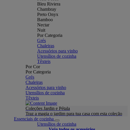
Bleu Riviera
Chambray
Preto Onyx
Bamboo
Nectar
Nuit
Por Categoria
Grés
Chaleiras
Acessórios para vinho
Utensílios de cozinha
Têxteis
Por Cor
Por Categoria
Grés
Chaleiras
Acessórios para vinho
Utensílios de cozinha
Têxteis
Coleções Jardin e Pétala
Traz a magia o jardim para tua casa com esta coleção
Essenciais de cozinha
Utensílios de cozinha
Veja todos os acessórios