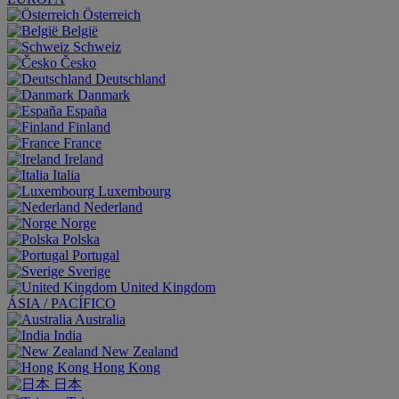
Österreich
België
Schweiz
Česko
Deutschland
Danmark
España
Finland
France
Ireland
Italia
Luxembourg
Nederland
Norge
Polska
Portugal
Sverige
United Kingdom
ÁSIA / PACÍFICO
Australia
India
New Zealand
Hong Kong
日本