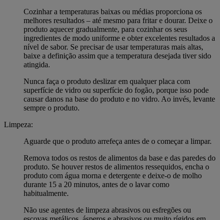
Cozinhar a temperaturas baixas ou médias proporciona os
melhores resultados – até mesmo para fritar e dourar. Deixe o
produto aquecer gradualmente, para cozinhar os seus
ingredientes de modo uniforme e obter excelentes resultados a
nível de sabor. Se precisar de usar temperaturas mais altas,
baixe a definição assim que a temperatura desejada tiver sido
atingida.
Nunca faça o produto deslizar em qualquer placa com
superfície de vidro ou superfície do fogão, porque isso pode
causar danos na base do produto e no vidro. Ao invés, levante
sempre o produto.
Limpeza:
Aguarde que o produto arrefeça antes de o começar a limpar.
Remova todos os restos de alimentos da base e das paredes do
produto. Se houver restos de alimentos ressequidos, encha o
produto com água morna e detergente e deixe-o de molho
durante 15 a 20 minutos, antes de o lavar como
habitualmente.
Não use agentes de limpeza abrasivos ou esfregões ou
escovas metálicos, ásperos e abrasivos ou muito rígidos em