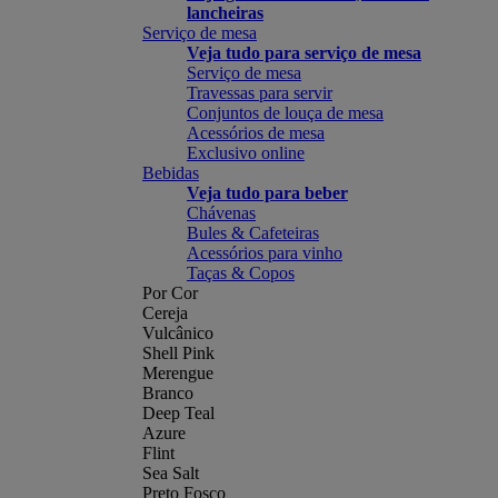
lancheiras
Serviço de mesa
Veja tudo para serviço de mesa
Serviço de mesa
Travessas para servir
Conjuntos de louça de mesa
Acessórios de mesa
Exclusivo online
Bebidas
Veja tudo para beber
Chávenas
Bules & Cafeteiras
Acessórios para vinho
Taças & Copos
Por Cor
Cereja
Vulcânico
Shell Pink
Merengue
Branco
Deep Teal
Azure
Flint
Sea Salt
Preto Fosco