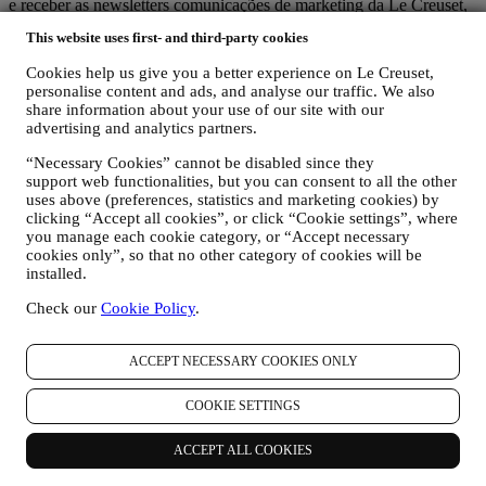
e receber as newsletters comunicações de marketing da Le Creuset,
enviaremos conteúdos especiais personalizados e informaremos
This website uses first- and third-party cookies
sobre novos produtos lançados, ofertas exclusivas, demonstrações
de culinária, ou promoções especiais dedicadas a si.
Cookies help us give you a better experience on Le Creuset,
Desativar: Se deseja, pode parar de receber a nossa comunicação de
personalise content and ads, and analyse our traffic. We also
marketing, sem qualquer custo, através dos métodos apresentados
share information about your use of our site with our
como parte da comunicação (por exemplo, para cancelar a
advertising and analytics partners.
subscrição da newsletter pode clicar no link de cancelar a subscrição
na parte inferior de cada e-mail). Em qualquer caso, se quiser parar
“Necessary Cookies” cannot be disabled since they
algumas das nossas atividades de marketing, por favor envie-nos um
support web functionalities, but you can consent to all the other
e-mail para
privacy@lecreuset.com
. Vamos processar o seu pedido o
uses above (preferences, statistics and marketing cookies) by
clicking “Accept all cookies”, or click “Cookie settings”, where
mais rapidamente possível, mas em algumas circunstâncias poderá
you manage each cookie category, or “Accept necessary
receber mais algumas comunicações até que o pedido seja
cookies only”, so that no other category of cookies will be
processado completamente.
installed.
Os seus dados estão sob seu controle
Lembre-se de que está no controle dos seus dados e pode gerir as
Check our
Cookie Policy
.
suas preferências a qualquer momento.
Garantimos-lhe de que nunca transmitiremos os seus dados a
empresas terceiras para fins de marketing sem a sua permissão.
ACCEPT NECESSARY COOKIES ONLY
Para qualquer informação ou para exercer seus direitos de
privacidade, envie um email para
privacy@lecreuset.com
para nos
COOKIE SETTINGS
informar qual é o problema e responderemos o quanto antes.
ACCEPT ALL COOKIES
Aviso de Privacidade completo Le Creuset
A Le Creuset está comprometida em proteger os seus dados pessoais