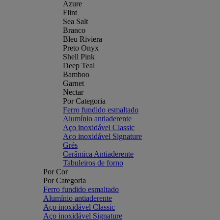
Azure
Flint
Sea Salt
Branco
Bleu Riviera
Preto Onyx
Shell Pink
Deep Teal
Bamboo
Garnet
Nectar
Por Categoria
Ferro fundido esmaltado
Alumínio antiaderente
Aço inoxidável Classic
Aço inoxidável Signature
Grés
Cerâmica Antiaderente
Tabuleiros de forno
Por Cor
Por Categoria
Ferro fundido esmaltado
Alumínio antiaderente
Aço inoxidável Classic
Aço inoxidável Signature