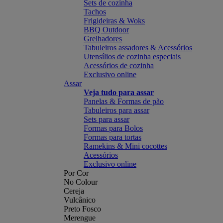
Sets de cozinha
Tachos
Frigideiras & Woks
BBQ Outdoor
Grelhadores
Tabuleiros assadores & Acessórios
Utensílios de cozinha especiais
Acessórios de cozinha
Exclusivo online
Assar
Veja tudo para assar
Panelas & Formas de pão
Tabuleiros para assar
Sets para assar
Formas para Bolos
Formas para tortas
Ramekins & Mini cocottes
Acessórios
Exclusivo online
Por Cor
No Colour
Cereja
Vulcânico
Preto Fosco
Merengue