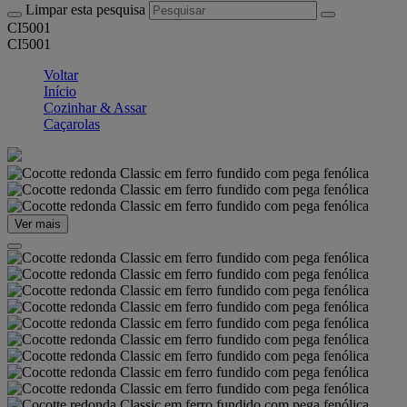
Limpar esta pesquisa
CI5001
CI5001
Voltar
Início
Cozinhar & Assar
Caçarolas
Ver mais