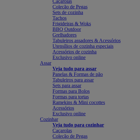
Caçarolas
Coleção de Pegas
Sets de cozinha
Tachos
Frigideiras & Woks
BBQ Outdoor
Grelhadores
Tabuleiros assadores & Acessórios
Utensílios de cozinha especiais
Acessórios de cozinha
Exclusivo online
Assar
Veja tudo para assar
Panelas & Formas de pão
Tabuleiros para assar
Sets para assar
Formas para Bolos
Formas para tortas
Ramekins & Mini cocottes
Acessórios
Exclusivo online
Cozinhar
Veja tudo para cozinhar
Caçarolas
Coleção de Pegas