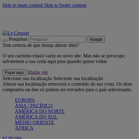
Skip to main content
Skip to footer content
Últimas unidades: poupe até -40%:
Compre já
Churrascos e piquenique: Cria o seu verão com a Le Creuset
Compre já
Descubra a coleção Jardin e Pétala
Compre já
Pesquisar
Apagar
Tem certeza de que deseja alterar sites?
O seu carrinho estará vazio no novo site. Mas não se preocupe,
salvaremos a sua cesta aqui para quando quiser voltar.
Mudar site
Fique aqui
Selecione sua localização
Selecione sua localização
Alterar sua localização removerá o conteúdo da sua cesta. Os itens
comprados on-line só podem ser enviados para o país selecionado.
EUROPA
ÁSIA / PACÍFICO
AMÉRICA DO NORTE
AMÉRICA DO SUL
MÉDIO ORIENTE
ÁFRICA
EUROPA