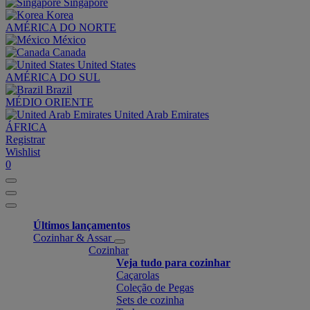
Singapore
Korea
AMÉRICA DO NORTE
México
Canada
United States
AMÉRICA DO SUL
Brazil
MÉDIO ORIENTE
United Arab Emirates
ÁFRICA
Registrar
Wishlist
0
Últimos lançamentos
Cozinhar & Assar
Cozinhar
Veja tudo para cozinhar
Caçarolas
Coleção de Pegas
Sets de cozinha