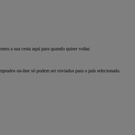
mpre já
emos a sua cesta aqui para quando quiser voltar.
omprados on-line só podem ser enviados para o país selecionado.