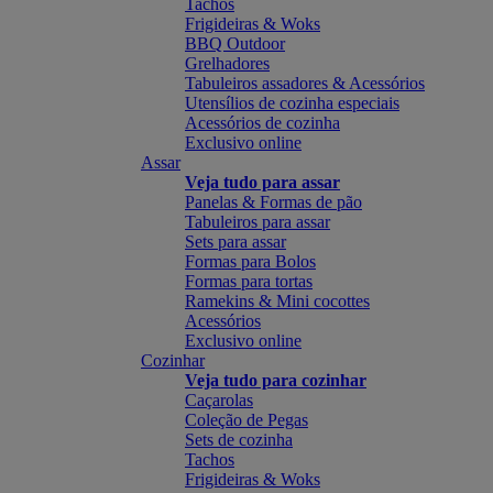
Tachos
Frigideiras & Woks
BBQ Outdoor
Grelhadores
Tabuleiros assadores & Acessórios
Utensílios de cozinha especiais
Acessórios de cozinha
Exclusivo online
Assar
Veja tudo para assar
Panelas & Formas de pão
Tabuleiros para assar
Sets para assar
Formas para Bolos
Formas para tortas
Ramekins & Mini cocottes
Acessórios
Exclusivo online
Cozinhar
Veja tudo para cozinhar
Caçarolas
Coleção de Pegas
Sets de cozinha
Tachos
Frigideiras & Woks