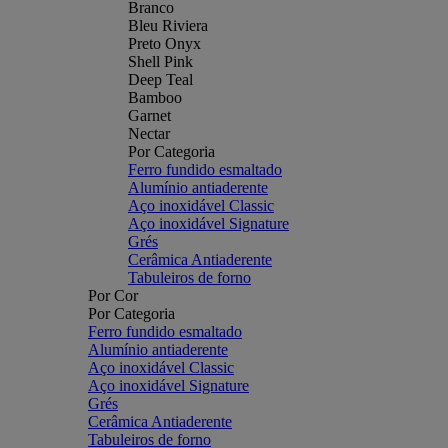
Branco
Bleu Riviera
Preto Onyx
Shell Pink
Deep Teal
Bamboo
Garnet
Nectar
Por Categoria
Ferro fundido esmaltado
Alumínio antiaderente
Aço inoxidável Classic
Aço inoxidável Signature
Grés
Cerâmica Antiaderente
Tabuleiros de forno
Por Cor
Por Categoria
Ferro fundido esmaltado
Alumínio antiaderente
Aço inoxidável Classic
Aço inoxidável Signature
Grés
Cerâmica Antiaderente
Tabuleiros de forno