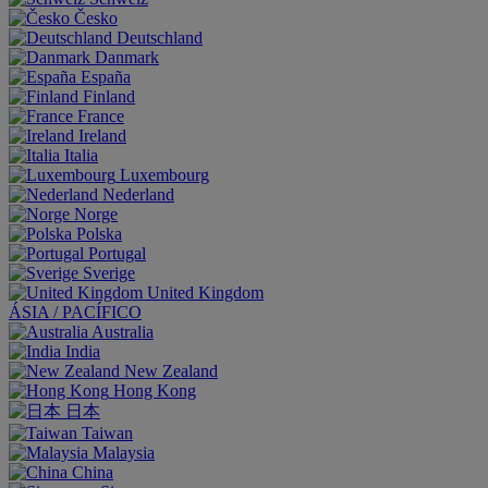
Česko
Deutschland
Danmark
España
Finland
France
Ireland
Italia
Luxembourg
Nederland
Norge
Polska
Portugal
Sverige
United Kingdom
ÁSIA / PACÍFICO
Australia
India
New Zealand
Hong Kong
日本
Taiwan
Malaysia
China