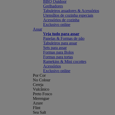
BBQ Outdoor
Grelhadores
Tabuleiros assadores & Acessórios
Utensílios de cozinha especiais
Acessórios de cozinha
Exclusivo online
Assar
Veja tudo para assar
Panelas & Formas de pão
Tabuleiros para assar
Sets para assar
Formas para Bolos
Formas para tortas
Ramekins & Mini cocottes
Acessórios
Exclusivo online
Por Cor
No Colour
Cereja
Vulcânico
Preto Fosco
Merengue
Azure
Flint
Sea Salt