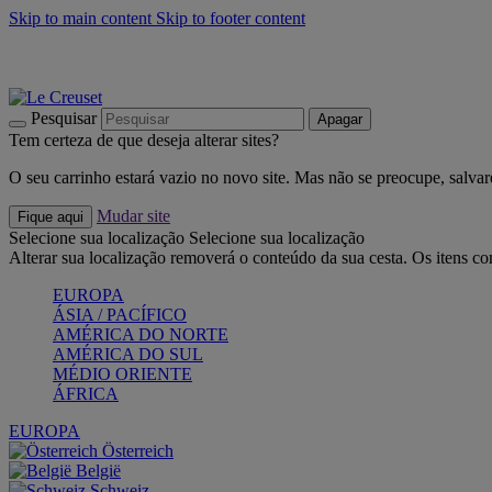
Skip to main content
Skip to footer content
Últimas unidades: poupe até -40%:
Compre já
Churrascos e piquenique: Cria o seu verão com a Le Creuset
Co
Descubra a coleção Jardin e Pétala
Compre já
Pesquisar
Apagar
Tem certeza de que deseja alterar sites?
O seu carrinho estará vazio no novo site. Mas não se preocupe, salvar
Mudar site
Fique aqui
Selecione sua localização
Selecione sua localização
Alterar sua localização removerá o conteúdo da sua cesta. Os itens c
EUROPA
ÁSIA / PACÍFICO
AMÉRICA DO NORTE
AMÉRICA DO SUL
MÉDIO ORIENTE
ÁFRICA
EUROPA
Österreich
België
Schweiz