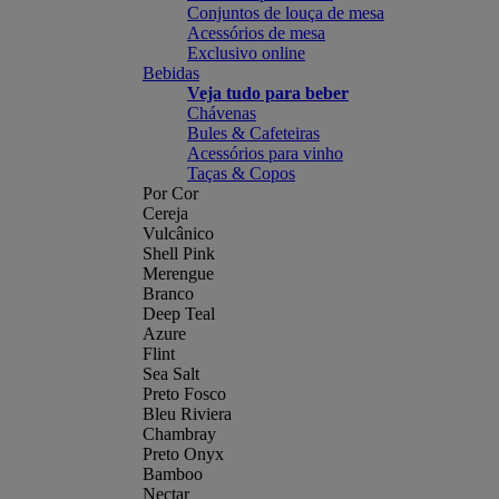
Conjuntos de louça de mesa
Acessórios de mesa
Exclusivo online
Bebidas
Veja tudo para beber
Chávenas
Bules & Cafeteiras
Acessórios para vinho
Taças & Copos
Por Cor
Cereja
Vulcânico
Shell Pink
Merengue
Branco
Deep Teal
Azure
Flint
Sea Salt
Preto Fosco
Bleu Riviera
Chambray
Preto Onyx
Bamboo
Nectar