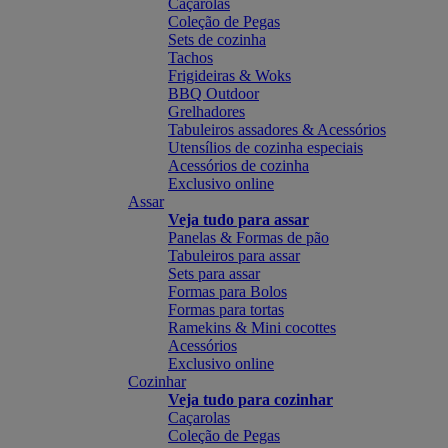
Caçarolas
Coleção de Pegas
Sets de cozinha
Tachos
Frigideiras & Woks
BBQ Outdoor
Grelhadores
Tabuleiros assadores & Acessórios
Utensílios de cozinha especiais
Acessórios de cozinha
Exclusivo online
Assar
Veja tudo para assar
Panelas & Formas de pão
Tabuleiros para assar
Sets para assar
Formas para Bolos
Formas para tortas
Ramekins & Mini cocottes
Acessórios
Exclusivo online
Cozinhar
Veja tudo para cozinhar
Caçarolas
Coleção de Pegas