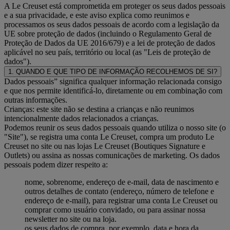
A Le Creuset está comprometida em proteger os seus dados pessoais
e a sua privacidade, e este aviso explica como reunimos e
processamos os seus dados pessoais de acordo com a legislação da
UE sobre proteção de dados (incluindo o Regulamento Geral de
Proteção de Dados da UE 2016/679) e a lei de proteção de dados
aplicável no seu país, território ou local (as "Leis de proteção de
dados").
1. QUANDO E QUE TIPO DE INFORMAÇÃO RECOLHEMOS DE SI?
Dados pessoais” significa qualquer informação relacionada consigo
e que nos permite identificá-lo, diretamente ou em combinação com
outras informações.
Crianças: este site não se destina a crianças e não reunimos
intencionalmente dados relacionados a crianças.
Podemos reunir os seus dados pessoais quando utiliza o nosso site (o
"Site"), se registra uma conta Le Creuset, compra um produto Le
Creuset no site ou nas lojas Le Creuset (Boutiques Signature e
Outlets) ou assina as nossas comunicações de marketing. Os dados
pessoais podem dizer respeito a:
nome, sobrenome, endereço de e-mail, data de nascimento e
outros detalhes de contato (endereço, número de telefone e
endereço de e-mail), para registrar uma conta Le Creuset ou
comprar como usuário convidado, ou para assinar nossa
newsletter no site ou na loja.
os seus dados de compra, por exemplo, data e hora da