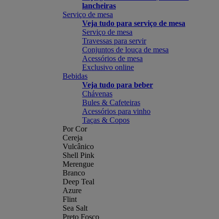
lancheiras
Serviço de mesa
Veja tudo para serviço de mesa
Serviço de mesa
Travessas para servir
Conjuntos de louça de mesa
Acessórios de mesa
Exclusivo online
Bebidas
Veja tudo para beber
Chávenas
Bules & Cafeteiras
Acessórios para vinho
Taças & Copos
Por Cor
Cereja
Vulcânico
Shell Pink
Merengue
Branco
Deep Teal
Azure
Flint
Sea Salt
Preto Fosco