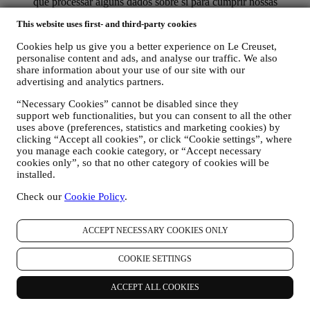
que processar alguns dados sobre si para cumprir nossas
obrigações legais e outras decorrentes de instruções recebidas
This website uses first- and third-party cookies
das autoridades.
PARA CRIAR UMA CONTA LE CREUSET. Usaremos os
Cookies help us give you a better experience on Le Creuset,
seus dados para criar uma conta Le Creuset que lhe dará
personalise content and ads, and analyse our traffic. We also
acesso a uma série de vantagens dedicadas a usuários
share information about your use of our site with our
registrados, para aproveitar melhor os nossos serviços, como
advertising and analytics partners.
check-out mais rápido, guardar vários endereços de entrega,
visualizar e acompanhar pedidos. Esta atividade de
“Necessary Cookies” cannot be disabled since they
processamento é necessária pois permite-nos fornecer-lhe
support web functionalities, but you can consent to all the other
estes depois de se tornar titular de uma conta Le Creuset.
uses above (preferences, statistics and marketing cookies) by
GERIR AS SUAS ENCOMENDAS E FORNECER
clicking “Accept all cookies”, or click “Cookie settings”, where
NOSSOS PRODUTOS, SERVIÇOS E ASSISTÊNCIA.
you manage each cookie category, or “Accept necessary
cookies only”, so that no other category of cookies will be
Usaremos os seus dados para gerir o nosso relacionamento
installed.
contratual consigo, as suas compras de produtos no sitee/ou
nas nossas lojas Le Creuset, do seu uso do site, qualquer
Check our
Cookie Policy
.
assistência pós-venda subsequente ou a sua participação nos
nossos concursos. Podemos ter que processar alguns dados
sobre si para fins administrativos relacionados com o nosso
ACCEPT NECESSARY COOKIES ONLY
relacionamento contratual, como contabilidade, cobrança e
auditoria, verificação de cartão de pagamento, triagem de
COOKIE SETTINGS
fraude, segurança, proteção, testes de sistemas, manutenção e
análise estatística. Ocasionalmente, talvez seja necessário
entrar em contato consigo por razões administrativas ou
ACCEPT ALL COOKIES
operacionais, como por exemplo, para lhe enviar a sua