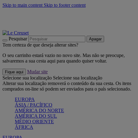
Skip to main content
Skip to footer content
Últimas unidades: poupe até -40%:
Compre já
Churrascos e piquenique: Cria o seu verão com a Le Creuset
Compre já
Descubra a coleção Jardin e Pétala
Compre já
Pesquisar
Apagar
Tem certeza de que deseja alterar sites?
O seu carrinho estará vazio no novo site. Mas não se preocupe,
salvaremos a sua cesta aqui para quando quiser voltar.
Mudar site
Fique aqui
Selecione sua localização
Selecione sua localização
Alterar sua localização removerá o conteúdo da sua cesta. Os itens
comprados on-line só podem ser enviados para o país selecionado.
EUROPA
ÁSIA / PACÍFICO
AMÉRICA DO NORTE
AMÉRICA DO SUL
MÉDIO ORIENTE
ÁFRICA
EUROPA