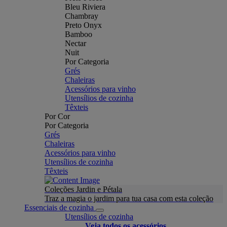
Bleu Riviera
Chambray
Preto Onyx
Bamboo
Nectar
Nuit
Por Categoria
Grés
Chaleiras
Acessórios para vinho
Utensílios de cozinha
Têxteis
Por Cor
Por Categoria
Grés
Chaleiras
Acessórios para vinho
Utensílios de cozinha
Têxteis
Coleções Jardin e Pétala
Traz a magia o jardim para tua casa com esta coleção
Essenciais de cozinha
Utensílios de cozinha
Veja todos os acessórios