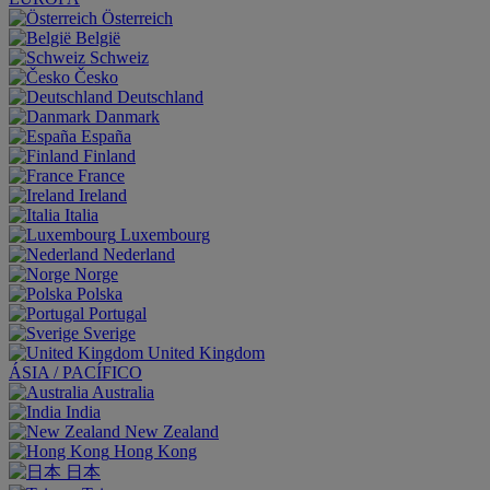
Österreich
België
Schweiz
Česko
Deutschland
Danmark
España
Finland
France
Ireland
Italia
Luxembourg
Nederland
Norge
Polska
Portugal
Sverige
United Kingdom
ÁSIA / PACÍFICO
Australia
India
New Zealand
Hong Kong
日本