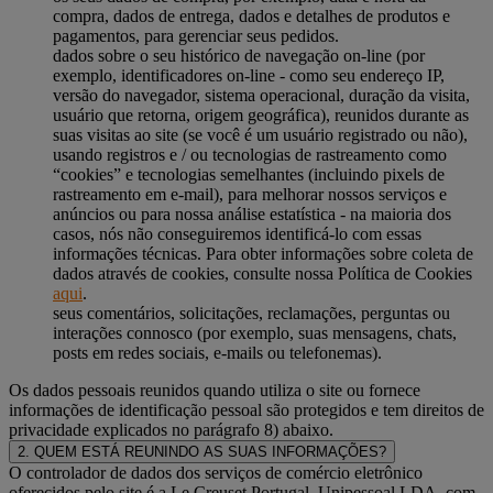
compra, dados de entrega, dados e detalhes de produtos e
pagamentos, para gerenciar seus pedidos.
dados sobre o seu histórico de navegação on-line (por
exemplo, identificadores on-line - como seu endereço IP,
versão do navegador, sistema operacional, duração da visita,
usuário que retorna, origem geográfica), reunidos durante as
suas visitas ao site (se você é um usuário registrado ou não),
usando registros e / ou tecnologias de rastreamento como
“cookies” e tecnologias semelhantes (incluindo pixels de
rastreamento em e-mail), para melhorar nossos serviços e
anúncios ou para nossa análise estatística - na maioria dos
casos, nós não conseguiremos identificá-lo com essas
informações técnicas. Para obter informações sobre coleta de
dados através de cookies, consulte nossa Política de Cookies
aqui
.
seus comentários, solicitações, reclamações, perguntas ou
interações connosco (por exemplo, suas mensagens, chats,
posts em redes sociais, e-mails ou telefonemas).
Os dados pessoais reunidos quando utiliza o site ou fornece
informações de identificação pessoal são protegidos e tem direitos de
privacidade explicados no parágrafo 8) abaixo.
2. QUEM ESTÁ REUNINDO AS SUAS INFORMAÇÕES?
O controlador de dados dos serviços de comércio eletrônico
oferecidos pelo site é a Le Creuset Portugal, Unipessoal LDA, com