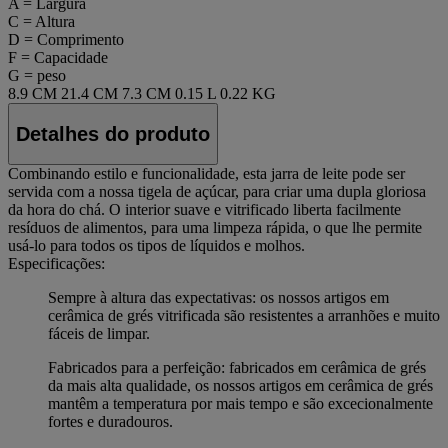
A = Largura
C = Altura
D = Comprimento
F = Capacidade
G = peso
8.9 CM
21.4 CM
7.3 CM
0.15 L
0.22 KG
Detalhes do produto
Combinando estilo e funcionalidade, esta jarra de leite pode ser
servida com a nossa tigela de açúcar, para criar uma dupla gloriosa
da hora do chá. O interior suave e vitrificado liberta facilmente
resíduos de alimentos, para uma limpeza rápida, o que lhe permite
usá-lo para todos os tipos de líquidos e molhos.
Especificações:
Sempre à altura das expectativas: os nossos artigos em
cerâmica de grés vitrificada são resistentes a arranhões e muito
fáceis de limpar.
Fabricados para a perfeição: fabricados em cerâmica de grés
da mais alta qualidade, os nossos artigos em cerâmica de grés
mantêm a temperatura por mais tempo e são excecionalmente
fortes e duradouros.