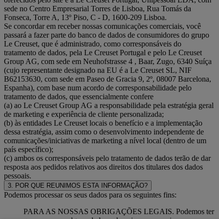
sede no Centro Empresarial Torres de Lisboa, Rua Tomás da
Fonseca, Torre A, 13º Piso, C - D, 1600-209 Lisboa.
Se concordar em receber nossas comunicações comerciais, você
passará a fazer parte do banco de dados de consumidores do grupo
Le Creuset, que é administrado, como corresponsáveis do
tratamento de dados, pela Le Creuset Portugal e pelo Le Creuset
Group AG, com sede em Neuhofstrasse 4 , Baar, Zugo, 6340 Suíça
(cujo representante designado na EU é a Le Creuset SL, NIF
B62153630, com sede em Paseo de Gracia 9, 2º, 08007 Barcelona,
Espanha), com base num acordo de corresponsabilidade pelo
tratamento de dados, que essencialmente confere
(a) ao Le Creuset Group AG a responsabilidade pela estratégia geral
de marketing e experiência de cliente personalizada;
(b) às entidades Le Creuset locais o benefício e a implementação
dessa estratégia, assim como o desenvolvimento independente de
comunicações/iniciativas de marketing a nível local (dentro de um
país específico);
(c) ambos os corresponsáveis pelo tratamento de dados terão de dar
resposta aos pedidos relativos aos direitos dos titulares dos dados
pessoais.
3. POR QUE REUNIMOS ESTA INFORMAÇÃO?
Podemos processar os seus dados para os seguintes fins:
PARA AS NOSSAS OBRIGAÇÕES LEGAIS. Podemos ter