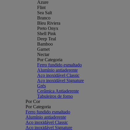
Azure
Flint
Sea Salt
Branco
Bleu Riviera
Preto Onyx
Shell Pink
Deep Teal
Bamboo
Garnet
Nectar
Por Categoria
Ferro fundido esmaltado
Alumínio antiaderente
Aço inoxidável Classic
Aço inoxidável Signature
Grés
Cerâmica Antiaderente
Tabuleiros de forno
Por Cor
Por Categoria
Ferro fundido esmaltado
Alumínio antiaderente
Aço inoxidável Classic
Aço inoxidável Signature