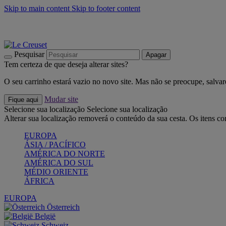
Skip to main content
Skip to footer content
Últimas unidades: poupe até -40%:
Compre já
Churrascos e piquenique: Cria o seu verão com a Le Creuset
Co
Descubra a coleção Jardin e Pétala
Compre já
Pesquisar
Apagar
Tem certeza de que deseja alterar sites?
O seu carrinho estará vazio no novo site. Mas não se preocupe, salvar
Mudar site
Fique aqui
Selecione sua localização
Selecione sua localização
Alterar sua localização removerá o conteúdo da sua cesta. Os itens c
EUROPA
ÁSIA / PACÍFICO
AMÉRICA DO NORTE
AMÉRICA DO SUL
MÉDIO ORIENTE
ÁFRICA
EUROPA
Österreich
België
Schweiz