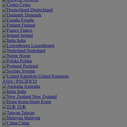
Česko
Deutschland
Danmark
España
Finland
France
Ireland
Italia
Luxembourg
Nederland
Norge
Polska
Portugal
Sverige
United Kingdom
ÁSIA / PACÍFICO
Australia
India
New Zealand
Hong Kong
日本
Taiwan
Malaysia
China