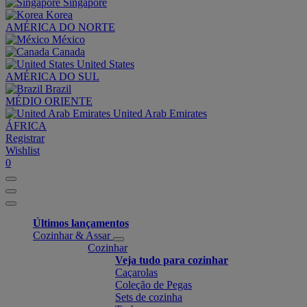
Singapore
Korea
AMÉRICA DO NORTE
México
Canada
United States
AMÉRICA DO SUL
Brazil
MÉDIO ORIENTE
United Arab Emirates
ÁFRICA
Registrar
Wishlist
0
Últimos lançamentos
Cozinhar & Assar
Cozinhar
Veja tudo para cozinhar
Caçarolas
Coleção de Pegas
Sets de cozinha