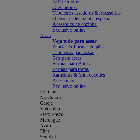
BBQ Outdoor
Grelhadores
Tabuleiros assadores & Acessórios
Utensílios de cozinha especiais
Acessórios de cozinha
Exclusivo online
Assar
Veja tudo para assar
Panelas & Formas de pão
Tabuleiros para assar
Sets para assar
Formas para Bolos
Formas para tortas
Ramekins & Mini cocottes
Acessórios
Exclusivo online
Por Cor
No Colour
Cereja
Vulcânico
Preto Fosco
Merengue
Azure
Flint
Sea Salt