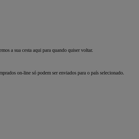
mpre já
emos a sua cesta aqui para quando quiser voltar.
omprados on-line só podem ser enviados para o país selecionado.