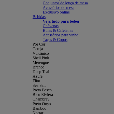
Conjuntos de louça de mesa
Acessórios de mesa
Exclusivo online
Bebidas
Veja tudo para beber
Chávenas
Bules & Cafeteiras
Acessórios para vinho
Taças & Copos
Por Cor
Cereja
Vulcânico
Shell Pink
Merengue
Branco
Deep Teal
Azure
Flint
Sea Salt
Preto Fosco
Bleu Riviera
Chambray
Preto Onyx
Bamboo
Nectar