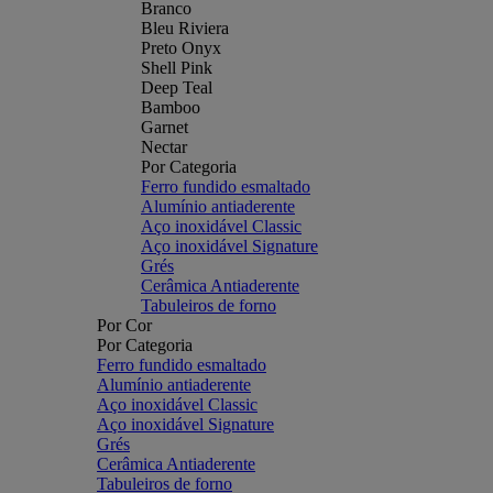
Branco
Bleu Riviera
Preto Onyx
Shell Pink
Deep Teal
Bamboo
Garnet
Nectar
Por Categoria
Ferro fundido esmaltado
Alumínio antiaderente
Aço inoxidável Classic
Aço inoxidável Signature
Grés
Cerâmica Antiaderente
Tabuleiros de forno
Por Cor
Por Categoria
Ferro fundido esmaltado
Alumínio antiaderente
Aço inoxidável Classic
Aço inoxidável Signature
Grés
Cerâmica Antiaderente
Tabuleiros de forno