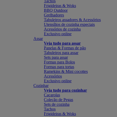
Tachos
Frigideiras & Woks
BBQ Outdoor
Grelhadores
Tabuleiros assadores & Acessórios
Utensílios de cozinha especiais
Acessórios de cozinha
Exclusivo online
Assar
Veja tudo para assar
Panelas & Formas de pão
Tabuleiros para assar
Sets para assar
Formas para Bolos
Formas para tortas
Ramekins & Mini cocottes
Acessórios
Exclusivo online
Cozinhar
Veja tudo para cozinhar
Caçarolas
Coleção de Pegas
Sets de cozinha
Tachos
Frigideiras & Woks