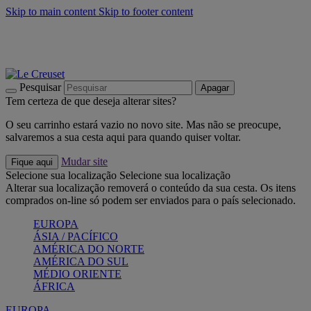
Skip to main content
Skip to footer content
Últimas unidades: poupe até -40%:
Compre já
Churrascos e piquenique: Cria o seu verão com a Le Creuset
Compre já
Descubra a coleção Jardin e Pétala
Compre já
Pesquisar
Apagar
Tem certeza de que deseja alterar sites?
O seu carrinho estará vazio no novo site. Mas não se preocupe,
salvaremos a sua cesta aqui para quando quiser voltar.
Mudar site
Fique aqui
Selecione sua localização
Selecione sua localização
Alterar sua localização removerá o conteúdo da sua cesta. Os itens
comprados on-line só podem ser enviados para o país selecionado.
EUROPA
ÁSIA / PACÍFICO
AMÉRICA DO NORTE
AMÉRICA DO SUL
MÉDIO ORIENTE
ÁFRICA
EUROPA