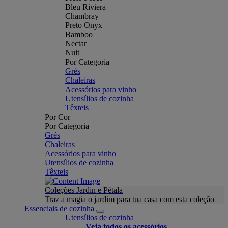
Bleu Riviera
Chambray
Preto Onyx
Bamboo
Nectar
Nuit
Por Categoria
Grés
Chaleiras
Acessórios para vinho
Utensílios de cozinha
Têxteis
Por Cor
Por Categoria
Grés
Chaleiras
Acessórios para vinho
Utensílios de cozinha
Têxteis
Coleções Jardin e Pétala
Traz a magia o jardim para tua casa com esta coleção
Essenciais de cozinha
Utensílios de cozinha
Veja todos os acessórios