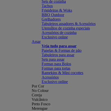
Sets de cozinha
Tachos
Frigideiras & Woks
BBQ Outdoor
Grelhadores
Tabuleiros assadores & Acessórios
Utensílios de cozinha especiais
Acessórios de cozinha
Exclusivo online
Assar
Veja tudo para assar
Panelas & Formas de pão
Tabuleiros para assar
Sets para assar
Formas para Bolos
Formas para tortas
Ramekins & Mini cocottes
Acessórios
Exclusivo online
Por Cor
No Colour
Cereja
Vulcânico
Preto Fosco
Merengue