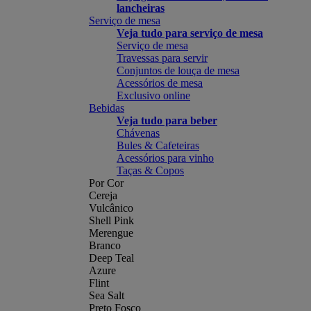
lancheiras
Serviço de mesa
Veja tudo para serviço de mesa
Serviço de mesa
Travessas para servir
Conjuntos de louça de mesa
Acessórios de mesa
Exclusivo online
Bebidas
Veja tudo para beber
Chávenas
Bules & Cafeteiras
Acessórios para vinho
Taças & Copos
Por Cor
Cereja
Vulcânico
Shell Pink
Merengue
Branco
Deep Teal
Azure
Flint
Sea Salt
Preto Fosco