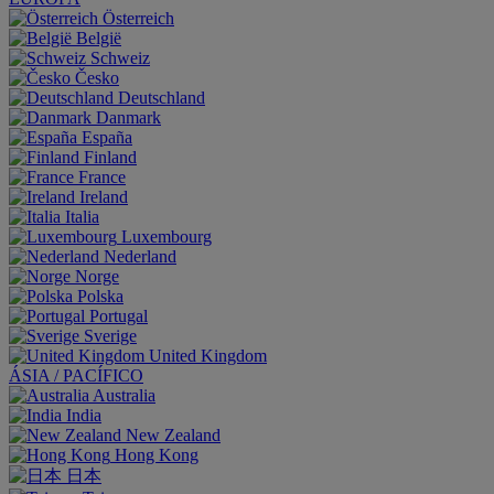
Österreich
België
Schweiz
Česko
Deutschland
Danmark
España
Finland
France
Ireland
Italia
Luxembourg
Nederland
Norge
Polska
Portugal
Sverige
United Kingdom
ÁSIA / PACÍFICO
Australia
India
New Zealand
Hong Kong
日本