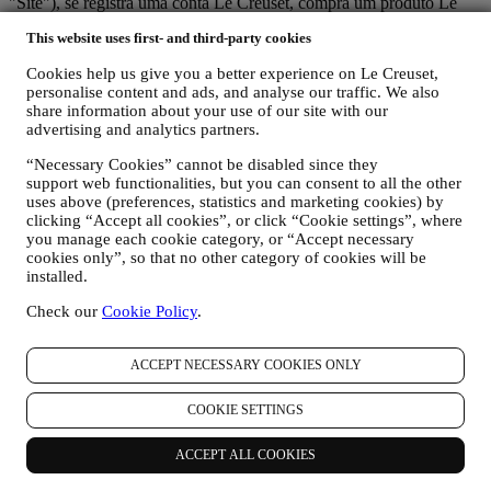
"Site"), se registra uma conta Le Creuset, compra um produto Le
Creuset no site ou nas lojas Le Creuset (Boutiques Signature e
This website uses first- and third-party cookies
Outlets) ou assina as nossas comunicações de marketing. Os dados
pessoais podem dizer respeito a:
Cookies help us give you a better experience on Le Creuset,
personalise content and ads, and analyse our traffic. We also
nome, sobrenome, endereço de e-mail, data de nascimento e
share information about your use of our site with our
outros detalhes de contato (endereço, número de telefone e
advertising and analytics partners.
endereço de e-mail), para registrar uma conta Le Creuset ou
comprar como usuário convidado, ou para assinar nossa
“Necessary Cookies” cannot be disabled since they
newsletter no site ou na loja.
support web functionalities, but you can consent to all the other
os seus dados de compra, por exemplo, data e hora da
uses above (preferences, statistics and marketing cookies) by
compra, dados de entrega, dados e detalhes de produtos e
clicking “Accept all cookies”, or click “Cookie settings”, where
pagamentos, para gerenciar seus pedidos.
you manage each cookie category, or “Accept necessary
dados sobre o seu histórico de navegação on-line (por
cookies only”, so that no other category of cookies will be
exemplo, identificadores on-line - como seu endereço IP,
installed.
versão do navegador, sistema operacional, duração da visita,
Check our
Cookie Policy
.
usuário que retorna, origem geográfica), reunidos durante as
suas visitas ao site (se você é um usuário registrado ou não),
usando registros e / ou tecnologias de rastreamento como
ACCEPT NECESSARY COOKIES ONLY
“cookies” e tecnologias semelhantes (incluindo pixels de
rastreamento em e-mail), para melhorar nossos serviços e
COOKIE SETTINGS
anúncios ou para nossa análise estatística - na maioria dos
casos, nós não conseguiremos identificá-lo com essas
informações técnicas. Para obter informações sobre coleta de
ACCEPT ALL COOKIES
dados através de cookies, consulte nossa Política de Cookies