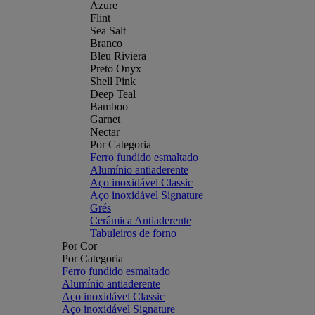
Azure
Flint
Sea Salt
Branco
Bleu Riviera
Preto Onyx
Shell Pink
Deep Teal
Bamboo
Garnet
Nectar
Por Categoria
Ferro fundido esmaltado
Alumínio antiaderente
Aço inoxidável Classic
Aço inoxidável Signature
Grés
Cerâmica Antiaderente
Tabuleiros de forno
Por Cor
Por Categoria
Ferro fundido esmaltado
Alumínio antiaderente
Aço inoxidável Classic
Aço inoxidável Signature