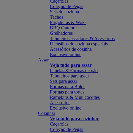
Caçarolas
Coleção de Pegas
Sets de cozinha
Tachos
Frigideiras & Woks
BBQ Outdoor
Grelhadores
Tabuleiros assadores & Acessórios
Utensílios de cozinha especiais
Acessórios de cozinha
Exclusivo online
Assar
Veja tudo para assar
Panelas & Formas de pão
Tabuleiros para assar
Sets para assar
Formas para Bolos
Formas para tortas
Ramekins & Mini cocottes
Acessórios
Exclusivo online
Cozinhar
Veja tudo para cozinhar
Caçarolas
Coleção de Pegas