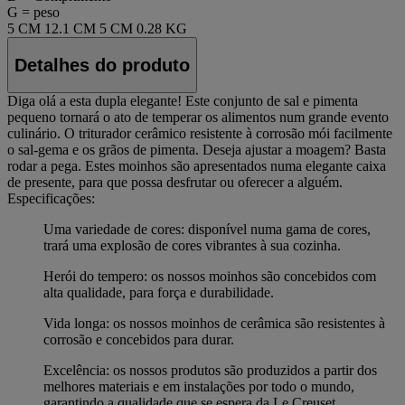
G = peso
5 CM
12.1 CM
5 CM
0.28 KG
Detalhes do produto
Diga olá a esta dupla elegante! Este conjunto de sal e pimenta
pequeno tornará o ato de temperar os alimentos num grande evento
culinário. O triturador cerâmico resistente à corrosão mói facilmente
o sal-gema e os grãos de pimenta. Deseja ajustar a moagem? Basta
rodar a pega. Estes moinhos são apresentados numa elegante caixa
de presente, para que possa desfrutar ou oferecer a alguém.
Especificações:
Uma variedade de cores: disponível numa gama de cores,
trará uma explosão de cores vibrantes à sua cozinha.
Herói do tempero: os nossos moinhos são concebidos com
alta qualidade, para força e durabilidade.
Vida longa: os nossos moinhos de cerâmica são resistentes à
corrosão e concebidos para durar.
Excelência: os nossos produtos são produzidos a partir dos
melhores materiais e em instalações por todo o mundo,
garantindo a qualidade que se espera da Le Creuset.