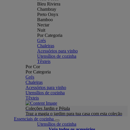
Bleu Riviera
Chambray
Preto Onyx
Bamboo
Nectar
Nuit
Por Categoria
Grés
Chaleiras
Acessórios para vinho
Utensílios de cozinha
Têxteis
Por Cor
Por Categoria
Grés
Chaleiras
Acessórios para vinho
Utensílios de cozinha
Têxteis
Coleções Jardin e Pétala
Traz a magia o jardim para tua casa com esta coleção
Essenciais de cozinha
Utensílios de cozinha
Veja todos os acessórios