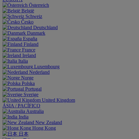
Österreich
België
Schweiz
Česko
Deutschland
Danmark
España
Finland
France
Ireland
Italia
Luxembourg
Nederland
Norge
Polska
Portugal
Sverige
United Kingdom
ÁSIA / PACÍFICO
Australia
India
New Zealand
Hong Kong
日本