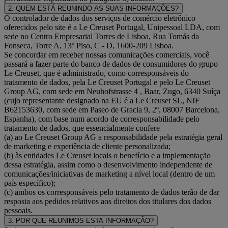
2. QUEM ESTÁ REUNINDO AS SUAS INFORMAÇÕES?
O controlador de dados dos serviços de comércio eletrônico
oferecidos pelo site é a Le Creuset Portugal, Unipessoal LDA, com
sede no Centro Empresarial Torres de Lisboa, Rua Tomás da
Fonseca, Torre A, 13º Piso, C - D, 1600-209 Lisboa.
Se concordar em receber nossas comunicações comerciais, você
passará a fazer parte do banco de dados de consumidores do grupo
Le Creuset, que é administrado, como corresponsáveis do
tratamento de dados, pela Le Creuset Portugal e pelo Le Creuset
Group AG, com sede em Neuhofstrasse 4 , Baar, Zugo, 6340 Suíça
(cujo representante designado na EU é a Le Creuset SL, NIF
B62153630, com sede em Paseo de Gracia 9, 2º, 08007 Barcelona,
Espanha), com base num acordo de corresponsabilidade pelo
tratamento de dados, que essencialmente confere
(a) ao Le Creuset Group AG a responsabilidade pela estratégia geral
de marketing e experiência de cliente personalizada;
(b) às entidades Le Creuset locais o benefício e a implementação
dessa estratégia, assim como o desenvolvimento independente de
comunicações/iniciativas de marketing a nível local (dentro de um
país específico);
(c) ambos os corresponsáveis pelo tratamento de dados terão de dar
resposta aos pedidos relativos aos direitos dos titulares dos dados
pessoais.
3. POR QUE REUNIMOS ESTA INFORMAÇÃO?