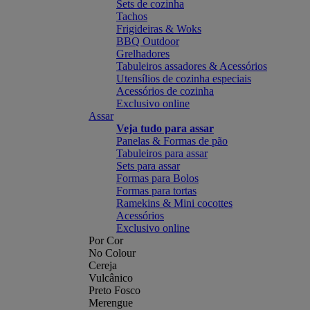
Sets de cozinha
Tachos
Frigideiras & Woks
BBQ Outdoor
Grelhadores
Tabuleiros assadores & Acessórios
Utensílios de cozinha especiais
Acessórios de cozinha
Exclusivo online
Assar
Veja tudo para assar
Panelas & Formas de pão
Tabuleiros para assar
Sets para assar
Formas para Bolos
Formas para tortas
Ramekins & Mini cocottes
Acessórios
Exclusivo online
Por Cor
No Colour
Cereja
Vulcânico
Preto Fosco
Merengue