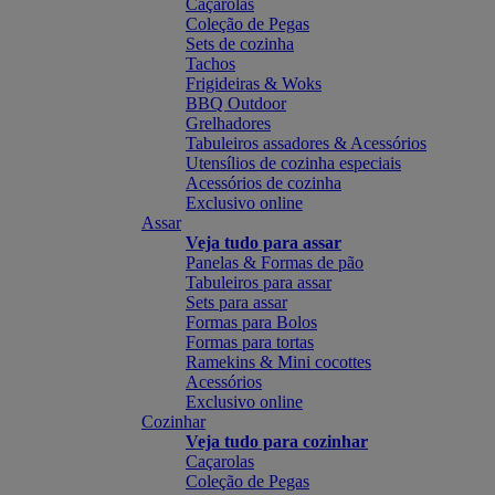
Caçarolas
Coleção de Pegas
Sets de cozinha
Tachos
Frigideiras & Woks
BBQ Outdoor
Grelhadores
Tabuleiros assadores & Acessórios
Utensílios de cozinha especiais
Acessórios de cozinha
Exclusivo online
Assar
Veja tudo para assar
Panelas & Formas de pão
Tabuleiros para assar
Sets para assar
Formas para Bolos
Formas para tortas
Ramekins & Mini cocottes
Acessórios
Exclusivo online
Cozinhar
Veja tudo para cozinhar
Caçarolas
Coleção de Pegas