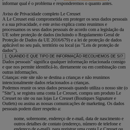
informar qual é o problema e responderemos o quanto antes.
Aviso de Privacidade completo Le Creuset
A Le Creuset está comprometida em proteger os seus dados pessoais
e a sua privacidade, e este aviso explica como reunimos e
processamos os seus dados pessoais de acordo com a legislação da
UE sobre proteção de dados (incluindo o Regulamento Geral de
Proteção de Dados da UE 2016/679) e a lei de proteção de dados
aplicável no seu país, território ou local (as "Leis de proteção de
dados").
1. QUANDO E QUE TIPO DE INFORMAÇÃO RECOLHEMOS DE SI?
Dados pessoais” significa qualquer informação relacionada consigo
e que nos permite identificá-lo, diretamente ou em combinação com
outras informações.
Crianças: este site não se destina a crianças e não reunimos
intencionalmente dados relacionados a crianças.
Podemos reunir os seus dados pessoais quando utiliza o nosso site (o
"Site"), se registra uma conta Le Creuset, compra um produto Le
Creuset no site ou nas lojas Le Creuset (Boutiques Signature e
Outlets) ou assina as nossas comunicações de marketing. Os dados
pessoais podem dizer respeito a:
nome, sobrenome, endereço de e-mail, data de nascimento e
outros detalhes de contato (endereço, número de telefone e
endereço de e-mail), para registrar uma conta Le Creuset ou