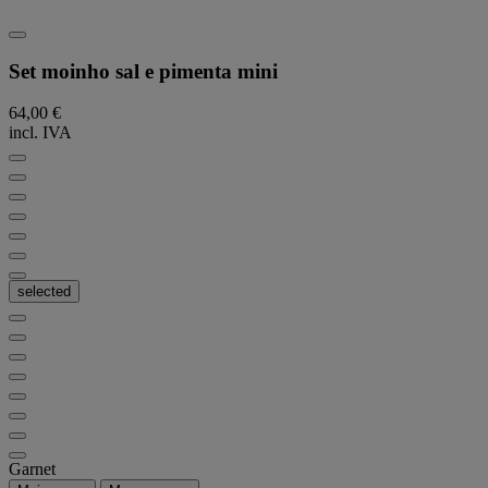
Set moinho sal e pimenta mini
64,00 €
incl. IVA
selected
Garnet