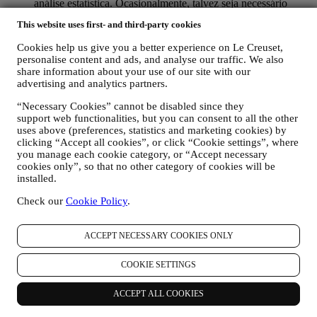
análise estatística. Ocasionalmente, talvez seja necessário
entrar em contato consigo por razões administrativas ou
This website uses first- and third-party cookies
operacionais, como por exemplo, para lhe enviar a sua
confirmação de compra. Também usaremos os seus dados
Cookies help us give you a better experience on Le Creuset,
pessoais para responder às suas solicitações enviadas através
personalise content and ads, and analyse our traffic. We also
dos formulários do site ou de outros canais. Podemos
share information about your use of our site with our
processar os seus dados com base no nosso interesse legítimo
advertising and analytics partners.
(devidamente equilibrado com os seus direitos e liberdades)
para lhe enviar e-mails de seguimento no caso de ter
“Necessary Cookies” cannot be disabled since they
adicionado itens no nosso carrinho online sem completar a
support web functionalities, but you can consent to all the other
compra. No caso de não finalizar a compra dentro de um
uses above (preferences, statistics and marketing cookies) by
clicking “Accept all cookies”, or click “Cookie settings”, where
determinado período de tempo, não lhe serão enviadas mais
you manage each cookie category, or “Accept necessary
comunicações de seguimento.
cookies only”, so that no other category of cookies will be
PARA O INFORMAR SOBRE NOVIDADES OU
installed.
OFERTAS SOBRE PRODUTOS LE CREUSET. Se
consentiu em fazer (por exemplo, ao assinar a nossa
Check our
Cookie Policy
.
newsletter ao criar uma conta no nosso site), enviaremos
comunicações de marketing personalizadas e notícias sobre
iniciativas relacionadas à Le Creuset promovidas pelas
ACCEPT NECESSARY COOKIES ONLY
subsidiárias da marca, afiliadas locais e parceiros, dependendo
também das suas preferências. Entraremos em contato por e-
COOKIE SETTINGS
mail, SMS ou redes social, mas também usando meios
automatizados. Essas comunicações estarão relacionadas com
ACCEPT ALL COOKIES
os produtos Le Creuset ou novas aberturas de lojas, eventos
exclusivos, concursos, pesquisas, demonstrações organizadas