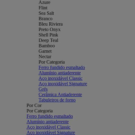
Azure
Flint
Sea Salt
Branco
Bleu Riviera
Preto Onyx
Shell Pink
Deep Teal
Bamboo
Garnet
Nectar
Por Categoria
Ferro fundido esmaltado
Alumínio antiaderente
Aço inoxidável Classic
Aço inoxidável Signature
Grés
Cerâmica Antiaderente
Tabuleiros de forno
Por Cor
Por Categoria
Ferro fundido esmaltado
Alumínio antiaderente
Aço inoxidável Classic
Aço inoxidável Signature