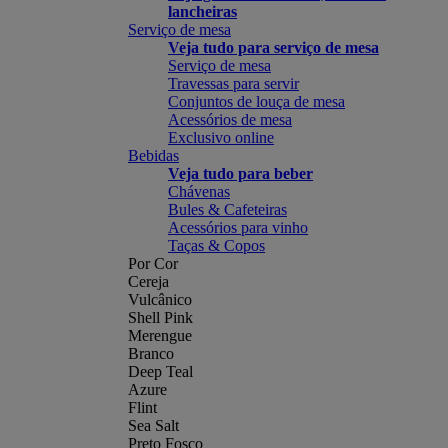
lancheiras
Serviço de mesa
Veja tudo para serviço de mesa
Serviço de mesa
Travessas para servir
Conjuntos de louça de mesa
Acessórios de mesa
Exclusivo online
Bebidas
Veja tudo para beber
Chávenas
Bules & Cafeteiras
Acessórios para vinho
Taças & Copos
Por Cor
Cereja
Vulcânico
Shell Pink
Merengue
Branco
Deep Teal
Azure
Flint
Sea Salt
Preto Fosco