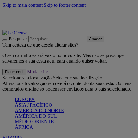
Skip to main content
Skip to footer content
Últimas unidades: poupe até -40%:
Compre já
Churrascos e piquenique: Cria o seu verão com a Le Creuset
Compre já
Descubra a coleção Jardin e Pétala
Compre já
Pesquisar
Apagar
Tem certeza de que deseja alterar sites?
O seu carrinho estará vazio no novo site. Mas não se preocupe,
salvaremos a sua cesta aqui para quando quiser voltar.
Mudar site
Fique aqui
Selecione sua localização
Selecione sua localização
Alterar sua localização removerá o conteúdo da sua cesta. Os itens
comprados on-line só podem ser enviados para o país selecionado.
EUROPA
ÁSIA / PACÍFICO
AMÉRICA DO NORTE
AMÉRICA DO SUL
MÉDIO ORIENTE
ÁFRICA
EUROPA