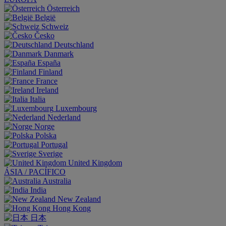
Österreich
België
Schweiz
Česko
Deutschland
Danmark
España
Finland
France
Ireland
Italia
Luxembourg
Nederland
Norge
Polska
Portugal
Sverige
United Kingdom
ÁSIA / PACÍFICO
Australia
India
New Zealand
Hong Kong
日本