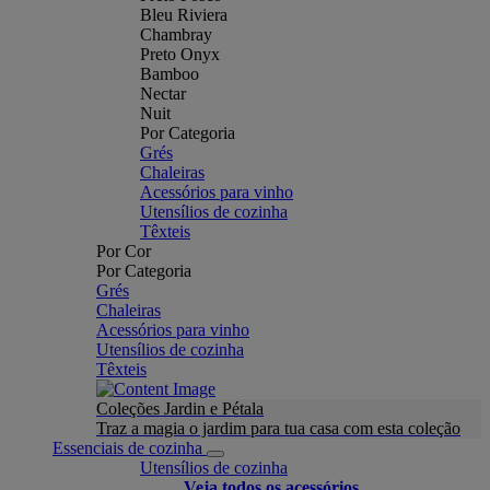
Bleu Riviera
Chambray
Preto Onyx
Bamboo
Nectar
Nuit
Por Categoria
Grés
Chaleiras
Acessórios para vinho
Utensílios de cozinha
Têxteis
Por Cor
Por Categoria
Grés
Chaleiras
Acessórios para vinho
Utensílios de cozinha
Têxteis
Coleções Jardin e Pétala
Traz a magia o jardim para tua casa com esta coleção
Essenciais de cozinha
Utensílios de cozinha
Veja todos os acessórios