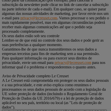
como parte da comunicação (por exemplo, para cancelar a
subscrição da newsletter pode clicar no link de cancelar a subscrição
na parte inferior de cada e-mail). Em qualquer caso, se quiser parar
algumas das nossas atividades de marketing, por favor envie-nos um
e-mail para
privacy@lecreuset.com
. Vamos processar o seu pedido o
mais rapidamente possível, mas em algumas circunstâncias poderá
receber mais algumas comunicações até que o pedido seja
processado completamente.
Os seus dados estão sob seu controle
Lembre-se de que está no controle dos seus dados e pode gerir as
suas preferências a qualquer momento.
Garantimos-lhe de que nunca transmitiremos os seus dados a
empresas terceiras para fins de marketing sem a sua permissão.
Para qualquer informação ou para exercer seus direitos de
privacidade, envie um email para
privacy@lecreuset.com
para nos
informar qual é o problema e responderemos o quanto antes.
Aviso de Privacidade completo Le Creuset
A Le Creuset está comprometida em proteger os seus dados pessoais
e a sua privacidade, e este aviso explica como reunimos e
processamos os seus dados pessoais de acordo com a legislação da
UE sobre proteção de dados (incluindo o Regulamento Geral de
Proteção de Dados da UE 2016/679) e a lei de proteção de dados
aplicável no seu país, território ou local (as "Leis de proteção de
dados").