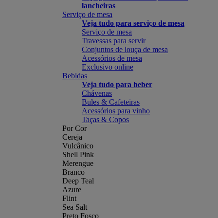
lancheiras
Serviço de mesa
Veja tudo para serviço de mesa
Serviço de mesa
Travessas para servir
Conjuntos de louça de mesa
Acessórios de mesa
Exclusivo online
Bebidas
Veja tudo para beber
Chávenas
Bules & Cafeteiras
Acessórios para vinho
Taças & Copos
Por Cor
Cereja
Vulcânico
Shell Pink
Merengue
Branco
Deep Teal
Azure
Flint
Sea Salt
Preto Fosco