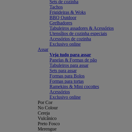
Sets de cozinha
Tachos
Frigideiras & Woks
BBQ Outdoor
Grelhadores
Tabuleiros assadores & Acessórios
Utensílios de cozinha especiais
Acessórios de cozinha
Exclusivo online
Assar
Veja tudo para assar
Panelas & Formas de pão
Tabuleiros para assar
Sets para assar
Formas para Bolos
Formas para tortas
Ramekins & Mini cocottes
Acessórios
Exclusivo online
Por Cor
No Colour
Cereja
Vulcânico
Preto Fosco
Merengue