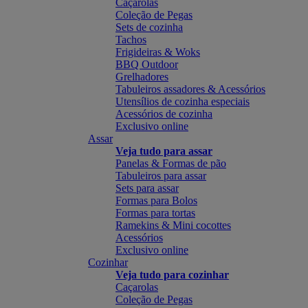
Caçarolas
Coleção de Pegas
Sets de cozinha
Tachos
Frigideiras & Woks
BBQ Outdoor
Grelhadores
Tabuleiros assadores & Acessórios
Utensílios de cozinha especiais
Acessórios de cozinha
Exclusivo online
Assar
Veja tudo para assar
Panelas & Formas de pão
Tabuleiros para assar
Sets para assar
Formas para Bolos
Formas para tortas
Ramekins & Mini cocottes
Acessórios
Exclusivo online
Cozinhar
Veja tudo para cozinhar
Caçarolas
Coleção de Pegas