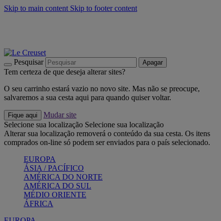
Skip to main content
Skip to footer content
Últimas unidades: poupe até -40%:
Compre já
Churrascos e piquenique: Cria o seu verão com a Le Creuset
Compre já
Descubra a coleção Jardin e Pétala
Compre já
Pesquisar
Apagar
Tem certeza de que deseja alterar sites?
O seu carrinho estará vazio no novo site. Mas não se preocupe,
salvaremos a sua cesta aqui para quando quiser voltar.
Mudar site
Fique aqui
Selecione sua localização
Selecione sua localização
Alterar sua localização removerá o conteúdo da sua cesta. Os itens
comprados on-line só podem ser enviados para o país selecionado.
EUROPA
ÁSIA / PACÍFICO
AMÉRICA DO NORTE
AMÉRICA DO SUL
MÉDIO ORIENTE
ÁFRICA
EUROPA