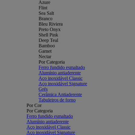
Azure
Flint
Sea Salt
Branco
Bleu Riviera
Preto Onyx
Shell Pink
Deep Teal
Bamboo
Garnet
Nectar
Por Categoria
Ferro fundido esmaltado
Alumínio antiaderente
Aço inoxidável Classic
Aço inoxidável Signature
Grés
Cerâmica Antiaderente
Tabuleiros de forno
Por Cor
Por Categoria
Ferro fundido esmaltado
Alumínio antiaderente
Aço inoxidável Classic
Aço inoxidável Signature