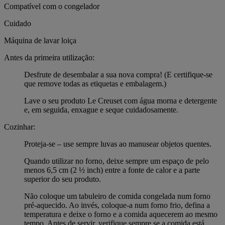
Compatível com o congelador
Cuidado
Máquina de lavar loiça
Antes da primeira utilização:
Desfrute de desembalar a sua nova compra! (E certifique-se
que remove todas as etiquetas e embalagem.)
Lave o seu produto Le Creuset com água morna e detergente
e, em seguida, enxague e seque cuidadosamente.
Cozinhar:
Proteja-se – use sempre luvas ao manusear objetos quentes.
Quando utilizar no forno, deixe sempre um espaço de pelo
menos 6,5 cm (2 ½ inch) entre a fonte de calor e a parte
superior do seu produto.
Não coloque um tabuleiro de comida congelada num forno
pré-aquecido. Ao invés, coloque-a num forno frio, defina a
temperatura e deixe o forno e a comida aquecerem ao mesmo
tempo. Antes de servir, verifique sempre se a comida está