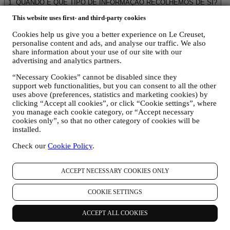
1. QUANDO E QUE TIPO DE INFORMAÇÃO RECOLHEMOS DE SI?
Dados pessoais” significa qualquer informação relacionada consigo
This website uses first- and third-party cookies
e que nos permite identificá-lo, diretamente ou em combinação com
outras informações.
Cookies help us give you a better experience on Le Creuset,
Crianças: este site não se destina a crianças e não reunimos
personalise content and ads, and analyse our traffic. We also
intencionalmente dados relacionados a crianças.
share information about your use of our site with our
Podemos reunir os seus dados pessoais quando utiliza o nosso site (o
advertising and analytics partners.
"Site"), se registra uma conta Le Creuset, compra um produto Le
Creuset no site ou nas lojas Le Creuset (Boutiques Signature e
“Necessary Cookies” cannot be disabled since they
Outlets) ou assina as nossas comunicações de marketing. Os dados
support web functionalities, but you can consent to all the other
uses above (preferences, statistics and marketing cookies) by
pessoais podem dizer respeito a:
clicking “Accept all cookies”, or click “Cookie settings”, where
you manage each cookie category, or “Accept necessary
nome, sobrenome, endereço de e-mail, data de nascimento e
cookies only”, so that no other category of cookies will be
outros detalhes de contato (endereço, número de telefone e
installed.
endereço de e-mail), para registrar uma conta Le Creuset ou
comprar como usuário convidado, ou para assinar nossa
Check our
Cookie Policy
.
newsletter no site ou na loja.
os seus dados de compra, por exemplo, data e hora da
compra, dados de entrega, dados e detalhes de produtos e
ACCEPT NECESSARY COOKIES ONLY
pagamentos, para gerenciar seus pedidos.
dados sobre o seu histórico de navegação on-line (por
COOKIE SETTINGS
exemplo, identificadores on-line - como seu endereço IP,
versão do navegador, sistema operacional, duração da visita,
ACCEPT ALL COOKIES
usuário que retorna, origem geográfica), reunidos durante as
suas visitas ao site (se você é um usuário registrado ou não),