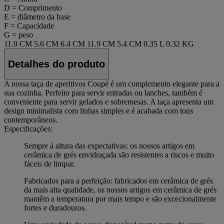
D = Comprimento
E = diâmetro da base
F = Capacidade
G = peso
11.9 CM
5.6 CM
6.4 CM
11.9 CM
5.4 CM
0.35 L
0.32 KG
Detalhes do produto
A nossa taça de aperitivos Coupé é um complemento elegante para a
sua cozinha. Perfeito para servir entradas ou lanches, também é
conveniente para servir gelados e sobremesas. A taça apresenta um
design minimalista com linhas simples e é acabada com tons
contemporâneos.
Especificações:
Sempre à altura das expectativas: os nossos artigos em
cerâmica de grés envidraçada são resistentes a riscos e muito
fáceis de limpar.
Fabricados para a perfeição: fabricados em cerâmica de grés
da mais alta qualidade, os nossos artigos em cerâmica de grés
mantêm a temperatura por mais tempo e são excecionalmente
fortes e duradouros.