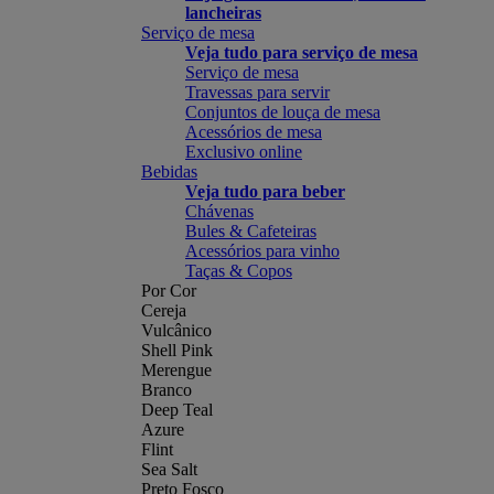
lancheiras
Serviço de mesa
Veja tudo para serviço de mesa
Serviço de mesa
Travessas para servir
Conjuntos de louça de mesa
Acessórios de mesa
Exclusivo online
Bebidas
Veja tudo para beber
Chávenas
Bules & Cafeteiras
Acessórios para vinho
Taças & Copos
Por Cor
Cereja
Vulcânico
Shell Pink
Merengue
Branco
Deep Teal
Azure
Flint
Sea Salt
Preto Fosco