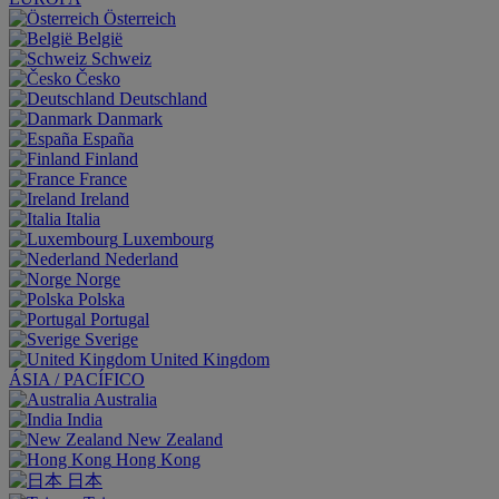
Österreich
België
Schweiz
Česko
Deutschland
Danmark
España
Finland
France
Ireland
Italia
Luxembourg
Nederland
Norge
Polska
Portugal
Sverige
United Kingdom
ÁSIA / PACÍFICO
Australia
India
New Zealand
Hong Kong
日本