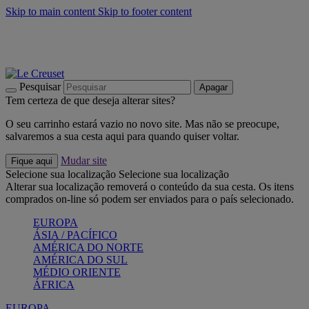
Skip to main content
Skip to footer content
Últimas unidades: poupe até -40%:
Compre já
Churrascos e piquenique: Cria o seu verão com a Le Creuset
Compre já
Descubra a coleção Jardin e Pétala
Compre já
Pesquisar
Apagar
Tem certeza de que deseja alterar sites?
O seu carrinho estará vazio no novo site. Mas não se preocupe,
salvaremos a sua cesta aqui para quando quiser voltar.
Mudar site
Fique aqui
Selecione sua localização
Selecione sua localização
Alterar sua localização removerá o conteúdo da sua cesta. Os itens
comprados on-line só podem ser enviados para o país selecionado.
EUROPA
ÁSIA / PACÍFICO
AMÉRICA DO NORTE
AMÉRICA DO SUL
MÉDIO ORIENTE
ÁFRICA
EUROPA