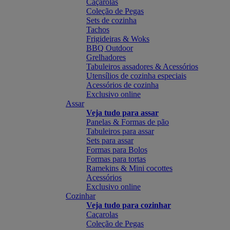
Caçarolas
Coleção de Pegas
Sets de cozinha
Tachos
Frigideiras & Woks
BBQ Outdoor
Grelhadores
Tabuleiros assadores & Acessórios
Utensílios de cozinha especiais
Acessórios de cozinha
Exclusivo online
Assar
Veja tudo para assar
Panelas & Formas de pão
Tabuleiros para assar
Sets para assar
Formas para Bolos
Formas para tortas
Ramekins & Mini cocottes
Acessórios
Exclusivo online
Cozinhar
Veja tudo para cozinhar
Caçarolas
Coleção de Pegas