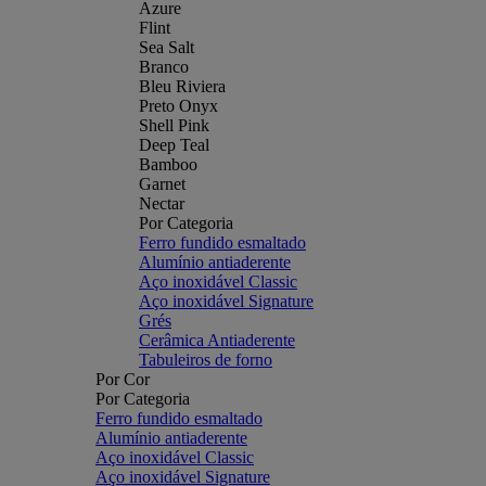
Azure
Flint
Sea Salt
Branco
Bleu Riviera
Preto Onyx
Shell Pink
Deep Teal
Bamboo
Garnet
Nectar
Por Categoria
Ferro fundido esmaltado
Alumínio antiaderente
Aço inoxidável Classic
Aço inoxidável Signature
Grés
Cerâmica Antiaderente
Tabuleiros de forno
Por Cor
Por Categoria
Ferro fundido esmaltado
Alumínio antiaderente
Aço inoxidável Classic
Aço inoxidável Signature