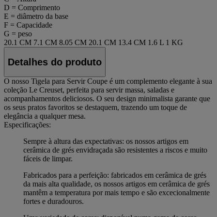
D = Comprimento
E = diâmetro da base
F = Capacidade
G = peso
20.1 CM
7.1 CM
8.05 CM
20.1 CM
13.4 CM
1.6 L
1 KG
Detalhes do produto
O nosso Tigela para Servir Coupe é um complemento elegante à sua
coleção Le Creuset, perfeita para servir massa, saladas e
acompanhamentos deliciosos. O seu design minimalista garante que
os seus pratos favoritos se destaquem, trazendo um toque de
elegância a qualquer mesa.
Especificações:
Sempre à altura das expectativas: os nossos artigos em
cerâmica de grés envidraçada são resistentes a riscos e muito
fáceis de limpar.
Fabricados para a perfeição: fabricados em cerâmica de grés
da mais alta qualidade, os nossos artigos em cerâmica de grés
mantêm a temperatura por mais tempo e são excecionalmente
fortes e duradouros.