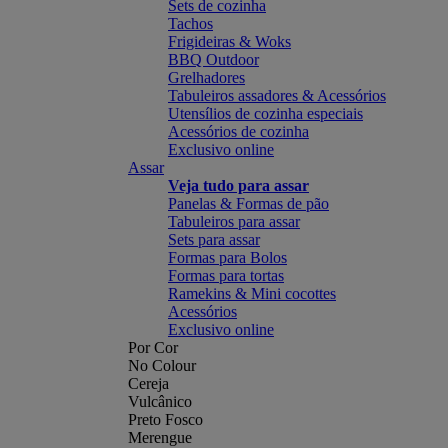
Sets de cozinha
Tachos
Frigideiras & Woks
BBQ Outdoor
Grelhadores
Tabuleiros assadores & Acessórios
Utensílios de cozinha especiais
Acessórios de cozinha
Exclusivo online
Assar
Veja tudo para assar
Panelas & Formas de pão
Tabuleiros para assar
Sets para assar
Formas para Bolos
Formas para tortas
Ramekins & Mini cocottes
Acessórios
Exclusivo online
Por Cor
No Colour
Cereja
Vulcânico
Preto Fosco
Merengue