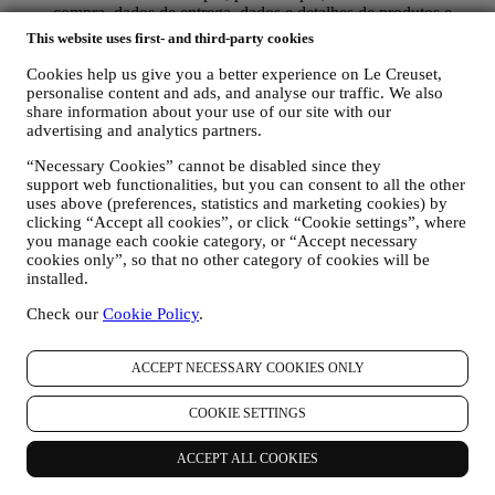
compra, dados de entrega, dados e detalhes de produtos e
pagamentos, para gerenciar seus pedidos.
This website uses first- and third-party cookies
dados sobre o seu histórico de navegação on-line (por
exemplo, identificadores on-line - como seu endereço IP,
Cookies help us give you a better experience on Le Creuset,
versão do navegador, sistema operacional, duração da visita,
personalise content and ads, and analyse our traffic. We also
usuário que retorna, origem geográfica), reunidos durante as
share information about your use of our site with our
advertising and analytics partners.
suas visitas ao site (se você é um usuário registrado ou não),
usando registros e / ou tecnologias de rastreamento como
“Necessary Cookies” cannot be disabled since they
“cookies” e tecnologias semelhantes (incluindo pixels de
support web functionalities, but you can consent to all the other
rastreamento em e-mail), para melhorar nossos serviços e
uses above (preferences, statistics and marketing cookies) by
anúncios ou para nossa análise estatística - na maioria dos
clicking “Accept all cookies”, or click “Cookie settings”, where
casos, nós não conseguiremos identificá-lo com essas
you manage each cookie category, or “Accept necessary
informações técnicas. Para obter informações sobre coleta de
cookies only”, so that no other category of cookies will be
dados através de cookies, consulte nossa Política de Cookies
installed.
aqui
.
seus comentários, solicitações, reclamações, perguntas ou
Check our
Cookie Policy
.
interações connosco (por exemplo, suas mensagens, chats,
posts em redes sociais, e-mails ou telefonemas).
ACCEPT NECESSARY COOKIES ONLY
Os dados pessoais reunidos quando utiliza o site ou fornece
informações de identificação pessoal são protegidos e tem direitos de
COOKIE SETTINGS
privacidade explicados no parágrafo 8) abaixo.
2. QUEM ESTÁ REUNINDO AS SUAS INFORMAÇÕES?
ACCEPT ALL COOKIES
O controlador de dados dos serviços de comércio eletrônico
oferecidos pelo site é a Le Creuset Portugal, Unipessoal LDA, com