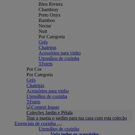
Bleu Riviera
Chambray
Preto Onyx
Bamboo
Nectar
Nuit
Por Categoria
Grés
Chaleiras
Acessórios para vinho
Utensílios de cozinha
Têxteis
Por Cor
Por Categoria
Grés
Chaleiras
Acessórios para vinho
Utensílios de cozinha
Têxteis
Coleções Jardin e Pétala
Traz a magia o jardim para tua casa com esta coleção
Essenciais de cozinha
Utensílios de cozinha
Veja todos os acessórios