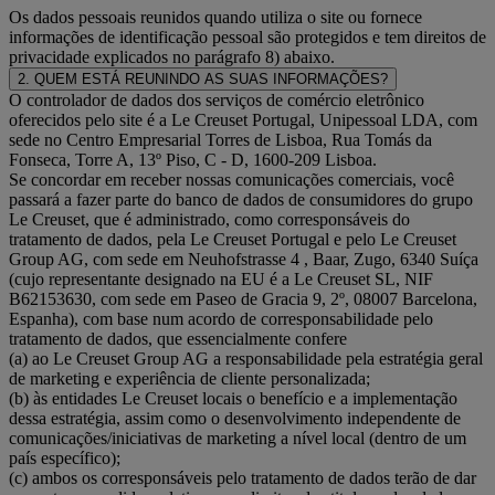
Os dados pessoais reunidos quando utiliza o site ou fornece
informações de identificação pessoal são protegidos e tem direitos de
privacidade explicados no parágrafo 8) abaixo.
2. QUEM ESTÁ REUNINDO AS SUAS INFORMAÇÕES?
O controlador de dados dos serviços de comércio eletrônico
oferecidos pelo site é a Le Creuset Portugal, Unipessoal LDA, com
sede no Centro Empresarial Torres de Lisboa, Rua Tomás da
Fonseca, Torre A, 13º Piso, C - D, 1600-209 Lisboa.
Se concordar em receber nossas comunicações comerciais, você
passará a fazer parte do banco de dados de consumidores do grupo
Le Creuset, que é administrado, como corresponsáveis do
tratamento de dados, pela Le Creuset Portugal e pelo Le Creuset
Group AG, com sede em Neuhofstrasse 4 , Baar, Zugo, 6340 Suíça
(cujo representante designado na EU é a Le Creuset SL, NIF
B62153630, com sede em Paseo de Gracia 9, 2º, 08007 Barcelona,
Espanha), com base num acordo de corresponsabilidade pelo
tratamento de dados, que essencialmente confere
(a) ao Le Creuset Group AG a responsabilidade pela estratégia geral
de marketing e experiência de cliente personalizada;
(b) às entidades Le Creuset locais o benefício e a implementação
dessa estratégia, assim como o desenvolvimento independente de
comunicações/iniciativas de marketing a nível local (dentro de um
país específico);
(c) ambos os corresponsáveis pelo tratamento de dados terão de dar