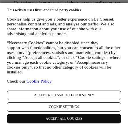
Gostaríamos de usar os seus dados para personalizar nossos
serviços e ofertas de acordo com suas necessidades e
This website uses first- and third-party cookies
preferências para fornecer uma experiência personalizada ao
cliente Le Creuset. Faremos isso analisando os seus hábitos
Cookies help us give you a better experience on Le Creuset,
ou interesses, por exemplo, em relação aos produtos mais
personalise content and ads, and analyse our traffic. We also
visualizados, sua interação connosco nas redes sociais, quais
share information about your use of our site with our
páginas do nosso site que visita, qual o conteúdo das nossas
advertising and analytics partners.
ofertas que lê, etc. Fazemos isso principalmente por meio de
“Necessary Cookies” cannot be disabled since they
cookies e tecnologias similares (incluindo pixels de
support web functionalities, but you can consent to all the other
rastreamento em e-mail) também em combinação com os seus
uses above (preferences, statistics and marketing cookies) by
dados e preferências recolhidas assim que subscrever as
clicking “Accept all cookies”, or click “Cookie settings”, where
nossas comunicações de marketing personalizadas. Usaremos
you manage each cookie category, or “Accept necessary
essas informações para gerir nossa publicidade em outros
cookies only”, so that no other category of cookies will be
sites, conceder acesso a conteúdo específico, adaptar o
installed.
conteúdo ou as ofertas que vê no site ou, se concordar em
assinar as nossas comunicações de marketing, enviar
Check our
Cookie Policy
.
comunicação / mensagem relevantes que achamos que pode
gostar. Não haverá outros efeitos. O uso de cookies está
sujeito ao seu consentimento. Se não desejar que essas
ACCEPT NECESSARY COOKIES ONLY
informações sejam usadas para enviar anúncios, conteúdos ou
comunicações com base em interesses, pode limitar o uso das
COOKIE SETTINGS
informações sobre suas ações online, gerindo a configuração
dos cookies (no entanto, lembre-se de que certos cookies são
ACCEPT ALL COOKIES
necessários para o uso o site). No entanto, isso não impede
que continue a receber anúncios, ofertas ou comunicações.