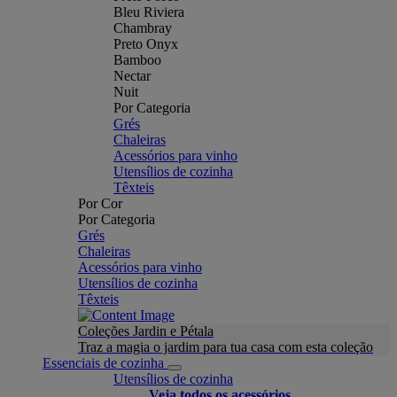
Bleu Riviera
Chambray
Preto Onyx
Bamboo
Nectar
Nuit
Por Categoria
Grés
Chaleiras
Acessórios para vinho
Utensílios de cozinha
Têxteis
Por Cor
Por Categoria
Grés
Chaleiras
Acessórios para vinho
Utensílios de cozinha
Têxteis
Coleções Jardin e Pétala
Traz a magia o jardim para tua casa com esta coleção
Essenciais de cozinha
Utensílios de cozinha
Veja todos os acessórios