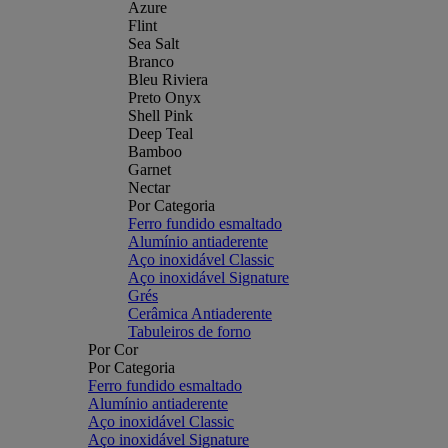
Azure
Flint
Sea Salt
Branco
Bleu Riviera
Preto Onyx
Shell Pink
Deep Teal
Bamboo
Garnet
Nectar
Por Categoria
Ferro fundido esmaltado
Alumínio antiaderente
Aço inoxidável Classic
Aço inoxidável Signature
Grés
Cerâmica Antiaderente
Tabuleiros de forno
Por Cor
Por Categoria
Ferro fundido esmaltado
Alumínio antiaderente
Aço inoxidável Classic
Aço inoxidável Signature