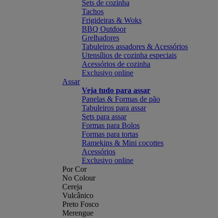
Sets de cozinha
Tachos
Frigideiras & Woks
BBQ Outdoor
Grelhadores
Tabuleiros assadores & Acessórios
Utensílios de cozinha especiais
Acessórios de cozinha
Exclusivo online
Assar
Veja tudo para assar
Panelas & Formas de pão
Tabuleiros para assar
Sets para assar
Formas para Bolos
Formas para tortas
Ramekins & Mini cocottes
Acessórios
Exclusivo online
Por Cor
No Colour
Cereja
Vulcânico
Preto Fosco
Merengue