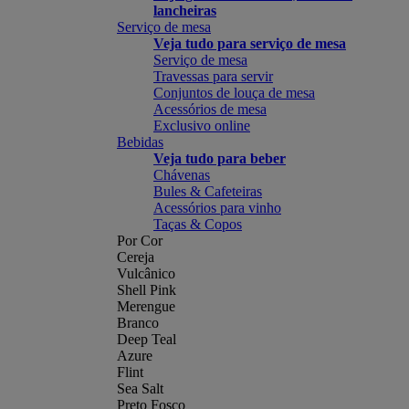
lancheiras
Serviço de mesa
Veja tudo para serviço de mesa
Serviço de mesa
Travessas para servir
Conjuntos de louça de mesa
Acessórios de mesa
Exclusivo online
Bebidas
Veja tudo para beber
Chávenas
Bules & Cafeteiras
Acessórios para vinho
Taças & Copos
Por Cor
Cereja
Vulcânico
Shell Pink
Merengue
Branco
Deep Teal
Azure
Flint
Sea Salt
Preto Fosco