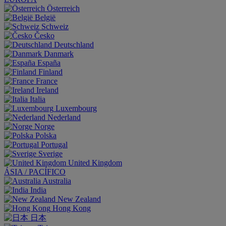
Österreich
België
Schweiz
Česko
Deutschland
Danmark
España
Finland
France
Ireland
Italia
Luxembourg
Nederland
Norge
Polska
Portugal
Sverige
United Kingdom
ÁSIA / PACÍFICO
Australia
India
New Zealand
Hong Kong
日本