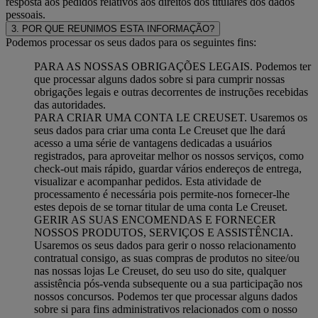
resposta aos pedidos relativos aos direitos dos titulares dos dados
pessoais.
3. POR QUE REUNIMOS ESTA INFORMAÇÃO?
Podemos processar os seus dados para os seguintes fins:
PARA AS NOSSAS OBRIGAÇÕES LEGAIS. Podemos ter
que processar alguns dados sobre si para cumprir nossas
obrigações legais e outras decorrentes de instruções recebidas
das autoridades.
PARA CRIAR UMA CONTA LE CREUSET. Usaremos os
seus dados para criar uma conta Le Creuset que lhe dará
acesso a uma série de vantagens dedicadas a usuários
registrados, para aproveitar melhor os nossos serviços, como
check-out mais rápido, guardar vários endereços de entrega,
visualizar e acompanhar pedidos. Esta atividade de
processamento é necessária pois permite-nos fornecer-lhe
estes depois de se tornar titular de uma conta Le Creuset.
GERIR AS SUAS ENCOMENDAS E FORNECER
NOSSOS PRODUTOS, SERVIÇOS E ASSISTÊNCIA.
Usaremos os seus dados para gerir o nosso relacionamento
contratual consigo, as suas compras de produtos no sitee/ou
nas nossas lojas Le Creuset, do seu uso do site, qualquer
assistência pós-venda subsequente ou a sua participação nos
nossos concursos. Podemos ter que processar alguns dados
sobre si para fins administrativos relacionados com o nosso