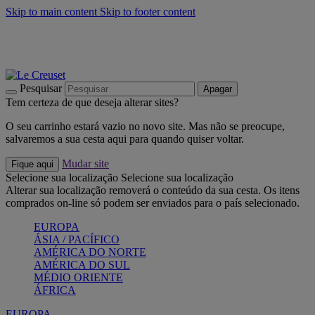
Skip to main content
Skip to footer content
Últimas unidades: poupe até -40%:
Compre já
Churrascos e piquenique: Cria o seu verão com a Le Creuset
Compre já
Descubra a coleção Jardin e Pétala
Compre já
Pesquisar
Apagar
Tem certeza de que deseja alterar sites?
O seu carrinho estará vazio no novo site. Mas não se preocupe,
salvaremos a sua cesta aqui para quando quiser voltar.
Mudar site
Fique aqui
Selecione sua localização
Selecione sua localização
Alterar sua localização removerá o conteúdo da sua cesta. Os itens
comprados on-line só podem ser enviados para o país selecionado.
EUROPA
ÁSIA / PACÍFICO
AMÉRICA DO NORTE
AMÉRICA DO SUL
MÉDIO ORIENTE
ÁFRICA
EUROPA