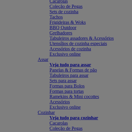
Caçarolas
Coleção de Pegas
Sets de cozinha
Tachos
Frigideiras & Woks
BBQ Outdoor
Grelhadores
Tabuleiros assadores & Acessórios
Utensílios de cozinha especiais
Acessórios de cozinha
Exclusivo online
Assar
Veja tudo para assar
Panelas & Formas de pão
Tabuleiros para assar
Sets para assar
Formas para Bolos
Formas para tortas
Ramekins & Mini cocottes
Acessórios
Exclusivo online
Cozinhar
Veja tudo para cozinhar
Caçarolas
Coleção de Pegas