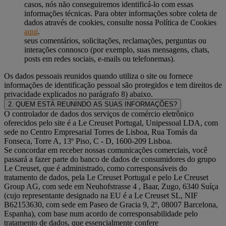
casos, nós não conseguiremos identificá-lo com essas
informações técnicas. Para obter informações sobre coleta de
dados através de cookies, consulte nossa Política de Cookies
aqui
.
seus comentários, solicitações, reclamações, perguntas ou
interações connosco (por exemplo, suas mensagens, chats,
posts em redes sociais, e-mails ou telefonemas).
Os dados pessoais reunidos quando utiliza o site ou fornece
informações de identificação pessoal são protegidos e tem direitos de
privacidade explicados no parágrafo 8) abaixo.
2. QUEM ESTÁ REUNINDO AS SUAS INFORMAÇÕES?
O controlador de dados dos serviços de comércio eletrônico
oferecidos pelo site é a Le Creuset Portugal, Unipessoal LDA, com
sede no Centro Empresarial Torres de Lisboa, Rua Tomás da
Fonseca, Torre A, 13º Piso, C - D, 1600-209 Lisboa.
Se concordar em receber nossas comunicações comerciais, você
passará a fazer parte do banco de dados de consumidores do grupo
Le Creuset, que é administrado, como corresponsáveis do
tratamento de dados, pela Le Creuset Portugal e pelo Le Creuset
Group AG, com sede em Neuhofstrasse 4 , Baar, Zugo, 6340 Suíça
(cujo representante designado na EU é a Le Creuset SL, NIF
B62153630, com sede em Paseo de Gracia 9, 2º, 08007 Barcelona,
Espanha), com base num acordo de corresponsabilidade pelo
tratamento de dados, que essencialmente confere