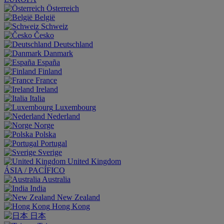
Österreich
België
Schweiz
Česko
Deutschland
Danmark
España
Finland
France
Ireland
Italia
Luxembourg
Nederland
Norge
Polska
Portugal
Sverige
United Kingdom
ÁSIA / PACÍFICO
Australia
India
New Zealand
Hong Kong
日本