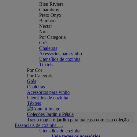
Bleu Riviera
Chambray
Preto Onyx
Bamboo
Nectar
Nuit
Por Categoria
Grés
Chaleiras
Acessórios para vinho
Utensílios de cozinha
Têxteis
Por Cor
Por Categoria
Grés
Chaleiras
Acessórios para vinho
Utensílios de cozinha
Têxteis
Coleções Jardin e Pétala
Traz a magia o jardim para tua casa com esta coleção
Essenciais de cozinha
Utensílios de cozinha
Veja todos os acessórios