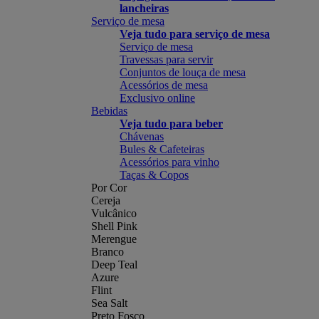
lancheiras
Serviço de mesa
Veja tudo para serviço de mesa
Serviço de mesa
Travessas para servir
Conjuntos de louça de mesa
Acessórios de mesa
Exclusivo online
Bebidas
Veja tudo para beber
Chávenas
Bules & Cafeteiras
Acessórios para vinho
Taças & Copos
Por Cor
Cereja
Vulcânico
Shell Pink
Merengue
Branco
Deep Teal
Azure
Flint
Sea Salt
Preto Fosco