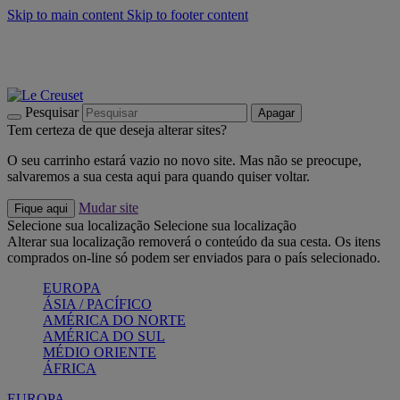
Skip to main content
Skip to footer content
Últimas unidades: poupe até -40%:
Compre já
Churrascos e piquenique: Cria o seu verão com a Le Creuset
Compre já
Descubra a coleção Jardin e Pétala
Compre já
Pesquisar
Apagar
Tem certeza de que deseja alterar sites?
O seu carrinho estará vazio no novo site. Mas não se preocupe,
salvaremos a sua cesta aqui para quando quiser voltar.
Mudar site
Fique aqui
Selecione sua localização
Selecione sua localização
Alterar sua localização removerá o conteúdo da sua cesta. Os itens
comprados on-line só podem ser enviados para o país selecionado.
EUROPA
ÁSIA / PACÍFICO
AMÉRICA DO NORTE
AMÉRICA DO SUL
MÉDIO ORIENTE
ÁFRICA
EUROPA