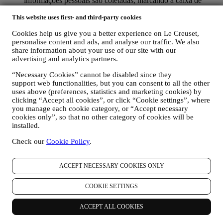
informações pessoais são coletadas, marcando a caixa de
seleção. Desativar: você pode parar de receber nossas
This website uses first- and third-party cookies
atualizações a qualquer momento, gratuitamente, clicando no
botão de cancelamento de inscrição no final de qualquer
Cookies help us give you a better experience on Le Creuset,
newsletter. Se preferir, pode fazê-lo entrando em contato
personalise content and ads, and analyse our traffic. We also
connosco através de
privacy@lecreuset.com
.
share information about your use of our site with our
RE-TARGETING / AJUSTAR AS NOSSAS OFERTAS E
advertising and analytics partners.
MELHORAR A EXPERIÊNCIA AO CLIENTE.
Gostaríamos de usar os seus dados para personalizar nossos
“Necessary Cookies” cannot be disabled since they
serviços e ofertas de acordo com suas necessidades e
support web functionalities, but you can consent to all the other
preferências para fornecer uma experiência personalizada ao
uses above (preferences, statistics and marketing cookies) by
cliente Le Creuset. Faremos isso analisando os seus hábitos
clicking “Accept all cookies”, or click “Cookie settings”, where
ou interesses, por exemplo, em relação aos produtos mais
you manage each cookie category, or “Accept necessary
visualizados, sua interação connosco nas redes sociais, quais
cookies only”, so that no other category of cookies will be
installed.
páginas do nosso site que visita, qual o conteúdo das nossas
ofertas que lê, etc. Fazemos isso principalmente por meio de
Check our
Cookie Policy
.
cookies e tecnologias similares (incluindo pixels de
rastreamento em e-mail) também em combinação com os seus
dados e preferências recolhidas assim que subscrever as
ACCEPT NECESSARY COOKIES ONLY
nossas comunicações de marketing personalizadas. Usaremos
essas informações para gerir nossa publicidade em outros
COOKIE SETTINGS
sites, conceder acesso a conteúdo específico, adaptar o
conteúdo ou as ofertas que vê no site ou, se concordar em
assinar as nossas comunicações de marketing, enviar
ACCEPT ALL COOKIES
comunicação / mensagem relevantes que achamos que pode