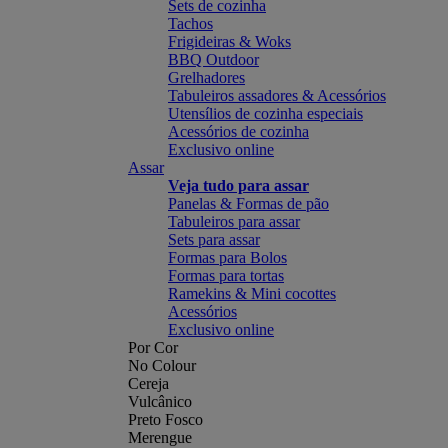
Sets de cozinha
Tachos
Frigideiras & Woks
BBQ Outdoor
Grelhadores
Tabuleiros assadores & Acessórios
Utensílios de cozinha especiais
Acessórios de cozinha
Exclusivo online
Assar
Veja tudo para assar
Panelas & Formas de pão
Tabuleiros para assar
Sets para assar
Formas para Bolos
Formas para tortas
Ramekins & Mini cocottes
Acessórios
Exclusivo online
Por Cor
No Colour
Cereja
Vulcânico
Preto Fosco
Merengue