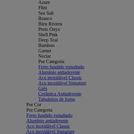
Azure
Flint
Sea Salt
Branco
Bleu Riviera
Preto Onyx
Shell Pink
Deep Teal
Bamboo
Garnet
Nectar
Por Categoria
Ferro fundido esmaltado
Alumínio antiaderente
Aço inoxidável Classic
Aço inoxidável Signature
Grés
Cerâmica Antiaderente
Tabuleiros de forno
Por Cor
Por Categoria
Ferro fundido esmaltado
Alumínio antiaderente
Aço inoxidável Classic
Aço inoxidável Signature