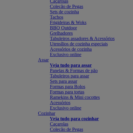
Caçarolas
Coleção de Pegas
Sets de cozinha
Tachos
Frigideiras & Woks
BBQ Outdoor
Grelhadores
Tabuleiros assadores & Acessórios
Utensílios de cozinha especiais
Acessórios de cozinha
Exclusivo online
Assar
Veja tudo para assar
Panelas & Formas de pão
Tabuleiros para assar
Sets para assar
Formas para Bolos
Formas para tortas
Ramekins & Mini cocottes
Acessórios
Exclusivo online
Cozinhar
Veja tudo para cozinhar
Caçarolas
Coleção de Pegas