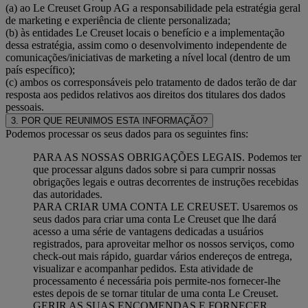
(a) ao Le Creuset Group AG a responsabilidade pela estratégia geral
de marketing e experiência de cliente personalizada;
(b) às entidades Le Creuset locais o benefício e a implementação
dessa estratégia, assim como o desenvolvimento independente de
comunicações/iniciativas de marketing a nível local (dentro de um
país específico);
(c) ambos os corresponsáveis pelo tratamento de dados terão de dar
resposta aos pedidos relativos aos direitos dos titulares dos dados
pessoais.
3. POR QUE REUNIMOS ESTA INFORMAÇÃO?
Podemos processar os seus dados para os seguintes fins:
PARA AS NOSSAS OBRIGAÇÕES LEGAIS. Podemos ter
que processar alguns dados sobre si para cumprir nossas
obrigações legais e outras decorrentes de instruções recebidas
das autoridades.
PARA CRIAR UMA CONTA LE CREUSET. Usaremos os
seus dados para criar uma conta Le Creuset que lhe dará
acesso a uma série de vantagens dedicadas a usuários
registrados, para aproveitar melhor os nossos serviços, como
check-out mais rápido, guardar vários endereços de entrega,
visualizar e acompanhar pedidos. Esta atividade de
processamento é necessária pois permite-nos fornecer-lhe
estes depois de se tornar titular de uma conta Le Creuset.
GERIR AS SUAS ENCOMENDAS E FORNECER