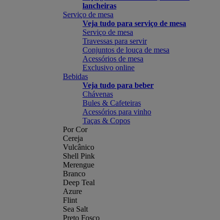
lancheiras
Serviço de mesa
Veja tudo para serviço de mesa
Serviço de mesa
Travessas para servir
Conjuntos de louça de mesa
Acessórios de mesa
Exclusivo online
Bebidas
Veja tudo para beber
Chávenas
Bules & Cafeteiras
Acessórios para vinho
Taças & Copos
Por Cor
Cereja
Vulcânico
Shell Pink
Merengue
Branco
Deep Teal
Azure
Flint
Sea Salt
Preto Fosco