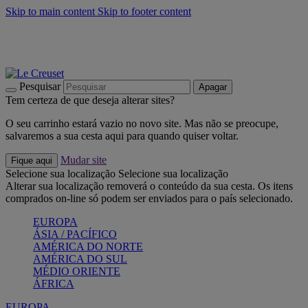
Skip to main content
Skip to footer content
Últimas unidades: poupe até -40%:
Compre já
Churrascos e piquenique: Cria o seu verão com a Le Creuset
Compre já
Descubra a coleção Jardin e Pétala
Compre já
Pesquisar
Apagar
Tem certeza de que deseja alterar sites?
O seu carrinho estará vazio no novo site. Mas não se preocupe,
salvaremos a sua cesta aqui para quando quiser voltar.
Mudar site
Fique aqui
Selecione sua localização
Selecione sua localização
Alterar sua localização removerá o conteúdo da sua cesta. Os itens
comprados on-line só podem ser enviados para o país selecionado.
EUROPA
ÁSIA / PACÍFICO
AMÉRICA DO NORTE
AMÉRICA DO SUL
MÉDIO ORIENTE
ÁFRICA
EUROPA