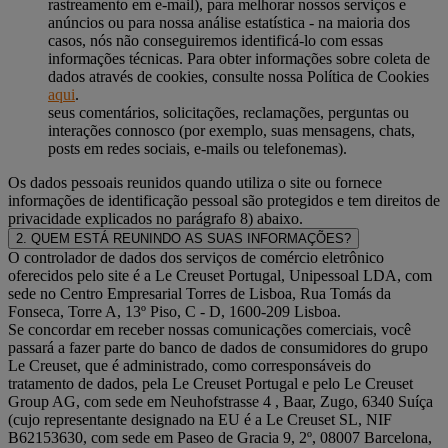
rastreamento em e-mail), para melhorar nossos serviços e
anúncios ou para nossa análise estatística - na maioria dos
casos, nós não conseguiremos identificá-lo com essas
informações técnicas. Para obter informações sobre coleta de
dados através de cookies, consulte nossa Política de Cookies
aqui
.
seus comentários, solicitações, reclamações, perguntas ou
interações connosco (por exemplo, suas mensagens, chats,
posts em redes sociais, e-mails ou telefonemas).
Os dados pessoais reunidos quando utiliza o site ou fornece
informações de identificação pessoal são protegidos e tem direitos de
privacidade explicados no parágrafo 8) abaixo.
2. QUEM ESTÁ REUNINDO AS SUAS INFORMAÇÕES?
O controlador de dados dos serviços de comércio eletrônico
oferecidos pelo site é a Le Creuset Portugal, Unipessoal LDA, com
sede no Centro Empresarial Torres de Lisboa, Rua Tomás da
Fonseca, Torre A, 13º Piso, C - D, 1600-209 Lisboa.
Se concordar em receber nossas comunicações comerciais, você
passará a fazer parte do banco de dados de consumidores do grupo
Le Creuset, que é administrado, como corresponsáveis do
tratamento de dados, pela Le Creuset Portugal e pelo Le Creuset
Group AG, com sede em Neuhofstrasse 4 , Baar, Zugo, 6340 Suíça
(cujo representante designado na EU é a Le Creuset SL, NIF
B62153630, com sede em Paseo de Gracia 9, 2º, 08007 Barcelona,