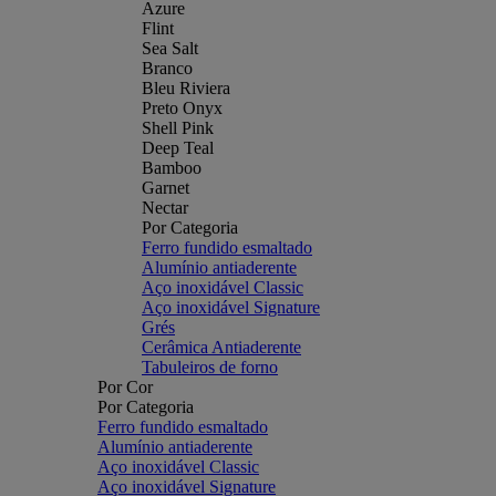
Azure
Flint
Sea Salt
Branco
Bleu Riviera
Preto Onyx
Shell Pink
Deep Teal
Bamboo
Garnet
Nectar
Por Categoria
Ferro fundido esmaltado
Alumínio antiaderente
Aço inoxidável Classic
Aço inoxidável Signature
Grés
Cerâmica Antiaderente
Tabuleiros de forno
Por Cor
Por Categoria
Ferro fundido esmaltado
Alumínio antiaderente
Aço inoxidável Classic
Aço inoxidável Signature