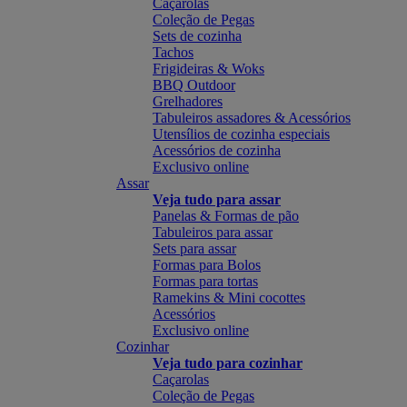
Caçarolas
Coleção de Pegas
Sets de cozinha
Tachos
Frigideiras & Woks
BBQ Outdoor
Grelhadores
Tabuleiros assadores & Acessórios
Utensílios de cozinha especiais
Acessórios de cozinha
Exclusivo online
Assar
Veja tudo para assar
Panelas & Formas de pão
Tabuleiros para assar
Sets para assar
Formas para Bolos
Formas para tortas
Ramekins & Mini cocottes
Acessórios
Exclusivo online
Cozinhar
Veja tudo para cozinhar
Caçarolas
Coleção de Pegas