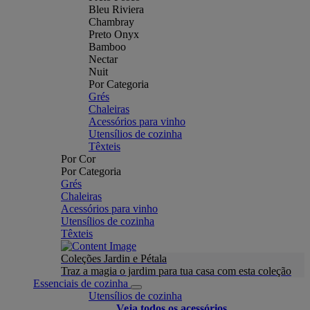
Bleu Riviera
Chambray
Preto Onyx
Bamboo
Nectar
Nuit
Por Categoria
Grés
Chaleiras
Acessórios para vinho
Utensílios de cozinha
Têxteis
Por Cor
Por Categoria
Grés
Chaleiras
Acessórios para vinho
Utensílios de cozinha
Têxteis
Coleções Jardin e Pétala
Traz a magia o jardim para tua casa com esta coleção
Essenciais de cozinha
Utensílios de cozinha
Veja todos os acessórios