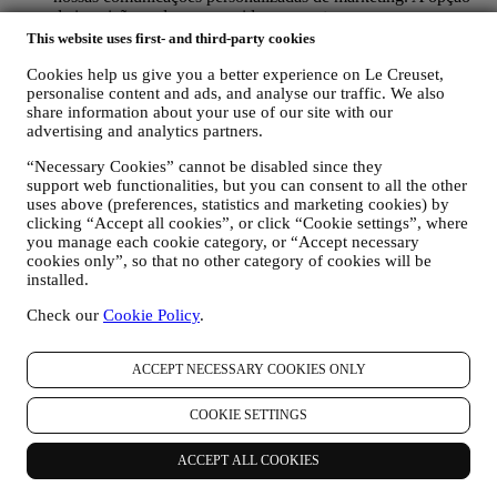
de inscrição pode ser exercida nos pontos em que as
informações pessoais são coletadas, marcando a caixa de
This website uses first- and third-party cookies
seleção. Desativar: você pode parar de receber nossas
Cookies help us give you a better experience on Le Creuset,
atualizações a qualquer momento, gratuitamente, clicando no
personalise content and ads, and analyse our traffic. We also
botão de cancelamento de inscrição no final de qualquer
share information about your use of our site with our
newsletter. Se preferir, pode fazê-lo entrando em contato
advertising and analytics partners.
connosco através de
privacy@lecreuset.com
.
RE-TARGETING / AJUSTAR AS NOSSAS OFERTAS E
“Necessary Cookies” cannot be disabled since they
MELHORAR A EXPERIÊNCIA AO CLIENTE.
support web functionalities, but you can consent to all the other
Gostaríamos de usar os seus dados para personalizar nossos
uses above (preferences, statistics and marketing cookies) by
serviços e ofertas de acordo com suas necessidades e
clicking “Accept all cookies”, or click “Cookie settings”, where
preferências para fornecer uma experiência personalizada ao
you manage each cookie category, or “Accept necessary
cliente Le Creuset. Faremos isso analisando os seus hábitos
cookies only”, so that no other category of cookies will be
ou interesses, por exemplo, em relação aos produtos mais
installed.
visualizados, sua interação connosco nas redes sociais, quais
Check our
Cookie Policy
.
páginas do nosso site que visita, qual o conteúdo das nossas
ofertas que lê, etc. Fazemos isso principalmente por meio de
cookies e tecnologias similares (incluindo pixels de
ACCEPT NECESSARY COOKIES ONLY
rastreamento em e-mail) também em combinação com os seus
dados e preferências recolhidas assim que subscrever as
nossas comunicações de marketing personalizadas. Usaremos
COOKIE SETTINGS
essas informações para gerir nossa publicidade em outros
sites, conceder acesso a conteúdo específico, adaptar o
ACCEPT ALL COOKIES
conteúdo ou as ofertas que vê no site ou, se concordar em
assinar as nossas comunicações de marketing, enviar