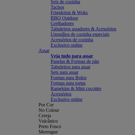
Sets de cozinha
Tachos
Frigideiras & Woks
BBQ Outdoor
Grelhadores
Tabuleiros assadores & Acessórios
Utensílios de cozinha especiais
Acessórios de cozinha
Exclusivo online
Assar
Veja tudo para assar
Panelas & Formas de pão
Tabuleiros para assar
Sets para assar
Formas para Bolos
Formas para tortas
Ramekins & Mini cocottes
Acessórios
Exclusivo online
Por Cor
No Colour
Cereja
Vulcânico
Preto Fosco
Merengue