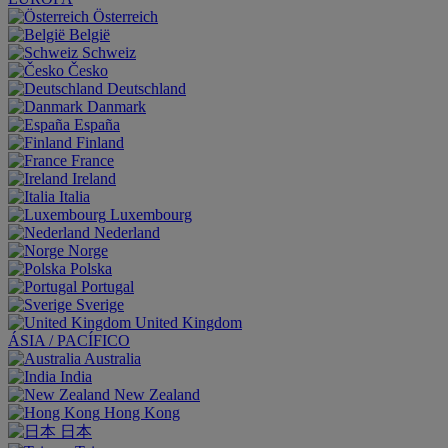
Österreich
België
Schweiz
Česko
Deutschland
Danmark
España
Finland
France
Ireland
Italia
Luxembourg
Nederland
Norge
Polska
Portugal
Sverige
United Kingdom
ÁSIA / PACÍFICO
Australia
India
New Zealand
Hong Kong
日本